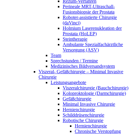
Rezum-Verfahren
Perineale MRT-Ultraschall-
Fusionsbiopsie der Prostata
Roboter-assistierte Chirurgie
(daVinci)
Holmium Laserenukleation der
Prostata (HoLEP)
Steintherapie
Ambulante Spezialfachärztliche
Versorgung (ASV)
Team
Sprechstunden / Termine
Medizinisches Bildversandsystem
Viszeral- Gefäßchirurgie – Minimal Invasive
Chirurgie
Leistungsangebote
Viszeralchirurgie (Bauchchirurgie)
Koloproktologie (Darmchirurgie)
Gefäßchirurgie
Minimal Invasive Chirurgie
Hernienchirurgie
Schilddrüsenchirurgie
Robotische Chirurgie
Hernienchirurgie
Chronische Verstopfung