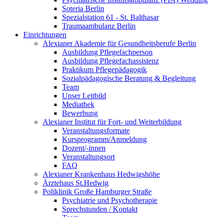
Soteria Berlin
Spezialstation 61 - St. Balthasar
Traumaambulanz Berlin
Einrichtungen
Alexianer Akademie für Gesundheitsberufe Berlin
Ausbildung Pflegefachperson
Ausbildung Pflegefachassistenz
Praktikum Pflegepädagogik
Sozialpädagogische Beratung & Begleitung
Team
Unser Leitbild
Mediathek
Bewerbung
Alexianer Institut für Fort- und Weiterbildung
Veranstaltungsformate
Kursprogramm/Anmeldung
Dozent/-innen
Veranstaltungsort
FAQ
Alexianer Krankenhaus Hedwigshöhe
Ärztehaus St.Hedwig
Poliklinik Große Hamburger Straße
Psychiatrie und Psychotherapie
Sprechstunden / Kontakt