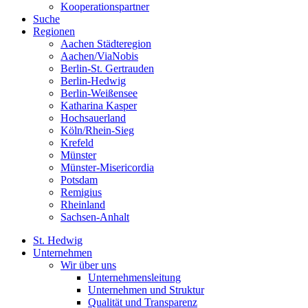
Kooperationspartner
Suche
Regionen
Aachen Städteregion
Aachen/ViaNobis
Berlin-St. Gertrauden
Berlin-Hedwig
Berlin-Weißensee
Katharina Kasper
Hochsauerland
Köln/Rhein-Sieg
Krefeld
Münster
Münster-Misericordia
Potsdam
Remigius
Rheinland
Sachsen-Anhalt
St. Hedwig
Unternehmen
Wir über uns
Unternehmensleitung
Unternehmen und Struktur
Qualität und Transparenz