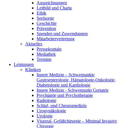
Auszeichnungen
Leitbild und Charta
Ethik
Seelsorge
Geschichte
Prävention
Spenden und Zuwendungen
Mitarbeitervertretung
Aktuelles
Pressekontakt
Mediathek
Termine
Leistungen
Kliniken
Innere Medizin – Schwerpunkte
Gastroenterologie, Hämatologie-Onkologie,
Diabetologie und Kardiologie
Innere Medizin - Schwerpunkt Geriatrie
Psychiatrie und Psychotherapie
Radiologie
Schlaf- und Chronomedizin
Urogynäkologie
Urologie
Viszeral- Gefäßchirurgie – Minimal Invasive
Chirurgie