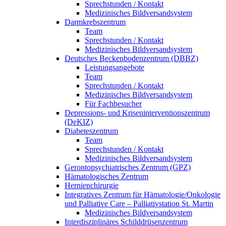
Sprechstunden / Kontakt
Medizinisches Bildversandsystem
Darmkrebszentrum
Team
Sprechstunden / Kontakt
Medizinisches Bildversandsystem
Deutsches Beckenbodenzentrum (DBBZ)
Leistungsangebote
Team
Sprechstunden / Kontakt
Medizinisches Bildversandsystem
Für Fachbesucher
Depressions- und Kriseninterventionszentrum
(DeKIZ)
Diabeteszentrum
Team
Sprechstunden / Kontakt
Medizinisches Bildversandsystem
Gerontopsychiatrisches Zentrum (GPZ)
Hämatologisches Zentrum
Hernienchirurgie
Integratives Zentrum für Hämatologie/Onkologie
und Palliative Care – Palliativstation St. Martin
Medizinisches Bildversandsystem
Interdisziplinäres Schilddrüsenzentrum