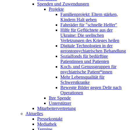
Spenden und Zuwendungen
Projekte
Familienprojekt: Eltern stärken,
Kindern Halt geben
Fahrräder für "schnelle Helfer"
Hilfe für Geflüchtete aus der
Ukraine: Die seelischen
Verletzungen des Krieges heilen
Digitale Technologien in der
gerontopsychiatrischen Behandlung
Sozialfonds für bedürftige
Patientinnen und Patienten
Koch- und Genussgruppen für
psychiatrische Patient*innen
Mehr Lebensqualität für
Schwerstkranke
Bewegte Bilder gegen Delir nach
Operationen
Ihre Spende
Unterstützer
Mitarbeitervertretung
Aktuelles
Pressekontakt
Mediathek
Termine