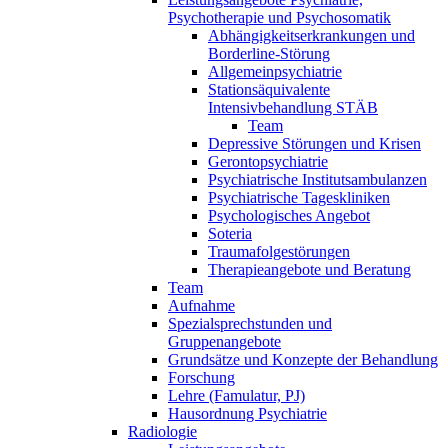
Psychotherapie und Psychosomatik
Abhängigkeitserkrankungen und
Borderline-Störung
Allgemeinpsychiatrie
Stationsäquivalente
Intensivbehandlung STÄB
Team
Depressive Störungen und Krisen
Gerontopsychiatrie
Psychiatrische Institutsambulanzen
Psychiatrische Tageskliniken
Psychologisches Angebot
Soteria
Traumafolgestörungen
Therapieangebote und Beratung
Team
Aufnahme
Spezialsprechstunden und
Gruppenangebote
Grundsätze und Konzepte der Behandlung
Forschung
Lehre (Famulatur, PJ)
Hausordnung Psychiatrie
Radiologie