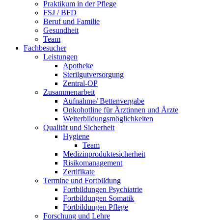
Praktikum in der Pflege
FSJ / BFD
Beruf und Familie
Gesundheit
Team
Fachbesucher
Leistungen
Apotheke
Sterilgutversorgung
Zentral-OP
Zusammenarbeit
Aufnahme/ Bettenvergabe
Onkohotline für Ärztinnen und Ärzte
Weiterbildungsmöglichkeiten
Qualität und Sicherheit
Hygiene
Team
Medizinproduktesicherheit
Risikomanagement
Zertifikate
Termine und Fortbildung
Fortbildungen Psychiatrie
Fortbildungen Somatik
Fortbildungen Pflege
Forschung und Lehre