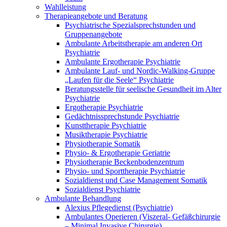
Wahlleistung
Therapieangebote und Beratung
Psychiatrische Spezialsprechstunden und
Gruppenangebote
Ambulante Arbeitstherapie am anderen Ort
Psychiatrie
Ambulante Ergotherapie Psychiatrie
Ambulante Lauf- und Nordic-Walking-Gruppe
„Laufen für die Seele“ Psychiatrie
Beratungsstelle für seelische Gesundheit im Alter
Psychiatrie
Ergotherapie Psychiatrie
Gedächtnissprechstunde Psychiatrie
Kunsttherapie Psychiatrie
Musiktherapie Psychiatrie
Physiotherapie Somatik
Physio- & Ergotherapie Geriatrie
Physiotherapie Beckenbodenzentrum
Physio- und Sporttherapie Psychiatrie
Sozialdienst und Case Management Somatik
Sozialdienst Psychiatrie
Ambulante Behandlung
Alexius Pflegedienst (Psychiatrie)
Ambulantes Operieren (Viszeral- Gefäßchirurgie
– Minimal Invasive Chirurgie)