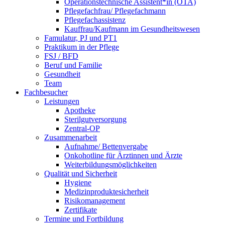
Operationstechnische Assistent*in (OTA)
Pflegefachfrau/ Pflegefachmann
Pflegefachassistenz
Kauffrau/Kaufmann im Gesundheitswesen
Famulatur, PJ und PT1
Praktikum in der Pflege
FSJ / BFD
Beruf und Familie
Gesundheit
Team
Fachbesucher
Leistungen
Apotheke
Sterilgutversorgung
Zentral-OP
Zusammenarbeit
Aufnahme/ Bettenvergabe
Onkohotline für Ärztinnen und Ärzte
Weiterbildungsmöglichkeiten
Qualität und Sicherheit
Hygiene
Medizinproduktesicherheit
Risikomanagement
Zertifikate
Termine und Fortbildung