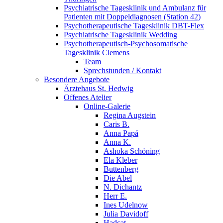
Psychiatrische Tagesklinik und Ambulanz für
Patienten mit Doppeldiagnosen (Station 42)
Psychotherapeutische Tagesklinik DBT-Flex
Psychiatrische Tagesklinik Wedding
Psychotherapeutisch-Psychosomatische
Tagesklinik Clemens
Team
Sprechstunden / Kontakt
Besondere Angebote
Ärztehaus St. Hedwig
Offenes Atelier
Online-Galerie
Regina Augstein
Caris B.
Anna Papá
Anna K.
Ashoka Schöning
Ela Kleber
Buttenberg
Die Abel
N. Dichantz
Herr E.
Ines Udelnow
Julia Davidoff
Hadcat