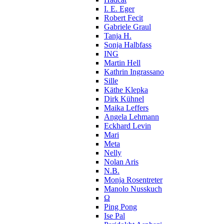
I. E. Eger
Robert Fecit
Gabriele Graul
Tanja H.
Sonja Halbfass
ING
Martin Hell
Kathrin Ingrassano
Sille
Käthe Klepka
Dirk Kühnel
Maika Leffers
Angela Lehmann
Eckhard Levin
Mari
Meta
Nelly
Nolan Aris
N.B.
Monja Rosentreter
Manolo Nusskuch
Ω
Ping Pong
Ise Pal