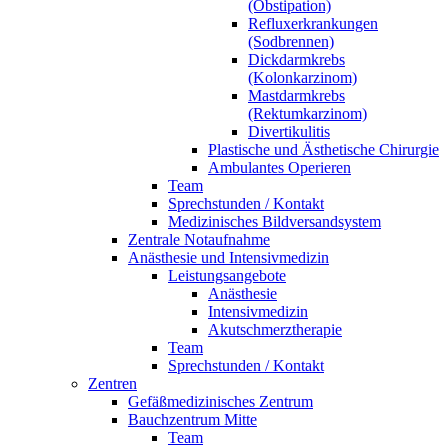
(Obstipation)
Refluxerkrankungen
(Sodbrennen)
Dickdarmkrebs
(Kolonkarzinom)
Mastdarmkrebs
(Rektumkarzinom)
Divertikulitis
Plastische und Ästhetische Chirurgie
Ambulantes Operieren
Team
Sprechstunden / Kontakt
Medizinisches Bildversandsystem
Zentrale Notaufnahme
Anästhesie und Intensivmedizin
Leistungsangebote
Anästhesie
Intensivmedizin
Akutschmerztherapie
Team
Sprechstunden / Kontakt
Zentren
Gefäßmedizinisches Zentrum
Bauchzentrum Mitte
Team