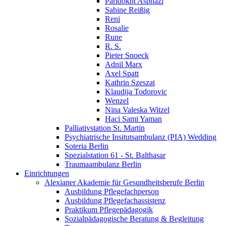
Paridokht Asphazi
Sabine Reißig
Reni
Rosalie
Rune
R. S.
Pieter Snoeck
Adnil Marx
Axel Spatt
Kathrin Szeszat
Klaudija Todorovic
Wenzel
Nina Valeska Witzel
Haci Sami Yaman
Palliativstation St. Martin
Psychiatrische Insitutsambulanz (PIA) Wedding
Soteria Berlin
Spezialstation 61 - St. Balthasar
Traumaambulanz Berlin
Einrichtungen
Alexianer Akademie für Gesundheitsberufe Berlin
Ausbildung Pflegefachperson
Ausbildung Pflegefachassistenz
Praktikum Pflegepädagogik
Sozialpädagogische Beratung & Begleitung