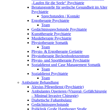
„Laufen für die Seele“ Psychiatrie
Beratungsstelle für seelische Gesundheit im Alter
Psychiatrie
Sprechstunden / Kontakt
Ergotherapie Psychiatrie
Team
Gedächtnissprechstunde Psychiatrie
Kunsttherapie Psychiatrie
Musiktherapie Psychiatrie
Physiotherapie Somatik
Team
Physio- & Ergotherapie Geriatrie
Physiotherapie Beckenbodenzentrum
Physio- und Sporttherapie Psychiatrie
Sozialdienst und Case Management Somatik
Team
Sozialdienst Psychiatrie
Team
Ambulante Behandlung
Alexius Pflegedienst (Psychiatrie)
Ambulantes Operieren (Viszeral- Gefäßchirurgie
– Minimal Invasive Chirurgie)
Diabetische Fußambulanz
Gedächtnissprechstunde
Poliklinik Große Hamburger Straße