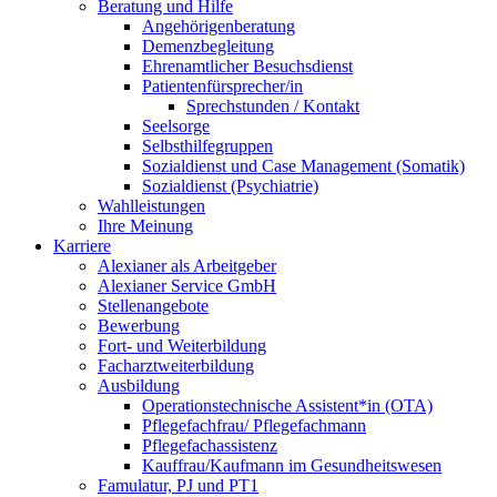
Beratung und Hilfe
Angehörigenberatung
Demenzbegleitung
Ehrenamtlicher Besuchsdienst
Patientenfürsprecher/in
Sprechstunden / Kontakt
Seelsorge
Selbsthilfegruppen
Sozialdienst und Case Management (Somatik)
Sozialdienst (Psychiatrie)
Wahlleistungen
Ihre Meinung
Karriere
Alexianer als Arbeitgeber
Alexianer Service GmbH
Stellenangebote
Bewerbung
Fort- und Weiterbildung
Facharztweiterbildung
Ausbildung
Operationstechnische Assistent*in (OTA)
Pflegefachfrau/ Pflegefachmann
Pflegefachassistenz
Kauffrau/Kaufmann im Gesundheitswesen
Famulatur, PJ und PT1