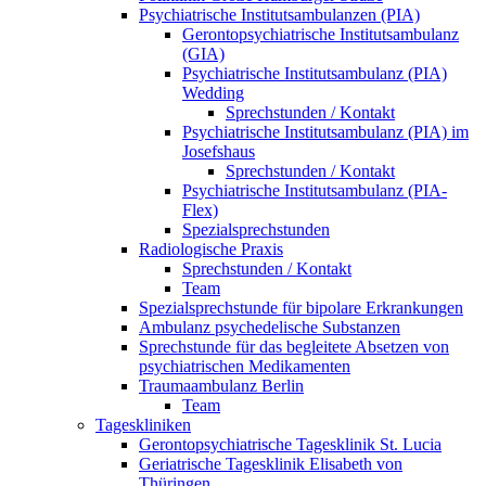
Psychiatrische Institutsambulanzen (PIA)
Gerontopsychiatrische Institutsambulanz
(GIA)
Psychiatrische Institutsambulanz (PIA)
Wedding
Sprechstunden / Kontakt
Psychiatrische Institutsambulanz (PIA) im
Josefshaus
Sprechstunden / Kontakt
Psychiatrische Institutsambulanz (PIA-
Flex)
Spezialsprechstunden
Radiologische Praxis
Sprechstunden / Kontakt
Team
Spezialsprechstunde für bipolare Erkrankungen
Ambulanz psychedelische Substanzen
Sprechstunde für das begleitete Absetzen von
psychiatrischen Medikamenten
Traumaambulanz Berlin
Team
Tageskliniken
Gerontopsychiatrische Tagesklinik St. Lucia
Geriatrische Tagesklinik Elisabeth von
Thüringen