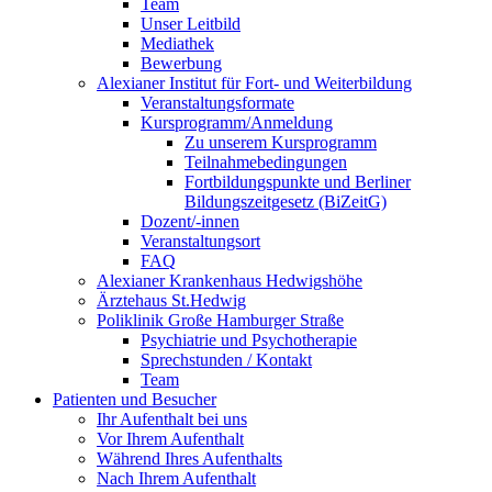
Team
Unser Leitbild
Mediathek
Bewerbung
Alexianer Institut für Fort- und Weiterbildung
Veranstaltungsformate
Kursprogramm/Anmeldung
Zu unserem Kursprogramm
Teilnahmebedingungen
Fortbildungspunkte und Berliner
Bildungszeitgesetz (BiZeitG)
Dozent/-innen
Veranstaltungsort
FAQ
Alexianer Krankenhaus Hedwigshöhe
Ärztehaus St.Hedwig
Poliklinik Große Hamburger Straße
Psychiatrie und Psychotherapie
Sprechstunden / Kontakt
Team
Patienten und Besucher
Ihr Aufenthalt bei uns
Vor Ihrem Aufenthalt
Während Ihres Aufenthalts
Nach Ihrem Aufenthalt