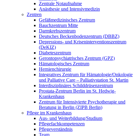
Zentrale Notaufnahme
Anästhesie und Intensivmedizin
Zentren
Gefäßmedizinisches Zentrum
Bauchzentrum Mitte
Darmkrebszentrum
Deutsches Beckenbodenzentrum (DBBZ)
Depressions- und Kriseninterventionszentrum
(DeKIZ)
Diabeteszentrum
Gerontopsychiatrisches Zentrum (GPZ)
Hämatologisches Zentrum
Hernienchirurgie
Integratives Zentrum für Hämatologie/Onkologie
und Palliative Care – Palliativstation St. Martin
Interdisziplinäres Schilddrüsenzentrum
Prostata-Zentrum Berlin im St. Hedwig-
Krankenhaus
Zentrum für Intensivierte Psychotherapie und
Beratung in Berlin (ZIPB Berlin)
Pflege im Krankenhaus
Aus- und Weiterbildung/Studium
Pflegefachkompetenzen
Pflegeverständnis
Team