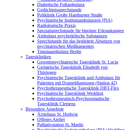
Diabetische Fußambulanz
Gedächtnissprechstunde
Poliklinik Große Hamburger Straße
Psychiatrische Institutsambulanzen (PIA)
Radiologische Praxis
Spezialsprechstunde für bipolare Erkrankungen
Ambulanz psychedelische Substanzen
Sprechstunde für das begleitete Absetzen von
psychiatrischen Medikamenten
Traumaambulanz Berlin
Tageskliniken
Gerontopsychiatrische Tagesklinik St. Lucia
Geriatrische Tagesklinik Elisabeth von
Thüringen
Psychiatrische Tagesklinik und Ambulanz für
Patienten mit Doppeldiagnosen (Station 42)
Psychotherapeutische Tagesklinik DBT-Flex
Psychiatrische Tagesklinik Wedding
Psychotherapeutisch-Psychosomatische
Tagesklinik Clemens
Besondere Angebote
Ärztehaus St. Hedwig
Offenes Atelier
Palliativstation St. Martin
Psychiatrische Insitutsambulanz (PIA) Wedding