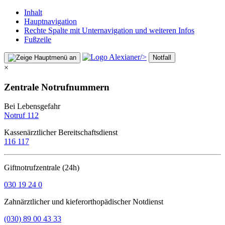
Inhalt
Hauptnavigation
Rechte Spalte mit Unternavigation und weiteren Infos
Fußzeile
/>
Notfall
×
Zentrale Notrufnummern
Bei Lebensgefahr
Notruf 112
Kassenärztlicher Bereitschaftsdienst
116 117
Giftnotrufzentrale (24h)
030 19 24 0
Zahnärztlicher und kieferorthopädischer Notdienst
(030) 89 00 43 33