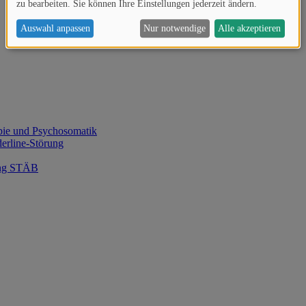
zu bearbeiten. Sie können Ihre Einstellungen jederzeit ändern.
Auswahl anpassen
Nur notwendige
Alle akzeptieren
apie und Psychosomatik
erline-Störung
lung STÄB