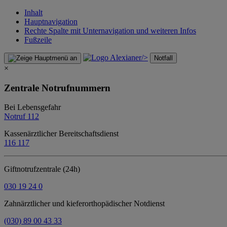
Inhalt
Hauptnavigation
Rechte Spalte mit Unternavigation und weiteren Infos
Fußzeile
/>
Notfall
×
Zentrale Notrufnummern
Bei Lebensgefahr
Notruf 112
Kassenärztlicher Bereitschaftsdienst
116 117
Giftnotrufzentrale (24h)
030 19 24 0
Zahnärztlicher und kieferorthopädischer Notdienst
(030) 89 00 43 33