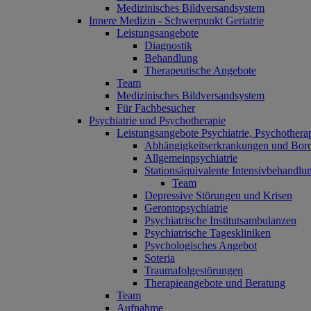
Medizinisches Bildversandsystem
Innere Medizin - Schwerpunkt Geriatrie
Leistungsangebote
Diagnostik
Behandlung
Therapeutische Angebote
Team
Medizinisches Bildversandsystem
Für Fachbesucher
Psychiatrie und Psychotherapie
Leistungsangebote Psychiatrie, Psychother
Abhängigkeitserkrankungen und Bord
Allgemeinpsychiatrie
Stationsäquivalente Intensivbehand
Team
Depressive Störungen und Krisen
Gerontopsychiatrie
Psychiatrische Institutsambulanzen
Psychiatrische Tageskliniken
Psychologisches Angebot
Soteria
Traumafolgestörungen
Therapieangebote und Beratung
Team
Aufnahme