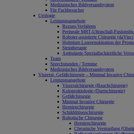
Medizinisches Bildversandsystem
Für Fachbesucher
Urologie
Leistungsangebote
Rezum-Verfahren
Perineale MRT-Ultraschall-Fusionsbio
Roboter-assistierte Chirurgie (daVinci
Holmium Laserenukleation der Prost
Steintherapie
Ambulante Spezialfachärztliche Ver
Team
Sprechstunden / Termine
Medizinisches Bildversandsystem
Viszeral- Gefäßchirurgie – Minimal Invasive Chiru
Leistungsangebote
Viszeralchirurgie (Bauchchirurgie)
Koloproktologie (Darmchirurgie)
Gefäßchirurgie
Minimal Invasive Chirurgie
Hernienchirurgie
Schilddrüsenchirurgie
Robotische Chirurgie
Hernienchirurgie
Chronische Verstopfung (Obstip
Refluxerkrankungen (Sodbrenn