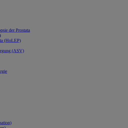
psie der Prostata
)
ata (HoLEP)
sorgung (ASV)
rgie
ation)
en)