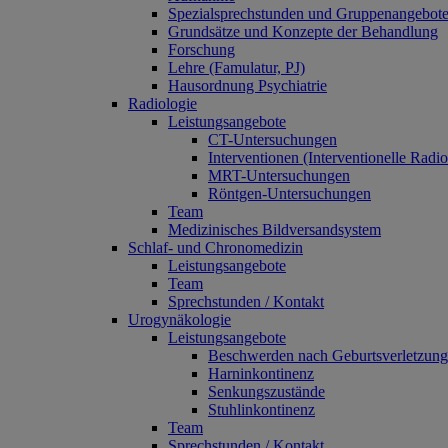
Spezialsprechstunden und Gruppenangebot
Grundsätze und Konzepte der Behandlung
Forschung
Lehre (Famulatur, PJ)
Hausordnung Psychiatrie
Radiologie
Leistungsangebote
CT-Untersuchungen
Interventionen (Interventionelle Radio
MRT-Untersuchungen
Röntgen-Untersuchungen
Team
Medizinisches Bildversandsystem
Schlaf- und Chronomedizin
Leistungsangebote
Team
Sprechstunden / Kontakt
Urogynäkologie
Leistungsangebote
Beschwerden nach Geburtsverletzun
Harninkontinenz
Senkungszustände
Stuhlinkontinenz
Team
Sprechstunden / Kontakt