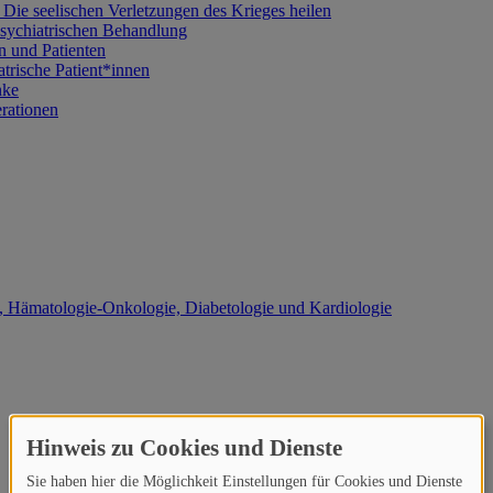
: Die seelischen Verletzungen des Krieges heilen
psychiatrischen Behandlung
en und Patienten
trische Patient*innen
nke
rationen
, Hämatologie-Onkologie, Diabetologie und Kardiologie
Hinweis zu Cookies und Dienste
Sie haben hier die Möglichkeit Einstellungen für Cookies und Dienste