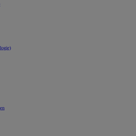
e
logie)
gen