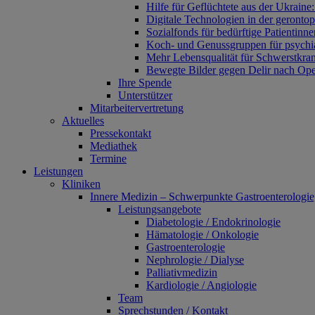
Hilfe für Geflüchtete aus der Ukraine
Digitale Technologien in der geronto
Sozialfonds für bedürftige Patientinn
Koch- und Genussgruppen für psychia
Mehr Lebensqualität für Schwerstkra
Bewegte Bilder gegen Delir nach Ope
Ihre Spende
Unterstützer
Mitarbeitervertretung
Aktuelles
Pressekontakt
Mediathek
Termine
Leistungen
Kliniken
Innere Medizin – Schwerpunkte Gastroenterologie
Leistungsangebote
Diabetologie / Endokrinologie
Hämatologie / Onkologie
Gastroenterologie
Nephrologie / Dialyse
Palliativmedizin
Kardiologie / Angiologie
Team
Sprechstunden / Kontakt