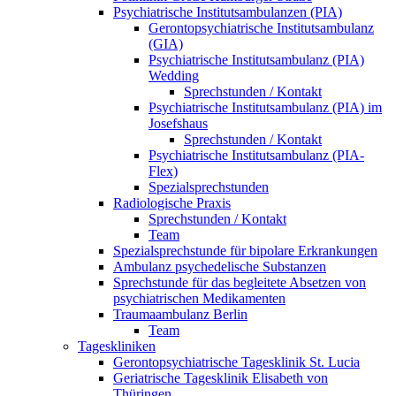
Psychiatrische Institutsambulanzen (PIA)
Gerontopsychiatrische Institutsambulanz
(GIA)
Psychiatrische Institutsambulanz (PIA)
Wedding
Sprechstunden / Kontakt
Psychiatrische Institutsambulanz (PIA) im
Josefshaus
Sprechstunden / Kontakt
Psychiatrische Institutsambulanz (PIA-
Flex)
Spezialsprechstunden
Radiologische Praxis
Sprechstunden / Kontakt
Team
Spezialsprechstunde für bipolare Erkrankungen
Ambulanz psychedelische Substanzen
Sprechstunde für das begleitete Absetzen von
psychiatrischen Medikamenten
Traumaambulanz Berlin
Team
Tageskliniken
Gerontopsychiatrische Tagesklinik St. Lucia
Geriatrische Tagesklinik Elisabeth von
Thüringen