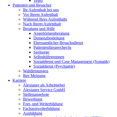
Team
Patienten und Besucher
Ihr Aufenthalt bei uns
Vor Ihrem Aufenthalt
Während Ihres Aufenthalts
Nach Ihrem Aufenthalt
Beratung und Hilfe
Angehörigenberatung
Demenzbegleitung
Ehrenamtlicher Besuchsdienst
Patientenfürsprecher/in
Seelsorge
Selbsthilfegruppen
Sozialdienst und Case Management (Somatik)
Sozialdienst (Psychiatrie)
Wahlleistungen
Ihre Meinung
Karriere
Alexianer als Arbeitgeber
Alexianer Service GmbH
Stellenangebote
Bewerbung
Fort- und Weiterbildung
Facharztweiterbildung
Ausbildung