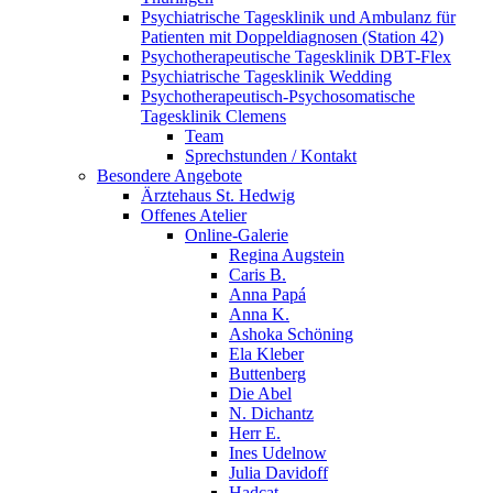
Psychiatrische Tagesklinik und Ambulanz für
Patienten mit Doppeldiagnosen (Station 42)
Psychotherapeutische Tagesklinik DBT-Flex
Psychiatrische Tagesklinik Wedding
Psychotherapeutisch-Psychosomatische
Tagesklinik Clemens
Team
Sprechstunden / Kontakt
Besondere Angebote
Ärztehaus St. Hedwig
Offenes Atelier
Online-Galerie
Regina Augstein
Caris B.
Anna Papá
Anna K.
Ashoka Schöning
Ela Kleber
Buttenberg
Die Abel
N. Dichantz
Herr E.
Ines Udelnow
Julia Davidoff
Hadcat