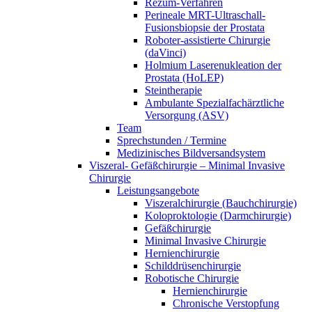
Rezum-Verfahren
Perineale MRT-Ultraschall-
Fusionsbiopsie der Prostata
Roboter-assistierte Chirurgie
(daVinci)
Holmium Laserenukleation der
Prostata (HoLEP)
Steintherapie
Ambulante Spezialfachärztliche
Versorgung (ASV)
Team
Sprechstunden / Termine
Medizinisches Bildversandsystem
Viszeral- Gefäßchirurgie – Minimal Invasive
Chirurgie
Leistungsangebote
Viszeralchirurgie (Bauchchirurgie)
Koloproktologie (Darmchirurgie)
Gefäßchirurgie
Minimal Invasive Chirurgie
Hernienchirurgie
Schilddrüsenchirurgie
Robotische Chirurgie
Hernienchirurgie
Chronische Verstopfung