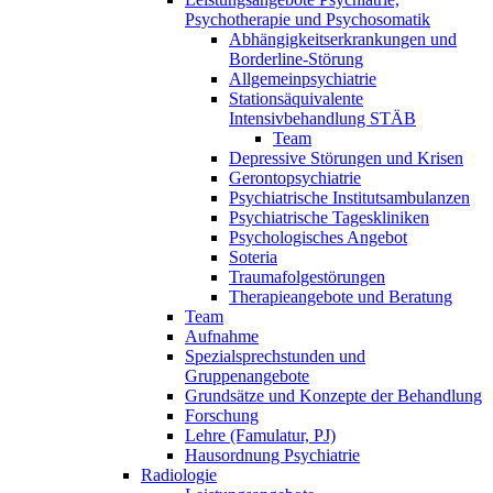
Psychotherapie und Psychosomatik
Abhängigkeitserkrankungen und
Borderline-Störung
Allgemeinpsychiatrie
Stationsäquivalente
Intensivbehandlung STÄB
Team
Depressive Störungen und Krisen
Gerontopsychiatrie
Psychiatrische Institutsambulanzen
Psychiatrische Tageskliniken
Psychologisches Angebot
Soteria
Traumafolgestörungen
Therapieangebote und Beratung
Team
Aufnahme
Spezialsprechstunden und
Gruppenangebote
Grundsätze und Konzepte der Behandlung
Forschung
Lehre (Famulatur, PJ)
Hausordnung Psychiatrie
Radiologie