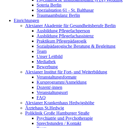
Soteria Berlin
Spezialstation 61 - St. Balthasar
Traumaambulanz Berlin
Einrichtungen
Alexianer Akademie für Gesundheitsberufe Berlin
Ausbildung Pflegefachperson
Ausbildung Pflegefachassistenz
Praktikum Pflegepädagogik
Sozialpädagogische Beratung & Begleitung
Team
Unser Leitbild
Mediathek
Bewerbung
Alexianer Institut für Fort- und Weiterbildung
Veranstaltungsformate
Kursprogramm/Anmeldung
Dozent/-innen
Veranstaltungsort
FAQ
Alexianer Krankenhaus Hedwigshöhe
Ärztehaus St.Hedwig
Poliklinik Große Hamburger Straße
Psychiatrie und Psychotherapie
Sprechstunden / Kontakt