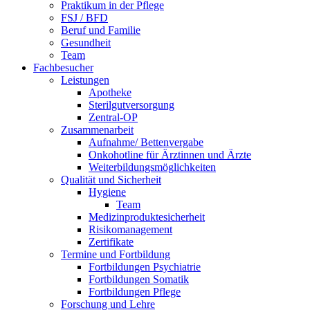
Praktikum in der Pflege
FSJ / BFD
Beruf und Familie
Gesundheit
Team
Fachbesucher
Leistungen
Apotheke
Sterilgutversorgung
Zentral-OP
Zusammenarbeit
Aufnahme/ Bettenvergabe
Onkohotline für Ärztinnen und Ärzte
Weiterbildungsmöglichkeiten
Qualität und Sicherheit
Hygiene
Team
Medizinproduktesicherheit
Risikomanagement
Zertifikate
Termine und Fortbildung
Fortbildungen Psychiatrie
Fortbildungen Somatik
Fortbildungen Pflege
Forschung und Lehre