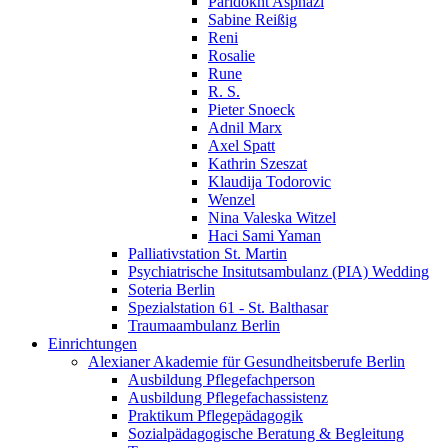
Paridokht Asphazi
Sabine Reißig
Reni
Rosalie
Rune
R. S.
Pieter Snoeck
Adnil Marx
Axel Spatt
Kathrin Szeszat
Klaudija Todorovic
Wenzel
Nina Valeska Witzel
Haci Sami Yaman
Palliativstation St. Martin
Psychiatrische Insitutsambulanz (PIA) Wedding
Soteria Berlin
Spezialstation 61 - St. Balthasar
Traumaambulanz Berlin
Einrichtungen
Alexianer Akademie für Gesundheitsberufe Berlin
Ausbildung Pflegefachperson
Ausbildung Pflegefachassistenz
Praktikum Pflegepädagogik
Sozialpädagogische Beratung & Begleitung