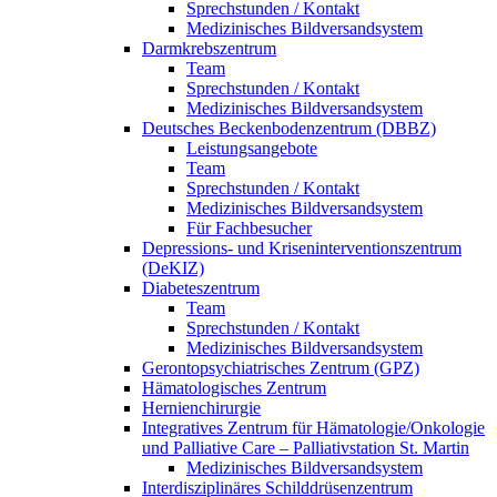
Sprechstunden / Kontakt
Medizinisches Bildversandsystem
Darmkrebszentrum
Team
Sprechstunden / Kontakt
Medizinisches Bildversandsystem
Deutsches Beckenbodenzentrum (DBBZ)
Leistungsangebote
Team
Sprechstunden / Kontakt
Medizinisches Bildversandsystem
Für Fachbesucher
Depressions- und Kriseninterventionszentrum
(DeKIZ)
Diabeteszentrum
Team
Sprechstunden / Kontakt
Medizinisches Bildversandsystem
Gerontopsychiatrisches Zentrum (GPZ)
Hämatologisches Zentrum
Hernienchirurgie
Integratives Zentrum für Hämatologie/Onkologie
und Palliative Care – Palliativstation St. Martin
Medizinisches Bildversandsystem
Interdisziplinäres Schilddrüsenzentrum