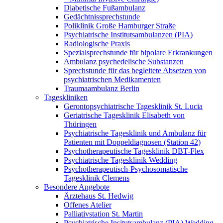
Diabetische Fußambulanz
Gedächtnissprechstunde
Poliklinik Große Hamburger Straße
Psychiatrische Institutsambulanzen (PIA)
Radiologische Praxis
Spezialsprechstunde für bipolare Erkrankungen
Ambulanz psychedelische Substanzen
Sprechstunde für das begleitete Absetzen von
psychiatrischen Medikamenten
Traumaambulanz Berlin
Tageskliniken
Gerontopsychiatrische Tagesklinik St. Lucia
Geriatrische Tagesklinik Elisabeth von
Thüringen
Psychiatrische Tagesklinik und Ambulanz für
Patienten mit Doppeldiagnosen (Station 42)
Psychotherapeutische Tagesklinik DBT-Flex
Psychiatrische Tagesklinik Wedding
Psychotherapeutisch-Psychosomatische
Tagesklinik Clemens
Besondere Angebote
Ärztehaus St. Hedwig
Offenes Atelier
Palliativstation St. Martin
Psychiatrische Insitutsambulanz (PIA) Wedding