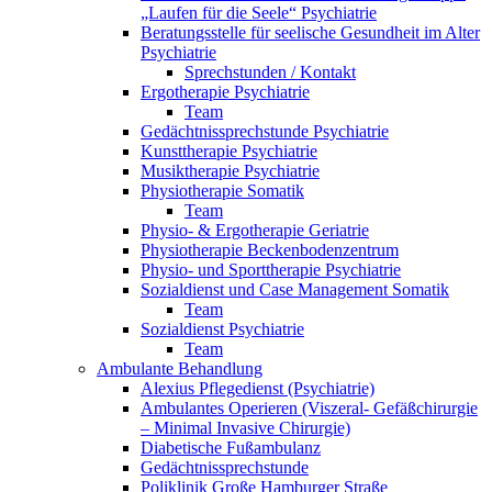
„Laufen für die Seele“ Psychiatrie
Beratungsstelle für seelische Gesundheit im Alter
Psychiatrie
Sprechstunden / Kontakt
Ergotherapie Psychiatrie
Team
Gedächtnissprechstunde Psychiatrie
Kunsttherapie Psychiatrie
Musiktherapie Psychiatrie
Physiotherapie Somatik
Team
Physio- & Ergotherapie Geriatrie
Physiotherapie Beckenbodenzentrum
Physio- und Sporttherapie Psychiatrie
Sozialdienst und Case Management Somatik
Team
Sozialdienst Psychiatrie
Team
Ambulante Behandlung
Alexius Pflegedienst (Psychiatrie)
Ambulantes Operieren (Viszeral- Gefäßchirurgie
– Minimal Invasive Chirurgie)
Diabetische Fußambulanz
Gedächtnissprechstunde
Poliklinik Große Hamburger Straße