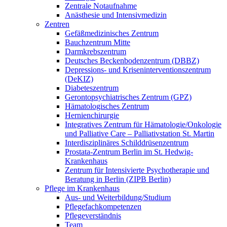
Zentrale Notaufnahme
Anästhesie und Intensivmedizin
Zentren
Gefäßmedizinisches Zentrum
Bauchzentrum Mitte
Darmkrebszentrum
Deutsches Beckenbodenzentrum (DBBZ)
Depressions- und Kriseninterventionszentrum
(DeKIZ)
Diabeteszentrum
Gerontopsychiatrisches Zentrum (GPZ)
Hämatologisches Zentrum
Hernienchirurgie
Integratives Zentrum für Hämatologie/Onkologie
und Palliative Care – Palliativstation St. Martin
Interdisziplinäres Schilddrüsenzentrum
Prostata-Zentrum Berlin im St. Hedwig-
Krankenhaus
Zentrum für Intensivierte Psychotherapie und
Beratung in Berlin (ZIPB Berlin)
Pflege im Krankenhaus
Aus- und Weiterbildung/Studium
Pflegefachkompetenzen
Pflegeverständnis
Team