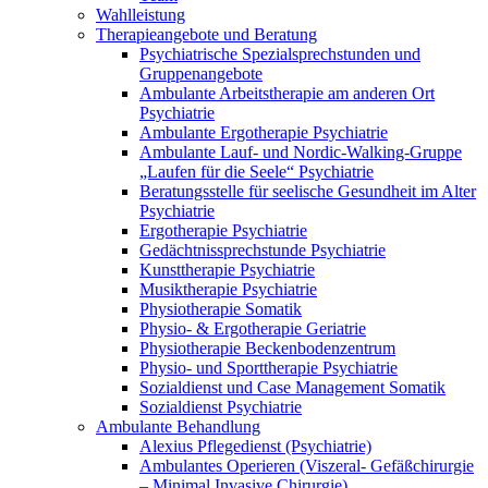
Wahlleistung
Therapieangebote und Beratung
Psychiatrische Spezialsprechstunden und
Gruppenangebote
Ambulante Arbeitstherapie am anderen Ort
Psychiatrie
Ambulante Ergotherapie Psychiatrie
Ambulante Lauf- und Nordic-Walking-Gruppe
„Laufen für die Seele“ Psychiatrie
Beratungsstelle für seelische Gesundheit im Alter
Psychiatrie
Ergotherapie Psychiatrie
Gedächtnissprechstunde Psychiatrie
Kunsttherapie Psychiatrie
Musiktherapie Psychiatrie
Physiotherapie Somatik
Physio- & Ergotherapie Geriatrie
Physiotherapie Beckenbodenzentrum
Physio- und Sporttherapie Psychiatrie
Sozialdienst und Case Management Somatik
Sozialdienst Psychiatrie
Ambulante Behandlung
Alexius Pflegedienst (Psychiatrie)
Ambulantes Operieren (Viszeral- Gefäßchirurgie
– Minimal Invasive Chirurgie)