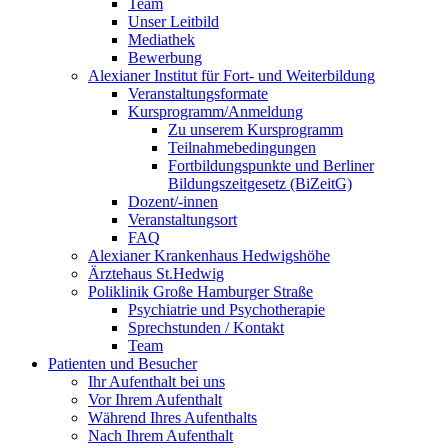
Team
Unser Leitbild
Mediathek
Bewerbung
Alexianer Institut für Fort- und Weiterbildung
Veranstaltungsformate
Kursprogramm/Anmeldung
Zu unserem Kursprogramm
Teilnahmebedingungen
Fortbildungspunkte und Berliner
Bildungszeitgesetz (BiZeitG)
Dozent/-innen
Veranstaltungsort
FAQ
Alexianer Krankenhaus Hedwigshöhe
Ärztehaus St.Hedwig
Poliklinik Große Hamburger Straße
Psychiatrie und Psychotherapie
Sprechstunden / Kontakt
Team
Patienten und Besucher
Ihr Aufenthalt bei uns
Vor Ihrem Aufenthalt
Während Ihres Aufenthalts
Nach Ihrem Aufenthalt