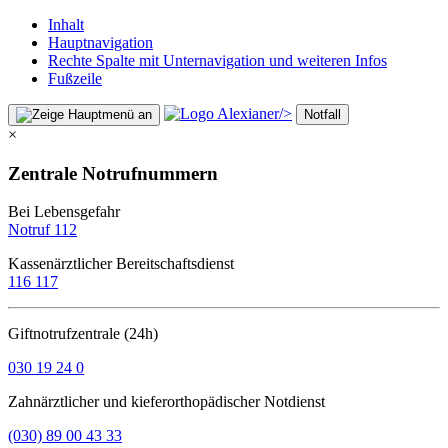
Inhalt
Hauptnavigation
Rechte Spalte mit Unternavigation und weiteren Infos
Fußzeile
/>
Notfall
×
Zentrale Notrufnummern
Bei Lebensgefahr
Notruf 112
Kassenärztlicher Bereitschaftsdienst
116 117
Giftnotrufzentrale (24h)
030 19 24 0
Zahnärztlicher und kieferorthopädischer Notdienst
(030) 89 00 43 33