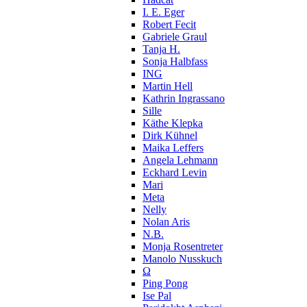
I. E. Eger
Robert Fecit
Gabriele Graul
Tanja H.
Sonja Halbfass
ING
Martin Hell
Kathrin Ingrassano
Sille
Käthe Klepka
Dirk Kühnel
Maika Leffers
Angela Lehmann
Eckhard Levin
Mari
Meta
Nelly
Nolan Aris
N.B.
Monja Rosentreter
Manolo Nusskuch
Ω
Ping Pong
Ise Pal