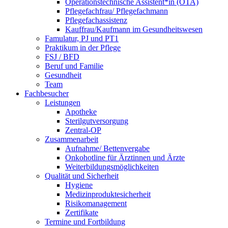
Operationstechnische Assistent*in (OTA)
Pflegefachfrau/ Pflegefachmann
Pflegefachassistenz
Kauffrau/Kaufmann im Gesundheitswesen
Famulatur, PJ und PT1
Praktikum in der Pflege
FSJ / BFD
Beruf und Familie
Gesundheit
Team
Fachbesucher
Leistungen
Apotheke
Sterilgutversorgung
Zentral-OP
Zusammenarbeit
Aufnahme/ Bettenvergabe
Onkohotline für Ärztinnen und Ärzte
Weiterbildungsmöglichkeiten
Qualität und Sicherheit
Hygiene
Medizinproduktesicherheit
Risikomanagement
Zertifikate
Termine und Fortbildung