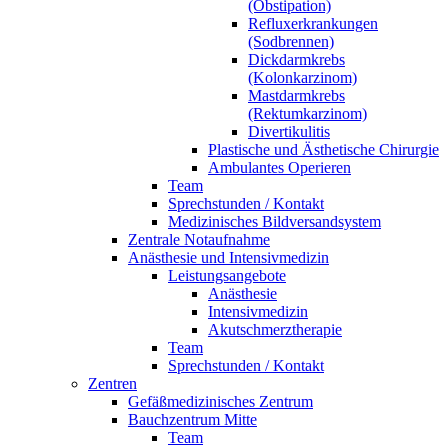
(Obstipation)
Refluxerkrankungen
(Sodbrennen)
Dickdarmkrebs
(Kolonkarzinom)
Mastdarmkrebs
(Rektumkarzinom)
Divertikulitis
Plastische und Ästhetische Chirurgie
Ambulantes Operieren
Team
Sprechstunden / Kontakt
Medizinisches Bildversandsystem
Zentrale Notaufnahme
Anästhesie und Intensivmedizin
Leistungsangebote
Anästhesie
Intensivmedizin
Akutschmerztherapie
Team
Sprechstunden / Kontakt
Zentren
Gefäßmedizinisches Zentrum
Bauchzentrum Mitte
Team