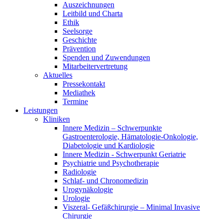
Auszeichnungen
Leitbild und Charta
Ethik
Seelsorge
Geschichte
Prävention
Spenden und Zuwendungen
Mitarbeitervertretung
Aktuelles
Pressekontakt
Mediathek
Termine
Leistungen
Kliniken
Innere Medizin – Schwerpunkte
Gastroenterologie, Hämatologie-Onkologie,
Diabetologie und Kardiologie
Innere Medizin - Schwerpunkt Geriatrie
Psychiatrie und Psychotherapie
Radiologie
Schlaf- und Chronomedizin
Urogynäkologie
Urologie
Viszeral- Gefäßchirurgie – Minimal Invasive
Chirurgie