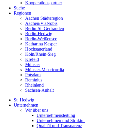
Kooperationspartner
Suche
Regionen
Aachen Städteregion
Aachen/ViaNobis
Berlin-St. Gertrauden
Berlin-Hedwig
Berlin-Weißensee
Katharina Kasper
Hochsauerland
Köln/Rhein-Sieg
Krefeld
Münster
Münster-Misericordia
Potsdam
Remigius
Rheinland
Sachsen-Anhalt
St. Hedwig
Unternehmen
Wir über uns
Unternehmensleitung
Unternehmen und Struktur
Qualität und Transparenz