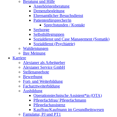
Beratung und Hilfe
Angehörigenberatung
Demenzbegleitung
Ehrenamtlicher Besuchsdienst
Patientenfürsprecher/in
Sprechstunden / Kontakt
Seelsorge
Selbsthilfegruppen
Sozialdienst und Case Management (Somatik)
Sozialdienst (Psychiatrie)
Wahlleistungen
Ihre Meinung
Karriere
Alexianer als Arbeitgeber
Alexianer Service GmbH
Stellenangebote
Bewerbung
Fort- und Weiterbildung
Facharztweiterbildung
Ausbildung
Operationstechnische Assistent*in (OTA)
Pflegefachfrau/ Pflegefachmann
Pflegefachassistenz
Kauffrau/Kaufmann im Gesundheitswesen
Famulatur, PJ und PT1