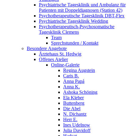
Psychiatrische Tagesklinik und Ambulanz für
Patienten mit Doppeldiagnosen (Station 42)
Psychotherapeutische Tagesklinik DBT-Flex
Psychiatrische Tagesklinik Wedding
Psychotherapeutisch-Psychosomatische
Tagesklinik Clemens
Team
Sprechstunden / Kontakt
Besondere Angebote
Ärztehaus St. Hedwig
Offenes Atelier
Online-Galerie
Regina Augstein
Caris B.
Anna Papá
Anna K.
Ashoka Schöning
Ela Kleber
Buttenberg
Die Abel
N. Dichantz
Herr E.
Ines Udelnow
Julia Davidoff
Hadcat