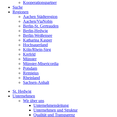
Kooperationspartner
Suche
Regionen
Aachen Städteregion
Aachen/ViaNobis
Berlin-St. Gertrauden
Berlin-Hedwig
Berlin-Weißensee
Katharina Kasper
Hochsauerland
Köln/Rhein-Sieg
Krefeld
Münster
Münster-Misericordia
Potsdam
Remigius
Rheinland
Sachsen-Anhalt
St. Hedwig
Unternehmen
Wir über uns
Unternehmensleitung
Unternehmen und Struktur
Qualität und Transparenz