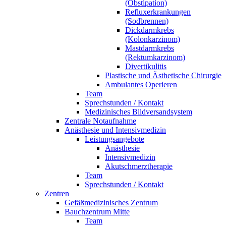
(Obstipation)
Refluxerkrankungen
(Sodbrennen)
Dickdarmkrebs
(Kolonkarzinom)
Mastdarmkrebs
(Rektumkarzinom)
Divertikulitis
Plastische und Ästhetische Chirurgie
Ambulantes Operieren
Team
Sprechstunden / Kontakt
Medizinisches Bildversandsystem
Zentrale Notaufnahme
Anästhesie und Intensivmedizin
Leistungsangebote
Anästhesie
Intensivmedizin
Akutschmerztherapie
Team
Sprechstunden / Kontakt
Zentren
Gefäßmedizinisches Zentrum
Bauchzentrum Mitte
Team