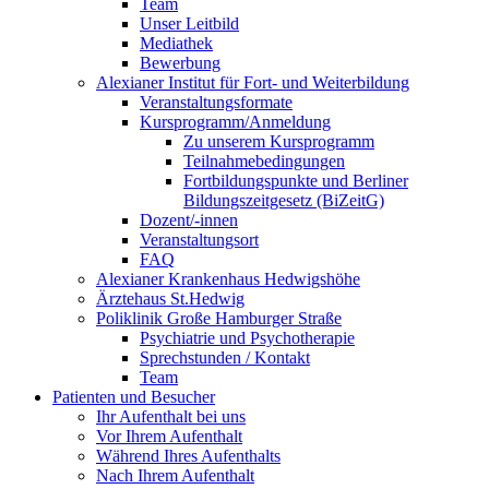
Team
Unser Leitbild
Mediathek
Bewerbung
Alexianer Institut für Fort- und Weiterbildung
Veranstaltungsformate
Kursprogramm/Anmeldung
Zu unserem Kursprogramm
Teilnahmebedingungen
Fortbildungspunkte und Berliner
Bildungszeitgesetz (BiZeitG)
Dozent/-innen
Veranstaltungsort
FAQ
Alexianer Krankenhaus Hedwigshöhe
Ärztehaus St.Hedwig
Poliklinik Große Hamburger Straße
Psychiatrie und Psychotherapie
Sprechstunden / Kontakt
Team
Patienten und Besucher
Ihr Aufenthalt bei uns
Vor Ihrem Aufenthalt
Während Ihres Aufenthalts
Nach Ihrem Aufenthalt