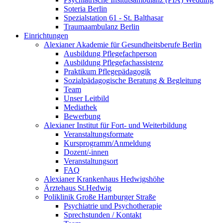
Soteria Berlin
Spezialstation 61 - St. Balthasar
Traumaambulanz Berlin
Einrichtungen
Alexianer Akademie für Gesundheitsberufe Berlin
Ausbildung Pflegefachperson
Ausbildung Pflegefachassistenz
Praktikum Pflegepädagogik
Sozialpädagogische Beratung & Begleitung
Team
Unser Leitbild
Mediathek
Bewerbung
Alexianer Institut für Fort- und Weiterbildung
Veranstaltungsformate
Kursprogramm/Anmeldung
Dozent/-innen
Veranstaltungsort
FAQ
Alexianer Krankenhaus Hedwigshöhe
Ärztehaus St.Hedwig
Poliklinik Große Hamburger Straße
Psychiatrie und Psychotherapie
Sprechstunden / Kontakt