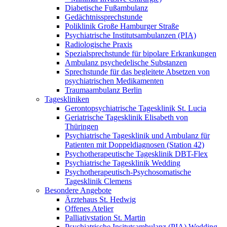
Diabetische Fußambulanz
Gedächtnissprechstunde
Poliklinik Große Hamburger Straße
Psychiatrische Institutsambulanzen (PIA)
Radiologische Praxis
Spezialsprechstunde für bipolare Erkrankungen
Ambulanz psychedelische Substanzen
Sprechstunde für das begleitete Absetzen von
psychiatrischen Medikamenten
Traumaambulanz Berlin
Tageskliniken
Gerontopsychiatrische Tagesklinik St. Lucia
Geriatrische Tagesklinik Elisabeth von
Thüringen
Psychiatrische Tagesklinik und Ambulanz für
Patienten mit Doppeldiagnosen (Station 42)
Psychotherapeutische Tagesklinik DBT-Flex
Psychiatrische Tagesklinik Wedding
Psychotherapeutisch-Psychosomatische
Tagesklinik Clemens
Besondere Angebote
Ärztehaus St. Hedwig
Offenes Atelier
Palliativstation St. Martin
Psychiatrische Insitutsambulanz (PIA) Wedding