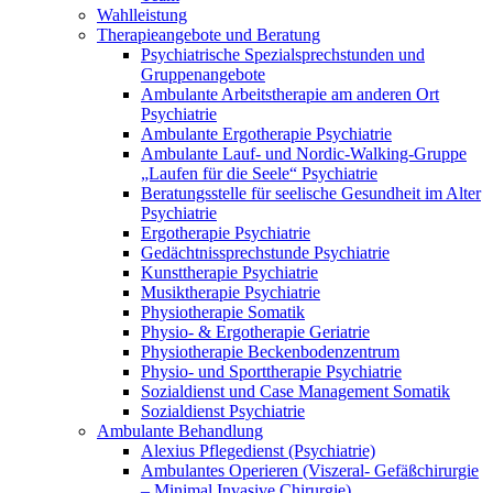
Wahlleistung
Therapieangebote und Beratung
Psychiatrische Spezialsprechstunden und
Gruppenangebote
Ambulante Arbeitstherapie am anderen Ort
Psychiatrie
Ambulante Ergotherapie Psychiatrie
Ambulante Lauf- und Nordic-Walking-Gruppe
„Laufen für die Seele“ Psychiatrie
Beratungsstelle für seelische Gesundheit im Alter
Psychiatrie
Ergotherapie Psychiatrie
Gedächtnissprechstunde Psychiatrie
Kunsttherapie Psychiatrie
Musiktherapie Psychiatrie
Physiotherapie Somatik
Physio- & Ergotherapie Geriatrie
Physiotherapie Beckenbodenzentrum
Physio- und Sporttherapie Psychiatrie
Sozialdienst und Case Management Somatik
Sozialdienst Psychiatrie
Ambulante Behandlung
Alexius Pflegedienst (Psychiatrie)
Ambulantes Operieren (Viszeral- Gefäßchirurgie
– Minimal Invasive Chirurgie)