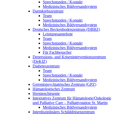
Sprechstunden / Kontakt
Medizinisches Bildversandsystem
Darmkrebszentrum
Team
Sprechstunden / Kontakt
Medizinisches Bildversandsystem
Deutsches Beckenbodenzentrum (DBBZ)
Leistungsangebote
Team
Sprechstunden / Kontakt
Medizinisches Bildversandsystem
Für Fachbesucher
Depressions- und Kriseninterventionszentrum
(DeKIZ)
Diabeteszentrum
Team
Sprechstunden / Kontakt
Medizinisches Bildversandsystem
Gerontopsychiatrisches Zentrum (GPZ)
Hämatologisches Zentrum
Hernienchirurgie
Integratives Zentrum für Hämatologie/Onkologie
und Palliative Care – Palliativstation St. Martin
Medizinisches Bildversandsystem
Interdisziplinäres Schilddrüsenzentrum