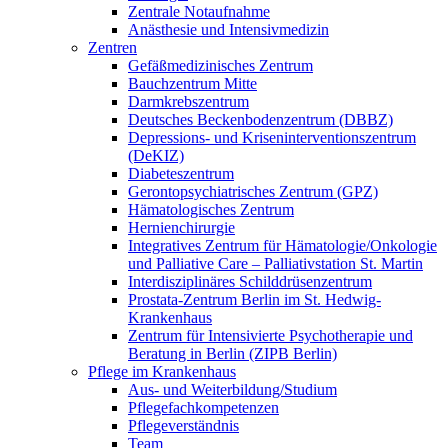
Zentrale Notaufnahme
Anästhesie und Intensivmedizin
Zentren
Gefäßmedizinisches Zentrum
Bauchzentrum Mitte
Darmkrebszentrum
Deutsches Beckenbodenzentrum (DBBZ)
Depressions- und Kriseninterventionszentrum
(DeKIZ)
Diabeteszentrum
Gerontopsychiatrisches Zentrum (GPZ)
Hämatologisches Zentrum
Hernienchirurgie
Integratives Zentrum für Hämatologie/Onkologie
und Palliative Care – Palliativstation St. Martin
Interdisziplinäres Schilddrüsenzentrum
Prostata-Zentrum Berlin im St. Hedwig-
Krankenhaus
Zentrum für Intensivierte Psychotherapie und
Beratung in Berlin (ZIPB Berlin)
Pflege im Krankenhaus
Aus- und Weiterbildung/Studium
Pflegefachkompetenzen
Pflegeverständnis
Team