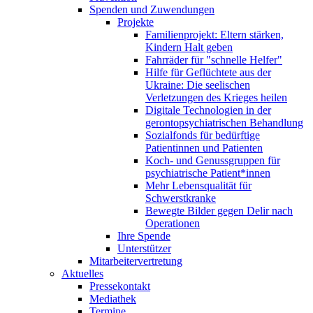
Spenden und Zuwendungen
Projekte
Familienprojekt: Eltern stärken,
Kindern Halt geben
Fahrräder für "schnelle Helfer"
Hilfe für Geflüchtete aus der
Ukraine: Die seelischen
Verletzungen des Krieges heilen
Digitale Technologien in der
gerontopsychiatrischen Behandlung
Sozialfonds für bedürftige
Patientinnen und Patienten
Koch- und Genussgruppen für
psychiatrische Patient*innen
Mehr Lebensqualität für
Schwerstkranke
Bewegte Bilder gegen Delir nach
Operationen
Ihre Spende
Unterstützer
Mitarbeitervertretung
Aktuelles
Pressekontakt
Mediathek
Termine