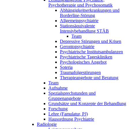
Psychotherapie und Psychosomatik
Abhängigkeitserkrankungen und
Borderline-Störung
Allgemeinpsychiatrie
Stationsäquivalente
Intensivbehandlung STÄB
Team
Depressive Störungen und Krisen
Gerontopsychiatrie
Psychiatrische Institutsambulanzen
Psychiatrische Tageskliniken
Psychologisches Angebot
Soteria
Traumafolgestörungen
Therapieangebote und Beratung
Team
Aufnahme
Spezialsprechstunden und
Gruppenangebote
Grundsätze und Konzepte der Behandlung
Forschung
Lehre (Famulatur, PJ)
Hausordnung Psychiatrie
Radiologie