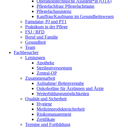
Operationstechnische Assistent*in (OTA)
Pflegefachfrau/ Pflegefachmann
Pflegefachassistenz
Kauffrau/Kaufmann im Gesundheitswesen
Famulatur, PJ und PT1
Praktikum in der Pflege
FSJ / BFD
Beruf und Familie
Gesundheit
Team
Fachbesucher
Leistungen
Apotheke
Sterilgutversorgung
Zentral-OP
Zusammenarbeit
Aufnahme/ Bettenvergabe
Onkohotline für Ärztinnen und Ärzte
Weiterbildungsmöglichkeiten
Qualität und Sicherheit
Hygiene
Medizinproduktesicherheit
Risikomanagement
Zertifikate
Termine und Fortbildung