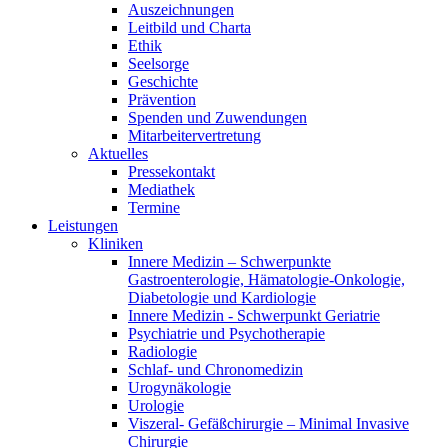
Auszeichnungen
Leitbild und Charta
Ethik
Seelsorge
Geschichte
Prävention
Spenden und Zuwendungen
Mitarbeitervertretung
Aktuelles
Pressekontakt
Mediathek
Termine
Leistungen
Kliniken
Innere Medizin – Schwerpunkte
Gastroenterologie, Hämatologie-Onkologie,
Diabetologie und Kardiologie
Innere Medizin - Schwerpunkt Geriatrie
Psychiatrie und Psychotherapie
Radiologie
Schlaf- und Chronomedizin
Urogynäkologie
Urologie
Viszeral- Gefäßchirurgie – Minimal Invasive
Chirurgie