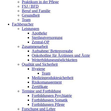
Praktikum in der Pflege
FSJ / BFD
Beruf und Familie
Gesundheit
Team
Fachbesucher
Leistungen
Apotheke
Sterilgutversorgung
Zentral-OP
Zusammenarbeit
Aufnahme/ Bettenvergabe
Onkohotline für Ärztinnen und Ärzte
Weiterbildungsmöglichkeiten
Qualität und Sicherheit
Hygiene
Team
Medizinproduktesicherheit
Risikomanagement
Zertifikate
Termine und Fortbildung
Fortbildungen Psychiatrie
Fortbildungen Somatik
Fortbildungen Pflege
Forschung und Lehre