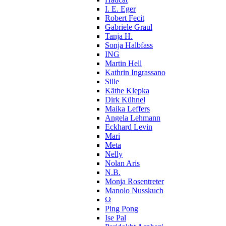
I. E. Eger
Robert Fecit
Gabriele Graul
Tanja H.
Sonja Halbfass
ING
Martin Hell
Kathrin Ingrassano
Sille
Käthe Klepka
Dirk Kühnel
Maika Leffers
Angela Lehmann
Eckhard Levin
Mari
Meta
Nelly
Nolan Aris
N.B.
Monja Rosentreter
Manolo Nusskuch
Ω
Ping Pong
Ise Pal