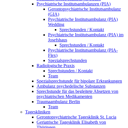
Psychiatrische Institutsambulanzen (PIA)
Gerontopsychiatrische Institutsambulanz
(GIA)
Psychiatrische Institutsambulanz (PIA)
Wedding
Sprechstunden / Kontakt
Psychiatrische Institutsambulanz (PIA) im
Josefshaus
Sprechstunden / Kontakt
Psychiatrische Institutsambulanz (PIA-
Flex)
Spezialsprechstunden
Radiologische Praxis
Sprechstunden / Kontakt
Team
Spezialsprechstunde für bipolare Erkrankungen
Ambulanz psychedelische Substanzen
Sprechstunde für das begleitete Absetzen von
psychiatrischen Medikamenten
Traumaambulanz Berlin
Team
Tageskliniken
Gerontopsychiatrische Tagesklinik St. Lucia
Geriatrische Tagesklinik Elisabeth von
Thüringen