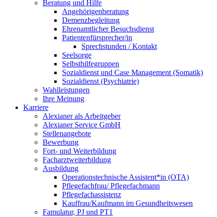
Beratung und Hilfe
Angehörigenberatung
Demenzbegleitung
Ehrenamtlicher Besuchsdienst
Patientenfürsprecher/in
Sprechstunden / Kontakt
Seelsorge
Selbsthilfegruppen
Sozialdienst und Case Management (Somatik)
Sozialdienst (Psychiatrie)
Wahlleistungen
Ihre Meinung
Karriere
Alexianer als Arbeitgeber
Alexianer Service GmbH
Stellenangebote
Bewerbung
Fort- und Weiterbildung
Facharztweiterbildung
Ausbildung
Operationstechnische Assistent*in (OTA)
Pflegefachfrau/ Pflegefachmann
Pflegefachassistenz
Kauffrau/Kaufmann im Gesundheitswesen
Famulatur, PJ und PT1