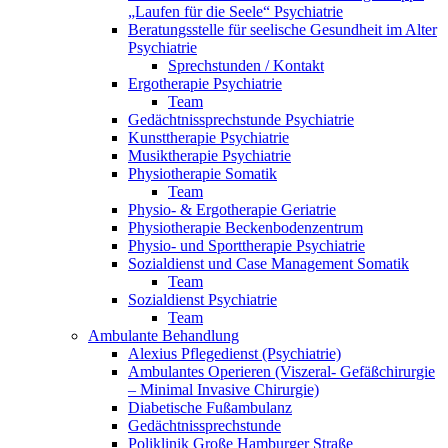
„Laufen für die Seele“ Psychiatrie
Beratungsstelle für seelische Gesundheit im Alter
Psychiatrie
Sprechstunden / Kontakt
Ergotherapie Psychiatrie
Team
Gedächtnissprechstunde Psychiatrie
Kunsttherapie Psychiatrie
Musiktherapie Psychiatrie
Physiotherapie Somatik
Team
Physio- & Ergotherapie Geriatrie
Physiotherapie Beckenbodenzentrum
Physio- und Sporttherapie Psychiatrie
Sozialdienst und Case Management Somatik
Team
Sozialdienst Psychiatrie
Team
Ambulante Behandlung
Alexius Pflegedienst (Psychiatrie)
Ambulantes Operieren (Viszeral- Gefäßchirurgie
– Minimal Invasive Chirurgie)
Diabetische Fußambulanz
Gedächtnissprechstunde
Poliklinik Große Hamburger Straße