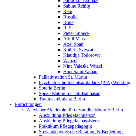
Paridokht Asphazi
Sabine Reißig
Reni
Rosalie
Rune
R. S.
Pieter Snoeck
Adnil Marx
Axel Spatt
Kathrin Szeszat
Klaudija Todorovic
Wenzel
Nina Valeska Witzel
Haci Sami Yaman
Palliativstation St. Martin
Psychiatrische Insitutsambulanz (PIA) Wedding
Soteria Berlin
Spezialstation 61 - St. Balthasar
Traumaambulanz Berlin
Einrichtungen
Alexianer Akademie für Gesundheitsberufe Berlin
Ausbildung Pflegefachperson
Ausbildung Pflegefachassistenz
Praktikum Pflegepädagogik
Sozialpädagogische Beratung & Begleitung