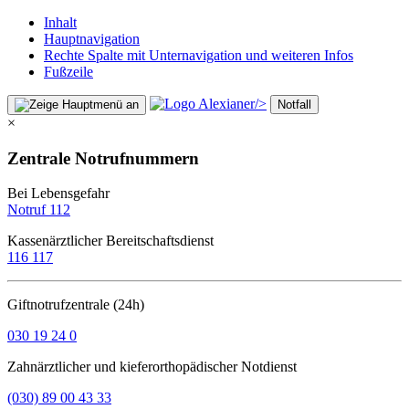
Inhalt
Hauptnavigation
Rechte Spalte mit Unternavigation und weiteren Infos
Fußzeile
/>
Notfall
×
Zentrale Notrufnummern
Bei Lebensgefahr
Notruf 112
Kassenärztlicher Bereitschaftsdienst
116 117
Giftnotrufzentrale (24h)
030 19 24 0
Zahnärztlicher und kieferorthopädischer Notdienst
(030) 89 00 43 33