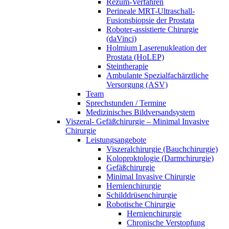
Rezum-Verfahren
Perineale MRT-Ultraschall-
Fusionsbiopsie der Prostata
Roboter-assistierte Chirurgie
(daVinci)
Holmium Laserenukleation der
Prostata (HoLEP)
Steintherapie
Ambulante Spezialfachärztliche
Versorgung (ASV)
Team
Sprechstunden / Termine
Medizinisches Bildversandsystem
Viszeral- Gefäßchirurgie – Minimal Invasive
Chirurgie
Leistungsangebote
Viszeralchirurgie (Bauchchirurgie)
Koloproktologie (Darmchirurgie)
Gefäßchirurgie
Minimal Invasive Chirurgie
Hernienchirurgie
Schilddrüsenchirurgie
Robotische Chirurgie
Hernienchirurgie
Chronische Verstopfung