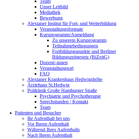
Team
Unser Leitbild
Mediathek
Bewerbung
Alexianer Institut für Fort- und Weiterbildung
Veranstaltungsformate
Kursprogramm/Anmeldung
Zu unserem Kursprogramm
Teilnahmebedingungen
Fortbildungspunkte und Berliner
Bildungszeitgesetz (BiZeitG)
Dozent/-innen
Veranstaltungsort
FAQ
Alexianer Krankenhaus Hedwigshöhe
Ärztehaus St.Hedwig
Poliklinik Große Hamburger Straße
Psychiatrie und Psychotherapie
Sprechstunden / Kontakt
Team
Patienten und Besucher
Ihr Aufenthalt bei uns
Vor Ihrem Aufenthalt
Während Ihres Aufenthalts
Nach Ihrem Aufenthalt