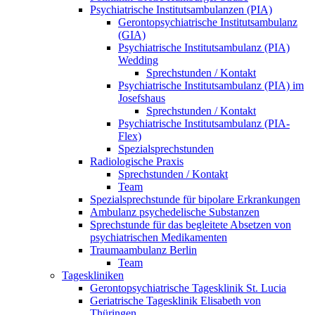
Psychiatrische Institutsambulanzen (PIA)
Gerontopsychiatrische Institutsambulanz
(GIA)
Psychiatrische Institutsambulanz (PIA)
Wedding
Sprechstunden / Kontakt
Psychiatrische Institutsambulanz (PIA) im
Josefshaus
Sprechstunden / Kontakt
Psychiatrische Institutsambulanz (PIA-
Flex)
Spezialsprechstunden
Radiologische Praxis
Sprechstunden / Kontakt
Team
Spezialsprechstunde für bipolare Erkrankungen
Ambulanz psychedelische Substanzen
Sprechstunde für das begleitete Absetzen von
psychiatrischen Medikamenten
Traumaambulanz Berlin
Team
Tageskliniken
Gerontopsychiatrische Tagesklinik St. Lucia
Geriatrische Tagesklinik Elisabeth von
Thüringen