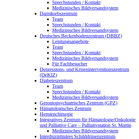
Sprechstunden / Kontakt
Medizinisches Bildversandsystem
Darmkrebszentrum
Team
Sprechstunden / Kontakt
Medizinisches Bildversandsystem
Deutsches Beckenbodenzentrum (DBBZ)
Leistungsangebote
Team
Sprechstunden / Kontakt
Medizinisches Bildversandsystem
Für Fachbesucher
Depressions- und Kriseninterventionszentrum
(DeKIZ)
Diabeteszentrum
Team
Sprechstunden / Kontakt
Medizinisches Bildversandsystem
Gerontopsychiatrisches Zentrum (GPZ)
Hämatologisches Zentrum
Hernienchirurgie
Integratives Zentrum für Hämatologie/Onkologie
und Palliative Care – Palliativstation St. Martin
Medizinisches Bildversandsystem
Interdisziplinäres Schilddrüsenzentrum