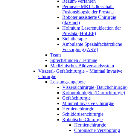
Rezum-Verfahren
Perineale MRT-Ultraschall-
Fusionsbiopsie der Prostata
Roboter-assistierte Chirurgie
(daVinci)
Holmium Laserenukleation der
Prostata (HoLEP)
Steintherapie
Ambulante Spezialfachärztliche
Versorgung (ASV)
Team
Sprechstunden / Termine
Medizinisches Bildversandsystem
Viszeral- Gefäßchirurgie – Minimal Invasive
Chirurgie
Leistungsangebote
Viszeralchirurgie (Bauchchirurgie)
Koloproktologie (Darmchirurgie)
Gefäßchirurgie
Minimal Invasive Chirurgie
Hernienchirurgie
Schilddrüsenchirurgie
Robotische Chirurgie
Hernienchirurgie
Chronische Verstopfung