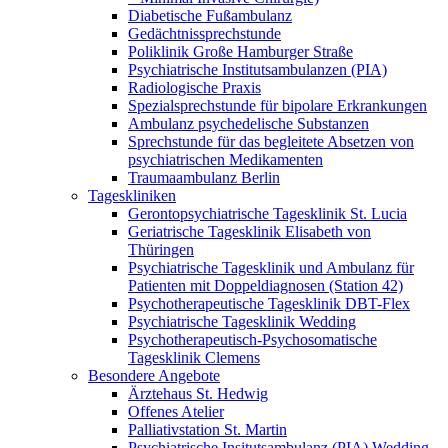
Diabetische Fußambulanz
Gedächtnissprechstunde
Poliklinik Große Hamburger Straße
Psychiatrische Institutsambulanzen (PIA)
Radiologische Praxis
Spezialsprechstunde für bipolare Erkrankungen
Ambulanz psychedelische Substanzen
Sprechstunde für das begleitete Absetzen von
psychiatrischen Medikamenten
Traumaambulanz Berlin
Tageskliniken
Gerontopsychiatrische Tagesklinik St. Lucia
Geriatrische Tagesklinik Elisabeth von
Thüringen
Psychiatrische Tagesklinik und Ambulanz für
Patienten mit Doppeldiagnosen (Station 42)
Psychotherapeutische Tagesklinik DBT-Flex
Psychiatrische Tagesklinik Wedding
Psychotherapeutisch-Psychosomatische
Tagesklinik Clemens
Besondere Angebote
Ärztehaus St. Hedwig
Offenes Atelier
Palliativstation St. Martin
Psychiatrische Insitutsambulanz (PIA) Wedding