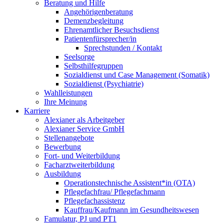
Beratung und Hilfe
Angehörigenberatung
Demenzbegleitung
Ehrenamtlicher Besuchsdienst
Patientenfürsprecher/in
Sprechstunden / Kontakt
Seelsorge
Selbsthilfegruppen
Sozialdienst und Case Management (Somatik)
Sozialdienst (Psychiatrie)
Wahlleistungen
Ihre Meinung
Karriere
Alexianer als Arbeitgeber
Alexianer Service GmbH
Stellenangebote
Bewerbung
Fort- und Weiterbildung
Facharztweiterbildung
Ausbildung
Operationstechnische Assistent*in (OTA)
Pflegefachfrau/ Pflegefachmann
Pflegefachassistenz
Kauffrau/Kaufmann im Gesundheitswesen
Famulatur, PJ und PT1