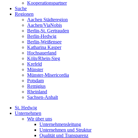
Kooperationspartner
Suche
Regionen
Aachen Städteregion
Aachen/ViaNobis
Berlin-St. Gertrauden
Berlin-Hedwig
Berlin-Weißensee
Katharina Kasper
Hochsauerland
Köln/Rhein-Sieg
Krefeld
Münster
Münster-Misericordia
Potsdam
Remigius
Rheinland
Sachsen-Anhalt
St. Hedwig
Unternehmen
Wir über uns
Unternehmensleitung
Unternehmen und Struktur
Qualität und Transparenz