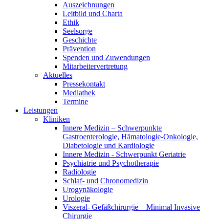
Auszeichnungen
Leitbild und Charta
Ethik
Seelsorge
Geschichte
Prävention
Spenden und Zuwendungen
Mitarbeitervertretung
Aktuelles
Pressekontakt
Mediathek
Termine
Leistungen
Kliniken
Innere Medizin – Schwerpunkte
Gastroenterologie, Hämatologie-Onkologie,
Diabetologie und Kardiologie
Innere Medizin - Schwerpunkt Geriatrie
Psychiatrie und Psychotherapie
Radiologie
Schlaf- und Chronomedizin
Urogynäkologie
Urologie
Viszeral- Gefäßchirurgie – Minimal Invasive
Chirurgie