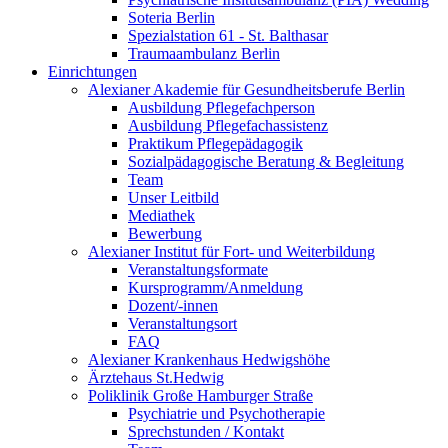
Soteria Berlin
Spezialstation 61 - St. Balthasar
Traumaambulanz Berlin
Einrichtungen
Alexianer Akademie für Gesundheitsberufe Berlin
Ausbildung Pflegefachperson
Ausbildung Pflegefachassistenz
Praktikum Pflegepädagogik
Sozialpädagogische Beratung & Begleitung
Team
Unser Leitbild
Mediathek
Bewerbung
Alexianer Institut für Fort- und Weiterbildung
Veranstaltungsformate
Kursprogramm/Anmeldung
Dozent/-innen
Veranstaltungsort
FAQ
Alexianer Krankenhaus Hedwigshöhe
Ärztehaus St.Hedwig
Poliklinik Große Hamburger Straße
Psychiatrie und Psychotherapie
Sprechstunden / Kontakt