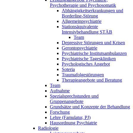
Psychotherapie und Psychosomatik
Abhängigkeitserkrankungen und
Borderline-Störung
Allgemeinpsychiatrie
Stationsäquivalente
Intensivbehandlung STÄB
Team
Depressive Störungen und Krisen
Gerontopsychiatrie
Psychiatrische Institutsambulanzen
Psychiatrische Tageskliniken
Psychologisches Angebot
Soteria
Traumafolgestörungen
Therapieangebote und Beratung
Team
Aufnahme
Spezialsprechstunden und
Gruppenangebote
Grundsätze und Konzepte der Behandlung
Forschung
Lehre (Famulatur, PJ)
Hausordnung Psychiatrie
Radiologie