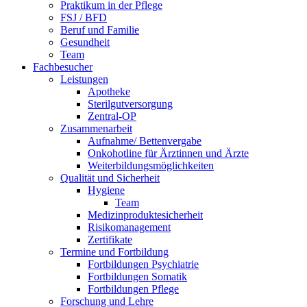
Praktikum in der Pflege
FSJ / BFD
Beruf und Familie
Gesundheit
Team
Fachbesucher
Leistungen
Apotheke
Sterilgutversorgung
Zentral-OP
Zusammenarbeit
Aufnahme/ Bettenvergabe
Onkohotline für Ärztinnen und Ärzte
Weiterbildungsmöglichkeiten
Qualität und Sicherheit
Hygiene
Team
Medizinproduktesicherheit
Risikomanagement
Zertifikate
Termine und Fortbildung
Fortbildungen Psychiatrie
Fortbildungen Somatik
Fortbildungen Pflege
Forschung und Lehre