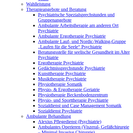
Wahlleistung
Therapieangebote und Beratung
Psychiatrische Spezialsprechstunden und
Gruppenangebote
Ambulante Arbeitstherapie am anderen Ort
Psychiatrie
Ambulante Ergotherapie Psychiatrie
Ambulante Lauf- und Nordic-Walking-Gruppe
„Laufen für die Seele“ Psychiatrie
Beratungsstelle für seelische Gesundheit im Alter
Psychiatrie
Ergotherapie Psychiatrie
Gedächtnissprechstunde Psychiatrie
Kunsttherapie Psychiatrie
Musiktherapie Psychiatrie
Physiotherapie Somatik
Physio- & Ergotherapie Geriatrie
Physiotherapie Beckenbodenzentrum
Physio- und Sporttherapie Psychiatrie
Sozialdienst und Case Management Somatik
Sozialdienst Psychiatrie
Ambulante Behandlung
Alexius Pflegedienst (Psychiatrie)
Ambulantes Operieren (Viszeral- Gefäßchirurgie
– Minimal Invasive Chirurgie)