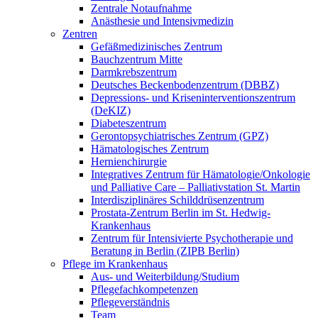
Zentrale Notaufnahme
Anästhesie und Intensivmedizin
Zentren
Gefäßmedizinisches Zentrum
Bauchzentrum Mitte
Darmkrebszentrum
Deutsches Beckenbodenzentrum (DBBZ)
Depressions- und Kriseninterventionszentrum
(DeKIZ)
Diabeteszentrum
Gerontopsychiatrisches Zentrum (GPZ)
Hämatologisches Zentrum
Hernienchirurgie
Integratives Zentrum für Hämatologie/Onkologie
und Palliative Care – Palliativstation St. Martin
Interdisziplinäres Schilddrüsenzentrum
Prostata-Zentrum Berlin im St. Hedwig-
Krankenhaus
Zentrum für Intensivierte Psychotherapie und
Beratung in Berlin (ZIPB Berlin)
Pflege im Krankenhaus
Aus- und Weiterbildung/Studium
Pflegefachkompetenzen
Pflegeverständnis
Team