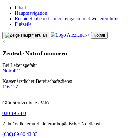
Inhalt
Hauptnavigation
Rechte Spalte mit Unternavigation und weiteren Infos
Fußzeile
/>
Notfall
×
Zentrale Notrufnummern
Bei Lebensgefahr
Notruf 112
Kassenärztlicher Bereitschaftsdienst
116 117
Giftnotrufzentrale (24h)
030 19 24 0
Zahnärztlicher und kieferorthopädischer Notdienst
(030) 89 00 43 33