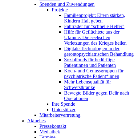
Spenden und Zuwendungen
Projekte
Familienprojekt: Eltern stärken,
Kindern Halt geben
Fahrräder für "schnelle Helfer"
Hilfe für Geflüchtete aus der
Ukraine: Die seelischen
Verletzungen des Krieges heilen
Digitale Technologien in der
gerontopsychiatrischen Behandlung
Sozialfonds für bedürftige
Patientinnen und Patienten
Koch- und Genussgruppen für
psychiatrische Patient*innen
Mehr Lebensqualität für
Schwerstkranke
Bewegte Bilder gegen Delir nach
Operationen
Ihre Spende
Unterstützer
Mitarbeitervertretung
Aktuelles
Pressekontakt
Mediathek
Termine