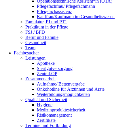
Operationstechnische Assistent*in (OTA)
Pflegefachfrau/ Pflegefachmann
Pflegefachassistenz
Kauffrau/Kaufmann im Gesundheitswesen
Famulatur, PJ und PT1
Praktikum in der Pflege
FSJ / BFD
Beruf und Familie
Gesundheit
Team
Fachbesucher
Leistungen
Apotheke
Sterilgutversorgung
Zentral-OP
Zusammenarbeit
Aufnahme/ Bettenvergabe
Onkohotline für Ärztinnen und Ärzte
Weiterbildungsmöglichkeiten
Qualität und Sicherheit
Hygiene
Medizinproduktesicherheit
Risikomanagement
Zertifikate
Termine und Fortbildung