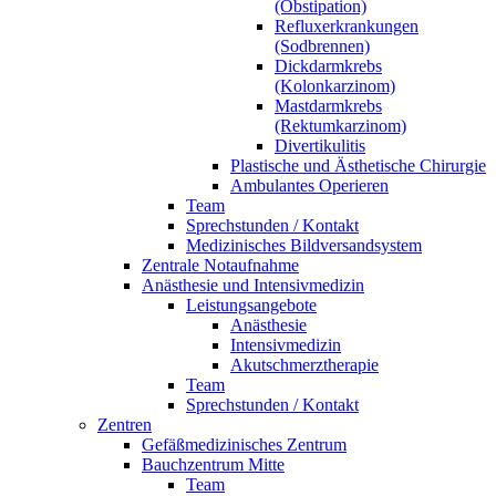
(Obstipation)
Refluxerkrankungen
(Sodbrennen)
Dickdarmkrebs
(Kolonkarzinom)
Mastdarmkrebs
(Rektumkarzinom)
Divertikulitis
Plastische und Ästhetische Chirurgie
Ambulantes Operieren
Team
Sprechstunden / Kontakt
Medizinisches Bildversandsystem
Zentrale Notaufnahme
Anästhesie und Intensivmedizin
Leistungsangebote
Anästhesie
Intensivmedizin
Akutschmerztherapie
Team
Sprechstunden / Kontakt
Zentren
Gefäßmedizinisches Zentrum
Bauchzentrum Mitte
Team