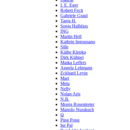
I. E. Eger
Robert Fecit
Gabriele Graul
Tanja H.
Sonja Halbfass
ING
Martin Hell
Kathrin Ingrassano
Sille
Käthe Klepka
Dirk Kühnel
Maika Leffers
Angela Lehmann
Eckhard Levin
Mari
Meta
Nelly
Nolan Aris
N.B.
Monja Rosentreter
Manolo Nusskuch
Ω
Ping Pong
Ise Pal