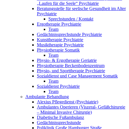
„Laufen für die Seele“ Psychiatrie
Beratungsstelle für seelische Gesundheit im Alter
Psychiatrie
Sprechstunden / Kontakt
Ergotherapie Psychiatrie
Team
Gedächtnissprechstunde Psychiatrie
Kunsttherapie Psychiatrie
Musiktherapie Psychiatrie
Physiotherapie Somatik
Team
Physio- & Ergotherapie Geriatrie
Physiotherapie Beckenbodenzentrum
Physio- und Sporttherapie Psychiatrie
Sozialdienst und Case Management Somatik
Team
Sozialdienst Psychiatrie
Team
Ambulante Behandlung
Alexius Pflegedienst (Psychiatrie)
Ambulantes Operieren (Viszeral- Gefäßchirurgie
– Minimal Invasive Chirurgie)
Diabetische Fußambulanz
Gedächtnissprechstunde
Poliklinik Große Hamburger Straße