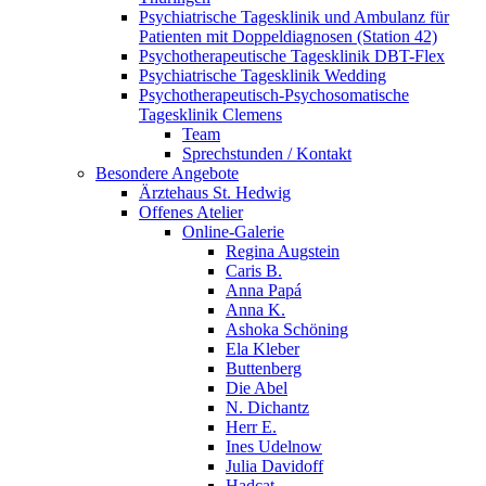
Psychiatrische Tagesklinik und Ambulanz für
Patienten mit Doppeldiagnosen (Station 42)
Psychotherapeutische Tagesklinik DBT-Flex
Psychiatrische Tagesklinik Wedding
Psychotherapeutisch-Psychosomatische
Tagesklinik Clemens
Team
Sprechstunden / Kontakt
Besondere Angebote
Ärztehaus St. Hedwig
Offenes Atelier
Online-Galerie
Regina Augstein
Caris B.
Anna Papá
Anna K.
Ashoka Schöning
Ela Kleber
Buttenberg
Die Abel
N. Dichantz
Herr E.
Ines Udelnow
Julia Davidoff
Hadcat