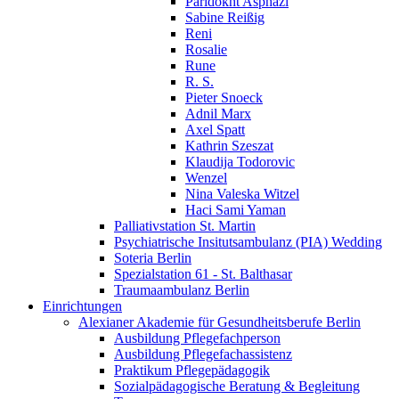
Paridokht Asphazi
Sabine Reißig
Reni
Rosalie
Rune
R. S.
Pieter Snoeck
Adnil Marx
Axel Spatt
Kathrin Szeszat
Klaudija Todorovic
Wenzel
Nina Valeska Witzel
Haci Sami Yaman
Palliativstation St. Martin
Psychiatrische Insitutsambulanz (PIA) Wedding
Soteria Berlin
Spezialstation 61 - St. Balthasar
Traumaambulanz Berlin
Einrichtungen
Alexianer Akademie für Gesundheitsberufe Berlin
Ausbildung Pflegefachperson
Ausbildung Pflegefachassistenz
Praktikum Pflegepädagogik
Sozialpädagogische Beratung & Begleitung