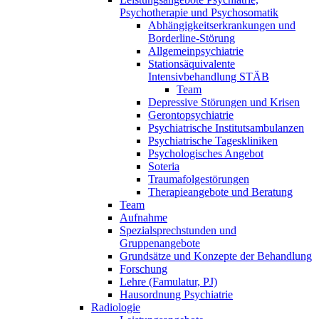
Psychotherapie und Psychosomatik
Abhängigkeitserkrankungen und
Borderline-Störung
Allgemeinpsychiatrie
Stationsäquivalente
Intensivbehandlung STÄB
Team
Depressive Störungen und Krisen
Gerontopsychiatrie
Psychiatrische Institutsambulanzen
Psychiatrische Tageskliniken
Psychologisches Angebot
Soteria
Traumafolgestörungen
Therapieangebote und Beratung
Team
Aufnahme
Spezialsprechstunden und
Gruppenangebote
Grundsätze und Konzepte der Behandlung
Forschung
Lehre (Famulatur, PJ)
Hausordnung Psychiatrie
Radiologie