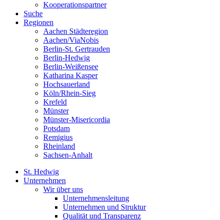
Kooperationspartner
Suche
Regionen
Aachen Städteregion
Aachen/ViaNobis
Berlin-St. Gertrauden
Berlin-Hedwig
Berlin-Weißensee
Katharina Kasper
Hochsauerland
Köln/Rhein-Sieg
Krefeld
Münster
Münster-Misericordia
Potsdam
Remigius
Rheinland
Sachsen-Anhalt
St. Hedwig
Unternehmen
Wir über uns
Unternehmensleitung
Unternehmen und Struktur
Qualität und Transparenz