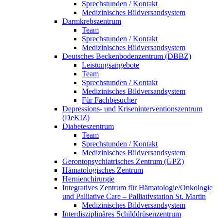
Sprechstunden / Kontakt
Medizinisches Bildversandsystem
Darmkrebszentrum
Team
Sprechstunden / Kontakt
Medizinisches Bildversandsystem
Deutsches Beckenbodenzentrum (DBBZ)
Leistungsangebote
Team
Sprechstunden / Kontakt
Medizinisches Bildversandsystem
Für Fachbesucher
Depressions- und Kriseninterventionszentrum
(DeKIZ)
Diabeteszentrum
Team
Sprechstunden / Kontakt
Medizinisches Bildversandsystem
Gerontopsychiatrisches Zentrum (GPZ)
Hämatologisches Zentrum
Hernienchirurgie
Integratives Zentrum für Hämatologie/Onkologie
und Palliative Care – Palliativstation St. Martin
Medizinisches Bildversandsystem
Interdisziplinäres Schilddrüsenzentrum