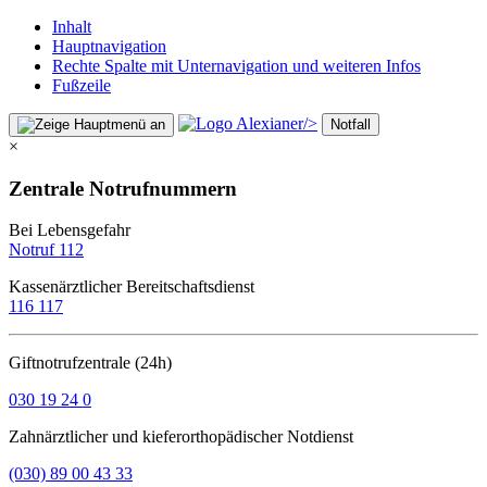
Inhalt
Hauptnavigation
Rechte Spalte mit Unternavigation und weiteren Infos
Fußzeile
/>
Notfall
×
Zentrale Notrufnummern
Bei Lebensgefahr
Notruf 112
Kassenärztlicher Bereitschaftsdienst
116 117
Giftnotrufzentrale (24h)
030 19 24 0
Zahnärztlicher und kieferorthopädischer Notdienst
(030) 89 00 43 33