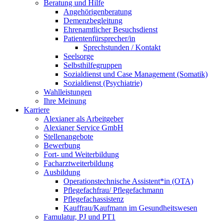
Beratung und Hilfe
Angehörigenberatung
Demenzbegleitung
Ehrenamtlicher Besuchsdienst
Patientenfürsprecher/in
Sprechstunden / Kontakt
Seelsorge
Selbsthilfegruppen
Sozialdienst und Case Management (Somatik)
Sozialdienst (Psychiatrie)
Wahlleistungen
Ihre Meinung
Karriere
Alexianer als Arbeitgeber
Alexianer Service GmbH
Stellenangebote
Bewerbung
Fort- und Weiterbildung
Facharztweiterbildung
Ausbildung
Operationstechnische Assistent*in (OTA)
Pflegefachfrau/ Pflegefachmann
Pflegefachassistenz
Kauffrau/Kaufmann im Gesundheitswesen
Famulatur, PJ und PT1