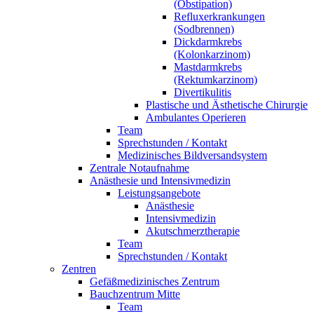
(Obstipation)
Refluxerkrankungen
(Sodbrennen)
Dickdarmkrebs
(Kolonkarzinom)
Mastdarmkrebs
(Rektumkarzinom)
Divertikulitis
Plastische und Ästhetische Chirurgie
Ambulantes Operieren
Team
Sprechstunden / Kontakt
Medizinisches Bildversandsystem
Zentrale Notaufnahme
Anästhesie und Intensivmedizin
Leistungsangebote
Anästhesie
Intensivmedizin
Akutschmerztherapie
Team
Sprechstunden / Kontakt
Zentren
Gefäßmedizinisches Zentrum
Bauchzentrum Mitte
Team