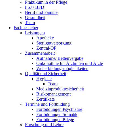
Praktikum in der Pflege
FSJ / BFD
Beruf und Familie
Gesundheit
Team
Fachbesucher
Leistungen
Apotheke
Sterilgutversorgung
Zentral-OP
Zusammenarbeit
Aufnahme/ Bettenvergabe
Onkohotline für Ärztinnen und Ärzte
Weiterbildungsmöglichkeiten
Qualität und Sicherheit
Hygiene
Team
Medizinproduktesicherheit
Risikomanagement
Zertifikate
Termine und Fortbildung
Fortbildungen Psychiatrie
Fortbildungen Somatik
Fortbildungen Pflege
Forschung und Lehre