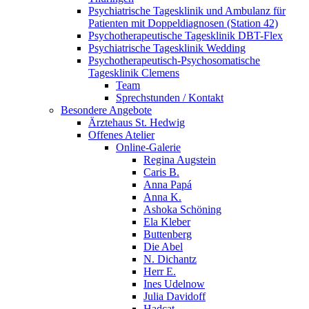
Psychiatrische Tagesklinik und Ambulanz für
Patienten mit Doppeldiagnosen (Station 42)
Psychotherapeutische Tagesklinik DBT-Flex
Psychiatrische Tagesklinik Wedding
Psychotherapeutisch-Psychosomatische
Tagesklinik Clemens
Team
Sprechstunden / Kontakt
Besondere Angebote
Ärztehaus St. Hedwig
Offenes Atelier
Online-Galerie
Regina Augstein
Caris B.
Anna Papá
Anna K.
Ashoka Schöning
Ela Kleber
Buttenberg
Die Abel
N. Dichantz
Herr E.
Ines Udelnow
Julia Davidoff
Hadcat