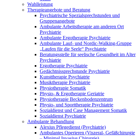
Wahlleistung
Therapieangebote und Beratung
Psychiatrische Spezialsprechstunden und
Gruppenangebote
Ambulante Arbeitstherapie am anderen Ort
Psychiatrie
Ambulante Ergotherapie Psychiatrie
Ambulante Lauf- und Nordic-Walking-Gruppe
„Laufen für die Seele“ Psychiatrie
Beratungsstelle für seelische Gesundheit im Alter
Psychiatrie
Ergotherapie Psychiatrie
Gedächtnissprechstunde Psychiatrie
Kunsttherapie Psychiatrie
Musiktherapie Psychiatrie
Physiotherapie Somatik
Physio- & Ergotherapie Geriatrie
Physiotherapie Beckenbodenzentrum
Physio- und Sporttherapie Psychiatrie
Sozialdienst und Case Management Somatik
Sozialdienst Psychiatrie
Ambulante Behandlung
Alexius Pflegedienst (Psychiatrie)
Ambulantes Operieren (Viszeral- Gefäßchirurgie
– Minimal Invasive Chirurgie)