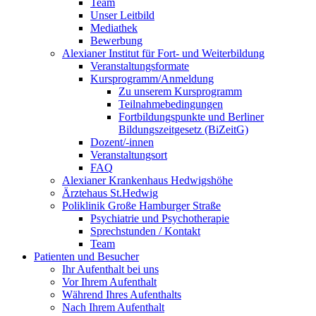
Team
Unser Leitbild
Mediathek
Bewerbung
Alexianer Institut für Fort- und Weiterbildung
Veranstaltungsformate
Kursprogramm/Anmeldung
Zu unserem Kursprogramm
Teilnahmebedingungen
Fortbildungspunkte und Berliner
Bildungszeitgesetz (BiZeitG)
Dozent/-innen
Veranstaltungsort
FAQ
Alexianer Krankenhaus Hedwigshöhe
Ärztehaus St.Hedwig
Poliklinik Große Hamburger Straße
Psychiatrie und Psychotherapie
Sprechstunden / Kontakt
Team
Patienten und Besucher
Ihr Aufenthalt bei uns
Vor Ihrem Aufenthalt
Während Ihres Aufenthalts
Nach Ihrem Aufenthalt