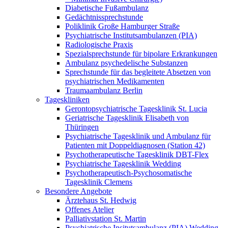
Diabetische Fußambulanz
Gedächtnissprechstunde
Poliklinik Große Hamburger Straße
Psychiatrische Institutsambulanzen (PIA)
Radiologische Praxis
Spezialsprechstunde für bipolare Erkrankungen
Ambulanz psychedelische Substanzen
Sprechstunde für das begleitete Absetzen von
psychiatrischen Medikamenten
Traumaambulanz Berlin
Tageskliniken
Gerontopsychiatrische Tagesklinik St. Lucia
Geriatrische Tagesklinik Elisabeth von
Thüringen
Psychiatrische Tagesklinik und Ambulanz für
Patienten mit Doppeldiagnosen (Station 42)
Psychotherapeutische Tagesklinik DBT-Flex
Psychiatrische Tagesklinik Wedding
Psychotherapeutisch-Psychosomatische
Tagesklinik Clemens
Besondere Angebote
Ärztehaus St. Hedwig
Offenes Atelier
Palliativstation St. Martin
Psychiatrische Insitutsambulanz (PIA) Wedding