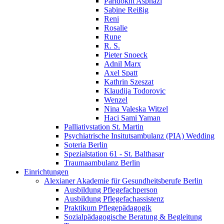
Paridokht Asphazi
Sabine Reißig
Reni
Rosalie
Rune
R. S.
Pieter Snoeck
Adnil Marx
Axel Spatt
Kathrin Szeszat
Klaudija Todorovic
Wenzel
Nina Valeska Witzel
Haci Sami Yaman
Palliativstation St. Martin
Psychiatrische Insitutsambulanz (PIA) Wedding
Soteria Berlin
Spezialstation 61 - St. Balthasar
Traumaambulanz Berlin
Einrichtungen
Alexianer Akademie für Gesundheitsberufe Berlin
Ausbildung Pflegefachperson
Ausbildung Pflegefachassistenz
Praktikum Pflegepädagogik
Sozialpädagogische Beratung & Begleitung