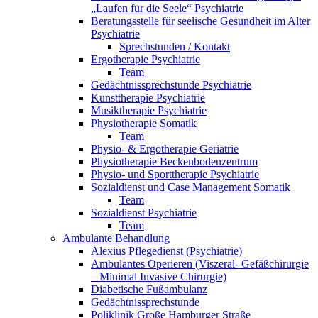
„Laufen für die Seele“ Psychiatrie
Beratungsstelle für seelische Gesundheit im Alter
Psychiatrie
Sprechstunden / Kontakt
Ergotherapie Psychiatrie
Team
Gedächtnissprechstunde Psychiatrie
Kunsttherapie Psychiatrie
Musiktherapie Psychiatrie
Physiotherapie Somatik
Team
Physio- & Ergotherapie Geriatrie
Physiotherapie Beckenbodenzentrum
Physio- und Sporttherapie Psychiatrie
Sozialdienst und Case Management Somatik
Team
Sozialdienst Psychiatrie
Team
Ambulante Behandlung
Alexius Pflegedienst (Psychiatrie)
Ambulantes Operieren (Viszeral- Gefäßchirurgie
– Minimal Invasive Chirurgie)
Diabetische Fußambulanz
Gedächtnissprechstunde
Poliklinik Große Hamburger Straße