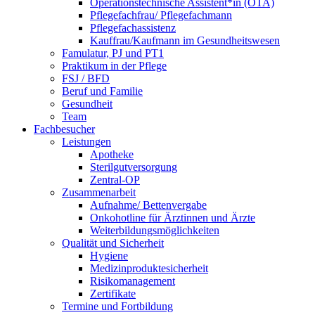
Operationstechnische Assistent*in (OTA)
Pflegefachfrau/ Pflegefachmann
Pflegefachassistenz
Kauffrau/Kaufmann im Gesundheitswesen
Famulatur, PJ und PT1
Praktikum in der Pflege
FSJ / BFD
Beruf und Familie
Gesundheit
Team
Fachbesucher
Leistungen
Apotheke
Sterilgutversorgung
Zentral-OP
Zusammenarbeit
Aufnahme/ Bettenvergabe
Onkohotline für Ärztinnen und Ärzte
Weiterbildungsmöglichkeiten
Qualität und Sicherheit
Hygiene
Medizinproduktesicherheit
Risikomanagement
Zertifikate
Termine und Fortbildung