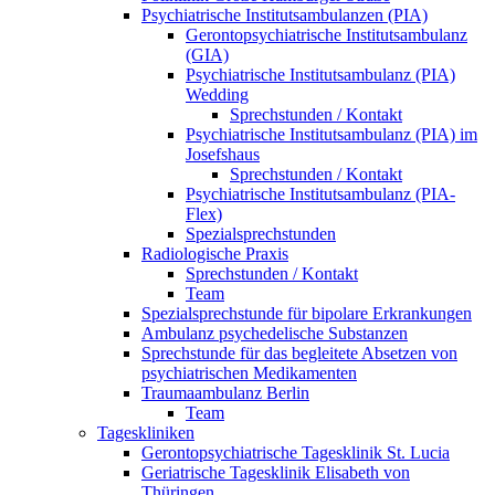
Psychiatrische Institutsambulanzen (PIA)
Gerontopsychiatrische Institutsambulanz
(GIA)
Psychiatrische Institutsambulanz (PIA)
Wedding
Sprechstunden / Kontakt
Psychiatrische Institutsambulanz (PIA) im
Josefshaus
Sprechstunden / Kontakt
Psychiatrische Institutsambulanz (PIA-
Flex)
Spezialsprechstunden
Radiologische Praxis
Sprechstunden / Kontakt
Team
Spezialsprechstunde für bipolare Erkrankungen
Ambulanz psychedelische Substanzen
Sprechstunde für das begleitete Absetzen von
psychiatrischen Medikamenten
Traumaambulanz Berlin
Team
Tageskliniken
Gerontopsychiatrische Tagesklinik St. Lucia
Geriatrische Tagesklinik Elisabeth von
Thüringen