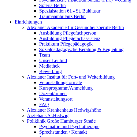
Soteria Berlin
Spezialstation 61 - St. Balthasar
Traumaambulanz Berlin
Einrichtungen
Alexianer Akademie für Gesundheitsberufe Berlin
Ausbildung Pflegefachperson
Ausbildung Pflegefachassistenz
Praktikum Pflegepädagogik
Sozialpädagogische Beratung & Begleitung
Team
Unser Leitbild
Mediathek
Bewerbung
Alexianer Institut für Fort- und Weiterbildung
Veranstaltungsformate
Kursprogramm/Anmeldung
Dozent/-innen
Veranstaltungsort
FAQ
Alexianer Krankenhaus Hedwigshöhe
Ärztehaus St.Hedwig
Poliklinik Große Hamburger Straße
Psychiatrie und Psychotherapie
Sprechstunden / Kontakt