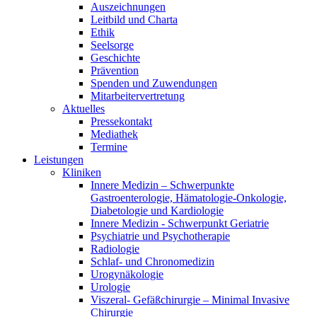
Auszeichnungen
Leitbild und Charta
Ethik
Seelsorge
Geschichte
Prävention
Spenden und Zuwendungen
Mitarbeitervertretung
Aktuelles
Pressekontakt
Mediathek
Termine
Leistungen
Kliniken
Innere Medizin – Schwerpunkte
Gastroenterologie, Hämatologie-Onkologie,
Diabetologie und Kardiologie
Innere Medizin - Schwerpunkt Geriatrie
Psychiatrie und Psychotherapie
Radiologie
Schlaf- und Chronomedizin
Urogynäkologie
Urologie
Viszeral- Gefäßchirurgie – Minimal Invasive
Chirurgie