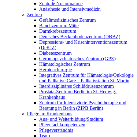
Zentrale Notaufnahme
Anästhesie und Intensivmedizin
Zentren
Gefäßmedizinisches Zentrum
Bauchzentrum Mitte
Darmkrebszentrum
Deutsches Beckenbodenzentrum (DBBZ)
Depressions- und Kriseninterventionszentrum
(DeKIZ)
Diabeteszentrum
Gerontopsychiatrisches Zentrum (GPZ)
Hämatologisches Zentrum
Hernienchirurgie
Integratives Zentrum für Hämatologie/Onkologie
und Palliative Care – Palliativstation St. Martin
Interdisziplinäres Schilddrüsenzentrum
Prostata-Zentrum Berlin im St. Hedwig-
Krankenhaus
Zentrum für Intensivierte Psychotherapie und
Beratung in Berlin (ZIPB Berlin)
Pflege im Krankenhaus
Aus- und Weiterbildung/Studium
Pflegefachkompetenzen
Pflegeverständnis
Team