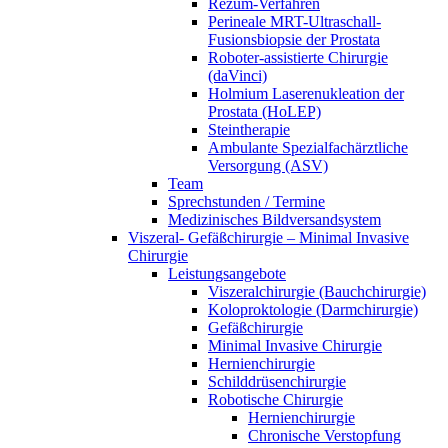
Rezum-Verfahren
Perineale MRT-Ultraschall-
Fusionsbiopsie der Prostata
Roboter-assistierte Chirurgie
(daVinci)
Holmium Laserenukleation der
Prostata (HoLEP)
Steintherapie
Ambulante Spezialfachärztliche
Versorgung (ASV)
Team
Sprechstunden / Termine
Medizinisches Bildversandsystem
Viszeral- Gefäßchirurgie – Minimal Invasive
Chirurgie
Leistungsangebote
Viszeralchirurgie (Bauchchirurgie)
Koloproktologie (Darmchirurgie)
Gefäßchirurgie
Minimal Invasive Chirurgie
Hernienchirurgie
Schilddrüsenchirurgie
Robotische Chirurgie
Hernienchirurgie
Chronische Verstopfung