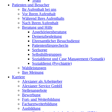
Team
Patienten und Besucher
Ihr Aufenthalt bei uns
Vor Ihrem Aufenthalt
Während Ihres Aufenthalts
Nach Ihrem Aufenthalt
Beratung und Hilfe
Angehörigenberatung
Demenzbegleitung
Ehrenamtlicher Besuchsdienst
Patientenfürsprecher/in
Seelsorge
Selbsthilfegruppen
Sozialdienst und Case Management (Somatik)
Sozialdienst (Psychiatrie)
Wahlleistungen
Ihre Meinung
Karriere
Alexianer als Arbeitgeber
Alexianer Service GmbH
Stellenangebote
Bewerbung
Fort- und Weiterbildung
Facharztweiterbildung
Ausbildung