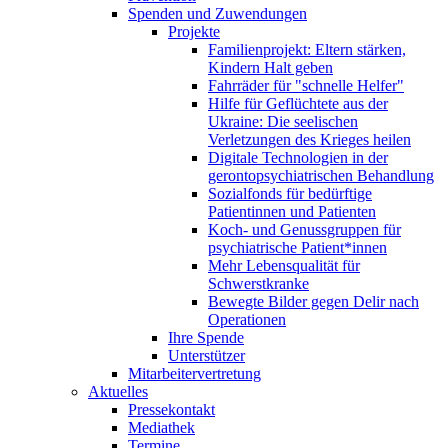
Spenden und Zuwendungen
Projekte
Familienprojekt: Eltern stärken,
Kindern Halt geben
Fahrräder für "schnelle Helfer"
Hilfe für Geflüchtete aus der
Ukraine: Die seelischen
Verletzungen des Krieges heilen
Digitale Technologien in der
gerontopsychiatrischen Behandlung
Sozialfonds für bedürftige
Patientinnen und Patienten
Koch- und Genussgruppen für
psychiatrische Patient*innen
Mehr Lebensqualität für
Schwerstkranke
Bewegte Bilder gegen Delir nach
Operationen
Ihre Spende
Unterstützer
Mitarbeitervertretung
Aktuelles
Pressekontakt
Mediathek
Termine