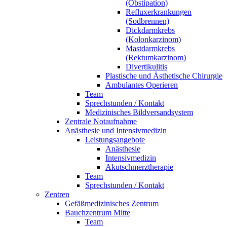
(Obstipation)
Refluxerkrankungen
(Sodbrennen)
Dickdarmkrebs
(Kolonkarzinom)
Mastdarmkrebs
(Rektumkarzinom)
Divertikulitis
Plastische und Ästhetische Chirurgie
Ambulantes Operieren
Team
Sprechstunden / Kontakt
Medizinisches Bildversandsystem
Zentrale Notaufnahme
Anästhesie und Intensivmedizin
Leistungsangebote
Anästhesie
Intensivmedizin
Akutschmerztherapie
Team
Sprechstunden / Kontakt
Zentren
Gefäßmedizinisches Zentrum
Bauchzentrum Mitte
Team