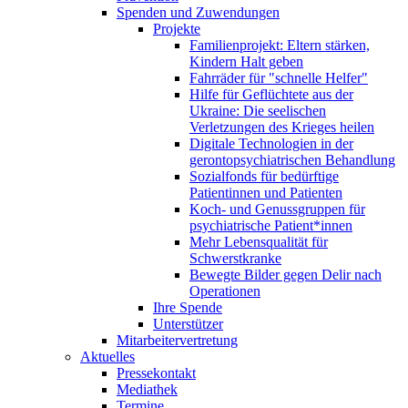
Spenden und Zuwendungen
Projekte
Familienprojekt: Eltern stärken,
Kindern Halt geben
Fahrräder für "schnelle Helfer"
Hilfe für Geflüchtete aus der
Ukraine: Die seelischen
Verletzungen des Krieges heilen
Digitale Technologien in der
gerontopsychiatrischen Behandlung
Sozialfonds für bedürftige
Patientinnen und Patienten
Koch- und Genussgruppen für
psychiatrische Patient*innen
Mehr Lebensqualität für
Schwerstkranke
Bewegte Bilder gegen Delir nach
Operationen
Ihre Spende
Unterstützer
Mitarbeitervertretung
Aktuelles
Pressekontakt
Mediathek
Termine