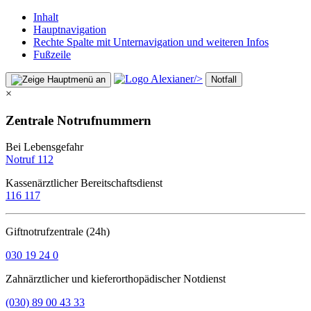
Inhalt
Hauptnavigation
Rechte Spalte mit Unternavigation und weiteren Infos
Fußzeile
/>
Notfall
×
Zentrale Notrufnummern
Bei Lebensgefahr
Notruf 112
Kassenärztlicher Bereitschaftsdienst
116 117
Giftnotrufzentrale (24h)
030 19 24 0
Zahnärztlicher und kieferorthopädischer Notdienst
(030) 89 00 43 33