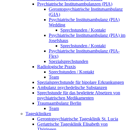
Psychiatrische Institutsambulanzen (PIA)
Gerontopsychiatrische Institutsambulanz
(GIA)
Psychiatrische Institutsambulanz (PIA)
Wedding
Sprechstunden / Kontakt
Psychiatrische Institutsambulanz (PIA) im
Josefshaus
Sprechstunden / Kontakt
Psychiatrische Institutsambulanz (PIA-
Flex)
Spezialsprechstunden
Radiologische Praxis
Sprechstunden / Kontakt
Team
Spezialsprechstunde für bipolare Erkrankungen
Ambulanz psychedelische Substanzen
Sprechstunde für das begleitete Absetzen von
psychiatrischen Medikamenten
Traumaambulanz Berlin
Team
Tageskliniken
Gerontopsychiatrische Tagesklinik St. Lucia
Geriatrische Tagesklinik Elisabeth von
Thüringen