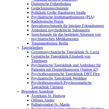
Diabetische Fußambulanz
Gedächtnissprechstunde
Poliklinik Große Hamburger Straße
Psychiatrische Institutsambulanzen (PIA)
Radiologische Praxis
Spezialsprechstunde für bipolare Erkrankungen
Ambulanz psychedelische Substanzen
Sprechstunde für das begleitete Absetzen von
psychiatrischen Medikamenten
Traumaambulanz Berlin
Tageskliniken
Gerontopsychiatrische Tagesklinik St. Lucia
Geriatrische Tagesklinik Elisabeth von
Thüringen
Psychiatrische Tagesklinik und Ambulanz für
Patienten mit Doppeldiagnosen (Station 42)
Psychotherapeutische Tagesklinik DBT-Flex
Psychiatrische Tagesklinik Wedding
Psychotherapeutisch-Psychosomatische
Tagesklinik Clemens
Besondere Angebote
Ärztehaus St. Hedwig
Offenes Atelier
Palliativstation St. Martin
Psychiatrische Insitutsambulanz (PIA) Wedding