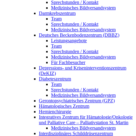
Sprechstunden / Kontakt
Medizinisches Bildversandsystem
Darmkrebszentrum
Team
Sprechstunden / Kontakt
Medizinisches Bildversandsystem
Deutsches Beckenbodenzentrum (DBBZ)
Leistungsangebote
Team
Sprechstunden / Kontakt
Medizinisches Bildversandsystem
Für Fachbesucher
Depressions- und Kriseninterventionszentrum
(DeKIZ)
Diabeteszentrum
Team
Sprechstunden / Kontakt
Medizinisches Bildversandsystem
Gerontopsychiatrisches Zentrum (GPZ)
Hämatologisches Zentrum
Hernienchirurgie
Integratives Zentrum für Hämatologie/Onkologie
und Palliative Care – Palliativstation St. Martin
Medizinisches Bildversandsystem
Interdisziplinäres Schilddrüsenzentrum