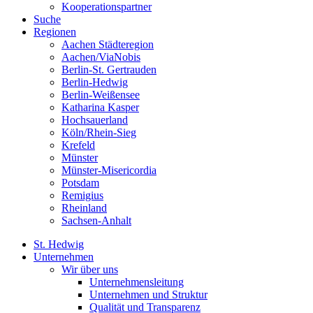
Kooperationspartner
Suche
Regionen
Aachen Städteregion
Aachen/ViaNobis
Berlin-St. Gertrauden
Berlin-Hedwig
Berlin-Weißensee
Katharina Kasper
Hochsauerland
Köln/Rhein-Sieg
Krefeld
Münster
Münster-Misericordia
Potsdam
Remigius
Rheinland
Sachsen-Anhalt
St. Hedwig
Unternehmen
Wir über uns
Unternehmensleitung
Unternehmen und Struktur
Qualität und Transparenz