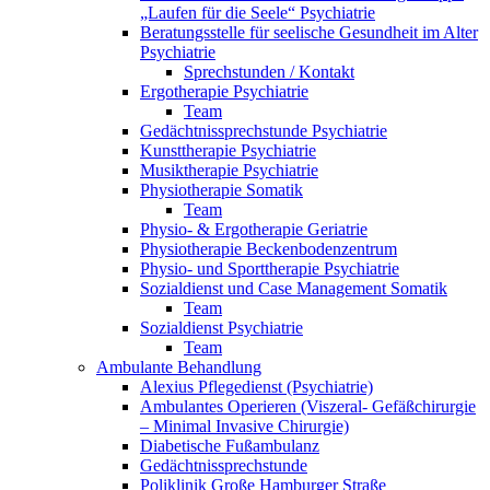
„Laufen für die Seele“ Psychiatrie
Beratungsstelle für seelische Gesundheit im Alter
Psychiatrie
Sprechstunden / Kontakt
Ergotherapie Psychiatrie
Team
Gedächtnissprechstunde Psychiatrie
Kunsttherapie Psychiatrie
Musiktherapie Psychiatrie
Physiotherapie Somatik
Team
Physio- & Ergotherapie Geriatrie
Physiotherapie Beckenbodenzentrum
Physio- und Sporttherapie Psychiatrie
Sozialdienst und Case Management Somatik
Team
Sozialdienst Psychiatrie
Team
Ambulante Behandlung
Alexius Pflegedienst (Psychiatrie)
Ambulantes Operieren (Viszeral- Gefäßchirurgie
– Minimal Invasive Chirurgie)
Diabetische Fußambulanz
Gedächtnissprechstunde
Poliklinik Große Hamburger Straße