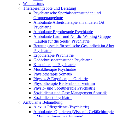
Wahlleistung
Therapieangebote und Beratung
Psychiatrische Spezialsprechstunden und
Gruppenangebote
Ambulante Arbeitstherapie am anderen Ort
Psychiatrie
Ambulante Ergotherapie Psychiatrie
Ambulante Lauf- und Nordic-Walking-Gruppe
„Laufen für die Seele“ Psychiatrie
Beratungsstelle für seelische Gesundheit im Alter
Psychiatrie
Ergotherapie Psychiatrie
Gedächtnissprechstunde Psychiatrie
Kunsttherapie Psychiatrie
Musiktherapie Psychiatrie
Physiotherapie Somatik
Physio- & Ergotherapie Geriatrie
Physiotherapie Beckenbodenzentrum
Physio- und Sporttherapie Psychiatrie
Sozialdienst und Case Management Somatik
Sozialdienst Psychiatrie
Ambulante Behandlung
Alexius Pflegedienst (Psychiatrie)
Ambulantes Operieren (Viszeral- Gefäßchirurgie
– Minimal Invasive Chirurgie)