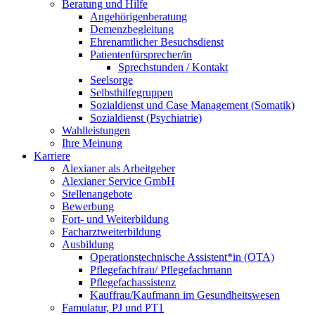
Beratung und Hilfe
Angehörigenberatung
Demenzbegleitung
Ehrenamtlicher Besuchsdienst
Patientenfürsprecher/in
Sprechstunden / Kontakt
Seelsorge
Selbsthilfegruppen
Sozialdienst und Case Management (Somatik)
Sozialdienst (Psychiatrie)
Wahlleistungen
Ihre Meinung
Karriere
Alexianer als Arbeitgeber
Alexianer Service GmbH
Stellenangebote
Bewerbung
Fort- und Weiterbildung
Facharztweiterbildung
Ausbildung
Operationstechnische Assistent*in (OTA)
Pflegefachfrau/ Pflegefachmann
Pflegefachassistenz
Kauffrau/Kaufmann im Gesundheitswesen
Famulatur, PJ und PT1