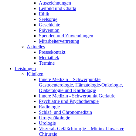
Auszeichnungen
Leitbild und Charta
Ethik
Seelsorge
Geschichte
Prävention
Spenden und Zuwendungen
Mitarbeitervertretung
Aktuelles
Pressekontakt
Mediathek
Termine
Leistungen
Kliniken
Innere Medizin – Schwerpunkte
Gastroenterologie, Hämatologie-Onkologie,
Diabetologie und Kardiologie
Innere Medizin - Schwerpunkt Geriatrie
Psychiatrie und Psychotherapie
Radiologie
Schlaf- und Chronomedizin
Urogynäkologie
Urologie
Viszeral- Gefäßchirurgie – Minimal Invasive
Chirurgie