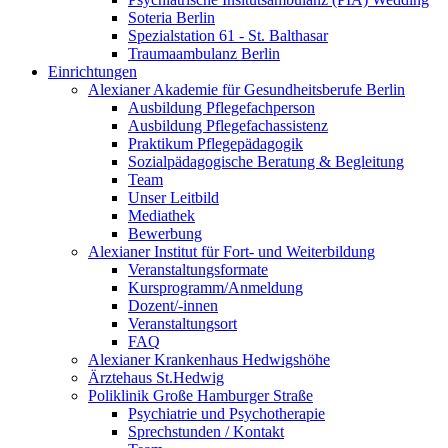
Soteria Berlin
Spezialstation 61 - St. Balthasar
Traumaambulanz Berlin
Einrichtungen
Alexianer Akademie für Gesundheitsberufe Berlin
Ausbildung Pflegefachperson
Ausbildung Pflegefachassistenz
Praktikum Pflegepädagogik
Sozialpädagogische Beratung & Begleitung
Team
Unser Leitbild
Mediathek
Bewerbung
Alexianer Institut für Fort- und Weiterbildung
Veranstaltungsformate
Kursprogramm/Anmeldung
Dozent/-innen
Veranstaltungsort
FAQ
Alexianer Krankenhaus Hedwigshöhe
Ärztehaus St.Hedwig
Poliklinik Große Hamburger Straße
Psychiatrie und Psychotherapie
Sprechstunden / Kontakt