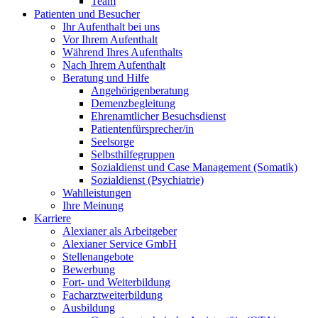
Team
Patienten und Besucher
Ihr Aufenthalt bei uns
Vor Ihrem Aufenthalt
Während Ihres Aufenthalts
Nach Ihrem Aufenthalt
Beratung und Hilfe
Angehörigenberatung
Demenzbegleitung
Ehrenamtlicher Besuchsdienst
Patientenfürsprecher/in
Seelsorge
Selbsthilfegruppen
Sozialdienst und Case Management (Somatik)
Sozialdienst (Psychiatrie)
Wahlleistungen
Ihre Meinung
Karriere
Alexianer als Arbeitgeber
Alexianer Service GmbH
Stellenangebote
Bewerbung
Fort- und Weiterbildung
Facharztweiterbildung
Ausbildung