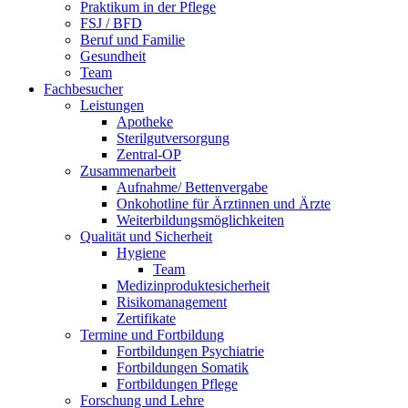
Praktikum in der Pflege
FSJ / BFD
Beruf und Familie
Gesundheit
Team
Fachbesucher
Leistungen
Apotheke
Sterilgutversorgung
Zentral-OP
Zusammenarbeit
Aufnahme/ Bettenvergabe
Onkohotline für Ärztinnen und Ärzte
Weiterbildungsmöglichkeiten
Qualität und Sicherheit
Hygiene
Team
Medizinproduktesicherheit
Risikomanagement
Zertifikate
Termine und Fortbildung
Fortbildungen Psychiatrie
Fortbildungen Somatik
Fortbildungen Pflege
Forschung und Lehre