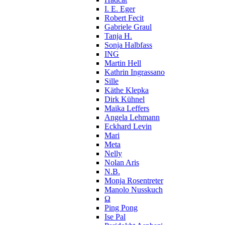
I. E. Eger
Robert Fecit
Gabriele Graul
Tanja H.
Sonja Halbfass
ING
Martin Hell
Kathrin Ingrassano
Sille
Käthe Klepka
Dirk Kühnel
Maika Leffers
Angela Lehmann
Eckhard Levin
Mari
Meta
Nelly
Nolan Aris
N.B.
Monja Rosentreter
Manolo Nusskuch
Ω
Ping Pong
Ise Pal