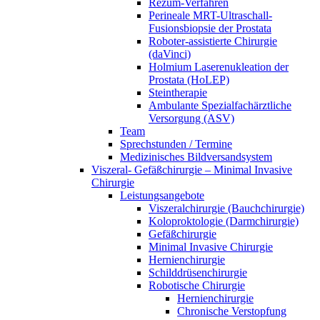
Rezum-Verfahren
Perineale MRT-Ultraschall-
Fusionsbiopsie der Prostata
Roboter-assistierte Chirurgie
(daVinci)
Holmium Laserenukleation der
Prostata (HoLEP)
Steintherapie
Ambulante Spezialfachärztliche
Versorgung (ASV)
Team
Sprechstunden / Termine
Medizinisches Bildversandsystem
Viszeral- Gefäßchirurgie – Minimal Invasive
Chirurgie
Leistungsangebote
Viszeralchirurgie (Bauchchirurgie)
Koloproktologie (Darmchirurgie)
Gefäßchirurgie
Minimal Invasive Chirurgie
Hernienchirurgie
Schilddrüsenchirurgie
Robotische Chirurgie
Hernienchirurgie
Chronische Verstopfung