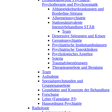
Psychotherapie und Psychosomatik
Abhängigkeitserkrankungen und
Borderline-Störung
Allgemeinpsychiatrie
Stationsäquivalente
Intensivbehandlung STÄB
Team
Depressive Störungen und Krisen
Gerontopsychiatrie
Psychiatrische Institutsambulanzen
Psychiatrische Tageskliniken
Psychologisches Angebot
Soteria
Traumafolgestörungen
Therapieangebote und Beratung
Team
Aufnahme
Spezialsprechstunden und
Gruppenangebote
Grundsätze und Konzepte der Behandlung
Forschung
Lehre (Famulatur, PJ)
Hausordnung Psychiatrie
Radiologie