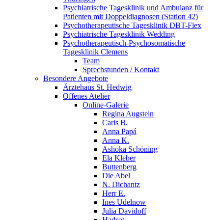
Psychiatrische Tagesklinik und Ambulanz für
Patienten mit Doppeldiagnosen (Station 42)
Psychotherapeutische Tagesklinik DBT-Flex
Psychiatrische Tagesklinik Wedding
Psychotherapeutisch-Psychosomatische
Tagesklinik Clemens
Team
Sprechstunden / Kontakt
Besondere Angebote
Ärztehaus St. Hedwig
Offenes Atelier
Online-Galerie
Regina Augstein
Caris B.
Anna Papá
Anna K.
Ashoka Schöning
Ela Kleber
Buttenberg
Die Abel
N. Dichantz
Herr E.
Ines Udelnow
Julia Davidoff
Hadcat