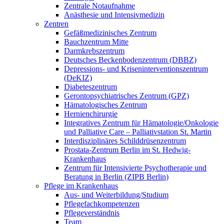
Zentrale Notaufnahme
Anästhesie und Intensivmedizin
Zentren
Gefäßmedizinisches Zentrum
Bauchzentrum Mitte
Darmkrebszentrum
Deutsches Beckenbodenzentrum (DBBZ)
Depressions- und Kriseninterventionszentrum
(DeKIZ)
Diabeteszentrum
Gerontopsychiatrisches Zentrum (GPZ)
Hämatologisches Zentrum
Hernienchirurgie
Integratives Zentrum für Hämatologie/Onkologie
und Palliative Care – Palliativstation St. Martin
Interdisziplinäres Schilddrüsenzentrum
Prostata-Zentrum Berlin im St. Hedwig-
Krankenhaus
Zentrum für Intensivierte Psychotherapie und
Beratung in Berlin (ZIPB Berlin)
Pflege im Krankenhaus
Aus- und Weiterbildung/Studium
Pflegefachkompetenzen
Pflegeverständnis
Team