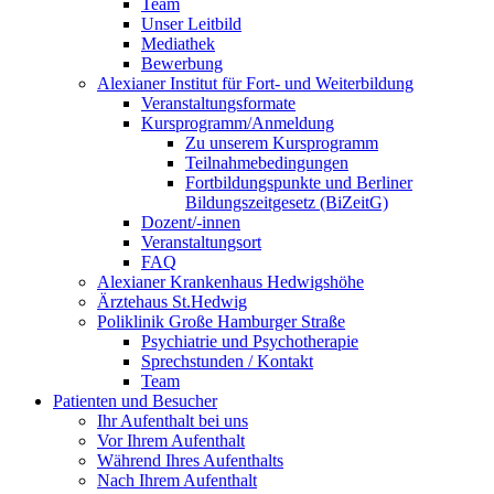
Team
Unser Leitbild
Mediathek
Bewerbung
Alexianer Institut für Fort- und Weiterbildung
Veranstaltungsformate
Kursprogramm/Anmeldung
Zu unserem Kursprogramm
Teilnahmebedingungen
Fortbildungspunkte und Berliner
Bildungszeitgesetz (BiZeitG)
Dozent/-innen
Veranstaltungsort
FAQ
Alexianer Krankenhaus Hedwigshöhe
Ärztehaus St.Hedwig
Poliklinik Große Hamburger Straße
Psychiatrie und Psychotherapie
Sprechstunden / Kontakt
Team
Patienten und Besucher
Ihr Aufenthalt bei uns
Vor Ihrem Aufenthalt
Während Ihres Aufenthalts
Nach Ihrem Aufenthalt