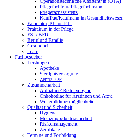
Operationstechnische Assistent*in (OTA)
Pflegefachfrau/ Pflegefachmann
Pflegefachassistenz
Kauffrau/Kaufmann im Gesundheitswesen
Famulatur, PJ und PT1
Praktikum in der Pflege
FSJ / BFD
Beruf und Familie
Gesundheit
Team
Fachbesucher
Leistungen
Apotheke
Sterilgutversorgung
Zentral-OP
Zusammenarbeit
Aufnahme/ Bettenvergabe
Onkohotline für Ärztinnen und Ärzte
Weiterbildungsmöglichkeiten
Qualität und Sicherheit
Hygiene
Medizinproduktesicherheit
Risikomanagement
Zertifikate
Termine und Fortbildung