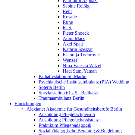
Paridokht Asphazi
Sabine Reißig
Reni
Rosalie
Rune
R. S.
Pieter Snoeck
Adnil Marx
Axel Spatt
Kathrin Szeszat
Klaudija Todorovic
Wenzel
Nina Valeska Witzel
Haci Sami Yaman
Palliativstation St. Martin
Psychiatrische Insitutsambulanz (PIA) Wedding
Soteria Berlin
Spezialstation 61 - St. Balthasar
Traumaambulanz Berlin
Einrichtungen
Alexianer Akademie für Gesundheitsberufe Berlin
Ausbildung Pflegefachperson
Ausbildung Pflegefachassistenz
Praktikum Pflegepädagogik
Sozialpädagogische Beratung & Begleitung