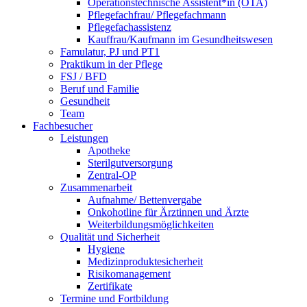
Operationstechnische Assistent*in (OTA)
Pflegefachfrau/ Pflegefachmann
Pflegefachassistenz
Kauffrau/Kaufmann im Gesundheitswesen
Famulatur, PJ und PT1
Praktikum in der Pflege
FSJ / BFD
Beruf und Familie
Gesundheit
Team
Fachbesucher
Leistungen
Apotheke
Sterilgutversorgung
Zentral-OP
Zusammenarbeit
Aufnahme/ Bettenvergabe
Onkohotline für Ärztinnen und Ärzte
Weiterbildungsmöglichkeiten
Qualität und Sicherheit
Hygiene
Medizinproduktesicherheit
Risikomanagement
Zertifikate
Termine und Fortbildung