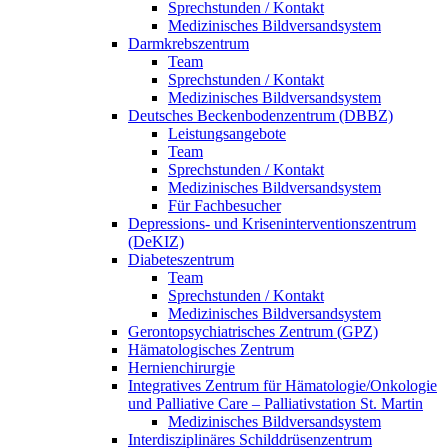
Sprechstunden / Kontakt
Medizinisches Bildversandsystem
Darmkrebszentrum
Team
Sprechstunden / Kontakt
Medizinisches Bildversandsystem
Deutsches Beckenbodenzentrum (DBBZ)
Leistungsangebote
Team
Sprechstunden / Kontakt
Medizinisches Bildversandsystem
Für Fachbesucher
Depressions- und Kriseninterventionszentrum
(DeKIZ)
Diabeteszentrum
Team
Sprechstunden / Kontakt
Medizinisches Bildversandsystem
Gerontopsychiatrisches Zentrum (GPZ)
Hämatologisches Zentrum
Hernienchirurgie
Integratives Zentrum für Hämatologie/Onkologie
und Palliative Care – Palliativstation St. Martin
Medizinisches Bildversandsystem
Interdisziplinäres Schilddrüsenzentrum