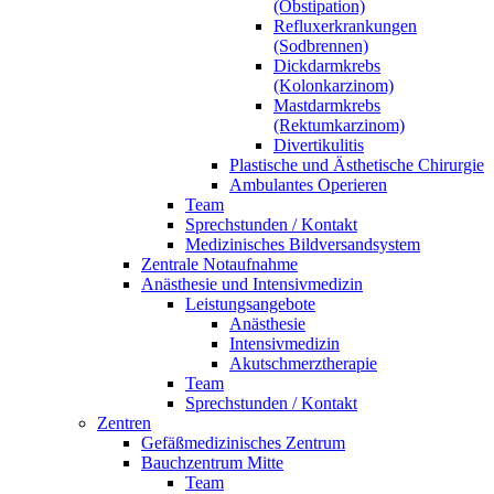
(Obstipation)
Refluxerkrankungen
(Sodbrennen)
Dickdarmkrebs
(Kolonkarzinom)
Mastdarmkrebs
(Rektumkarzinom)
Divertikulitis
Plastische und Ästhetische Chirurgie
Ambulantes Operieren
Team
Sprechstunden / Kontakt
Medizinisches Bildversandsystem
Zentrale Notaufnahme
Anästhesie und Intensivmedizin
Leistungsangebote
Anästhesie
Intensivmedizin
Akutschmerztherapie
Team
Sprechstunden / Kontakt
Zentren
Gefäßmedizinisches Zentrum
Bauchzentrum Mitte
Team