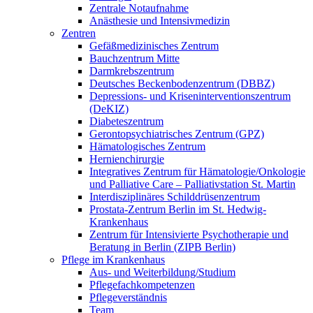
Zentrale Notaufnahme
Anästhesie und Intensivmedizin
Zentren
Gefäßmedizinisches Zentrum
Bauchzentrum Mitte
Darmkrebszentrum
Deutsches Beckenbodenzentrum (DBBZ)
Depressions- und Kriseninterventionszentrum
(DeKIZ)
Diabeteszentrum
Gerontopsychiatrisches Zentrum (GPZ)
Hämatologisches Zentrum
Hernienchirurgie
Integratives Zentrum für Hämatologie/Onkologie
und Palliative Care – Palliativstation St. Martin
Interdisziplinäres Schilddrüsenzentrum
Prostata-Zentrum Berlin im St. Hedwig-
Krankenhaus
Zentrum für Intensivierte Psychotherapie und
Beratung in Berlin (ZIPB Berlin)
Pflege im Krankenhaus
Aus- und Weiterbildung/Studium
Pflegefachkompetenzen
Pflegeverständnis
Team