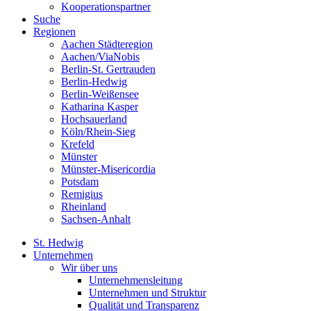
Kooperationspartner
Suche
Regionen
Aachen Städteregion
Aachen/ViaNobis
Berlin-St. Gertrauden
Berlin-Hedwig
Berlin-Weißensee
Katharina Kasper
Hochsauerland
Köln/Rhein-Sieg
Krefeld
Münster
Münster-Misericordia
Potsdam
Remigius
Rheinland
Sachsen-Anhalt
St. Hedwig
Unternehmen
Wir über uns
Unternehmensleitung
Unternehmen und Struktur
Qualität und Transparenz