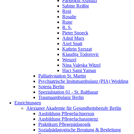
Paridokht Asphazi
Sabine Reißig
Reni
Rosalie
Rune
R. S.
Pieter Snoeck
Adnil Marx
Axel Spatt
Kathrin Szeszat
Klaudija Todorovic
Wenzel
Nina Valeska Witzel
Haci Sami Yaman
Palliativstation St. Martin
Psychiatrische Insitutsambulanz (PIA) Wedding
Soteria Berlin
Spezialstation 61 - St. Balthasar
Traumaambulanz Berlin
Einrichtungen
Alexianer Akademie für Gesundheitsberufe Berlin
Ausbildung Pflegefachperson
Ausbildung Pflegefachassistenz
Praktikum Pflegepädagogik
Sozialpädagogische Beratung & Begleitung