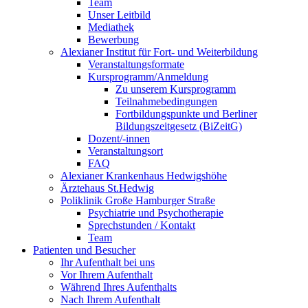
Team
Unser Leitbild
Mediathek
Bewerbung
Alexianer Institut für Fort- und Weiterbildung
Veranstaltungsformate
Kursprogramm/Anmeldung
Zu unserem Kursprogramm
Teilnahmebedingungen
Fortbildungspunkte und Berliner
Bildungszeitgesetz (BiZeitG)
Dozent/-innen
Veranstaltungsort
FAQ
Alexianer Krankenhaus Hedwigshöhe
Ärztehaus St.Hedwig
Poliklinik Große Hamburger Straße
Psychiatrie und Psychotherapie
Sprechstunden / Kontakt
Team
Patienten und Besucher
Ihr Aufenthalt bei uns
Vor Ihrem Aufenthalt
Während Ihres Aufenthalts
Nach Ihrem Aufenthalt