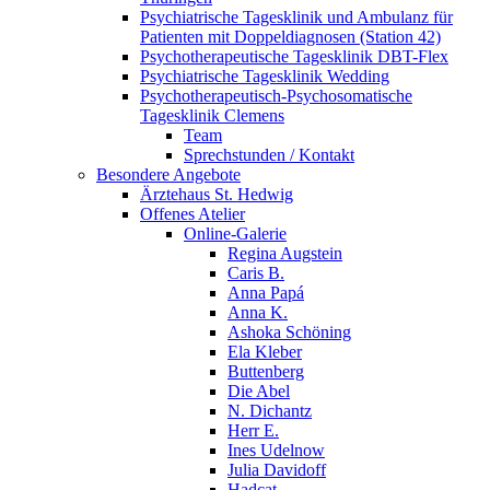
Psychiatrische Tagesklinik und Ambulanz für
Patienten mit Doppeldiagnosen (Station 42)
Psychotherapeutische Tagesklinik DBT-Flex
Psychiatrische Tagesklinik Wedding
Psychotherapeutisch-Psychosomatische
Tagesklinik Clemens
Team
Sprechstunden / Kontakt
Besondere Angebote
Ärztehaus St. Hedwig
Offenes Atelier
Online-Galerie
Regina Augstein
Caris B.
Anna Papá
Anna K.
Ashoka Schöning
Ela Kleber
Buttenberg
Die Abel
N. Dichantz
Herr E.
Ines Udelnow
Julia Davidoff
Hadcat