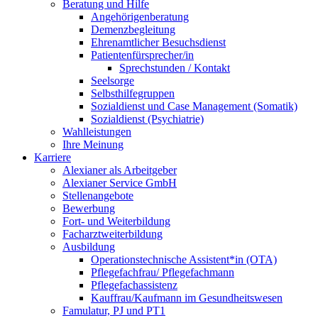
Beratung und Hilfe
Angehörigenberatung
Demenzbegleitung
Ehrenamtlicher Besuchsdienst
Patientenfürsprecher/in
Sprechstunden / Kontakt
Seelsorge
Selbsthilfegruppen
Sozialdienst und Case Management (Somatik)
Sozialdienst (Psychiatrie)
Wahlleistungen
Ihre Meinung
Karriere
Alexianer als Arbeitgeber
Alexianer Service GmbH
Stellenangebote
Bewerbung
Fort- und Weiterbildung
Facharztweiterbildung
Ausbildung
Operationstechnische Assistent*in (OTA)
Pflegefachfrau/ Pflegefachmann
Pflegefachassistenz
Kauffrau/Kaufmann im Gesundheitswesen
Famulatur, PJ und PT1