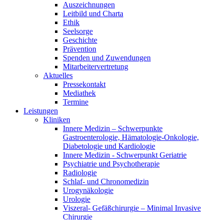
Auszeichnungen
Leitbild und Charta
Ethik
Seelsorge
Geschichte
Prävention
Spenden und Zuwendungen
Mitarbeitervertretung
Aktuelles
Pressekontakt
Mediathek
Termine
Leistungen
Kliniken
Innere Medizin – Schwerpunkte
Gastroenterologie, Hämatologie-Onkologie,
Diabetologie und Kardiologie
Innere Medizin - Schwerpunkt Geriatrie
Psychiatrie und Psychotherapie
Radiologie
Schlaf- und Chronomedizin
Urogynäkologie
Urologie
Viszeral- Gefäßchirurgie – Minimal Invasive
Chirurgie