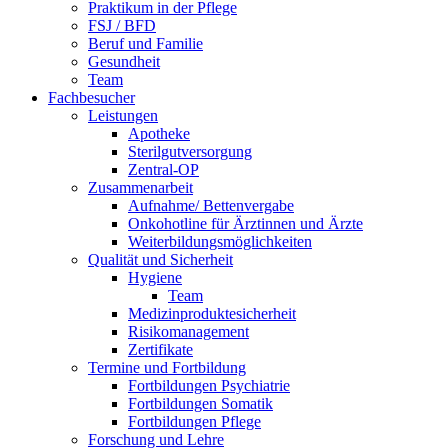
Praktikum in der Pflege
FSJ / BFD
Beruf und Familie
Gesundheit
Team
Fachbesucher
Leistungen
Apotheke
Sterilgutversorgung
Zentral-OP
Zusammenarbeit
Aufnahme/ Bettenvergabe
Onkohotline für Ärztinnen und Ärzte
Weiterbildungsmöglichkeiten
Qualität und Sicherheit
Hygiene
Team
Medizinproduktesicherheit
Risikomanagement
Zertifikate
Termine und Fortbildung
Fortbildungen Psychiatrie
Fortbildungen Somatik
Fortbildungen Pflege
Forschung und Lehre