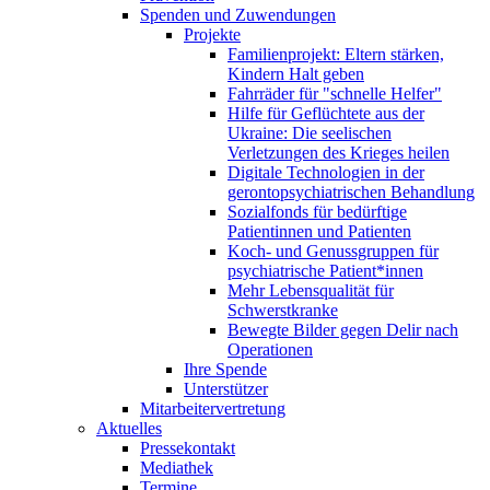
Spenden und Zuwendungen
Projekte
Familienprojekt: Eltern stärken,
Kindern Halt geben
Fahrräder für "schnelle Helfer"
Hilfe für Geflüchtete aus der
Ukraine: Die seelischen
Verletzungen des Krieges heilen
Digitale Technologien in der
gerontopsychiatrischen Behandlung
Sozialfonds für bedürftige
Patientinnen und Patienten
Koch- und Genussgruppen für
psychiatrische Patient*innen
Mehr Lebensqualität für
Schwerstkranke
Bewegte Bilder gegen Delir nach
Operationen
Ihre Spende
Unterstützer
Mitarbeitervertretung
Aktuelles
Pressekontakt
Mediathek
Termine