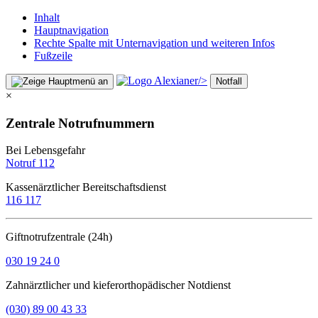
Inhalt
Hauptnavigation
Rechte Spalte mit Unternavigation und weiteren Infos
Fußzeile
/>
Notfall
×
Zentrale Notrufnummern
Bei Lebensgefahr
Notruf 112
Kassenärztlicher Bereitschaftsdienst
116 117
Giftnotrufzentrale (24h)
030 19 24 0
Zahnärztlicher und kieferorthopädischer Notdienst
(030) 89 00 43 33