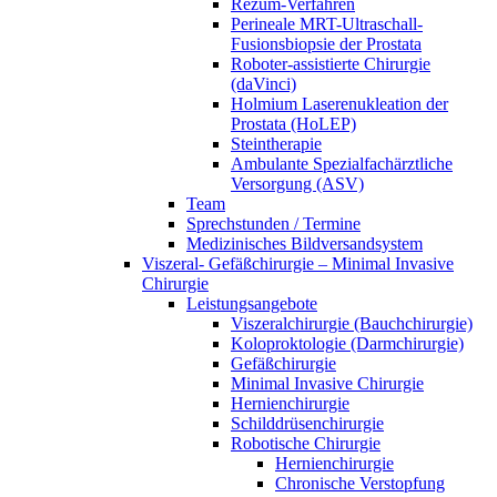
Rezum-Verfahren
Perineale MRT-Ultraschall-
Fusionsbiopsie der Prostata
Roboter-assistierte Chirurgie
(daVinci)
Holmium Laserenukleation der
Prostata (HoLEP)
Steintherapie
Ambulante Spezialfachärztliche
Versorgung (ASV)
Team
Sprechstunden / Termine
Medizinisches Bildversandsystem
Viszeral- Gefäßchirurgie – Minimal Invasive
Chirurgie
Leistungsangebote
Viszeralchirurgie (Bauchchirurgie)
Koloproktologie (Darmchirurgie)
Gefäßchirurgie
Minimal Invasive Chirurgie
Hernienchirurgie
Schilddrüsenchirurgie
Robotische Chirurgie
Hernienchirurgie
Chronische Verstopfung