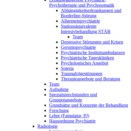
Psychotherapie und Psychosomatik
Abhängigkeitserkrankungen und
Borderline-Störung
Allgemeinpsychiatrie
Stationsäquivalente
Intensivbehandlung STÄB
Team
Depressive Störungen und Krisen
Gerontopsychiatrie
Psychiatrische Institutsambulanzen
Psychiatrische Tageskliniken
Psychologisches Angebot
Soteria
Traumafolgestörungen
Therapieangebote und Beratung
Team
Aufnahme
Spezialsprechstunden und
Gruppenangebote
Grundsätze und Konzepte der Behandlung
Forschung
Lehre (Famulatur, PJ)
Hausordnung Psychiatrie
Radiologie