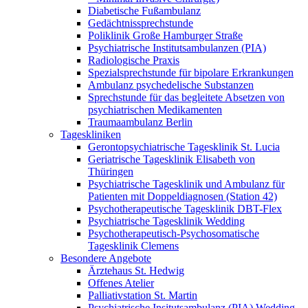
Diabetische Fußambulanz
Gedächtnissprechstunde
Poliklinik Große Hamburger Straße
Psychiatrische Institutsambulanzen (PIA)
Radiologische Praxis
Spezialsprechstunde für bipolare Erkrankungen
Ambulanz psychedelische Substanzen
Sprechstunde für das begleitete Absetzen von
psychiatrischen Medikamenten
Traumaambulanz Berlin
Tageskliniken
Gerontopsychiatrische Tagesklinik St. Lucia
Geriatrische Tagesklinik Elisabeth von
Thüringen
Psychiatrische Tagesklinik und Ambulanz für
Patienten mit Doppeldiagnosen (Station 42)
Psychotherapeutische Tagesklinik DBT-Flex
Psychiatrische Tagesklinik Wedding
Psychotherapeutisch-Psychosomatische
Tagesklinik Clemens
Besondere Angebote
Ärztehaus St. Hedwig
Offenes Atelier
Palliativstation St. Martin
Psychiatrische Insitutsambulanz (PIA) Wedding