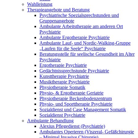
Wahlleistung
Therapieangebote und Beratung
Psychiatrische Spezialsprechstunden und
Gruppenangebote
Ambulante Arbeitstherapie am anderen Ort
Psychiatrie
Ambulante Ergotherapie Psychiatrie
Ambulante Lauf- und Nordic-Walking-Gruppe
„Laufen für die Seele“ Psychiatrie
Beratungsstelle für seelische Gesundheit im Alter
Psychiatrie
Ergotherapie Psychiatrie
Gedächtnissprechstunde Psychiatrie
Kunsttherapie Psychiatrie
Musiktherapie Psychiatrie
Physiotherapie Somatik
Physio- & Ergotherapie Geriatrie
Physiotherapie Beckenbodenzentrum
Physio- und Sporttherapie Psychiatrie
Sozialdienst und Case Management Somatik
Sozialdienst Psychiatrie
Ambulante Behandlung
Alexius Pflegedienst (Psychiatrie)
Ambulantes Operieren (Viszeral- Gefäßchirurgie
– Minimal Invasive Chirurgie)