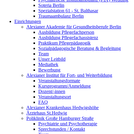
Soteria Berlin
Spezialstation 61 - St. Balthasar
Traumaambulanz Berlin
Einrichtungen
Alexianer Akademie für Gesundheitsberufe Berlin
Ausbildung Pflegefachperson
Ausbildung Pflegefachassistenz
Praktikum Pflegepädagogik
Sozialpädagogische Beratung & Begleitung
Team
Unser Leitbild
Mediathek
Bewerbung
Alexianer Institut für Fort- und Weiterbildung
Veranstaltungsformate
Kursprogramm/Anmeldung
Dozent/-innen
Veranstaltungsort
FAQ
Alexianer Krankenhaus Hedwigshöhe
Ärztehaus St.Hedwig
Poliklinik Große Hamburger Straße
Psychiatrie und Psychotherapie
Sprechstunden / Kontakt