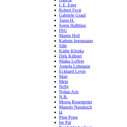
I. E. Eger
Robert Fecit
Gabriele Graul
Tanja H.
Sonja Halbfass
ING
Martin Hell
Kathrin Ingrassano
Sille
Käthe Klepka
Dirk Kühnel
Maika Leffers
Angela Lehmann
Eckhard Levin
Mari
Meta
Nelly
Nolan Aris
N.B.
Monja Rosentreter
Manolo Nusskuch
Ω
Ping Pong
Ise Pal