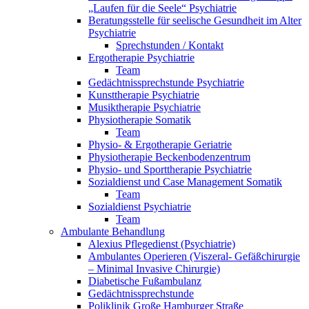
„Laufen für die Seele“ Psychiatrie
Beratungsstelle für seelische Gesundheit im Alter
Psychiatrie
Sprechstunden / Kontakt
Ergotherapie Psychiatrie
Team
Gedächtnissprechstunde Psychiatrie
Kunsttherapie Psychiatrie
Musiktherapie Psychiatrie
Physiotherapie Somatik
Team
Physio- & Ergotherapie Geriatrie
Physiotherapie Beckenbodenzentrum
Physio- und Sporttherapie Psychiatrie
Sozialdienst und Case Management Somatik
Team
Sozialdienst Psychiatrie
Team
Ambulante Behandlung
Alexius Pflegedienst (Psychiatrie)
Ambulantes Operieren (Viszeral- Gefäßchirurgie
– Minimal Invasive Chirurgie)
Diabetische Fußambulanz
Gedächtnissprechstunde
Poliklinik Große Hamburger Straße