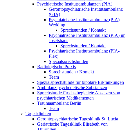
Psychiatrische Institutsambulanzen (PIA)
Gerontopsychiatrische Institutsambulanz
(GIA)
Psychiatrische Institutsambulanz (PIA)
Wedding
Sprechstunden / Kontakt
Psychiatrische Institutsambulanz (PIA) im
Josefshaus
Sprechstunden / Kontakt
Psychiatrische Institutsambulanz (PIA-
Flex)
Spezialsprechstunden
Radiologische Praxis
Sprechstunden / Kontakt
Team
Spezialsprechstunde für bipolare Erkrankungen
Ambulanz psychedelische Substanzen
Sprechstunde für das begleitete Absetzen von
psychiatrischen Medikamenten
Traumaambulanz Berlin
Team
Tageskliniken
Gerontopsychiatrische Tagesklinik St. Lucia
Geriatrische Tagesklinik Elisabeth von
Thüringen