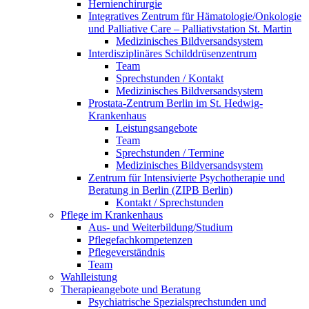
Hernienchirurgie
Integratives Zentrum für Hämatologie/Onkologie
und Palliative Care – Palliativstation St. Martin
Medizinisches Bildversandsystem
Interdisziplinäres Schilddrüsenzentrum
Team
Sprechstunden / Kontakt
Medizinisches Bildversandsystem
Prostata-Zentrum Berlin im St. Hedwig-
Krankenhaus
Leistungsangebote
Team
Sprechstunden / Termine
Medizinisches Bildversandsystem
Zentrum für Intensivierte Psychotherapie und
Beratung in Berlin (ZIPB Berlin)
Kontakt / Sprechstunden
Pflege im Krankenhaus
Aus- und Weiterbildung/Studium
Pflegefachkompetenzen
Pflegeverständnis
Team
Wahlleistung
Therapieangebote und Beratung
Psychiatrische Spezialsprechstunden und