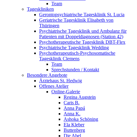
Team
Tageskliniken
Gerontopsychiatrische Tagesklinik St. Lucia
Geriatrische Tagesklinik Elisabeth von
Thüringen
Psychiatrische Tagesklinik und Ambulanz für
Patienten mit Doppeldiagnosen (Station 42)
Psychotherapeutische Tagesklinik DBT-Flex
Psychiatrische Tagesklinik Wedding
Psychotherapeutisch-Psychosomatische
Tagesklinik Clemens
Team
Sprechstunden / Kontakt
Besondere Angebote
Ärztehaus St. Hedwig
Offenes Atelier
Online-Galerie
Regina Augstein
Caris B.
Anna Papá
Anna K.
Ashoka Schöning
Ela Kleber
Buttenberg
Die Abel