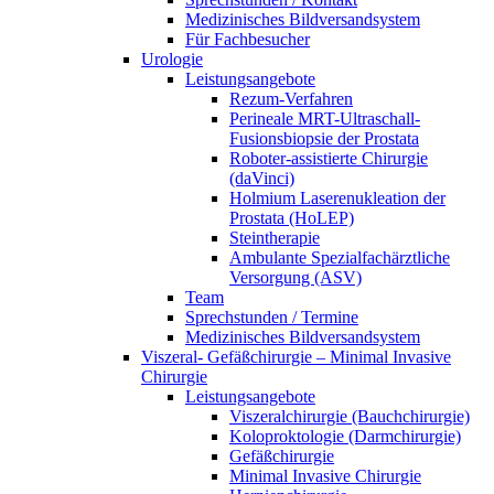
Medizinisches Bildversandsystem
Für Fachbesucher
Urologie
Leistungsangebote
Rezum-Verfahren
Perineale MRT-Ultraschall-
Fusionsbiopsie der Prostata
Roboter-assistierte Chirurgie
(daVinci)
Holmium Laserenukleation der
Prostata (HoLEP)
Steintherapie
Ambulante Spezialfachärztliche
Versorgung (ASV)
Team
Sprechstunden / Termine
Medizinisches Bildversandsystem
Viszeral- Gefäßchirurgie – Minimal Invasive
Chirurgie
Leistungsangebote
Viszeralchirurgie (Bauchchirurgie)
Koloproktologie (Darmchirurgie)
Gefäßchirurgie
Minimal Invasive Chirurgie