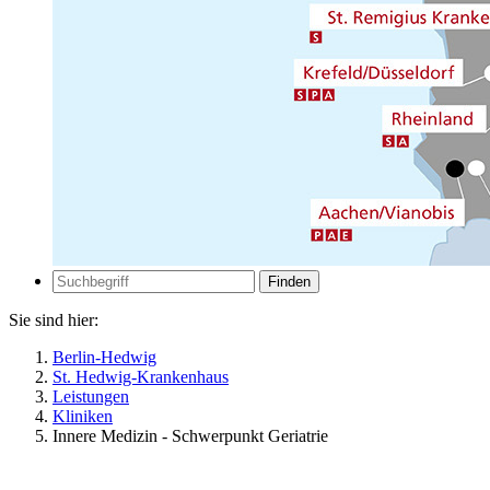
Zur
Suche
Suche
Sie sind hier:
Berlin-Hedwig
St. Hedwig-Krankenhaus
Leistungen
Kliniken
Innere Medizin - Schwerpunkt Geriatrie