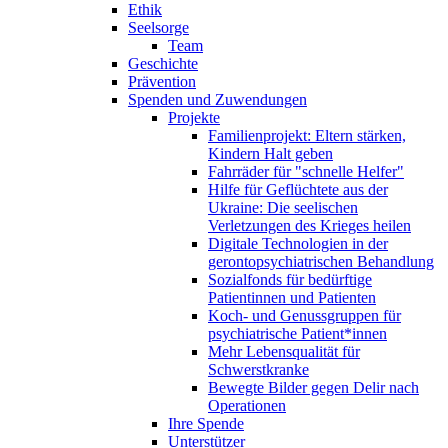
Ethik
Seelsorge
Team
Geschichte
Prävention
Spenden und Zuwendungen
Projekte
Familienprojekt: Eltern stärken,
Kindern Halt geben
Fahrräder für "schnelle Helfer"
Hilfe für Geflüchtete aus der
Ukraine: Die seelischen
Verletzungen des Krieges heilen
Digitale Technologien in der
gerontopsychiatrischen Behandlung
Sozialfonds für bedürftige
Patientinnen und Patienten
Koch- und Genussgruppen für
psychiatrische Patient*innen
Mehr Lebensqualität für
Schwerstkranke
Bewegte Bilder gegen Delir nach
Operationen
Ihre Spende
Unterstützer