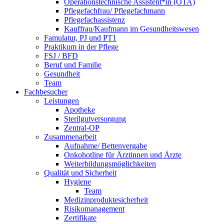
Operationstechnische Assistent*in (OTA)
Pflegefachfrau/ Pflegefachmann
Pflegefachassistenz
Kauffrau/Kaufmann im Gesundheitswesen
Famulatur, PJ und PT1
Praktikum in der Pflege
FSJ / BFD
Beruf und Familie
Gesundheit
Team
Fachbesucher
Leistungen
Apotheke
Sterilgutversorgung
Zentral-OP
Zusammenarbeit
Aufnahme/ Bettenvergabe
Onkohotline für Ärztinnen und Ärzte
Weiterbildungsmöglichkeiten
Qualität und Sicherheit
Hygiene
Team
Medizinproduktesicherheit
Risikomanagement
Zertifikate