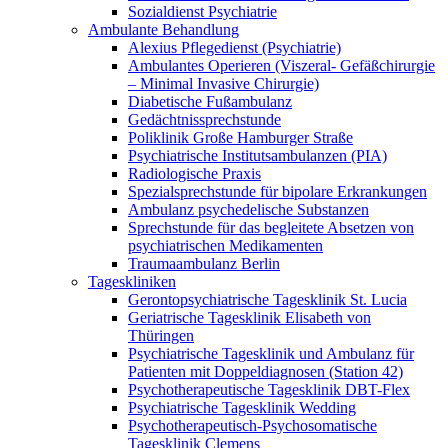
Sozialdienst Psychiatrie
Ambulante Behandlung
Alexius Pflegedienst (Psychiatrie)
Ambulantes Operieren (Viszeral- Gefäßchirurgie
– Minimal Invasive Chirurgie)
Diabetische Fußambulanz
Gedächtnissprechstunde
Poliklinik Große Hamburger Straße
Psychiatrische Institutsambulanzen (PIA)
Radiologische Praxis
Spezialsprechstunde für bipolare Erkrankungen
Ambulanz psychedelische Substanzen
Sprechstunde für das begleitete Absetzen von
psychiatrischen Medikamenten
Traumaambulanz Berlin
Tageskliniken
Gerontopsychiatrische Tagesklinik St. Lucia
Geriatrische Tagesklinik Elisabeth von
Thüringen
Psychiatrische Tagesklinik und Ambulanz für
Patienten mit Doppeldiagnosen (Station 42)
Psychotherapeutische Tagesklinik DBT-Flex
Psychiatrische Tagesklinik Wedding
Psychotherapeutisch-Psychosomatische
Tagesklinik Clemens