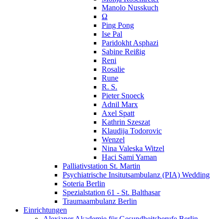
Manolo Nusskuch
Ω
Ping Pong
Ise Pal
Paridokht Asphazi
Sabine Reißig
Reni
Rosalie
Rune
R. S.
Pieter Snoeck
Adnil Marx
Axel Spatt
Kathrin Szeszat
Klaudija Todorovic
Wenzel
Nina Valeska Witzel
Haci Sami Yaman
Palliativstation St. Martin
Psychiatrische Insitutsambulanz (PIA) Wedding
Soteria Berlin
Spezialstation 61 - St. Balthasar
Traumaambulanz Berlin
Einrichtungen
Alexianer Akademie für Gesundheitsberufe Berlin