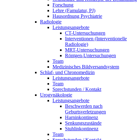
Forschung
Lehre (Famulatur, PJ)
Hausordnung Psychiatrie
Radiologie
Leistungsangebote
CT-Untersuchungen
Interventionen (Interventionelle
Radiologie)
MRT-Untersuchungen
Röntgen-Untersuchungen
Team
Medizinisches Bildversandsystem
Schlaf- und Chronomedizin
Leistungsangebote
Team
Sprechstunden / Kontakt
Urogynäkologie
Leistungsangebote
Beschwerden nach
Geburtsverletzungen
Harninkontinenz
Senkungszustände
Stuhlinkontinenz
Team
Sprechstunden / Kontakt