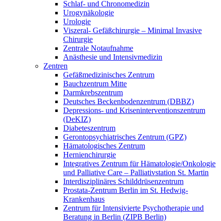
Schlaf- und Chronomedizin
Urogynäkologie
Urologie
Viszeral- Gefäßchirurgie – Minimal Invasive
Chirurgie
Zentrale Notaufnahme
Anästhesie und Intensivmedizin
Zentren
Gefäßmedizinisches Zentrum
Bauchzentrum Mitte
Darmkrebszentrum
Deutsches Beckenbodenzentrum (DBBZ)
Depressions- und Kriseninterventionszentrum
(DeKIZ)
Diabeteszentrum
Gerontopsychiatrisches Zentrum (GPZ)
Hämatologisches Zentrum
Hernienchirurgie
Integratives Zentrum für Hämatologie/Onkologie
und Palliative Care – Palliativstation St. Martin
Interdisziplinäres Schilddrüsenzentrum
Prostata-Zentrum Berlin im St. Hedwig-
Krankenhaus
Zentrum für Intensivierte Psychotherapie und
Beratung in Berlin (ZIPB Berlin)