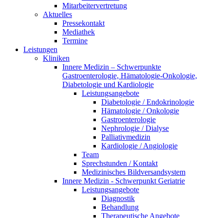
Mitarbeitervertretung
Aktuelles
Pressekontakt
Mediathek
Termine
Leistungen
Kliniken
Innere Medizin – Schwerpunkte
Gastroenterologie, Hämatologie-Onkologie,
Diabetologie und Kardiologie
Leistungsangebote
Diabetologie / Endokrinologie
Hämatologie / Onkologie
Gastroenterologie
Nephrologie / Dialyse
Palliativmedizin
Kardiologie / Angiologie
Team
Sprechstunden / Kontakt
Medizinisches Bildversandsystem
Innere Medizin - Schwerpunkt Geriatrie
Leistungsangebote
Diagnostik
Behandlung
Therapeutische Angebote