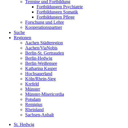
Termine und Fortbildung
Fortbildungen Psychiatrie
Fortbildungen Somatik
Fortbildungen Pflege
Forschung und Lehre
Kooperationspartner
Suche
Regionen
Aachen Städteregion
Aachen/ViaNobis
Berlin-St. Gertrauden
Berlin-Hedwig
Berlin-Weißensee
Katharina Kasper
Hochsauerland
Köln/Rhein-Sieg
Krefeld
Münster
Münster-Misericordia
Potsdam
Remigius
Rheinland
Sachsen-Anhalt
St. Hedwig