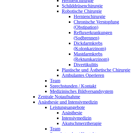
Hernienchirurgie
Schilddrüsenchirurgie
Robotische Chirurgie
Hernienchirurgie
Chronische Verstopfung
(Obstipation)
Refluxerkrankungen
(Sodbrennen)
Dickdarmkrebs
(Kolonkarzinom)
Mastdarmkrebs
(Rektumkarzinom)
Divertikulitis
Plastische und Ästhetische Chirurgie
Ambulantes Operieren
Team
Sprechstunden / Kontakt
Medizinisches Bildversandsystem
Zentrale Notaufnahme
Anästhesie und Intensivmedizin
Leistungsangebote
Anästhesie
Intensivmedizin
Akutschmerztherapie
Team