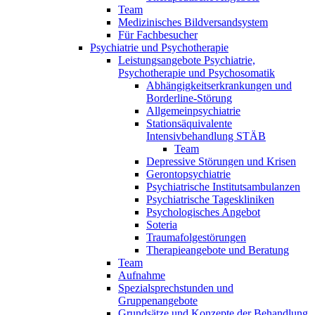
Team
Medizinisches Bildversandsystem
Für Fachbesucher
Psychiatrie und Psychotherapie
Leistungsangebote Psychiatrie,
Psychotherapie und Psychosomatik
Abhängigkeitserkrankungen und
Borderline-Störung
Allgemeinpsychiatrie
Stationsäquivalente
Intensivbehandlung STÄB
Team
Depressive Störungen und Krisen
Gerontopsychiatrie
Psychiatrische Institutsambulanzen
Psychiatrische Tageskliniken
Psychologisches Angebot
Soteria
Traumafolgestörungen
Therapieangebote und Beratung
Team
Aufnahme
Spezialsprechstunden und
Gruppenangebote
Grundsätze und Konzepte der Behandlung