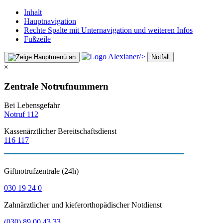
Inhalt
Hauptnavigation
Rechte Spalte mit Unternavigation und weiteren Infos
Fußzeile
/>
Notfall
×
Zentrale Notrufnummern
Bei Lebensgefahr
Notruf 112
Kassenärztlicher Bereitschaftsdienst
116 117
Giftnotrufzentrale (24h)
030 19 24 0
Zahnärztlicher und kieferorthopädischer Notdienst
(030) 89 00 43 33