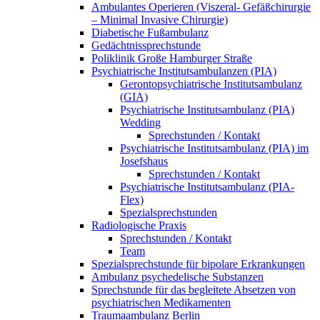
Ambulantes Operieren (Viszeral- Gefäßchirurgie
– Minimal Invasive Chirurgie)
Diabetische Fußambulanz
Gedächtnissprechstunde
Poliklinik Große Hamburger Straße
Psychiatrische Institutsambulanzen (PIA)
Gerontopsychiatrische Institutsambulanz
(GIA)
Psychiatrische Institutsambulanz (PIA)
Wedding
Sprechstunden / Kontakt
Psychiatrische Institutsambulanz (PIA) im
Josefshaus
Sprechstunden / Kontakt
Psychiatrische Institutsambulanz (PIA-
Flex)
Spezialsprechstunden
Radiologische Praxis
Sprechstunden / Kontakt
Team
Spezialsprechstunde für bipolare Erkrankungen
Ambulanz psychedelische Substanzen
Sprechstunde für das begleitete Absetzen von
psychiatrischen Medikamenten
Traumaambulanz Berlin