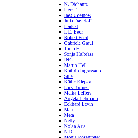
N. Dichantz
Herr E.
Ines Udelnow
Julia Davidoff
Hadcat
I. E. Eger
Robert Fecit
Gabriele Graul
Tanja H.
Sonja Halbfass
ING
Martin Hell
Kathrin Ingrassano
Sille
Käthe Klepka
Dirk Kühnel
Maika Leffers
Angela Lehmann
Eckhard Levin
Mari
Meta
Nelly
Nolan Aris
N.B.
Monja Rosentreter