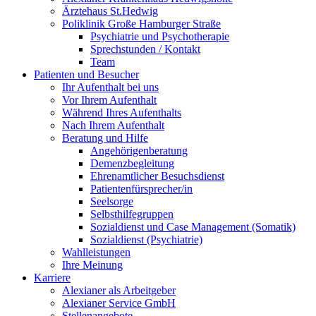
Ärztehaus St.Hedwig
Poliklinik Große Hamburger Straße
Psychiatrie und Psychotherapie
Sprechstunden / Kontakt
Team
Patienten und Besucher
Ihr Aufenthalt bei uns
Vor Ihrem Aufenthalt
Während Ihres Aufenthalts
Nach Ihrem Aufenthalt
Beratung und Hilfe
Angehörigenberatung
Demenzbegleitung
Ehrenamtlicher Besuchsdienst
Patientenfürsprecher/in
Seelsorge
Selbsthilfegruppen
Sozialdienst und Case Management (Somatik)
Sozialdienst (Psychiatrie)
Wahlleistungen
Ihre Meinung
Karriere
Alexianer als Arbeitgeber
Alexianer Service GmbH
Stellenangebote