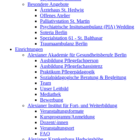
Besondere Angebote
Ärztehaus St. Hedwig
Offenes Atelier
Palliativstation St. Martin
Psychiatrische Insitutsambulanz (PIA) Wedding
Soteria Berlin
Spezialstation 61 - St. Balthasar
Traumaambulanz Berlin
Einrichtungen
Alexianer Akademie für Gesundheitsberufe Berlin
Ausbildung Pflegefachperson
Ausbildung Pflegefachassistenz
Praktikum Pflegepädagogik
Sozialpädagogische Beratung & Begleitung
Team
Unser Leitbild
Mediathek
Bewerbung
Alexianer Institut für Fort- und Weiterbildung
Veranstaltungsformate
Kursprogramm/Anmeldung
Dozent/-innen
Veranstaltungsort
FAQ
Alexianer Krankenhaus Hedwigshöhe