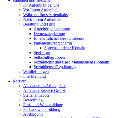
Patienten und Besucher
Ihr Aufenthalt bei uns
Vor Ihrem Aufenthalt
Während Ihres Aufenthalts
Nach Ihrem Aufenthalt
Beratung und Hilfe
Angehörigenberatung
Demenzbegleitung
Ehrenamtlicher Besuchsdienst
Patientenfürsprecher/in
Sprechstunden / Kontakt
Seelsorge
Selbsthilfegruppen
Sozialdienst und Case Management (Somatik)
Sozialdienst (Psychiatrie)
Wahlleistungen
Ihre Meinung
Karriere
Alexianer als Arbeitgeber
Alexianer Service GmbH
Stellenangebote
Bewerbung
Fort- und Weiterbildung
Facharztweiterbildung
Ausbildung