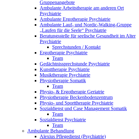
Gruppenangebote
Ambulante Arbeitstherapie am anderen Ort
Psychiatrie
Ambulante Ergotherapie Psychiatrie
Ambulante Lauf- und Nordic-Walking-Gruppe
„Laufen für die Seele“ Psychiatrie
Beratungsstelle für seelische Gesundheit im Alter
Psychiatrie
Sprechstunden / Kontakt
Ergotherapie Psychiatrie
Team
Gedächtnissprechstunde Psychiatrie
Kunsttherapie Psychiatrie
Musiktherapie Psychiatrie
Physiotherapie Somatik
Team
Physio- & Ergotherapie Geriatrie
Physiotherapie Beckenbodenzentrum
Physio- und Sporttherapie Psychiatrie
Sozialdienst und Case Management Somatik
Team
Sozialdienst Psychiatrie
Team
Ambulante Behandlung
Alexius Pflegedienst (Psychiatrie)