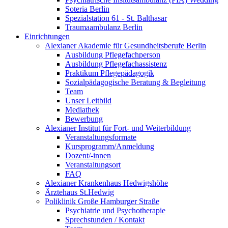
Soteria Berlin
Spezialstation 61 - St. Balthasar
Traumaambulanz Berlin
Einrichtungen
Alexianer Akademie für Gesundheitsberufe Berlin
Ausbildung Pflegefachperson
Ausbildung Pflegefachassistenz
Praktikum Pflegepädagogik
Sozialpädagogische Beratung & Begleitung
Team
Unser Leitbild
Mediathek
Bewerbung
Alexianer Institut für Fort- und Weiterbildung
Veranstaltungsformate
Kursprogramm/Anmeldung
Dozent/-innen
Veranstaltungsort
FAQ
Alexianer Krankenhaus Hedwigshöhe
Ärztehaus St.Hedwig
Poliklinik Große Hamburger Straße
Psychiatrie und Psychotherapie
Sprechstunden / Kontakt