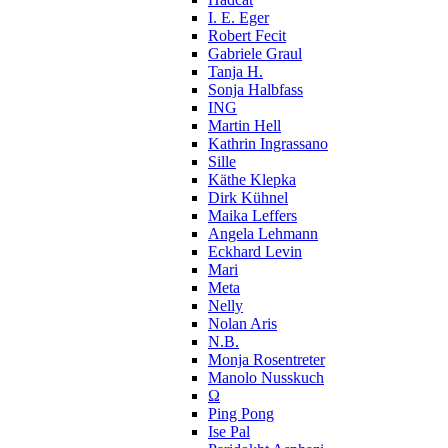
I. E. Eger
Robert Fecit
Gabriele Graul
Tanja H.
Sonja Halbfass
ING
Martin Hell
Kathrin Ingrassano
Sille
Käthe Klepka
Dirk Kühnel
Maika Leffers
Angela Lehmann
Eckhard Levin
Mari
Meta
Nelly
Nolan Aris
N.B.
Monja Rosentreter
Manolo Nusskuch
Ω
Ping Pong
Ise Pal