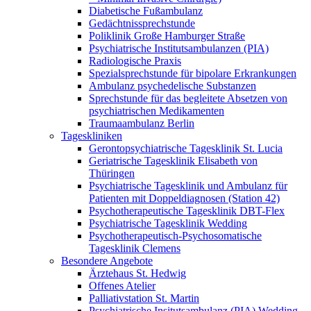
Diabetische Fußambulanz
Gedächtnissprechstunde
Poliklinik Große Hamburger Straße
Psychiatrische Institutsambulanzen (PIA)
Radiologische Praxis
Spezialsprechstunde für bipolare Erkrankungen
Ambulanz psychedelische Substanzen
Sprechstunde für das begleitete Absetzen von
psychiatrischen Medikamenten
Traumaambulanz Berlin
Tageskliniken
Gerontopsychiatrische Tagesklinik St. Lucia
Geriatrische Tagesklinik Elisabeth von
Thüringen
Psychiatrische Tagesklinik und Ambulanz für
Patienten mit Doppeldiagnosen (Station 42)
Psychotherapeutische Tagesklinik DBT-Flex
Psychiatrische Tagesklinik Wedding
Psychotherapeutisch-Psychosomatische
Tagesklinik Clemens
Besondere Angebote
Ärztehaus St. Hedwig
Offenes Atelier
Palliativstation St. Martin
Psychiatrische Insitutsambulanz (PIA) Wedding