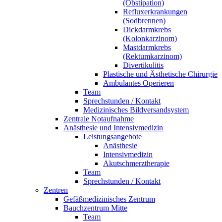
(Obstipation)
Refluxerkrankungen
(Sodbrennen)
Dickdarmkrebs
(Kolonkarzinom)
Mastdarmkrebs
(Rektumkarzinom)
Divertikulitis
Plastische und Ästhetische Chirurgie
Ambulantes Operieren
Team
Sprechstunden / Kontakt
Medizinisches Bildversandsystem
Zentrale Notaufnahme
Anästhesie und Intensivmedizin
Leistungsangebote
Anästhesie
Intensivmedizin
Akutschmerztherapie
Team
Sprechstunden / Kontakt
Zentren
Gefäßmedizinisches Zentrum
Bauchzentrum Mitte
Team