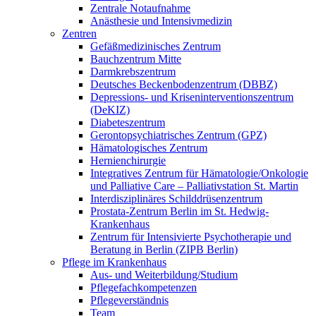
Zentrale Notaufnahme
Anästhesie und Intensivmedizin
Zentren
Gefäßmedizinisches Zentrum
Bauchzentrum Mitte
Darmkrebszentrum
Deutsches Beckenbodenzentrum (DBBZ)
Depressions- und Kriseninterventionszentrum
(DeKIZ)
Diabeteszentrum
Gerontopsychiatrisches Zentrum (GPZ)
Hämatologisches Zentrum
Hernienchirurgie
Integratives Zentrum für Hämatologie/Onkologie
und Palliative Care – Palliativstation St. Martin
Interdisziplinäres Schilddrüsenzentrum
Prostata-Zentrum Berlin im St. Hedwig-
Krankenhaus
Zentrum für Intensivierte Psychotherapie und
Beratung in Berlin (ZIPB Berlin)
Pflege im Krankenhaus
Aus- und Weiterbildung/Studium
Pflegefachkompetenzen
Pflegeverständnis
Team