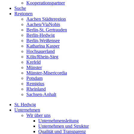
Kooperationspartner
Suche
Regionen
Aachen Städteregion
Aachen/ViaNobis
Berlin-St. Gertrauden
Berlin-Hedwig
Berlin-Weißensee
Katharina Kasper
Hochsauerland
Köln/Rhein-Sieg
Krefeld
Münster
Münster-Misericordia
Potsdam
Remigius
Rheinland
Sachsen-Anhalt
St. Hedwig
Unternehmen
Wir über uns
Unternehmensleitung
Unternehmen und Struktur
Qualität und Transparenz