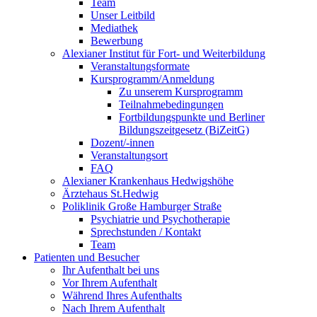
Team
Unser Leitbild
Mediathek
Bewerbung
Alexianer Institut für Fort- und Weiterbildung
Veranstaltungsformate
Kursprogramm/Anmeldung
Zu unserem Kursprogramm
Teilnahmebedingungen
Fortbildungspunkte und Berliner
Bildungszeitgesetz (BiZeitG)
Dozent/-innen
Veranstaltungsort
FAQ
Alexianer Krankenhaus Hedwigshöhe
Ärztehaus St.Hedwig
Poliklinik Große Hamburger Straße
Psychiatrie und Psychotherapie
Sprechstunden / Kontakt
Team
Patienten und Besucher
Ihr Aufenthalt bei uns
Vor Ihrem Aufenthalt
Während Ihres Aufenthalts
Nach Ihrem Aufenthalt