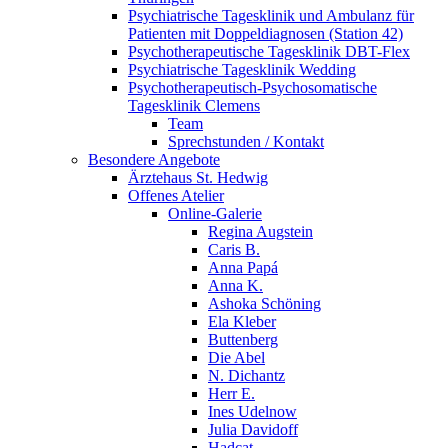
Psychiatrische Tagesklinik und Ambulanz für
Patienten mit Doppeldiagnosen (Station 42)
Psychotherapeutische Tagesklinik DBT-Flex
Psychiatrische Tagesklinik Wedding
Psychotherapeutisch-Psychosomatische
Tagesklinik Clemens
Team
Sprechstunden / Kontakt
Besondere Angebote
Ärztehaus St. Hedwig
Offenes Atelier
Online-Galerie
Regina Augstein
Caris B.
Anna Papá
Anna K.
Ashoka Schöning
Ela Kleber
Buttenberg
Die Abel
N. Dichantz
Herr E.
Ines Udelnow
Julia Davidoff
Hadcat