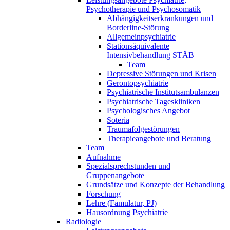
Psychotherapie und Psychosomatik
Abhängigkeitserkrankungen und
Borderline-Störung
Allgemeinpsychiatrie
Stationsäquivalente
Intensivbehandlung STÄB
Team
Depressive Störungen und Krisen
Gerontopsychiatrie
Psychiatrische Institutsambulanzen
Psychiatrische Tageskliniken
Psychologisches Angebot
Soteria
Traumafolgestörungen
Therapieangebote und Beratung
Team
Aufnahme
Spezialsprechstunden und
Gruppenangebote
Grundsätze und Konzepte der Behandlung
Forschung
Lehre (Famulatur, PJ)
Hausordnung Psychiatrie
Radiologie