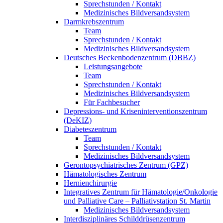
Sprechstunden / Kontakt
Medizinisches Bildversandsystem
Darmkrebszentrum
Team
Sprechstunden / Kontakt
Medizinisches Bildversandsystem
Deutsches Beckenbodenzentrum (DBBZ)
Leistungsangebote
Team
Sprechstunden / Kontakt
Medizinisches Bildversandsystem
Für Fachbesucher
Depressions- und Kriseninterventionszentrum
(DeKIZ)
Diabeteszentrum
Team
Sprechstunden / Kontakt
Medizinisches Bildversandsystem
Gerontopsychiatrisches Zentrum (GPZ)
Hämatologisches Zentrum
Hernienchirurgie
Integratives Zentrum für Hämatologie/Onkologie
und Palliative Care – Palliativstation St. Martin
Medizinisches Bildversandsystem
Interdisziplinäres Schilddrüsenzentrum