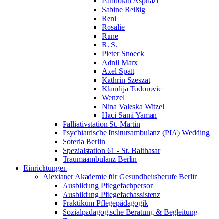
Paridokht Asphazi
Sabine Reißig
Reni
Rosalie
Rune
R. S.
Pieter Snoeck
Adnil Marx
Axel Spatt
Kathrin Szeszat
Klaudija Todorovic
Wenzel
Nina Valeska Witzel
Haci Sami Yaman
Palliativstation St. Martin
Psychiatrische Insitutsambulanz (PIA) Wedding
Soteria Berlin
Spezialstation 61 - St. Balthasar
Traumaambulanz Berlin
Einrichtungen
Alexianer Akademie für Gesundheitsberufe Berlin
Ausbildung Pflegefachperson
Ausbildung Pflegefachassistenz
Praktikum Pflegepädagogik
Sozialpädagogische Beratung & Begleitung