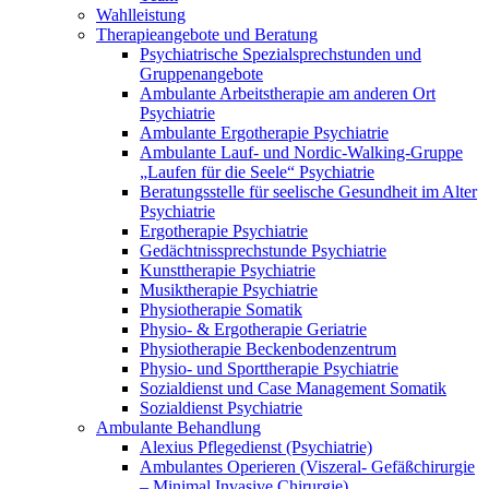
Wahlleistung
Therapieangebote und Beratung
Psychiatrische Spezialsprechstunden und
Gruppenangebote
Ambulante Arbeitstherapie am anderen Ort
Psychiatrie
Ambulante Ergotherapie Psychiatrie
Ambulante Lauf- und Nordic-Walking-Gruppe
„Laufen für die Seele“ Psychiatrie
Beratungsstelle für seelische Gesundheit im Alter
Psychiatrie
Ergotherapie Psychiatrie
Gedächtnissprechstunde Psychiatrie
Kunsttherapie Psychiatrie
Musiktherapie Psychiatrie
Physiotherapie Somatik
Physio- & Ergotherapie Geriatrie
Physiotherapie Beckenbodenzentrum
Physio- und Sporttherapie Psychiatrie
Sozialdienst und Case Management Somatik
Sozialdienst Psychiatrie
Ambulante Behandlung
Alexius Pflegedienst (Psychiatrie)
Ambulantes Operieren (Viszeral- Gefäßchirurgie
– Minimal Invasive Chirurgie)