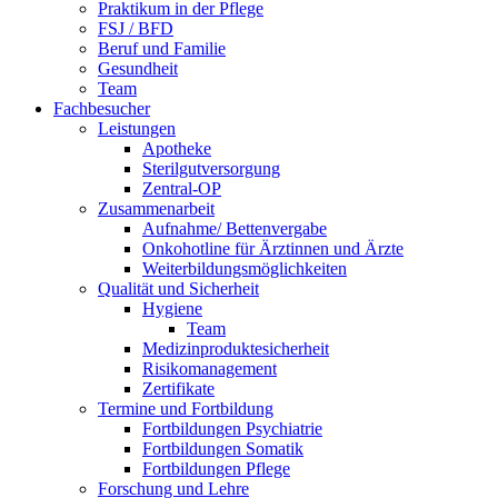
Praktikum in der Pflege
FSJ / BFD
Beruf und Familie
Gesundheit
Team
Fachbesucher
Leistungen
Apotheke
Sterilgutversorgung
Zentral-OP
Zusammenarbeit
Aufnahme/ Bettenvergabe
Onkohotline für Ärztinnen und Ärzte
Weiterbildungsmöglichkeiten
Qualität und Sicherheit
Hygiene
Team
Medizinproduktesicherheit
Risikomanagement
Zertifikate
Termine und Fortbildung
Fortbildungen Psychiatrie
Fortbildungen Somatik
Fortbildungen Pflege
Forschung und Lehre