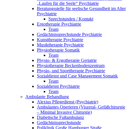
„Laufen für die Seele“ Psychiatrie
Beratungsstelle für seelische Gesundheit im Alter
Psychiatrie
Sprechstunden / Kontakt
Ergotherapie Psychiatrie
Team
Gedächtnissprechstunde Psychiatrie
Kunsttherapie Psychiatrie
Musiktherapie Psychiatrie
Physiotherapie Somatik
Team
Physio- & Ergotherapie Geriatrie
Physiotherapie Beckenbodenzentrum
Physio- und Sporttherapie Psychiatrie
Sozialdienst und Case Management Somatik
Team
Sozialdienst Psychiatrie
Team
Ambulante Behandlung
Alexius Pflegedienst (Psychiatrie)
Ambulantes Operieren (Viszeral- Gefäßchirurgie
– Minimal Invasive Chirurgie)
Diabetische Fußambulanz
Gedächtnissprechstunde
Poliklinik Große Hamburger Straße