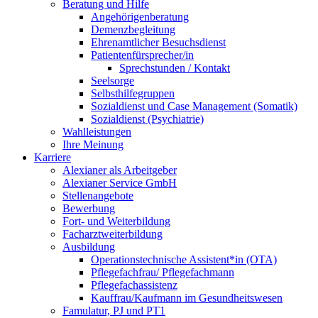
Beratung und Hilfe
Angehörigenberatung
Demenzbegleitung
Ehrenamtlicher Besuchsdienst
Patientenfürsprecher/in
Sprechstunden / Kontakt
Seelsorge
Selbsthilfegruppen
Sozialdienst und Case Management (Somatik)
Sozialdienst (Psychiatrie)
Wahlleistungen
Ihre Meinung
Karriere
Alexianer als Arbeitgeber
Alexianer Service GmbH
Stellenangebote
Bewerbung
Fort- und Weiterbildung
Facharztweiterbildung
Ausbildung
Operationstechnische Assistent*in (OTA)
Pflegefachfrau/ Pflegefachmann
Pflegefachassistenz
Kauffrau/Kaufmann im Gesundheitswesen
Famulatur, PJ und PT1