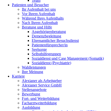
Team
Patienten und Besucher
Ihr Aufenthalt bei uns
Vor Ihrem Aufenthalt
Während Ihres Aufenthalts
Nach Ihrem Aufenthalt
Beratung und Hilfe
Angehörigenberatung
Demenzbegleitung
Ehrenamtlicher Besuchsdienst
Patientenfürsprecher/in
Seelsorge
Selbsthilfegruppen
Sozialdienst und Case Management (Somatik)
Sozialdienst (Psychiatrie)
Wahlleistungen
Ihre Meinung
Karriere
Alexianer als Arbeitgeber
Alexianer Service GmbH
Stellenangebote
Bewerbung
Fort- und Weiterbildung
Facharztweiterbildung
Ausbildung