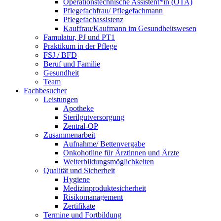
Operationstechnische Assistent*in (OTA)
Pflegefachfrau/ Pflegefachmann
Pflegefachassistenz
Kauffrau/Kaufmann im Gesundheitswesen
Famulatur, PJ und PT1
Praktikum in der Pflege
FSJ / BFD
Beruf und Familie
Gesundheit
Team
Fachbesucher
Leistungen
Apotheke
Sterilgutversorgung
Zentral-OP
Zusammenarbeit
Aufnahme/ Bettenvergabe
Onkohotline für Ärztinnen und Ärzte
Weiterbildungsmöglichkeiten
Qualität und Sicherheit
Hygiene
Medizinproduktesicherheit
Risikomanagement
Zertifikate
Termine und Fortbildung