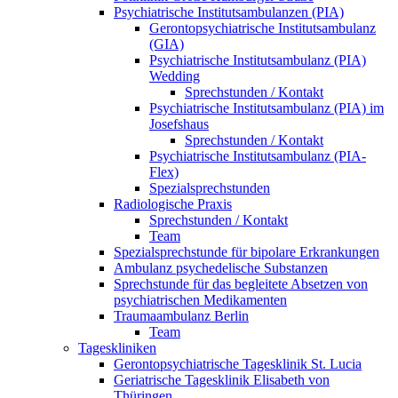
Psychiatrische Institutsambulanzen (PIA)
Gerontopsychiatrische Institutsambulanz
(GIA)
Psychiatrische Institutsambulanz (PIA)
Wedding
Sprechstunden / Kontakt
Psychiatrische Institutsambulanz (PIA) im
Josefshaus
Sprechstunden / Kontakt
Psychiatrische Institutsambulanz (PIA-
Flex)
Spezialsprechstunden
Radiologische Praxis
Sprechstunden / Kontakt
Team
Spezialsprechstunde für bipolare Erkrankungen
Ambulanz psychedelische Substanzen
Sprechstunde für das begleitete Absetzen von
psychiatrischen Medikamenten
Traumaambulanz Berlin
Team
Tageskliniken
Gerontopsychiatrische Tagesklinik St. Lucia
Geriatrische Tagesklinik Elisabeth von
Thüringen