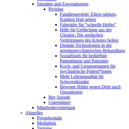
Spenden und Zuwendungen
Projekte
Familienprojekt: Eltern stärken,
Kindern Halt geben
Fahrräder für "schnelle Helfer"
Hilfe für Geflüchtete aus der
Ukraine: Die seelischen
Verletzungen des Krieges heilen
Digitale Technologien in der
gerontopsychiatrischen Behandlung
Sozialfonds für bedürftige
Patientinnen und Patienten
Koch- und Genussgruppen für
psychiatrische Patient*innen
Mehr Lebensqualität für
Schwerstkranke
Bewegte Bilder gegen Delir nach
Operationen
Ihre Spende
Unterstützer
Mitarbeitervertretung
Aktuelles
Pressekontakt
Mediathek
Termine