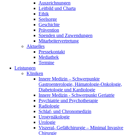
Auszeichnungen
Leitbild und Charta
Ethik
Seelsorge
Geschichte
Prävention
Spenden und Zuwendungen
Mitarbeitervertretung
Aktuelles
Pressekontakt
Mediathek
Termine
Leistungen
Kliniken
Innere Medizin – Schwerpunkte
Gastroenterologie, Hämatologie-Onkologie,
Diabetologie und Kardiologie
Innere Medizin - Schwerpunkt Geriatrie
Psychiatrie und Psychotherapie
Radiologie
Schlaf- und Chronomedizin
Urogynäkologie
Urologie
Viszeral- Gefäßchirurgie – Minimal Invasive
Chirurgie