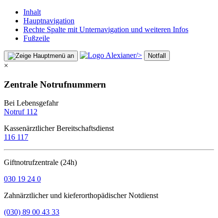
Inhalt
Hauptnavigation
Rechte Spalte mit Unternavigation und weiteren Infos
Fußzeile
/>
Notfall
×
Zentrale Notrufnummern
Bei Lebensgefahr
Notruf 112
Kassenärztlicher Bereitschaftsdienst
116 117
Giftnotrufzentrale (24h)
030 19 24 0
Zahnärztlicher und kieferorthopädischer Notdienst
(030) 89 00 43 33