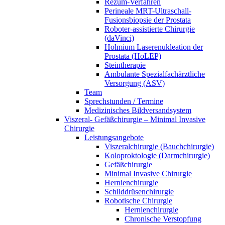
Rezum-Verfahren
Perineale MRT-Ultraschall-
Fusionsbiopsie der Prostata
Roboter-assistierte Chirurgie
(daVinci)
Holmium Laserenukleation der
Prostata (HoLEP)
Steintherapie
Ambulante Spezialfachärztliche
Versorgung (ASV)
Team
Sprechstunden / Termine
Medizinisches Bildversandsystem
Viszeral- Gefäßchirurgie – Minimal Invasive
Chirurgie
Leistungsangebote
Viszeralchirurgie (Bauchchirurgie)
Koloproktologie (Darmchirurgie)
Gefäßchirurgie
Minimal Invasive Chirurgie
Hernienchirurgie
Schilddrüsenchirurgie
Robotische Chirurgie
Hernienchirurgie
Chronische Verstopfung