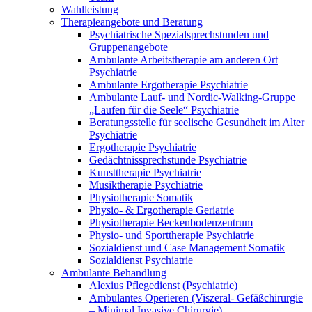
Wahlleistung
Therapieangebote und Beratung
Psychiatrische Spezialsprechstunden und
Gruppenangebote
Ambulante Arbeitstherapie am anderen Ort
Psychiatrie
Ambulante Ergotherapie Psychiatrie
Ambulante Lauf- und Nordic-Walking-Gruppe
„Laufen für die Seele“ Psychiatrie
Beratungsstelle für seelische Gesundheit im Alter
Psychiatrie
Ergotherapie Psychiatrie
Gedächtnissprechstunde Psychiatrie
Kunsttherapie Psychiatrie
Musiktherapie Psychiatrie
Physiotherapie Somatik
Physio- & Ergotherapie Geriatrie
Physiotherapie Beckenbodenzentrum
Physio- und Sporttherapie Psychiatrie
Sozialdienst und Case Management Somatik
Sozialdienst Psychiatrie
Ambulante Behandlung
Alexius Pflegedienst (Psychiatrie)
Ambulantes Operieren (Viszeral- Gefäßchirurgie
– Minimal Invasive Chirurgie)