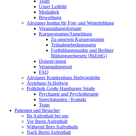
Team
Unser Leitbild
Mediathek
Bewerbung
Alexianer Institut für Fort- und Weiterbildung
Veranstaltungsformate
Kursprogramm/Anmeldung
Zu unserem Kursprogramm
Teilnahmebedingungen
Fortbildungspunkte und Berliner
Bildungszeitgesetz (BiZeitG)
Dozent/-innen
Veranstaltungsort
FAQ
Alexianer Krankenhaus Hedwigshöhe
Ärztehaus St.Hedwig
Poliklinik Große Hamburger Straße
Psychiatrie und Psychotherapie
Sprechstunden / Kontakt
Team
Patienten und Besucher
Ihr Aufenthalt bei uns
Vor Ihrem Aufenthalt
Während Ihres Aufenthalts
Nach Ihrem Aufenthalt