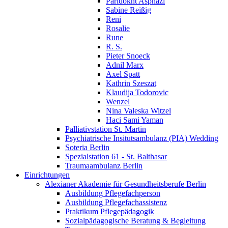
Paridokht Asphazi
Sabine Reißig
Reni
Rosalie
Rune
R. S.
Pieter Snoeck
Adnil Marx
Axel Spatt
Kathrin Szeszat
Klaudija Todorovic
Wenzel
Nina Valeska Witzel
Haci Sami Yaman
Palliativstation St. Martin
Psychiatrische Insitutsambulanz (PIA) Wedding
Soteria Berlin
Spezialstation 61 - St. Balthasar
Traumaambulanz Berlin
Einrichtungen
Alexianer Akademie für Gesundheitsberufe Berlin
Ausbildung Pflegefachperson
Ausbildung Pflegefachassistenz
Praktikum Pflegepädagogik
Sozialpädagogische Beratung & Begleitung