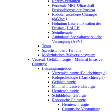
Rezum-Verfahren
Perineale MRT-Ultraschall-
Fusionsbiopsie der Prostata
Roboter-assistierte Chirurgie
(daVinci)
Holmium Laserenukleation der
Prostata (HoLEP)
Steintherapie
Ambulante Spezialfachärztliche
Versorgung (ASV)
Team
Sprechstunden / Termine
Medizinisches Bildversandsystem
Viszeral- Gefäßchirurgie – Minimal Invasive
Chirurgie
Leistungsangebote
Viszeralchirurgie (Bauchchirurgie)
Koloproktologie (Darmchirurgie)
Gefäßchirurgie
Minimal Invasive Chirurgie
Hernienchirurgie
Schilddrüsenchirurgie
Robotische Chirurgie
Hernienchirurgie
Chronische Verstopfung