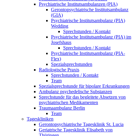
Psychiatrische Institutsambulanzen (PIA)
Gerontopsychiatrische Institutsambulanz
(GIA)
Psychiatrische Institutsambulanz (PIA)
Wedding
Sprechstunden / Kontakt
Psychiatrische Institutsambulanz (PIA) im
Josefshaus
Sprechstunden / Kontakt
Psychiatrische Institutsambulanz (PIA-
Flex)
Spezialsprechstunden
Radiologische Praxis
Sprechstunden / Kontakt
Team
Spezialsprechstunde für bipolare Erkrankungen
Ambulanz psychedelische Substanzen
Sprechstunde für das begleitete Absetzen von
psychiatrischen Medikamenten
Traumaambulanz Berlin
Team
Tageskliniken
Gerontopsychiatrische Tagesklinik St. Lucia
Geriatrische Tagesklinik Elisabeth von
Thüringen