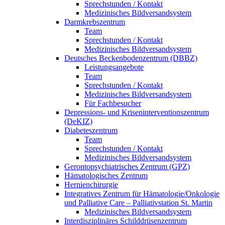
Sprechstunden / Kontakt
Medizinisches Bildversandsystem
Darmkrebszentrum
Team
Sprechstunden / Kontakt
Medizinisches Bildversandsystem
Deutsches Beckenbodenzentrum (DBBZ)
Leistungsangebote
Team
Sprechstunden / Kontakt
Medizinisches Bildversandsystem
Für Fachbesucher
Depressions- und Kriseninterventionszentrum
(DeKIZ)
Diabeteszentrum
Team
Sprechstunden / Kontakt
Medizinisches Bildversandsystem
Gerontopsychiatrisches Zentrum (GPZ)
Hämatologisches Zentrum
Hernienchirurgie
Integratives Zentrum für Hämatologie/Onkologie
und Palliative Care – Palliativstation St. Martin
Medizinisches Bildversandsystem
Interdisziplinäres Schilddrüsenzentrum