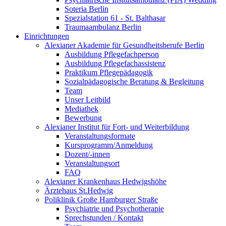
Soteria Berlin
Spezialstation 61 - St. Balthasar
Traumaambulanz Berlin
Einrichtungen
Alexianer Akademie für Gesundheitsberufe Berlin
Ausbildung Pflegefachperson
Ausbildung Pflegefachassistenz
Praktikum Pflegepädagogik
Sozialpädagogische Beratung & Begleitung
Team
Unser Leitbild
Mediathek
Bewerbung
Alexianer Institut für Fort- und Weiterbildung
Veranstaltungsformate
Kursprogramm/Anmeldung
Dozent/-innen
Veranstaltungsort
FAQ
Alexianer Krankenhaus Hedwigshöhe
Ärztehaus St.Hedwig
Poliklinik Große Hamburger Straße
Psychiatrie und Psychotherapie
Sprechstunden / Kontakt