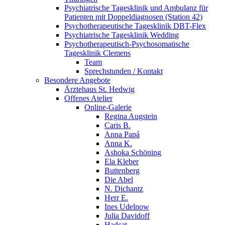
Psychiatrische Tagesklinik und Ambulanz für
Patienten mit Doppeldiagnosen (Station 42)
Psychotherapeutische Tagesklinik DBT-Flex
Psychiatrische Tagesklinik Wedding
Psychotherapeutisch-Psychosomatische
Tagesklinik Clemens
Team
Sprechstunden / Kontakt
Besondere Angebote
Ärztehaus St. Hedwig
Offenes Atelier
Online-Galerie
Regina Augstein
Caris B.
Anna Papá
Anna K.
Ashoka Schöning
Ela Kleber
Buttenberg
Die Abel
N. Dichantz
Herr E.
Ines Udelnow
Julia Davidoff
Hadcat