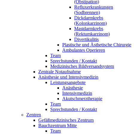
(Obstipation)
Refluxerkrankungen
(Sodbrennen)
Dickdarmkrebs
(Kolonkarzinom)
Mastdarmkrebs
(Rektumkarzinom)
Divertikulitis
Plastische und Ästhetische Chirurgie
Ambulantes Operieren
Team
Sprechstunden / Kontakt
Medizinisches Bildversandsystem
Zentrale Notaufnahme
Anästhesie und Intensivmedizin
Leistungsangebote
Anästhesie
Intensivmedizin
Akutschmerztherapie
Team
Sprechstunden / Kontakt
Zentren
Gefäßmedizinisches Zentrum
Bauchzentrum Mitte
Team