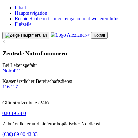
Inhalt
Hauptnavigation
Rechte Spalte mit Unternavigation und weiteren Infos
Fußzeile
/>
Notfall
×
Zentrale Notrufnummern
Bei Lebensgefahr
Notruf 112
Kassenärztlicher Bereitschaftsdienst
116 117
Giftnotrufzentrale (24h)
030 19 24 0
Zahnärztlicher und kieferorthopädischer Notdienst
(030) 89 00 43 33