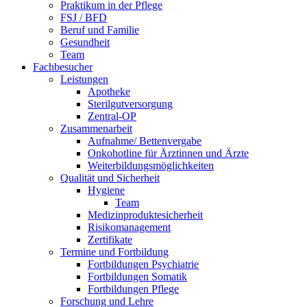
Praktikum in der Pflege
FSJ / BFD
Beruf und Familie
Gesundheit
Team
Fachbesucher
Leistungen
Apotheke
Sterilgutversorgung
Zentral-OP
Zusammenarbeit
Aufnahme/ Bettenvergabe
Onkohotline für Ärztinnen und Ärzte
Weiterbildungsmöglichkeiten
Qualität und Sicherheit
Hygiene
Team
Medizinproduktesicherheit
Risikomanagement
Zertifikate
Termine und Fortbildung
Fortbildungen Psychiatrie
Fortbildungen Somatik
Fortbildungen Pflege
Forschung und Lehre