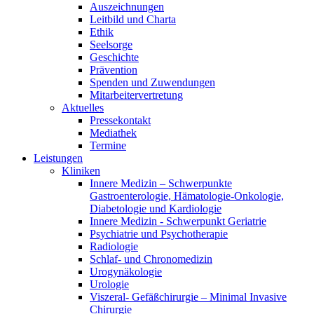
Auszeichnungen
Leitbild und Charta
Ethik
Seelsorge
Geschichte
Prävention
Spenden und Zuwendungen
Mitarbeitervertretung
Aktuelles
Pressekontakt
Mediathek
Termine
Leistungen
Kliniken
Innere Medizin – Schwerpunkte
Gastroenterologie, Hämatologie-Onkologie,
Diabetologie und Kardiologie
Innere Medizin - Schwerpunkt Geriatrie
Psychiatrie und Psychotherapie
Radiologie
Schlaf- und Chronomedizin
Urogynäkologie
Urologie
Viszeral- Gefäßchirurgie – Minimal Invasive
Chirurgie