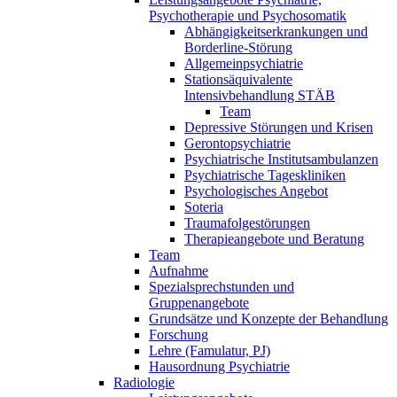
Psychotherapie und Psychosomatik
Abhängigkeitserkrankungen und
Borderline-Störung
Allgemeinpsychiatrie
Stationsäquivalente
Intensivbehandlung STÄB
Team
Depressive Störungen und Krisen
Gerontopsychiatrie
Psychiatrische Institutsambulanzen
Psychiatrische Tageskliniken
Psychologisches Angebot
Soteria
Traumafolgestörungen
Therapieangebote und Beratung
Team
Aufnahme
Spezialsprechstunden und
Gruppenangebote
Grundsätze und Konzepte der Behandlung
Forschung
Lehre (Famulatur, PJ)
Hausordnung Psychiatrie
Radiologie