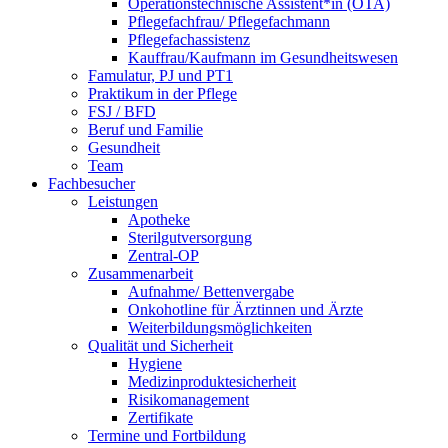
Operationstechnische Assistent*in (OTA)
Pflegefachfrau/ Pflegefachmann
Pflegefachassistenz
Kauffrau/Kaufmann im Gesundheitswesen
Famulatur, PJ und PT1
Praktikum in der Pflege
FSJ / BFD
Beruf und Familie
Gesundheit
Team
Fachbesucher
Leistungen
Apotheke
Sterilgutversorgung
Zentral-OP
Zusammenarbeit
Aufnahme/ Bettenvergabe
Onkohotline für Ärztinnen und Ärzte
Weiterbildungsmöglichkeiten
Qualität und Sicherheit
Hygiene
Medizinproduktesicherheit
Risikomanagement
Zertifikate
Termine und Fortbildung