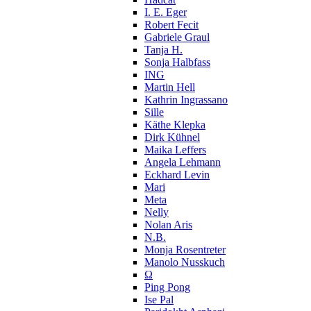
I. E. Eger
Robert Fecit
Gabriele Graul
Tanja H.
Sonja Halbfass
ING
Martin Hell
Kathrin Ingrassano
Sille
Käthe Klepka
Dirk Kühnel
Maika Leffers
Angela Lehmann
Eckhard Levin
Mari
Meta
Nelly
Nolan Aris
N.B.
Monja Rosentreter
Manolo Nusskuch
Ω
Ping Pong
Ise Pal