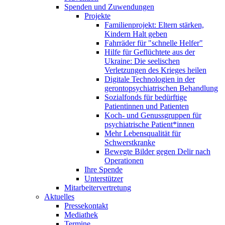
Spenden und Zuwendungen
Projekte
Familienprojekt: Eltern stärken,
Kindern Halt geben
Fahrräder für "schnelle Helfer"
Hilfe für Geflüchtete aus der
Ukraine: Die seelischen
Verletzungen des Krieges heilen
Digitale Technologien in der
gerontopsychiatrischen Behandlung
Sozialfonds für bedürftige
Patientinnen und Patienten
Koch- und Genussgruppen für
psychiatrische Patient*innen
Mehr Lebensqualität für
Schwerstkranke
Bewegte Bilder gegen Delir nach
Operationen
Ihre Spende
Unterstützer
Mitarbeitervertretung
Aktuelles
Pressekontakt
Mediathek
Termine