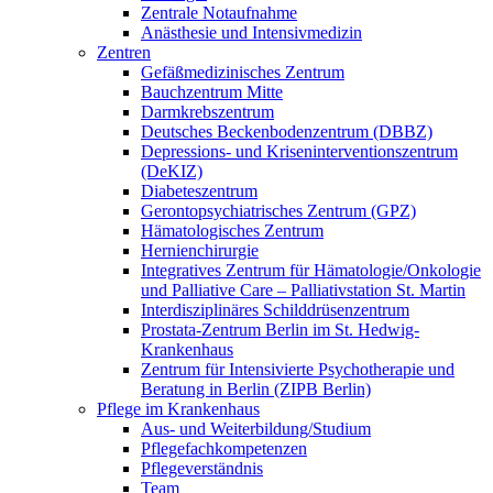
Zentrale Notaufnahme
Anästhesie und Intensivmedizin
Zentren
Gefäßmedizinisches Zentrum
Bauchzentrum Mitte
Darmkrebszentrum
Deutsches Beckenbodenzentrum (DBBZ)
Depressions- und Kriseninterventionszentrum
(DeKIZ)
Diabeteszentrum
Gerontopsychiatrisches Zentrum (GPZ)
Hämatologisches Zentrum
Hernienchirurgie
Integratives Zentrum für Hämatologie/Onkologie
und Palliative Care – Palliativstation St. Martin
Interdisziplinäres Schilddrüsenzentrum
Prostata-Zentrum Berlin im St. Hedwig-
Krankenhaus
Zentrum für Intensivierte Psychotherapie und
Beratung in Berlin (ZIPB Berlin)
Pflege im Krankenhaus
Aus- und Weiterbildung/Studium
Pflegefachkompetenzen
Pflegeverständnis
Team