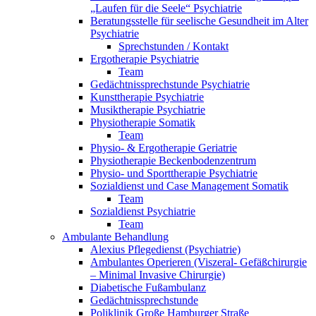
„Laufen für die Seele“ Psychiatrie
Beratungsstelle für seelische Gesundheit im Alter
Psychiatrie
Sprechstunden / Kontakt
Ergotherapie Psychiatrie
Team
Gedächtnissprechstunde Psychiatrie
Kunsttherapie Psychiatrie
Musiktherapie Psychiatrie
Physiotherapie Somatik
Team
Physio- & Ergotherapie Geriatrie
Physiotherapie Beckenbodenzentrum
Physio- und Sporttherapie Psychiatrie
Sozialdienst und Case Management Somatik
Team
Sozialdienst Psychiatrie
Team
Ambulante Behandlung
Alexius Pflegedienst (Psychiatrie)
Ambulantes Operieren (Viszeral- Gefäßchirurgie
– Minimal Invasive Chirurgie)
Diabetische Fußambulanz
Gedächtnissprechstunde
Poliklinik Große Hamburger Straße