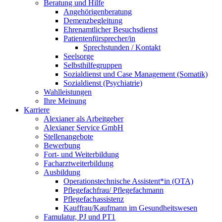
Beratung und Hilfe
Angehörigenberatung
Demenzbegleitung
Ehrenamtlicher Besuchsdienst
Patientenfürsprecher/in
Sprechstunden / Kontakt
Seelsorge
Selbsthilfegruppen
Sozialdienst und Case Management (Somatik)
Sozialdienst (Psychiatrie)
Wahlleistungen
Ihre Meinung
Karriere
Alexianer als Arbeitgeber
Alexianer Service GmbH
Stellenangebote
Bewerbung
Fort- und Weiterbildung
Facharztweiterbildung
Ausbildung
Operationstechnische Assistent*in (OTA)
Pflegefachfrau/ Pflegefachmann
Pflegefachassistenz
Kauffrau/Kaufmann im Gesundheitswesen
Famulatur, PJ und PT1