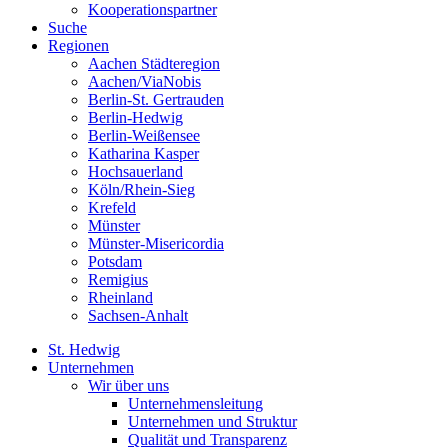
Kooperationspartner
Suche
Regionen
Aachen Städteregion
Aachen/ViaNobis
Berlin-St. Gertrauden
Berlin-Hedwig
Berlin-Weißensee
Katharina Kasper
Hochsauerland
Köln/Rhein-Sieg
Krefeld
Münster
Münster-Misericordia
Potsdam
Remigius
Rheinland
Sachsen-Anhalt
St. Hedwig
Unternehmen
Wir über uns
Unternehmensleitung
Unternehmen und Struktur
Qualität und Transparenz