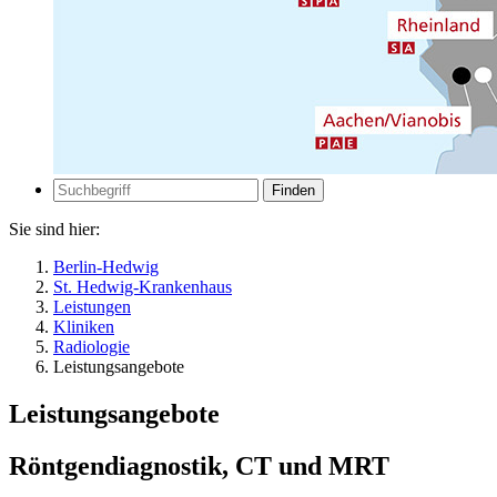
Zur Suche
Suche
Sie sind hier:
Berlin-Hedwig
St. Hedwig-Krankenhaus
Leistungen
Kliniken
Radiologie
Leistungsangebote
Leistungsangebote
Röntgendiagnostik, CT und MRT