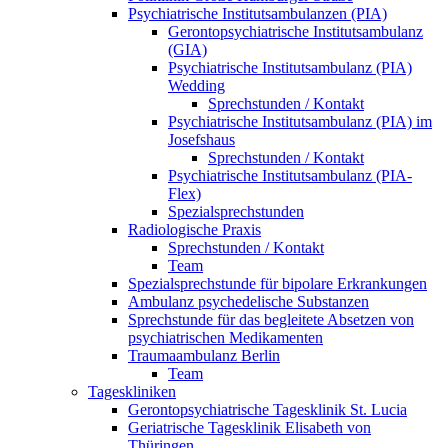
Psychiatrische Institutsambulanzen (PIA)
Gerontopsychiatrische Institutsambulanz
(GIA)
Psychiatrische Institutsambulanz (PIA)
Wedding
Sprechstunden / Kontakt
Psychiatrische Institutsambulanz (PIA) im
Josefshaus
Sprechstunden / Kontakt
Psychiatrische Institutsambulanz (PIA-
Flex)
Spezialsprechstunden
Radiologische Praxis
Sprechstunden / Kontakt
Team
Spezialsprechstunde für bipolare Erkrankungen
Ambulanz psychedelische Substanzen
Sprechstunde für das begleitete Absetzen von
psychiatrischen Medikamenten
Traumaambulanz Berlin
Team
Tageskliniken
Gerontopsychiatrische Tagesklinik St. Lucia
Geriatrische Tagesklinik Elisabeth von
Thüringen