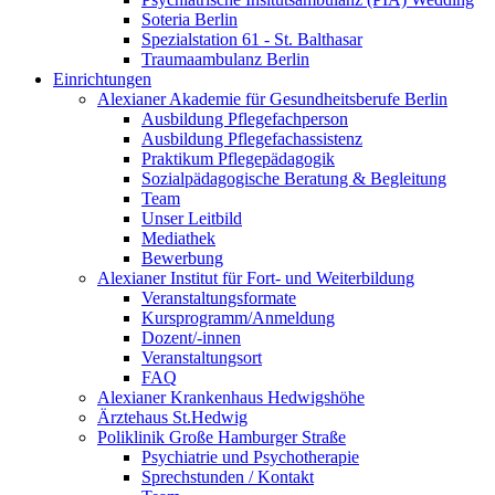
Soteria Berlin
Spezialstation 61 - St. Balthasar
Traumaambulanz Berlin
Einrichtungen
Alexianer Akademie für Gesundheitsberufe Berlin
Ausbildung Pflegefachperson
Ausbildung Pflegefachassistenz
Praktikum Pflegepädagogik
Sozialpädagogische Beratung & Begleitung
Team
Unser Leitbild
Mediathek
Bewerbung
Alexianer Institut für Fort- und Weiterbildung
Veranstaltungsformate
Kursprogramm/Anmeldung
Dozent/-innen
Veranstaltungsort
FAQ
Alexianer Krankenhaus Hedwigshöhe
Ärztehaus St.Hedwig
Poliklinik Große Hamburger Straße
Psychiatrie und Psychotherapie
Sprechstunden / Kontakt