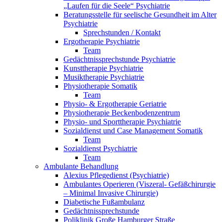
„Laufen für die Seele“ Psychiatrie
Beratungsstelle für seelische Gesundheit im Alter
Psychiatrie
Sprechstunden / Kontakt
Ergotherapie Psychiatrie
Team
Gedächtnissprechstunde Psychiatrie
Kunsttherapie Psychiatrie
Musiktherapie Psychiatrie
Physiotherapie Somatik
Team
Physio- & Ergotherapie Geriatrie
Physiotherapie Beckenbodenzentrum
Physio- und Sporttherapie Psychiatrie
Sozialdienst und Case Management Somatik
Team
Sozialdienst Psychiatrie
Team
Ambulante Behandlung
Alexius Pflegedienst (Psychiatrie)
Ambulantes Operieren (Viszeral- Gefäßchirurgie
– Minimal Invasive Chirurgie)
Diabetische Fußambulanz
Gedächtnissprechstunde
Poliklinik Große Hamburger Straße