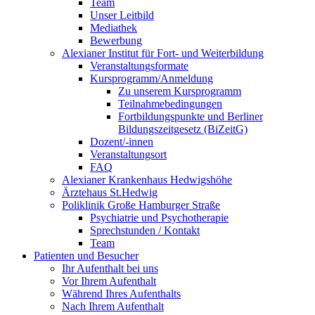
Team
Unser Leitbild
Mediathek
Bewerbung
Alexianer Institut für Fort- und Weiterbildung
Veranstaltungsformate
Kursprogramm/Anmeldung
Zu unserem Kursprogramm
Teilnahmebedingungen
Fortbildungspunkte und Berliner
Bildungszeitgesetz (BiZeitG)
Dozent/-innen
Veranstaltungsort
FAQ
Alexianer Krankenhaus Hedwigshöhe
Ärztehaus St.Hedwig
Poliklinik Große Hamburger Straße
Psychiatrie und Psychotherapie
Sprechstunden / Kontakt
Team
Patienten und Besucher
Ihr Aufenthalt bei uns
Vor Ihrem Aufenthalt
Während Ihres Aufenthalts
Nach Ihrem Aufenthalt