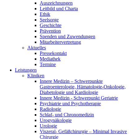
Auszeichnungen
Leitbild und Charta
Ethik
Seelsorge
Geschichte
Prävention
Spenden und Zuwendungen
Mitarbeitervertretung
Aktuelles
Pressekontakt
Mediathek
Termine
Leistungen
Kliniken
Innere Medizin – Schwerpunkte
Gastroenterologie, Hämatologie-Onkologie,
Diabetologie und Kardiologie
Innere Medizin - Schwerpunkt Geriatrie
Psychiatrie und Psychotherapie
Radiologie
Schlaf- und Chronomedizin
Urogynäkologie
Urologie
Viszeral- Gefäßchirurgie – Minimal Invasive
Chirurgie