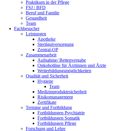
Praktikum in der Pflege
FSJ / BFD
Beruf und Familie
Gesundheit
Team
Fachbesucher
Leistungen
Apotheke
Sterilgutversorgung
Zentral-OP
Zusammenarbeit
Aufnahme/ Bettenvergabe
Onkohotline für Ärztinnen und Ärzte
Weiterbildungsmöglichkeiten
Qualität und Sicherheit
Hygiene
Team
Medizinproduktesicherheit
Risikomanagement
Zertifikate
Termine und Fortbildung
Fortbildungen Psychiatrie
Fortbildungen Somatik
Fortbildungen Pflege
Forschung und Lehre