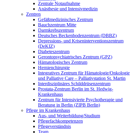
Zentrale Notaufnahme
Anästhesie und Intensivmedizin
Zentren
Gefäßmedizinisches Zentrum
Bauchzentrum Mitte
Darmkrebszentrum
Deutsches Beckenbodenzentrum (DBBZ)
Depressions- und Kriseninterventionszentrum
(DeKIZ)
Diabeteszentrum
Gerontopsychiatrisches Zentrum (GPZ)
Hämatologisches Zentrum
Hernienchirurgie
Integratives Zentrum für Hämatologie/Onkologie
und Palliative Care – Palliativstation St. Martin
Interdisziplinäres Schilddrüsenzentrum
Prostata-Zentrum Berlin im St. Hedwig-
Krankenhaus
Zentrum für Intensivierte Psychotherapie und
Beratung in Berlin (ZIPB Berlin)
Pflege im Krankenhaus
Aus- und Weiterbildung/Studium
Pflegefachkompetenzen
Pflegeverständnis
Team