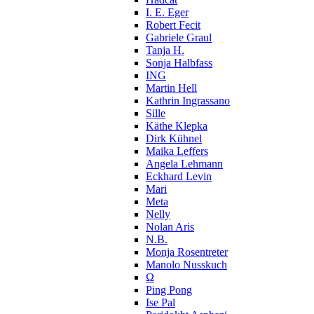
I. E. Eger
Robert Fecit
Gabriele Graul
Tanja H.
Sonja Halbfass
ING
Martin Hell
Kathrin Ingrassano
Sille
Käthe Klepka
Dirk Kühnel
Maika Leffers
Angela Lehmann
Eckhard Levin
Mari
Meta
Nelly
Nolan Aris
N.B.
Monja Rosentreter
Manolo Nusskuch
Ω
Ping Pong
Ise Pal