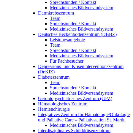
Sprechstunden / Kontakt
Medizinisches Bildversandsystem
Darmkrebszentrum
Team
Sprechstunden / Kontakt
Medizinisches Bildversandsystem
Deutsches Beckenbodenzentrum (DBBZ)
Leistungsangebote
Team
Sprechstunden / Kontakt
Medizinisches Bildversandsystem
Für Fachbesucher
Depressions- und Kriseninterventionszentrum
(DeKIZ)
Diabeteszentrum
Team
Sprechstunden / Kontakt
Medizinisches Bildversandsystem
Gerontopsychiatrisches Zentrum (GPZ)
Hämatologisches Zentrum
Hernienchirurgie
Integratives Zentrum für Hämatologie/Onkologie
und Palliative Care – Palliativstation St. Martin
Medizinisches Bildversandsystem
Interdisziplinäres Schilddrüsenzentrum