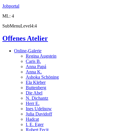
Jobportal
ML: 4
SubMenuLevel4:4
Offenes Atelier
Online-Galerie
Regina Augstein
Caris B.
Anna Papá
Anna K.
Ashoka Schöning
Ela Kleber
Buttenberg
Die Abel
N. Dichantz
Herr E.
Ines Udelnow
Julia Davidoff
Hadcat
I. E. Eger
Robert Fecit