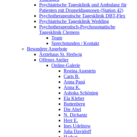
Psychiatrische Tagesklinik und Ambulanz für
Patienten mit Doppeldiagnosen (Station 42)
Psychotherapeutische Tagesklinik DBT-Flex
Psychiatrische Tagesklinik Wedding
Psychotherapeutisch-Psychosomatische
Tagesklinik Clemens
Team
Sprechstunden / Kontakt
Besondere Angebote
Ärztehaus St. Hedwig
Offenes Atelier
Online-Galerie
Regina Augstein
Caris B.
Anna Papá
Anna K.
Ashoka Schöning
Ela Kleber
Buttenberg
Die Abel
N. Dichantz
Herr E.
Ines Udelnow
Julia Davidoff
Hadcat