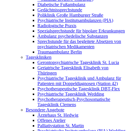
Diabetische Fußambulanz
Gedächtnissprechstunde
Poliklinik Große Hamburger Straße
Psychiatrische Institutsambulanzen (PIA)
Radiologische Praxis
Spezialsprechstunde für bipolare Erkrankungen
Ambulanz psychedelische Substanzen
Sprechstunde für das begleitete Absetzen von
psychiatrischen Medikamenten
Traumaambulanz Berlin
Tageskliniken
Gerontopsychiatrische Tagesklinik St. Lucia
Geriatrische Tagesklinik Elisabeth von
Thüringen
Psychiatrische Tagesklinik und Ambulanz für
Patienten mit Doppeldiagnosen (Station 42)
Psychotherapeutische Tagesklinik DBT-Flex
Psychiatrische Tagesklinik Wedding
Psychotherapeutisch-Psychosomatische
Tagesklinik Clemens
Besondere Angebote
Ärztehaus St. Hedwig
Offenes Atelier
Palliativstation St. Martin
Psychiatrische Insitutsambulanz (PIA) Wedding