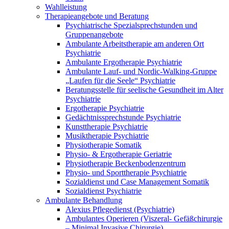
Wahlleistung
Therapieangebote und Beratung
Psychiatrische Spezialsprechstunden und
Gruppenangebote
Ambulante Arbeitstherapie am anderen Ort
Psychiatrie
Ambulante Ergotherapie Psychiatrie
Ambulante Lauf- und Nordic-Walking-Gruppe
„Laufen für die Seele“ Psychiatrie
Beratungsstelle für seelische Gesundheit im Alter
Psychiatrie
Ergotherapie Psychiatrie
Gedächtnissprechstunde Psychiatrie
Kunsttherapie Psychiatrie
Musiktherapie Psychiatrie
Physiotherapie Somatik
Physio- & Ergotherapie Geriatrie
Physiotherapie Beckenbodenzentrum
Physio- und Sporttherapie Psychiatrie
Sozialdienst und Case Management Somatik
Sozialdienst Psychiatrie
Ambulante Behandlung
Alexius Pflegedienst (Psychiatrie)
Ambulantes Operieren (Viszeral- Gefäßchirurgie
– Minimal Invasive Chirurgie)