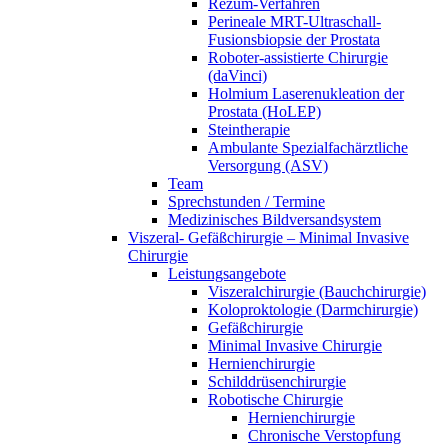
Rezum-Verfahren
Perineale MRT-Ultraschall-
Fusionsbiopsie der Prostata
Roboter-assistierte Chirurgie
(daVinci)
Holmium Laserenukleation der
Prostata (HoLEP)
Steintherapie
Ambulante Spezialfachärztliche
Versorgung (ASV)
Team
Sprechstunden / Termine
Medizinisches Bildversandsystem
Viszeral- Gefäßchirurgie – Minimal Invasive
Chirurgie
Leistungsangebote
Viszeralchirurgie (Bauchchirurgie)
Koloproktologie (Darmchirurgie)
Gefäßchirurgie
Minimal Invasive Chirurgie
Hernienchirurgie
Schilddrüsenchirurgie
Robotische Chirurgie
Hernienchirurgie
Chronische Verstopfung