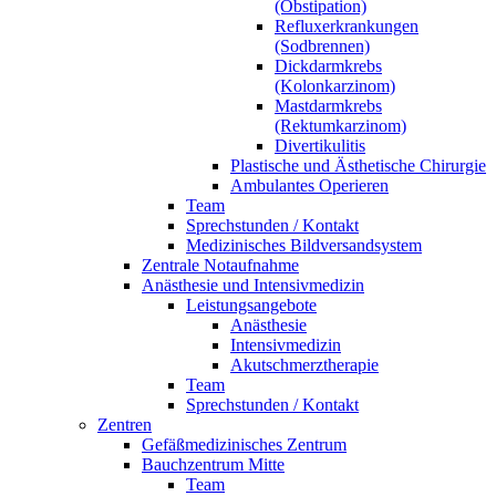
(Obstipation)
Refluxerkrankungen
(Sodbrennen)
Dickdarmkrebs
(Kolonkarzinom)
Mastdarmkrebs
(Rektumkarzinom)
Divertikulitis
Plastische und Ästhetische Chirurgie
Ambulantes Operieren
Team
Sprechstunden / Kontakt
Medizinisches Bildversandsystem
Zentrale Notaufnahme
Anästhesie und Intensivmedizin
Leistungsangebote
Anästhesie
Intensivmedizin
Akutschmerztherapie
Team
Sprechstunden / Kontakt
Zentren
Gefäßmedizinisches Zentrum
Bauchzentrum Mitte
Team