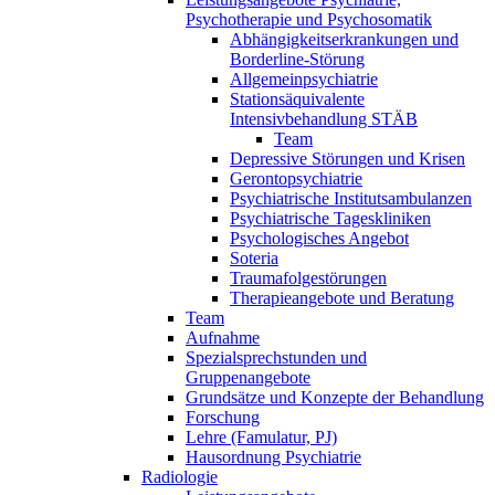
Psychotherapie und Psychosomatik
Abhängigkeitserkrankungen und
Borderline-Störung
Allgemeinpsychiatrie
Stationsäquivalente
Intensivbehandlung STÄB
Team
Depressive Störungen und Krisen
Gerontopsychiatrie
Psychiatrische Institutsambulanzen
Psychiatrische Tageskliniken
Psychologisches Angebot
Soteria
Traumafolgestörungen
Therapieangebote und Beratung
Team
Aufnahme
Spezialsprechstunden und
Gruppenangebote
Grundsätze und Konzepte der Behandlung
Forschung
Lehre (Famulatur, PJ)
Hausordnung Psychiatrie
Radiologie