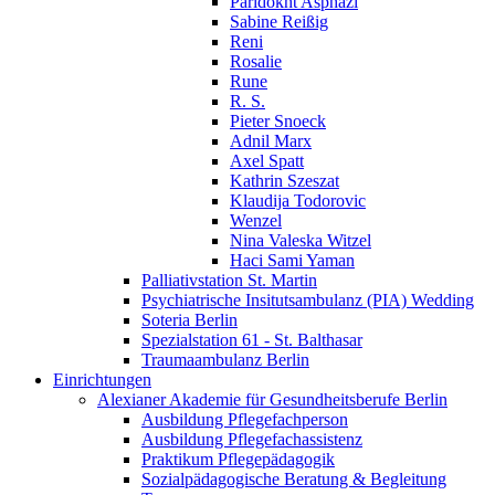
Paridokht Asphazi
Sabine Reißig
Reni
Rosalie
Rune
R. S.
Pieter Snoeck
Adnil Marx
Axel Spatt
Kathrin Szeszat
Klaudija Todorovic
Wenzel
Nina Valeska Witzel
Haci Sami Yaman
Palliativstation St. Martin
Psychiatrische Insitutsambulanz (PIA) Wedding
Soteria Berlin
Spezialstation 61 - St. Balthasar
Traumaambulanz Berlin
Einrichtungen
Alexianer Akademie für Gesundheitsberufe Berlin
Ausbildung Pflegefachperson
Ausbildung Pflegefachassistenz
Praktikum Pflegepädagogik
Sozialpädagogische Beratung & Begleitung