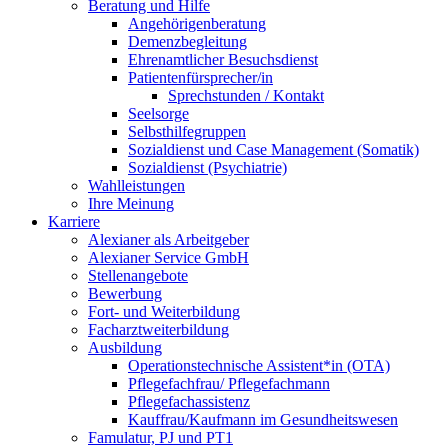
Beratung und Hilfe
Angehörigenberatung
Demenzbegleitung
Ehrenamtlicher Besuchsdienst
Patientenfürsprecher/in
Sprechstunden / Kontakt
Seelsorge
Selbsthilfegruppen
Sozialdienst und Case Management (Somatik)
Sozialdienst (Psychiatrie)
Wahlleistungen
Ihre Meinung
Karriere
Alexianer als Arbeitgeber
Alexianer Service GmbH
Stellenangebote
Bewerbung
Fort- und Weiterbildung
Facharztweiterbildung
Ausbildung
Operationstechnische Assistent*in (OTA)
Pflegefachfrau/ Pflegefachmann
Pflegefachassistenz
Kauffrau/Kaufmann im Gesundheitswesen
Famulatur, PJ und PT1