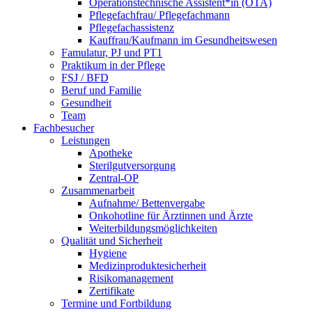
Operationstechnische Assistent*in (OTA)
Pflegefachfrau/ Pflegefachmann
Pflegefachassistenz
Kauffrau/Kaufmann im Gesundheitswesen
Famulatur, PJ und PT1
Praktikum in der Pflege
FSJ / BFD
Beruf und Familie
Gesundheit
Team
Fachbesucher
Leistungen
Apotheke
Sterilgutversorgung
Zentral-OP
Zusammenarbeit
Aufnahme/ Bettenvergabe
Onkohotline für Ärztinnen und Ärzte
Weiterbildungsmöglichkeiten
Qualität und Sicherheit
Hygiene
Medizinproduktesicherheit
Risikomanagement
Zertifikate
Termine und Fortbildung