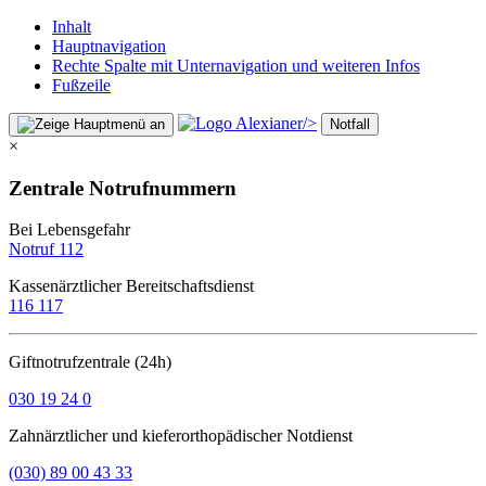
Inhalt
Hauptnavigation
Rechte Spalte mit Unternavigation und weiteren Infos
Fußzeile
/>
Notfall
×
Zentrale Notrufnummern
Bei Lebensgefahr
Notruf 112
Kassenärztlicher Bereitschaftsdienst
116 117
Giftnotrufzentrale (24h)
030 19 24 0
Zahnärztlicher und kieferorthopädischer Notdienst
(030) 89 00 43 33