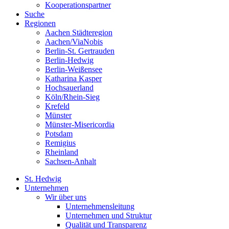
Kooperationspartner
Suche
Regionen
Aachen Städteregion
Aachen/ViaNobis
Berlin-St. Gertrauden
Berlin-Hedwig
Berlin-Weißensee
Katharina Kasper
Hochsauerland
Köln/Rhein-Sieg
Krefeld
Münster
Münster-Misericordia
Potsdam
Remigius
Rheinland
Sachsen-Anhalt
St. Hedwig
Unternehmen
Wir über uns
Unternehmensleitung
Unternehmen und Struktur
Qualität und Transparenz