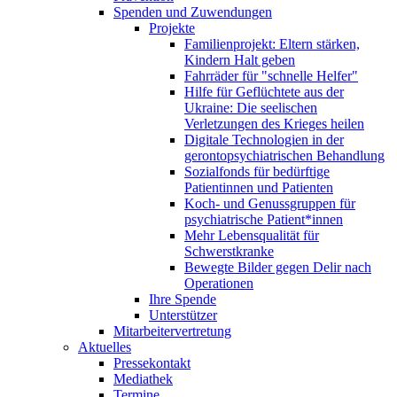
Spenden und Zuwendungen
Projekte
Familienprojekt: Eltern stärken,
Kindern Halt geben
Fahrräder für "schnelle Helfer"
Hilfe für Geflüchtete aus der
Ukraine: Die seelischen
Verletzungen des Krieges heilen
Digitale Technologien in der
gerontopsychiatrischen Behandlung
Sozialfonds für bedürftige
Patientinnen und Patienten
Koch- und Genussgruppen für
psychiatrische Patient*innen
Mehr Lebensqualität für
Schwerstkranke
Bewegte Bilder gegen Delir nach
Operationen
Ihre Spende
Unterstützer
Mitarbeitervertretung
Aktuelles
Pressekontakt
Mediathek
Termine