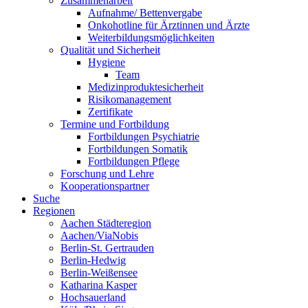
Zusammenarbeit
Aufnahme/ Bettenvergabe
Onkohotline für Ärztinnen und Ärzte
Weiterbildungsmöglichkeiten
Qualität und Sicherheit
Hygiene
Team
Medizinproduktesicherheit
Risikomanagement
Zertifikate
Termine und Fortbildung
Fortbildungen Psychiatrie
Fortbildungen Somatik
Fortbildungen Pflege
Forschung und Lehre
Kooperationspartner
Suche
Regionen
Aachen Städteregion
Aachen/ViaNobis
Berlin-St. Gertrauden
Berlin-Hedwig
Berlin-Weißensee
Katharina Kasper
Hochsauerland