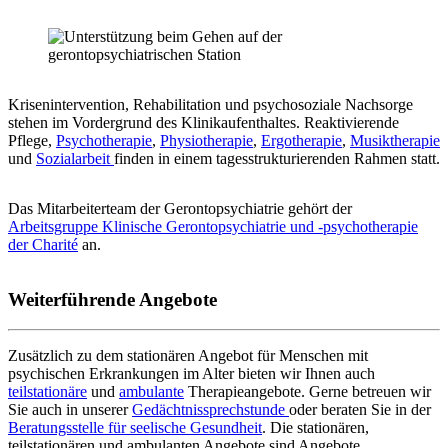
Krisenintervention, Rehabilitation und psychosoziale Nachsorge
stehen im Vordergrund des Klinikaufenthaltes. Reaktivierende
Pflege,
Psychotherapie
,
Physiotherapie
,
Ergotherapie
,
Musiktherapie
und
Sozialarbeit
finden in einem tagesstrukturierenden Rahmen statt.
Das Mitarbeiterteam der Gerontopsychiatrie gehört der
Arbeitsgruppe Klinische Gerontopsychiatrie und -psychotherapie
der Charité
an.
Weiterführende Angebote
Zusätzlich zu dem stationären Angebot für Menschen mit
psychischen Erkrankungen im Alter bieten wir Ihnen auch
teilstationäre
und
ambulante
Therapieangebote. Gerne betreuen wir
Sie auch in unserer
Gedächtnissprechstunde
oder beraten Sie in der
Beratungsstelle für seelische Gesundheit
. Die stationären,
teilstationären und ambulanten Angebote sind Angebote