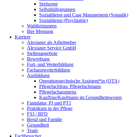
Seelsorge
Selbsthilfegruppen
Sozialdienst und Case Management (Somatik)
Sozialdienst (Psychiatrie)
Wahlleistungen
Ihre Meinung
Karriere
Alexianer als Arbeitgeber
Alexianer Service GmbH
Stellenangebote
Bewerbung
Fort- und Weiterbildung
Facharztweiterbildung
Ausbildung
Operationstechnische Assistent*in (OTA)
Pflegefachfrau/ Pflegefachmann
Pflegefachassistenz
Kauffrau/Kaufmann im Gesundheitswesen
Famulatur, PJ und PT1
Praktikum in der Pflege
FSJ / BFD
Beruf und Familie
Gesundheit
Team
Fachbesucher