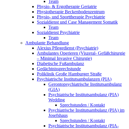
Team
Physio- & Ergotherapie Geriatrie
Physiotherapie Beckenbodenzentrum
Physio- und Sporttherapie Psychiatrie
Sozialdienst und Case Management Somatik
Team
Sozialdienst Psychiatrie
Team
Ambulante Behandlung
Alexius Pflegedienst (Psychiatrie)
Ambulantes Operieren (Viszeral- Gefäßchirurgie
– Minimal Invasive Chirurgie)
Diabetische Fußambulanz
Gedächtnissprechstunde
Poliklinik Große Hamburger Straße
Psychiatrische Institutsambulanzen (PIA)
Gerontopsychiatrische Institutsambulanz
(GIA)
Psychiatrische Institutsambulanz (PIA)
Wedding
Sprechstunden / Kontakt
Psychiatrische Institutsambulanz (PIA) im
Josefshaus
Sprechstunden / Kontakt
Psychiatrische Institutsambulanz (PIA-