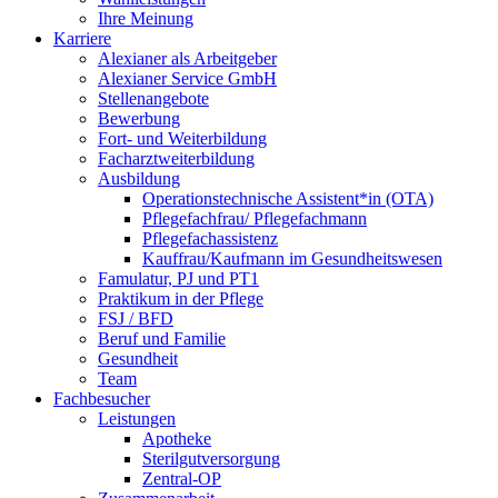
Ihre Meinung
Karriere
Alexianer als Arbeitgeber
Alexianer Service GmbH
Stellenangebote
Bewerbung
Fort- und Weiterbildung
Facharztweiterbildung
Ausbildung
Operationstechnische Assistent*in (OTA)
Pflegefachfrau/ Pflegefachmann
Pflegefachassistenz
Kauffrau/Kaufmann im Gesundheitswesen
Famulatur, PJ und PT1
Praktikum in der Pflege
FSJ / BFD
Beruf und Familie
Gesundheit
Team
Fachbesucher
Leistungen
Apotheke
Sterilgutversorgung
Zentral-OP