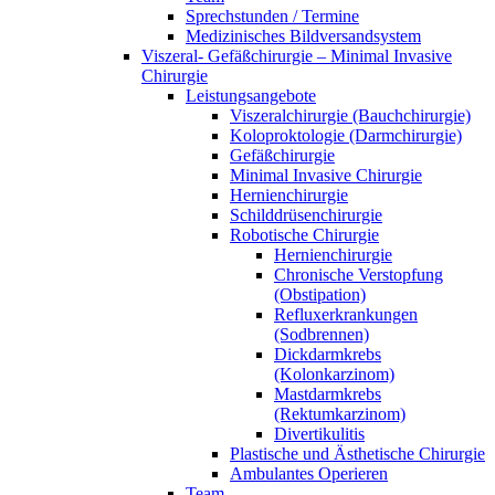
Sprechstunden / Termine
Medizinisches Bildversandsystem
Viszeral- Gefäßchirurgie – Minimal Invasive
Chirurgie
Leistungsangebote
Viszeralchirurgie (Bauchchirurgie)
Koloproktologie (Darmchirurgie)
Gefäßchirurgie
Minimal Invasive Chirurgie
Hernienchirurgie
Schilddrüsenchirurgie
Robotische Chirurgie
Hernienchirurgie
Chronische Verstopfung
(Obstipation)
Refluxerkrankungen
(Sodbrennen)
Dickdarmkrebs
(Kolonkarzinom)
Mastdarmkrebs
(Rektumkarzinom)
Divertikulitis
Plastische und Ästhetische Chirurgie
Ambulantes Operieren
Team