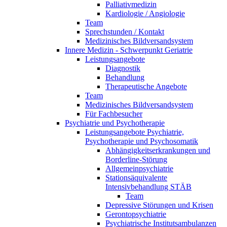
Palliativmedizin
Kardiologie / Angiologie
Team
Sprechstunden / Kontakt
Medizinisches Bildversandsystem
Innere Medizin - Schwerpunkt Geriatrie
Leistungsangebote
Diagnostik
Behandlung
Therapeutische Angebote
Team
Medizinisches Bildversandsystem
Für Fachbesucher
Psychiatrie und Psychotherapie
Leistungsangebote Psychiatrie,
Psychotherapie und Psychosomatik
Abhängigkeitserkrankungen und
Borderline-Störung
Allgemeinpsychiatrie
Stationsäquivalente
Intensivbehandlung STÄB
Team
Depressive Störungen und Krisen
Gerontopsychiatrie
Psychiatrische Institutsambulanzen