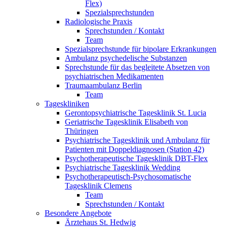
Flex)
Spezialsprechstunden
Radiologische Praxis
Sprechstunden / Kontakt
Team
Spezialsprechstunde für bipolare Erkrankungen
Ambulanz psychedelische Substanzen
Sprechstunde für das begleitete Absetzen von
psychiatrischen Medikamenten
Traumaambulanz Berlin
Team
Tageskliniken
Gerontopsychiatrische Tagesklinik St. Lucia
Geriatrische Tagesklinik Elisabeth von
Thüringen
Psychiatrische Tagesklinik und Ambulanz für
Patienten mit Doppeldiagnosen (Station 42)
Psychotherapeutische Tagesklinik DBT-Flex
Psychiatrische Tagesklinik Wedding
Psychotherapeutisch-Psychosomatische
Tagesklinik Clemens
Team
Sprechstunden / Kontakt
Besondere Angebote
Ärztehaus St. Hedwig