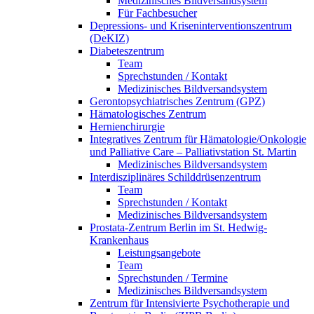
Medizinisches Bildversandsystem
Für Fachbesucher
Depressions- und Kriseninterventionszentrum
(DeKIZ)
Diabeteszentrum
Team
Sprechstunden / Kontakt
Medizinisches Bildversandsystem
Gerontopsychiatrisches Zentrum (GPZ)
Hämatologisches Zentrum
Hernienchirurgie
Integratives Zentrum für Hämatologie/Onkologie
und Palliative Care – Palliativstation St. Martin
Medizinisches Bildversandsystem
Interdisziplinäres Schilddrüsenzentrum
Team
Sprechstunden / Kontakt
Medizinisches Bildversandsystem
Prostata-Zentrum Berlin im St. Hedwig-
Krankenhaus
Leistungsangebote
Team
Sprechstunden / Termine
Medizinisches Bildversandsystem
Zentrum für Intensivierte Psychotherapie und