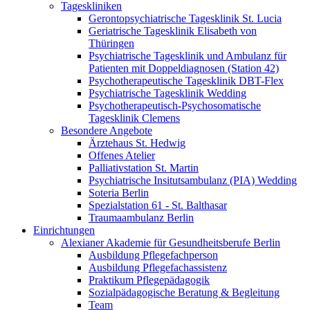
Tageskliniken
Gerontopsychiatrische Tagesklinik St. Lucia
Geriatrische Tagesklinik Elisabeth von
Thüringen
Psychiatrische Tagesklinik und Ambulanz für
Patienten mit Doppeldiagnosen (Station 42)
Psychotherapeutische Tagesklinik DBT-Flex
Psychiatrische Tagesklinik Wedding
Psychotherapeutisch-Psychosomatische
Tagesklinik Clemens
Besondere Angebote
Ärztehaus St. Hedwig
Offenes Atelier
Palliativstation St. Martin
Psychiatrische Insitutsambulanz (PIA) Wedding
Soteria Berlin
Spezialstation 61 - St. Balthasar
Traumaambulanz Berlin
Einrichtungen
Alexianer Akademie für Gesundheitsberufe Berlin
Ausbildung Pflegefachperson
Ausbildung Pflegefachassistenz
Praktikum Pflegepädagogik
Sozialpädagogische Beratung & Begleitung
Team