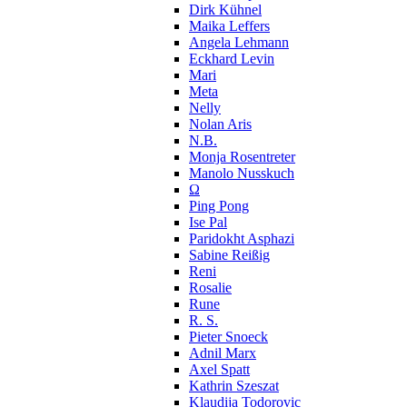
Dirk Kühnel
Maika Leffers
Angela Lehmann
Eckhard Levin
Mari
Meta
Nelly
Nolan Aris
N.B.
Monja Rosentreter
Manolo Nusskuch
Ω
Ping Pong
Ise Pal
Paridokht Asphazi
Sabine Reißig
Reni
Rosalie
Rune
R. S.
Pieter Snoeck
Adnil Marx
Axel Spatt
Kathrin Szeszat
Klaudija Todorovic