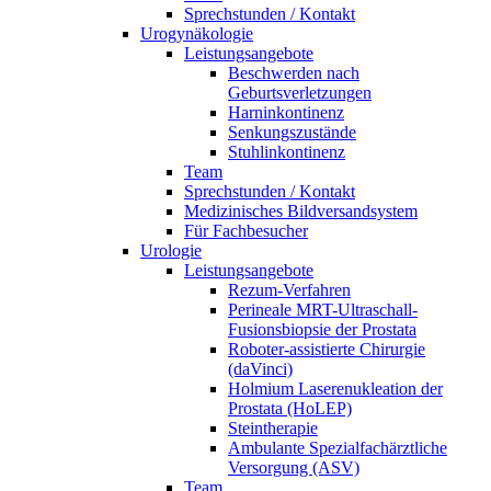
Sprechstunden / Kontakt
Urogynäkologie
Leistungsangebote
Beschwerden nach
Geburtsverletzungen
Harninkontinenz
Senkungszustände
Stuhlinkontinenz
Team
Sprechstunden / Kontakt
Medizinisches Bildversandsystem
Für Fachbesucher
Urologie
Leistungsangebote
Rezum-Verfahren
Perineale MRT-Ultraschall-
Fusionsbiopsie der Prostata
Roboter-assistierte Chirurgie
(daVinci)
Holmium Laserenukleation der
Prostata (HoLEP)
Steintherapie
Ambulante Spezialfachärztliche
Versorgung (ASV)
Team