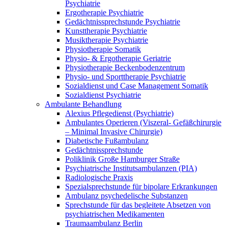
Psychiatrie
Ergotherapie Psychiatrie
Gedächtnissprechstunde Psychiatrie
Kunsttherapie Psychiatrie
Musiktherapie Psychiatrie
Physiotherapie Somatik
Physio- & Ergotherapie Geriatrie
Physiotherapie Beckenbodenzentrum
Physio- und Sporttherapie Psychiatrie
Sozialdienst und Case Management Somatik
Sozialdienst Psychiatrie
Ambulante Behandlung
Alexius Pflegedienst (Psychiatrie)
Ambulantes Operieren (Viszeral- Gefäßchirurgie
– Minimal Invasive Chirurgie)
Diabetische Fußambulanz
Gedächtnissprechstunde
Poliklinik Große Hamburger Straße
Psychiatrische Institutsambulanzen (PIA)
Radiologische Praxis
Spezialsprechstunde für bipolare Erkrankungen
Ambulanz psychedelische Substanzen
Sprechstunde für das begleitete Absetzen von
psychiatrischen Medikamenten
Traumaambulanz Berlin