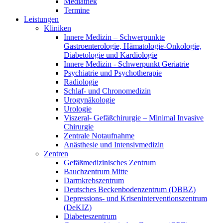
Mediathek
Termine
Leistungen
Kliniken
Innere Medizin – Schwerpunkte
Gastroenterologie, Hämatologie-Onkologie,
Diabetologie und Kardiologie
Innere Medizin - Schwerpunkt Geriatrie
Psychiatrie und Psychotherapie
Radiologie
Schlaf- und Chronomedizin
Urogynäkologie
Urologie
Viszeral- Gefäßchirurgie – Minimal Invasive
Chirurgie
Zentrale Notaufnahme
Anästhesie und Intensivmedizin
Zentren
Gefäßmedizinisches Zentrum
Bauchzentrum Mitte
Darmkrebszentrum
Deutsches Beckenbodenzentrum (DBBZ)
Depressions- und Kriseninterventionszentrum
(DeKIZ)
Diabeteszentrum