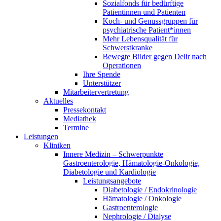
Sozialfonds für bedürftige
Patientinnen und Patienten
Koch- und Genussgruppen für
psychiatrische Patient*innen
Mehr Lebensqualität für
Schwerstkranke
Bewegte Bilder gegen Delir nach
Operationen
Ihre Spende
Unterstützer
Mitarbeitervertretung
Aktuelles
Pressekontakt
Mediathek
Termine
Leistungen
Kliniken
Innere Medizin – Schwerpunkte
Gastroenterologie, Hämatologie-Onkologie,
Diabetologie und Kardiologie
Leistungsangebote
Diabetologie / Endokrinologie
Hämatologie / Onkologie
Gastroenterologie
Nephrologie / Dialyse