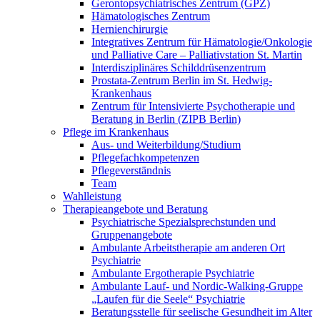
Gerontopsychiatrisches Zentrum (GPZ)
Hämatologisches Zentrum
Hernienchirurgie
Integratives Zentrum für Hämatologie/Onkologie
und Palliative Care – Palliativstation St. Martin
Interdisziplinäres Schilddrüsenzentrum
Prostata-Zentrum Berlin im St. Hedwig-
Krankenhaus
Zentrum für Intensivierte Psychotherapie und
Beratung in Berlin (ZIPB Berlin)
Pflege im Krankenhaus
Aus- und Weiterbildung/Studium
Pflegefachkompetenzen
Pflegeverständnis
Team
Wahlleistung
Therapieangebote und Beratung
Psychiatrische Spezialsprechstunden und
Gruppenangebote
Ambulante Arbeitstherapie am anderen Ort
Psychiatrie
Ambulante Ergotherapie Psychiatrie
Ambulante Lauf- und Nordic-Walking-Gruppe
„Laufen für die Seele“ Psychiatrie
Beratungsstelle für seelische Gesundheit im Alter