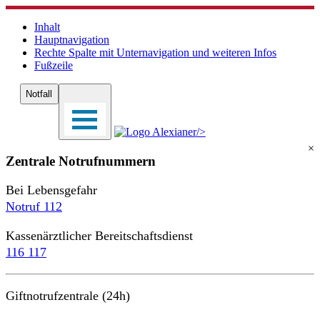
Inhalt
Hauptnavigation
Rechte Spalte mit Unternavigation und weiteren Infos
Fußzeile
Notfall
/>
×
Zentrale Notrufnummern
Bei Lebensgefahr
Notruf 112
Kassenärztlicher Bereitschaftsdienst
116 117
Giftnotrufzentrale (24h)