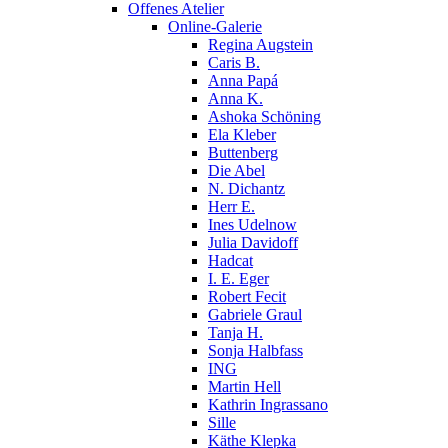
Offenes Atelier
Online-Galerie
Regina Augstein
Caris B.
Anna Papá
Anna K.
Ashoka Schöning
Ela Kleber
Buttenberg
Die Abel
N. Dichantz
Herr E.
Ines Udelnow
Julia Davidoff
Hadcat
I. E. Eger
Robert Fecit
Gabriele Graul
Tanja H.
Sonja Halbfass
ING
Martin Hell
Kathrin Ingrassano
Sille
Käthe Klepka