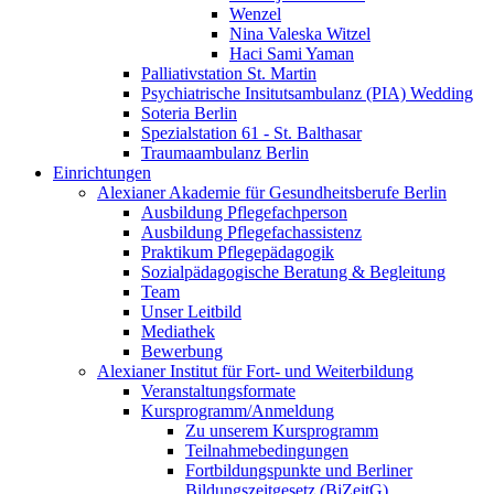
Wenzel
Nina Valeska Witzel
Haci Sami Yaman
Palliativstation St. Martin
Psychiatrische Insitutsambulanz (PIA) Wedding
Soteria Berlin
Spezialstation 61 - St. Balthasar
Traumaambulanz Berlin
Einrichtungen
Alexianer Akademie für Gesundheitsberufe Berlin
Ausbildung Pflegefachperson
Ausbildung Pflegefachassistenz
Praktikum Pflegepädagogik
Sozialpädagogische Beratung & Begleitung
Team
Unser Leitbild
Mediathek
Bewerbung
Alexianer Institut für Fort- und Weiterbildung
Veranstaltungsformate
Kursprogramm/Anmeldung
Zu unserem Kursprogramm
Teilnahmebedingungen
Fortbildungspunkte und Berliner
Bildungszeitgesetz (BiZeitG)