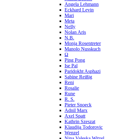
Angela Lehmann
Eckhard Levin
Mari
Meta
Nelly
Nolan Aris
N.B.
Monja Rosentreter
Manolo Nusskuch
Ω
Ping Pong
Ise Pal
Paridokht Asphazi
Sabine Reißig
Reni
Rosalie
Rune
R. S.
Pieter Snoeck
Adnil Marx
Axel Spatt
Kathrin Szeszat
Klaudija Todorovic
Wenzel
Nina Valeska Witzel