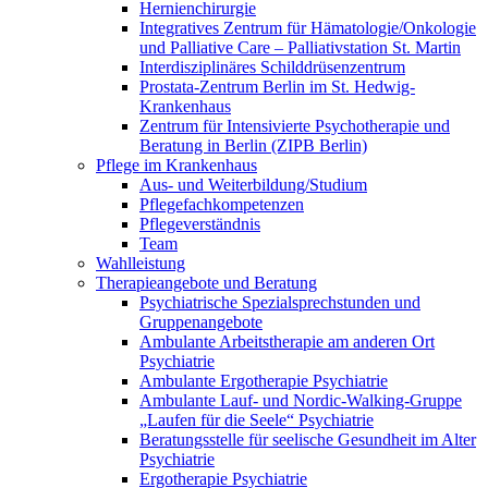
Hernienchirurgie
Integratives Zentrum für Hämatologie/Onkologie
und Palliative Care – Palliativstation St. Martin
Interdisziplinäres Schilddrüsenzentrum
Prostata-Zentrum Berlin im St. Hedwig-
Krankenhaus
Zentrum für Intensivierte Psychotherapie und
Beratung in Berlin (ZIPB Berlin)
Pflege im Krankenhaus
Aus- und Weiterbildung/Studium
Pflegefachkompetenzen
Pflegeverständnis
Team
Wahlleistung
Therapieangebote und Beratung
Psychiatrische Spezialsprechstunden und
Gruppenangebote
Ambulante Arbeitstherapie am anderen Ort
Psychiatrie
Ambulante Ergotherapie Psychiatrie
Ambulante Lauf- und Nordic-Walking-Gruppe
„Laufen für die Seele“ Psychiatrie
Beratungsstelle für seelische Gesundheit im Alter
Psychiatrie
Ergotherapie Psychiatrie