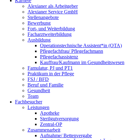
Karriere
Alexianer als Arbeitgeber
Alexianer Service GmbH
Stellenangebote
Bewerbung
Fort- und Weiterbildung
Facharztweiterbildung
Ausbildung
Operationstechnische Assistent*in (OTA)
Pflegefachfrau/ Pflegefachmann
Pflegefachassistenz
Kauffrau/Kaufmann im Gesundheitswesen
Famulatur, PJ und PT1
Praktikum in der Pflege
FSJ / BFD
Beruf und Familie
Gesundheit
Team
Fachbesucher
Leistungen
Apotheke
Sterilgutversorgung
Zentral-OP
Zusammenarbeit
Aufnahme/ Bettenvergabe