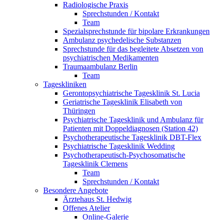
Radiologische Praxis
Sprechstunden / Kontakt
Team
Spezialsprechstunde für bipolare Erkrankungen
Ambulanz psychedelische Substanzen
Sprechstunde für das begleitete Absetzen von
psychiatrischen Medikamenten
Traumaambulanz Berlin
Team
Tageskliniken
Gerontopsychiatrische Tagesklinik St. Lucia
Geriatrische Tagesklinik Elisabeth von
Thüringen
Psychiatrische Tagesklinik und Ambulanz für
Patienten mit Doppeldiagnosen (Station 42)
Psychotherapeutische Tagesklinik DBT-Flex
Psychiatrische Tagesklinik Wedding
Psychotherapeutisch-Psychosomatische
Tagesklinik Clemens
Team
Sprechstunden / Kontakt
Besondere Angebote
Ärztehaus St. Hedwig
Offenes Atelier
Online-Galerie