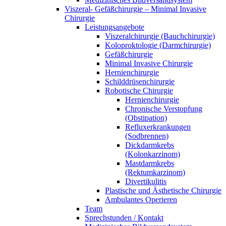
Viszeral- Gefäßchirurgie – Minimal Invasive
Chirurgie
Leistungsangebote
Viszeralchirurgie (Bauchchirurgie)
Koloproktologie (Darmchirurgie)
Gefäßchirurgie
Minimal Invasive Chirurgie
Hernienchirurgie
Schilddrüsenchirurgie
Robotische Chirurgie
Hernienchirurgie
Chronische Verstopfung
(Obstipation)
Refluxerkrankungen
(Sodbrennen)
Dickdarmkrebs
(Kolonkarzinom)
Mastdarmkrebs
(Rektumkarzinom)
Divertikulitis
Plastische und Ästhetische Chirurgie
Ambulantes Operieren
Team
Sprechstunden / Kontakt