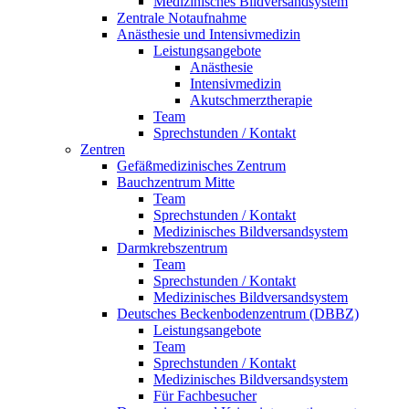
Medizinisches Bildversandsystem
Zentrale Notaufnahme
Anästhesie und Intensivmedizin
Leistungsangebote
Anästhesie
Intensivmedizin
Akutschmerztherapie
Team
Sprechstunden / Kontakt
Zentren
Gefäßmedizinisches Zentrum
Bauchzentrum Mitte
Team
Sprechstunden / Kontakt
Medizinisches Bildversandsystem
Darmkrebszentrum
Team
Sprechstunden / Kontakt
Medizinisches Bildversandsystem
Deutsches Beckenbodenzentrum (DBBZ)
Leistungsangebote
Team
Sprechstunden / Kontakt
Medizinisches Bildversandsystem
Für Fachbesucher