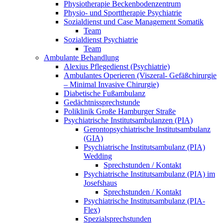
Physiotherapie Beckenbodenzentrum
Physio- und Sporttherapie Psychiatrie
Sozialdienst und Case Management Somatik
Team
Sozialdienst Psychiatrie
Team
Ambulante Behandlung
Alexius Pflegedienst (Psychiatrie)
Ambulantes Operieren (Viszeral- Gefäßchirurgie
– Minimal Invasive Chirurgie)
Diabetische Fußambulanz
Gedächtnissprechstunde
Poliklinik Große Hamburger Straße
Psychiatrische Institutsambulanzen (PIA)
Gerontopsychiatrische Institutsambulanz
(GIA)
Psychiatrische Institutsambulanz (PIA)
Wedding
Sprechstunden / Kontakt
Psychiatrische Institutsambulanz (PIA) im
Josefshaus
Sprechstunden / Kontakt
Psychiatrische Institutsambulanz (PIA-
Flex)
Spezialsprechstunden