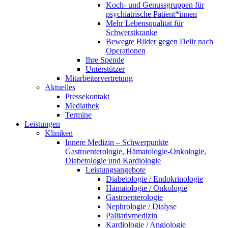
Koch- und Genussgruppen für
psychiatrische Patient*innen
Mehr Lebensqualität für
Schwerstkranke
Bewegte Bilder gegen Delir nach
Operationen
Ihre Spende
Unterstützer
Mitarbeitervertretung
Aktuelles
Pressekontakt
Mediathek
Termine
Leistungen
Kliniken
Innere Medizin – Schwerpunkte
Gastroenterologie, Hämatologie-Onkologie,
Diabetologie und Kardiologie
Leistungsangebote
Diabetologie / Endokrinologie
Hämatologie / Onkologie
Gastroenterologie
Nephrologie / Dialyse
Palliativmedizin
Kardiologie / Angiologie