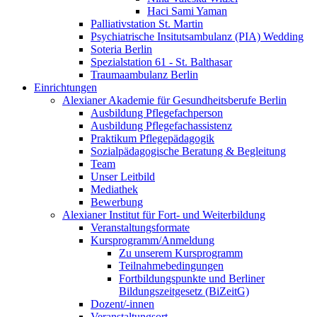
Haci Sami Yaman
Palliativstation St. Martin
Psychiatrische Insitutsambulanz (PIA) Wedding
Soteria Berlin
Spezialstation 61 - St. Balthasar
Traumaambulanz Berlin
Einrichtungen
Alexianer Akademie für Gesundheitsberufe Berlin
Ausbildung Pflegefachperson
Ausbildung Pflegefachassistenz
Praktikum Pflegepädagogik
Sozialpädagogische Beratung & Begleitung
Team
Unser Leitbild
Mediathek
Bewerbung
Alexianer Institut für Fort- und Weiterbildung
Veranstaltungsformate
Kursprogramm/Anmeldung
Zu unserem Kursprogramm
Teilnahmebedingungen
Fortbildungspunkte und Berliner
Bildungszeitgesetz (BiZeitG)
Dozent/-innen
Veranstaltungsort