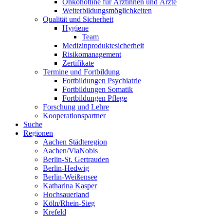
Onkohotline für Ärztinnen und Ärzte
Weiterbildungsmöglichkeiten
Qualität und Sicherheit
Hygiene
Team
Medizinproduktesicherheit
Risikomanagement
Zertifikate
Termine und Fortbildung
Fortbildungen Psychiatrie
Fortbildungen Somatik
Fortbildungen Pflege
Forschung und Lehre
Kooperationspartner
Suche
Regionen
Aachen Städteregion
Aachen/ViaNobis
Berlin-St. Gertrauden
Berlin-Hedwig
Berlin-Weißensee
Katharina Kasper
Hochsauerland
Köln/Rhein-Sieg
Krefeld