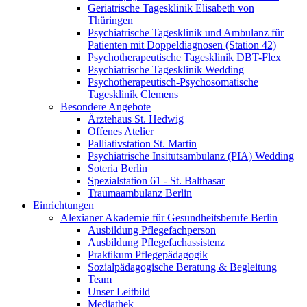
Geriatrische Tagesklinik Elisabeth von
Thüringen
Psychiatrische Tagesklinik und Ambulanz für
Patienten mit Doppeldiagnosen (Station 42)
Psychotherapeutische Tagesklinik DBT-Flex
Psychiatrische Tagesklinik Wedding
Psychotherapeutisch-Psychosomatische
Tagesklinik Clemens
Besondere Angebote
Ärztehaus St. Hedwig
Offenes Atelier
Palliativstation St. Martin
Psychiatrische Insitutsambulanz (PIA) Wedding
Soteria Berlin
Spezialstation 61 - St. Balthasar
Traumaambulanz Berlin
Einrichtungen
Alexianer Akademie für Gesundheitsberufe Berlin
Ausbildung Pflegefachperson
Ausbildung Pflegefachassistenz
Praktikum Pflegepädagogik
Sozialpädagogische Beratung & Begleitung
Team
Unser Leitbild
Mediathek