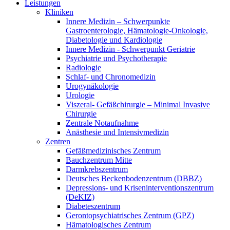
Leistungen
Kliniken
Innere Medizin – Schwerpunkte
Gastroenterologie, Hämatologie-Onkologie,
Diabetologie und Kardiologie
Innere Medizin - Schwerpunkt Geriatrie
Psychiatrie und Psychotherapie
Radiologie
Schlaf- und Chronomedizin
Urogynäkologie
Urologie
Viszeral- Gefäßchirurgie – Minimal Invasive
Chirurgie
Zentrale Notaufnahme
Anästhesie und Intensivmedizin
Zentren
Gefäßmedizinisches Zentrum
Bauchzentrum Mitte
Darmkrebszentrum
Deutsches Beckenbodenzentrum (DBBZ)
Depressions- und Kriseninterventionszentrum
(DeKIZ)
Diabeteszentrum
Gerontopsychiatrisches Zentrum (GPZ)
Hämatologisches Zentrum