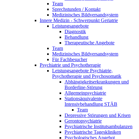
Team
Sprechstunden / Kontakt
Medizinisches Bildversandsystem
Innere Medizin - Schwerpunkt Geriatrie
Leistungsangebote
Diagnostik
Behandlung
Therapeutische Angebote
Team
Medizinisches Bildversandsystem
Für Fachbesucher
Psychiatrie und Psychotherapie
Leistungsangebote Psychiatrie,
Psychotherapie und Psychosomatik
Abhängigkeitserkrankungen und
Borderline-Störung
Allgemeinpsychiatrie
Stationsäquivalente
Intensivbehandlung STÄB
Team
Depressive Störungen und Krisen
Gerontopsychiatrie
Psychiatrische Institutsambulanzen
Psychiatrische Tageskliniken
Psychologisches Angebot