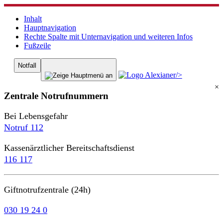
Inhalt
Hauptnavigation
Rechte Spalte mit Unternavigation und weiteren Infos
Fußzeile
Notfall
/>
×
Zentrale Notrufnummern
Bei Lebensgefahr
Notruf 112
Kassenärztlicher Bereitschaftsdienst
116 117
Giftnotrufzentrale (24h)
030 19 24 0