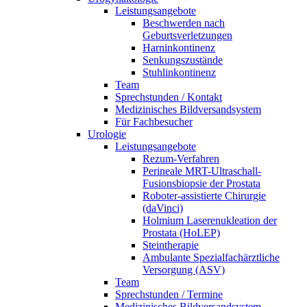
Leistungsangebote
Beschwerden nach
Geburtsverletzungen
Harninkontinenz
Senkungszustände
Stuhlinkontinenz
Team
Sprechstunden / Kontakt
Medizinisches Bildversandsystem
Für Fachbesucher
Urologie
Leistungsangebote
Rezum-Verfahren
Perineale MRT-Ultraschall-
Fusionsbiopsie der Prostata
Roboter-assistierte Chirurgie
(daVinci)
Holmium Laserenukleation der
Prostata (HoLEP)
Steintherapie
Ambulante Spezialfachärztliche
Versorgung (ASV)
Team
Sprechstunden / Termine
Medizinisches Bildversandsystem