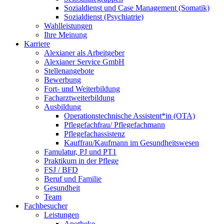
Sozialdienst und Case Management (Somatik)
Sozialdienst (Psychiatrie)
Wahlleistungen
Ihre Meinung
Karriere
Alexianer als Arbeitgeber
Alexianer Service GmbH
Stellenangebote
Bewerbung
Fort- und Weiterbildung
Facharztweiterbildung
Ausbildung
Operationstechnische Assistent*in (OTA)
Pflegefachfrau/ Pflegefachmann
Pflegefachassistenz
Kauffrau/Kaufmann im Gesundheitswesen
Famulatur, PJ und PT1
Praktikum in der Pflege
FSJ / BFD
Beruf und Familie
Gesundheit
Team
Fachbesucher
Leistungen
Apotheke