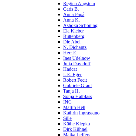
Regina Augstein
Caris B.
Anna Papá
Anna K.
Ashoka Schöning
Ela Kleber
Buttenberg
Die Abel
N. Dichantz
Herr E.
Ines Udelnow
Julia Davidoff
Hadcat
I. E. Eger
Robert Fecit
Gabriele Graul
Tanja H.
Sonja Halbfass
ING
Martin Hell
Kathrin Ingrassano
Sille
Käthe Klepka
Dirk Kühnel
Maika Leffers