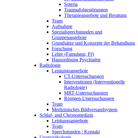
Soteria
Traumafolgestörungen
Therapieangebote und Beratung
Team
Aufnahme
Spezialsprechstunden und
Gruppenangebote
Grundsätze und Konzepte der Behandlung
Forschung
Lehre (Famulatur, PJ)
Hausordnung Psychiatrie
Radiologie
Leistungsangebote
CT-Untersuchungen
Interventionen (Interventionelle
Radiologie)
MRT-Untersuchungen
Röntgen-Untersuchungen
Team
Medizinisches Bildversandsystem
Schlaf- und Chronomedizin
Leistungsangebote
Team
Sprechstunden / Kontakt
Urogynäkologie