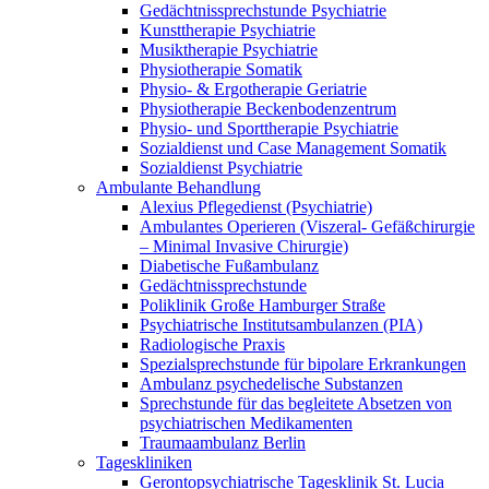
Gedächtnissprechstunde Psychiatrie
Kunsttherapie Psychiatrie
Musiktherapie Psychiatrie
Physiotherapie Somatik
Physio- & Ergotherapie Geriatrie
Physiotherapie Beckenbodenzentrum
Physio- und Sporttherapie Psychiatrie
Sozialdienst und Case Management Somatik
Sozialdienst Psychiatrie
Ambulante Behandlung
Alexius Pflegedienst (Psychiatrie)
Ambulantes Operieren (Viszeral- Gefäßchirurgie
– Minimal Invasive Chirurgie)
Diabetische Fußambulanz
Gedächtnissprechstunde
Poliklinik Große Hamburger Straße
Psychiatrische Institutsambulanzen (PIA)
Radiologische Praxis
Spezialsprechstunde für bipolare Erkrankungen
Ambulanz psychedelische Substanzen
Sprechstunde für das begleitete Absetzen von
psychiatrischen Medikamenten
Traumaambulanz Berlin
Tageskliniken
Gerontopsychiatrische Tagesklinik St. Lucia