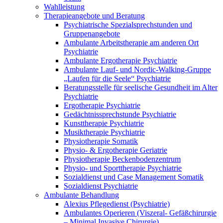
Wahlleistung
Therapieangebote und Beratung
Psychiatrische Spezialsprechstunden und
Gruppenangebote
Ambulante Arbeitstherapie am anderen Ort
Psychiatrie
Ambulante Ergotherapie Psychiatrie
Ambulante Lauf- und Nordic-Walking-Gruppe
„Laufen für die Seele“ Psychiatrie
Beratungsstelle für seelische Gesundheit im Alter
Psychiatrie
Ergotherapie Psychiatrie
Gedächtnissprechstunde Psychiatrie
Kunsttherapie Psychiatrie
Musiktherapie Psychiatrie
Physiotherapie Somatik
Physio- & Ergotherapie Geriatrie
Physiotherapie Beckenbodenzentrum
Physio- und Sporttherapie Psychiatrie
Sozialdienst und Case Management Somatik
Sozialdienst Psychiatrie
Ambulante Behandlung
Alexius Pflegedienst (Psychiatrie)
Ambulantes Operieren (Viszeral- Gefäßchirurgie
– Minimal Invasive Chirurgie)