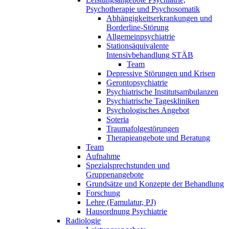
Psychotherapie und Psychosomatik
Abhängigkeitserkrankungen und
Borderline-Störung
Allgemeinpsychiatrie
Stationsäquivalente
Intensivbehandlung STÄB
Team
Depressive Störungen und Krisen
Gerontopsychiatrie
Psychiatrische Institutsambulanzen
Psychiatrische Tageskliniken
Psychologisches Angebot
Soteria
Traumafolgestörungen
Therapieangebote und Beratung
Team
Aufnahme
Spezialsprechstunden und
Gruppenangebote
Grundsätze und Konzepte der Behandlung
Forschung
Lehre (Famulatur, PJ)
Hausordnung Psychiatrie
Radiologie