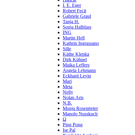
I. E. Eger
Robert Fecit
Gabriele Graul
Tanja H.
Sonja Halbfass
ING
Martin Hell
Kathrin Ingrassano
Sille
Käthe Klepka
Dirk Kühnel
Maika Leffers
Angela Lehmann
Eckhard Levin
Mari
Meta
Nelly
Nolan Aris
N.B.
Monja Rosentreter
Manolo Nusskuch
Ω
Ping Pong
Ise Pal