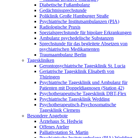
Diabetische Fußambulanz
Gedächtnissprechstunde
Poliklinik Große Hamburger Straße
Psychiatrische Institutsambulanzen (PIA)
Radiologische Praxis
Spezialsprechstunde für bipolare Erkrankungen
Ambulanz psychedelische Substanzen
Sprechstunde für das begleitete Absetzen von
psychiatrischen Medikamenten
Traumaambulanz Berlin
Tageskliniken
Gerontopsychiatrische Tagesklinik St. Lucia
Geriatrische Tagesklinik Elisabeth von
Thüringen
Psychiatrische Tagesklinik und Ambulanz für
Patienten mit Doppeldiagnosen (Station 42)
Psychotherapeutische Tagesklinik DBT-Flex
Psychiatrische Tagesklinik Wedding
Psychotherapeutisch-Psychosomatische
Tagesklinik Clemens
Besondere Angebote
Ärztehaus St. Hedwig
Offenes Atelier
Palliativstation St. Martin
Psychiatrische Insitutsambulanz (PIA) Wedding