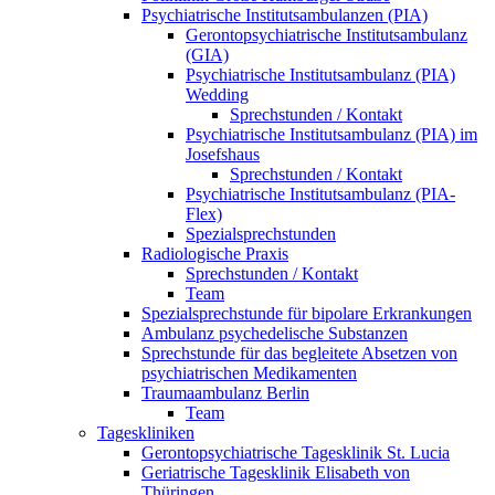
Psychiatrische Institutsambulanzen (PIA)
Gerontopsychiatrische Institutsambulanz
(GIA)
Psychiatrische Institutsambulanz (PIA)
Wedding
Sprechstunden / Kontakt
Psychiatrische Institutsambulanz (PIA) im
Josefshaus
Sprechstunden / Kontakt
Psychiatrische Institutsambulanz (PIA-
Flex)
Spezialsprechstunden
Radiologische Praxis
Sprechstunden / Kontakt
Team
Spezialsprechstunde für bipolare Erkrankungen
Ambulanz psychedelische Substanzen
Sprechstunde für das begleitete Absetzen von
psychiatrischen Medikamenten
Traumaambulanz Berlin
Team
Tageskliniken
Gerontopsychiatrische Tagesklinik St. Lucia
Geriatrische Tagesklinik Elisabeth von
Thüringen