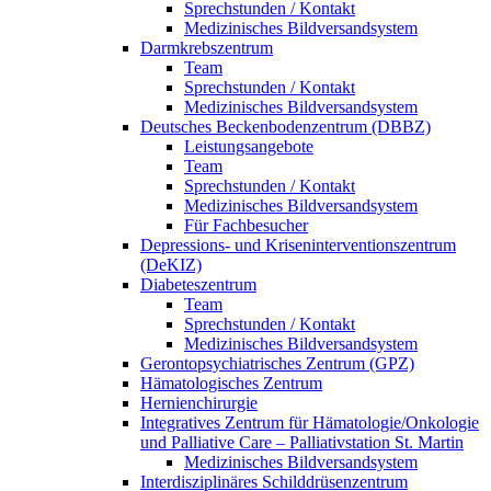
Sprechstunden / Kontakt
Medizinisches Bildversandsystem
Darmkrebszentrum
Team
Sprechstunden / Kontakt
Medizinisches Bildversandsystem
Deutsches Beckenbodenzentrum (DBBZ)
Leistungsangebote
Team
Sprechstunden / Kontakt
Medizinisches Bildversandsystem
Für Fachbesucher
Depressions- und Kriseninterventionszentrum
(DeKIZ)
Diabeteszentrum
Team
Sprechstunden / Kontakt
Medizinisches Bildversandsystem
Gerontopsychiatrisches Zentrum (GPZ)
Hämatologisches Zentrum
Hernienchirurgie
Integratives Zentrum für Hämatologie/Onkologie
und Palliative Care – Palliativstation St. Martin
Medizinisches Bildversandsystem
Interdisziplinäres Schilddrüsenzentrum