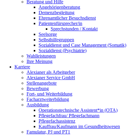
Beratung und Hilfe
Angehörigenberatung
Demenzbegleitung
Ehrenamtlicher Besuchsdienst
Patientenfürsprecher/in
Sprechstunden / Kontakt
Seelsorge
Selbsthilfegruppen
Sozialdienst und Case Management (Somatik)
Sozialdienst (Psychiatrie)
Wahlleistungen
Ihre Meinung
Karriere
Alexianer als Arbeitgeber
Alexianer Service GmbH
Stellenangebote
Bewerbung
Fort- und Weiterbildung
Facharztweiterbildung
Ausbildung
Operationstechnische Assistent*in (OTA)
Pflegefachfrau/ Pflegefachmann
Pflegefachassistenz
Kauffrau/Kaufmann im Gesundheitswesen
Famulatur, PJ und PT1