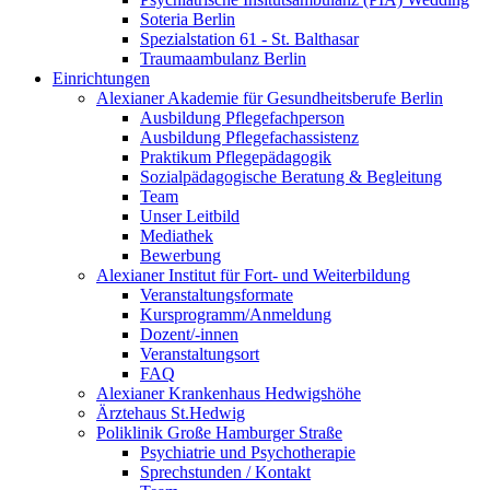
Soteria Berlin
Spezialstation 61 - St. Balthasar
Traumaambulanz Berlin
Einrichtungen
Alexianer Akademie für Gesundheitsberufe Berlin
Ausbildung Pflegefachperson
Ausbildung Pflegefachassistenz
Praktikum Pflegepädagogik
Sozialpädagogische Beratung & Begleitung
Team
Unser Leitbild
Mediathek
Bewerbung
Alexianer Institut für Fort- und Weiterbildung
Veranstaltungsformate
Kursprogramm/Anmeldung
Dozent/-innen
Veranstaltungsort
FAQ
Alexianer Krankenhaus Hedwigshöhe
Ärztehaus St.Hedwig
Poliklinik Große Hamburger Straße
Psychiatrie und Psychotherapie
Sprechstunden / Kontakt