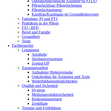
Operationstechnische Assistent*in (OTA)
Pflegefachfrau/ Pflegefachmann
Pflegefachassistenz
Kauffrau/Kaufmann im Gesundheitswesen
Famulatur, PJ und PT1
Praktikum in der Pflege
FSJ / BFD
Beruf und Familie
Gesundheit
Team
Fachbesucher
Leistungen
Apotheke
Sterilgutversorgung
Zentral-OP
Zusammenarbeit
Aufnahme/ Bettenvergabe
Onkohotline für Ärztinnen und Ärzte
Weiterbildungsmöglichkeiten
Qualität und Sicherheit
Hygiene
Medizinproduktesicherheit
Risikomanagement
Zertifikate
Termine und Fortbildung