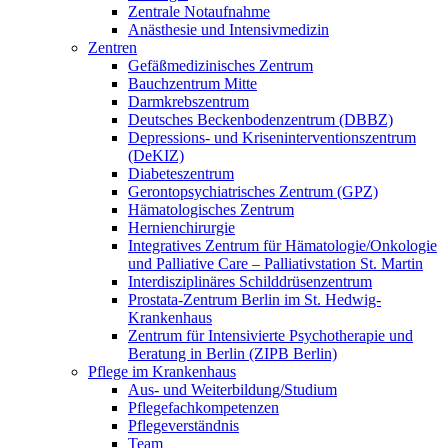
Zentrale Notaufnahme
Anästhesie und Intensivmedizin
Zentren
Gefäßmedizinisches Zentrum
Bauchzentrum Mitte
Darmkrebszentrum
Deutsches Beckenbodenzentrum (DBBZ)
Depressions- und Kriseninterventionszentrum
(DeKIZ)
Diabeteszentrum
Gerontopsychiatrisches Zentrum (GPZ)
Hämatologisches Zentrum
Hernienchirurgie
Integratives Zentrum für Hämatologie/Onkologie
und Palliative Care – Palliativstation St. Martin
Interdisziplinäres Schilddrüsenzentrum
Prostata-Zentrum Berlin im St. Hedwig-
Krankenhaus
Zentrum für Intensivierte Psychotherapie und
Beratung in Berlin (ZIPB Berlin)
Pflege im Krankenhaus
Aus- und Weiterbildung/Studium
Pflegefachkompetenzen
Pflegeverständnis
Team