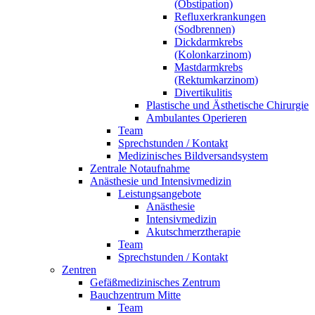
(Obstipation)
Refluxerkrankungen
(Sodbrennen)
Dickdarmkrebs
(Kolonkarzinom)
Mastdarmkrebs
(Rektumkarzinom)
Divertikulitis
Plastische und Ästhetische Chirurgie
Ambulantes Operieren
Team
Sprechstunden / Kontakt
Medizinisches Bildversandsystem
Zentrale Notaufnahme
Anästhesie und Intensivmedizin
Leistungsangebote
Anästhesie
Intensivmedizin
Akutschmerztherapie
Team
Sprechstunden / Kontakt
Zentren
Gefäßmedizinisches Zentrum
Bauchzentrum Mitte
Team