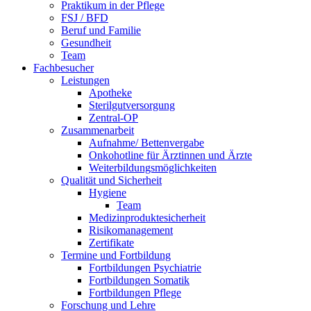
Praktikum in der Pflege
FSJ / BFD
Beruf und Familie
Gesundheit
Team
Fachbesucher
Leistungen
Apotheke
Sterilgutversorgung
Zentral-OP
Zusammenarbeit
Aufnahme/ Bettenvergabe
Onkohotline für Ärztinnen und Ärzte
Weiterbildungsmöglichkeiten
Qualität und Sicherheit
Hygiene
Team
Medizinproduktesicherheit
Risikomanagement
Zertifikate
Termine und Fortbildung
Fortbildungen Psychiatrie
Fortbildungen Somatik
Fortbildungen Pflege
Forschung und Lehre