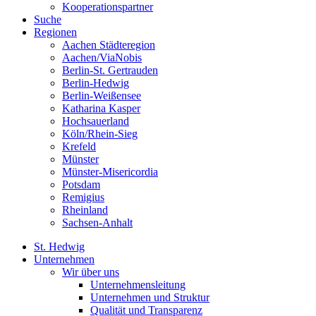
Kooperationspartner
Suche
Regionen
Aachen Städteregion
Aachen/ViaNobis
Berlin-St. Gertrauden
Berlin-Hedwig
Berlin-Weißensee
Katharina Kasper
Hochsauerland
Köln/Rhein-Sieg
Krefeld
Münster
Münster-Misericordia
Potsdam
Remigius
Rheinland
Sachsen-Anhalt
St. Hedwig
Unternehmen
Wir über uns
Unternehmensleitung
Unternehmen und Struktur
Qualität und Transparenz