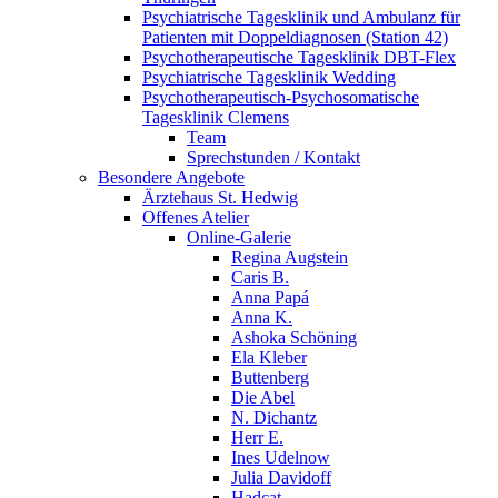
Psychiatrische Tagesklinik und Ambulanz für
Patienten mit Doppeldiagnosen (Station 42)
Psychotherapeutische Tagesklinik DBT-Flex
Psychiatrische Tagesklinik Wedding
Psychotherapeutisch-Psychosomatische
Tagesklinik Clemens
Team
Sprechstunden / Kontakt
Besondere Angebote
Ärztehaus St. Hedwig
Offenes Atelier
Online-Galerie
Regina Augstein
Caris B.
Anna Papá
Anna K.
Ashoka Schöning
Ela Kleber
Buttenberg
Die Abel
N. Dichantz
Herr E.
Ines Udelnow
Julia Davidoff
Hadcat