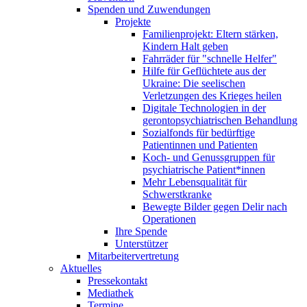
Spenden und Zuwendungen
Projekte
Familienprojekt: Eltern stärken,
Kindern Halt geben
Fahrräder für "schnelle Helfer"
Hilfe für Geflüchtete aus der
Ukraine: Die seelischen
Verletzungen des Krieges heilen
Digitale Technologien in der
gerontopsychiatrischen Behandlung
Sozialfonds für bedürftige
Patientinnen und Patienten
Koch- und Genussgruppen für
psychiatrische Patient*innen
Mehr Lebensqualität für
Schwerstkranke
Bewegte Bilder gegen Delir nach
Operationen
Ihre Spende
Unterstützer
Mitarbeitervertretung
Aktuelles
Pressekontakt
Mediathek
Termine