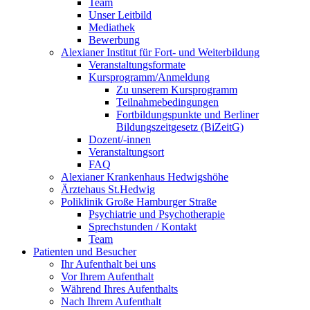
Team
Unser Leitbild
Mediathek
Bewerbung
Alexianer Institut für Fort- und Weiterbildung
Veranstaltungsformate
Kursprogramm/Anmeldung
Zu unserem Kursprogramm
Teilnahmebedingungen
Fortbildungspunkte und Berliner
Bildungszeitgesetz (BiZeitG)
Dozent/-innen
Veranstaltungsort
FAQ
Alexianer Krankenhaus Hedwigshöhe
Ärztehaus St.Hedwig
Poliklinik Große Hamburger Straße
Psychiatrie und Psychotherapie
Sprechstunden / Kontakt
Team
Patienten und Besucher
Ihr Aufenthalt bei uns
Vor Ihrem Aufenthalt
Während Ihres Aufenthalts
Nach Ihrem Aufenthalt