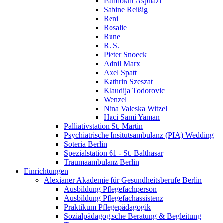
Paridokht Asphazi
Sabine Reißig
Reni
Rosalie
Rune
R. S.
Pieter Snoeck
Adnil Marx
Axel Spatt
Kathrin Szeszat
Klaudija Todorovic
Wenzel
Nina Valeska Witzel
Haci Sami Yaman
Palliativstation St. Martin
Psychiatrische Insitutsambulanz (PIA) Wedding
Soteria Berlin
Spezialstation 61 - St. Balthasar
Traumaambulanz Berlin
Einrichtungen
Alexianer Akademie für Gesundheitsberufe Berlin
Ausbildung Pflegefachperson
Ausbildung Pflegefachassistenz
Praktikum Pflegepädagogik
Sozialpädagogische Beratung & Begleitung