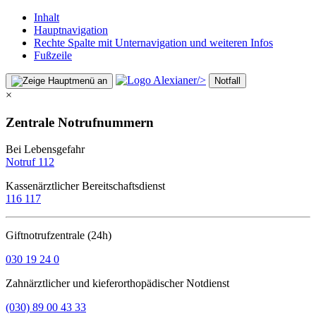
Inhalt
Hauptnavigation
Rechte Spalte mit Unternavigation und weiteren Infos
Fußzeile
/>
Notfall
×
Zentrale Notrufnummern
Bei Lebensgefahr
Notruf 112
Kassenärztlicher Bereitschaftsdienst
116 117
Giftnotrufzentrale (24h)
030 19 24 0
Zahnärztlicher und kieferorthopädischer Notdienst
(030) 89 00 43 33