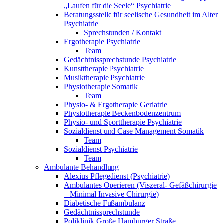
„Laufen für die Seele“ Psychiatrie
Beratungsstelle für seelische Gesundheit im Alter
Psychiatrie
Sprechstunden / Kontakt
Ergotherapie Psychiatrie
Team
Gedächtnissprechstunde Psychiatrie
Kunsttherapie Psychiatrie
Musiktherapie Psychiatrie
Physiotherapie Somatik
Team
Physio- & Ergotherapie Geriatrie
Physiotherapie Beckenbodenzentrum
Physio- und Sporttherapie Psychiatrie
Sozialdienst und Case Management Somatik
Team
Sozialdienst Psychiatrie
Team
Ambulante Behandlung
Alexius Pflegedienst (Psychiatrie)
Ambulantes Operieren (Viszeral- Gefäßchirurgie
– Minimal Invasive Chirurgie)
Diabetische Fußambulanz
Gedächtnissprechstunde
Poliklinik Große Hamburger Straße