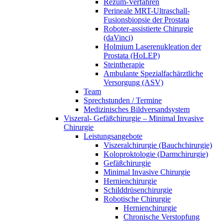
Rezum-Verfahren
Perineale MRT-Ultraschall-
Fusionsbiopsie der Prostata
Roboter-assistierte Chirurgie
(daVinci)
Holmium Laserenukleation der
Prostata (HoLEP)
Steintherapie
Ambulante Spezialfachärztliche
Versorgung (ASV)
Team
Sprechstunden / Termine
Medizinisches Bildversandsystem
Viszeral- Gefäßchirurgie – Minimal Invasive
Chirurgie
Leistungsangebote
Viszeralchirurgie (Bauchchirurgie)
Koloproktologie (Darmchirurgie)
Gefäßchirurgie
Minimal Invasive Chirurgie
Hernienchirurgie
Schilddrüsenchirurgie
Robotische Chirurgie
Hernienchirurgie
Chronische Verstopfung