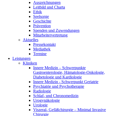
Auszeichnungen
Leitbild und Charta
Ethik
Seelsorge
Geschichte
Prävention
Spenden und Zuwendungen
Mitarbeitervertretung
Aktuelles
Pressekontakt
Mediathek
Termine
Leistungen
Kliniken
Innere Medizin – Schwerpunkte
Gastroenterologie, Hämatologie-Onkologie,
Diabetologie und Kardiologie
Innere Medizin - Schwerpunkt Geriatrie
Psychiatrie und Psychotherapie
Radiologie
Schlaf- und Chronomedizin
Urogynäkologie
Urologie
Viszeral- Gefäßchirurgie – Minimal Invasive
Chirurgie