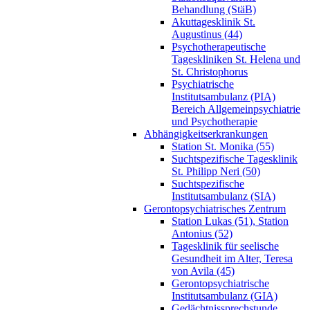
Behandlung (StäB)
Akuttagesklinik St.
Augustinus (44)
Psychotherapeutische
Tageskliniken St. Helena und
St. Christophorus
Psychiatrische
Institutsambulanz (PIA)
Bereich Allgemeinpsychiatrie
und Psychotherapie
Abhängigkeitserkrankungen
Station St. Monika (55)
Suchtspezifische Tagesklinik
St. Philipp Neri (50)
Suchtspezifische
Institutsambulanz (SIA)
Gerontopsychiatrisches Zentrum
Station Lukas (51), Station
Antonius (52)
Tagesklinik für seelische
Gesundheit im Alter, Teresa
von Avila (45)
Gerontopsychiatrische
Institutsambulanz (GIA)
Gedächtnissprechstunde