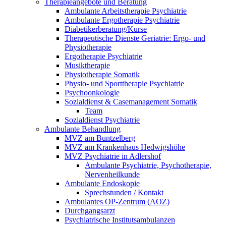
Therapieangebote und Beratung
Ambulante Arbeitstherapie Psychiatrie
Ambulante Ergotherapie Psychiatrie
Diabetikerberatung/Kurse
Therapeutische Dienste Geriatrie: Ergo- und
Physiotherapie
Ergotherapie Psychiatrie
Musiktherapie
Physiotherapie Somatik
Physio- und Sporttherapie Psychiatrie
Psychoonkologie
Sozialdienst & Casemanagement Somatik
Team
Sozialdienst Psychiatrie
Ambulante Behandlung
MVZ am Buntzelberg
MVZ am Krankenhaus Hedwigshöhe
MVZ Psychiatrie in Adlershof
Ambulante Psychiatrie, Psychotherapie,
Nervenheilkunde
Ambulante Endoskopie
Sprechstunden / Kontakt
Ambulantes OP-Zentrum (AOZ)
Durchgangsarzt
Psychiatrische Institutsambulanzen