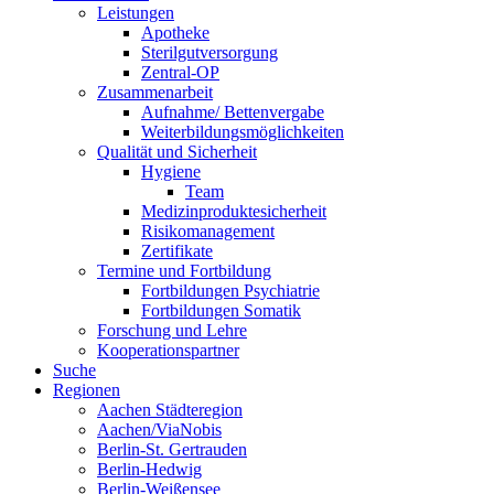
Leistungen
Apotheke
Sterilgutversorgung
Zentral-OP
Zusammenarbeit
Aufnahme/ Bettenvergabe
Weiterbildungsmöglichkeiten
Qualität und Sicherheit
Hygiene
Team
Medizinproduktesicherheit
Risikomanagement
Zertifikate
Termine und Fortbildung
Fortbildungen Psychiatrie
Fortbildungen Somatik
Forschung und Lehre
Kooperationspartner
Suche
Regionen
Aachen Städteregion
Aachen/ViaNobis
Berlin-St. Gertrauden
Berlin-Hedwig
Berlin-Weißensee