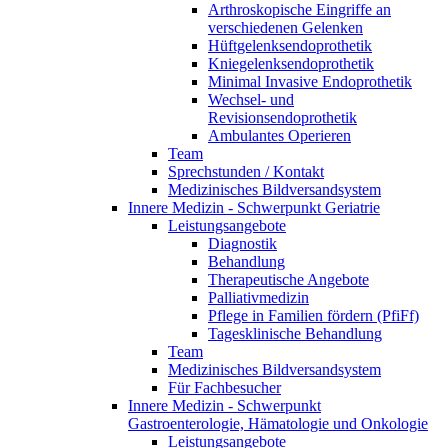
Arthroskopische Eingriffe an
verschiedenen Gelenken
Hüftgelenksendoprothetik
Kniegelenksendoprothetik
Minimal Invasive Endoprothetik
Wechsel- und
Revisionsendoprothetik
Ambulantes Operieren
Team
Sprechstunden / Kontakt
Medizinisches Bildversandsystem
Innere Medizin - Schwerpunkt Geriatrie
Leistungsangebote
Diagnostik
Behandlung
Therapeutische Angebote
Palliativmedizin
Pflege in Familien fördern (PfiFf)
Tagesklinische Behandlung
Team
Medizinisches Bildversandsystem
Für Fachbesucher
Innere Medizin - Schwerpunkt
Gastroenterologie, Hämatologie und Onkologie
Leistungsangebote