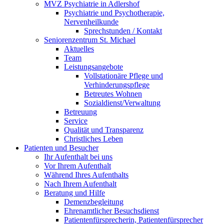
MVZ Psychiatrie in Adlershof
Psychiatrie und Psychotherapie,
Nervenheilkunde
Sprechstunden / Kontakt
Seniorenzentrum St. Michael
Aktuelles
Team
Leistungsangebote
Vollstationäre Pflege und
Verhinderungspflege
Betreutes Wohnen
Sozialdienst/Verwaltung
Betreuung
Service
Qualität und Transparenz
Christliches Leben
Patienten und Besucher
Ihr Aufenthalt bei uns
Vor Ihrem Aufenthalt
Während Ihres Aufenthalts
Nach Ihrem Aufenthalt
Beratung und Hilfe
Demenzbegleitung
Ehrenamtlicher Besuchsdienst
Patientenfürsprecherin, Patientenfürsprecher