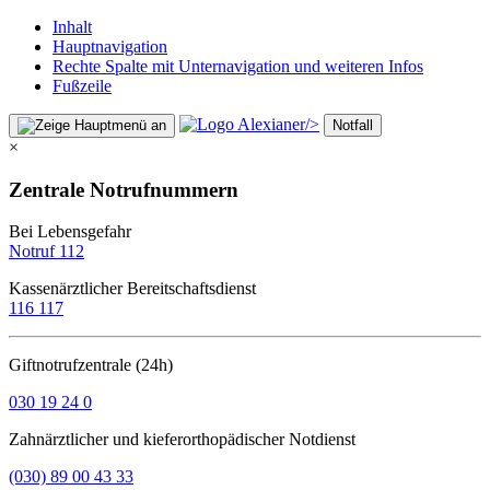
Inhalt
Hauptnavigation
Rechte Spalte mit Unternavigation und weiteren Infos
Fußzeile
/>
Notfall
×
Zentrale Notrufnummern
Bei Lebensgefahr
Notruf 112
Kassenärztlicher Bereitschaftsdienst
116 117
Giftnotrufzentrale (24h)
030 19 24 0
Zahnärztlicher und kieferorthopädischer Notdienst
(030) 89 00 43 33