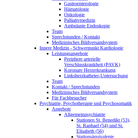
Gastroenterologie
Hämatologie
Onkologie
Palliativmedizin
Ambulante Endoskopie
Team
Sprechstunden / Kontakt
Medizinisches Bildversandsystem
Innere Medizin - Schwerpunkt Kardiologie
Leistungsangebote
Periphere arterielle
Verschlusskrankheit (PAVK)
Koronare Herzerkrankung
Linksherzkatheter-Untersuchung
Team
Kontakt / Sprechstunden
Medizinisches Bildversandsystem
Für Fachbesucher
Psychiatrie, Psychotherapie und Psychosomatik
Angebote
Allgemeinpsychiatrie
Stationen St. Benedikt (53),
St. Raphael (54) und St.
Elisabeth (56)
Stationsäquivalente