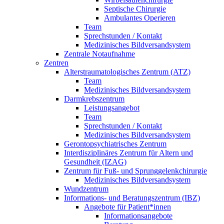
Septische Chirurgie
Ambulantes Operieren
Team
Sprechstunden / Kontakt
Medizinisches Bildversandsystem
Zentrale Notaufnahme
Zentren
Alterstraumatologisches Zentrum (ATZ)
Team
Medizinisches Bildversandsystem
Darmkrebszentrum
Leistungsangebot
Team
Sprechstunden / Kontakt
Medizinisches Bildversandsystem
Gerontopsychiatrisches Zentrum
Interdisziplinäres Zentrum für Altern und
Gesundheit (IZAG)
Zentrum für Fuß- und Sprunggelenkchirurgie
Medizinisches Bildversandsystem
Wundzentrum
Informations- und Beratungszentrum (IBZ)
Angebote für Patient*innen
Informationsangebote