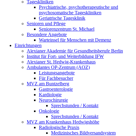
Tageskliniken
Psychiatrische, psychotherapeutische und
psychosomatische Tageskliniken
Geriatrische Tagesklinik
Senioren und Pflege
Seniorenzentrum St. Michael
Besondere Angebote
Warteinsel für Menschen mit Demenz
Einrichtungen
Alexianer Akademie für Gesundheitsberufe Berlin
Institut für Fort- und Weiterbildung IFW
Alexianer St. Hedwig-Krankenhaus
Ambulantes OP-Zentrum (AOZ)
Leistungsangebote
Für Fachbesucher
MVZ am Buntzelberg
Gastroenterologie
Kardiologie
Neurochirurgie
Sprechstunden / Kontakt
Onkologie
Sprechstunden / Kontakt
MVZ am Krankenhaus Hedwigshöhe
Radiologische Praxis
Medizinisches Bildversandsystem