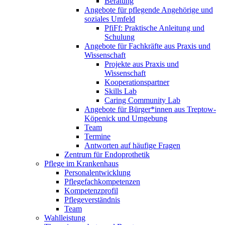
Beratung
Angebote für pflegende Angehörige und
soziales Umfeld
PfiFf: Praktische Anleitung und
Schulung
Angebote für Fachkräfte aus Praxis und
Wissenschaft
Projekte aus Praxis und
Wissenschaft
Kooperationspartner
Skills Lab
Caring Community Lab
Angebote für Bürger*innen aus Treptow-
Köpenick und Umgebung
Team
Termine
Antworten auf häufige Fragen
Zentrum für Endoprothetik
Pflege im Krankenhaus
Personalentwicklung
Pflegefachkompetenzen
Kompetenzprofil
Pflegeverständnis
Team
Wahlleistung