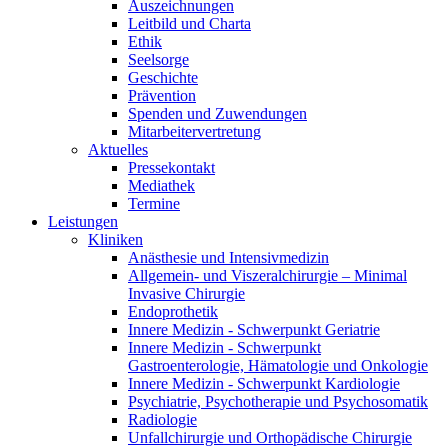
Auszeichnungen
Leitbild und Charta
Ethik
Seelsorge
Geschichte
Prävention
Spenden und Zuwendungen
Mitarbeitervertretung
Aktuelles
Pressekontakt
Mediathek
Termine
Leistungen
Kliniken
Anästhesie und Intensivmedizin
Allgemein- und Viszeralchirurgie – Minimal
Invasive Chirurgie
Endoprothetik
Innere Medizin - Schwerpunkt Geriatrie
Innere Medizin - Schwerpunkt
Gastroenterologie, Hämatologie und Onkologie
Innere Medizin - Schwerpunkt Kardiologie
Psychiatrie, Psychotherapie und Psychosomatik
Radiologie
Unfallchirurgie und Orthopädische Chirurgie