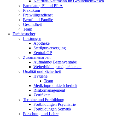
Kauffrau/Kaufmann im Gesundheitswesen
Famulatur, PJ und PPiA
Praktikum
Freiwilligendienst
Beruf und Familie
Gesundheit
Team
Fachbesucher
Leistungen
Apotheke
Sterilgutversorgung
Zentral-OP
Zusammenarbeit
Aufnahme/ Bettenvergabe
Weiterbildungsmöglichkeiten
Qualität und Sicherheit
Hygiene
Team
Medizinproduktesicherheit
Risikomanagement
Zertifikate
Termine und Fortbildung
Fortbildungen Psychiatrie
Fortbildungen Somatik
Forschung und Lehre