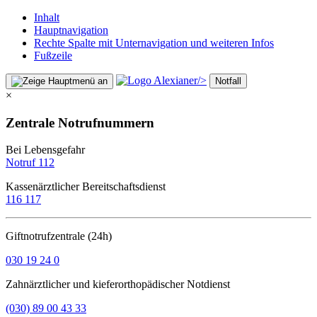
Inhalt
Hauptnavigation
Rechte Spalte mit Unternavigation und weiteren Infos
Fußzeile
/>
Notfall
×
Zentrale Notrufnummern
Bei Lebensgefahr
Notruf 112
Kassenärztlicher Bereitschaftsdienst
116 117
Giftnotrufzentrale (24h)
030 19 24 0
Zahnärztlicher und kieferorthopädischer Notdienst
(030) 89 00 43 33