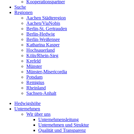
Kooperationspartner
Suche
Regionen
Aachen Städteregion
Aachen/ViaNobis
Berlin-St. Gertrauden
Berlin-Hedwig
Berlin-Weißensee
Katharina Kasper
Hochsauerland
Köln/Rhein-Sieg
Krefeld
Münster
Münster-Misericordia
Potsdam
Remigius
Rheinland
Sachsen-Anhalt
Hedwigshöhe
Unternehmen
Wir über uns
Unternehmensleitung
Unternehmen und Struktur
Qualität und Transparenz