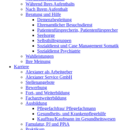
Während Ihres Aufenthalts
Nach Ihrem Aufenthalt
Beratung und Hilfe
Demenzbegleitung
Ehrenamtlicher Besuchsdienst
Patientenfürsprecherin, Patientenfürsprecher
Seelsorge
Selbsthilfegruppen
Sozialdienst und Case Management Somatik
Sozialdienst Psychiatrie
Wahlleistungen
Ihre Meinung
Karriere
Alexianer als Arbeitgeber
Alexianer Service GmbH
Stellenangebote
Bewerbung
Fort- und Weiterbildung
Facharztweiterbildung
Ausbildung
Pflegefachfrau/ Pflegefachmann
Gesundheits- und Krankenpflegehilfe
Kauffrau/Kaufmann im Gesundheitswesen
Famulatur, PJ und PPiA
Praktikum