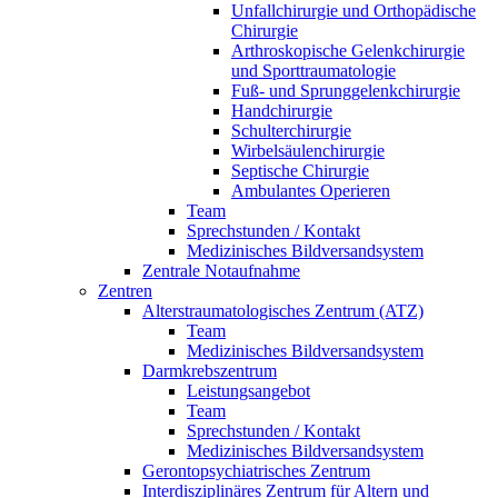
Unfallchirurgie und Orthopädische
Chirurgie
Arthroskopische Gelenkchirurgie
und Sporttraumatologie
Fuß- und Sprunggelenkchirurgie
Handchirurgie
Schulterchirurgie
Wirbelsäulenchirurgie
Septische Chirurgie
Ambulantes Operieren
Team
Sprechstunden / Kontakt
Medizinisches Bildversandsystem
Zentrale Notaufnahme
Zentren
Alterstraumatologisches Zentrum (ATZ)
Team
Medizinisches Bildversandsystem
Darmkrebszentrum
Leistungsangebot
Team
Sprechstunden / Kontakt
Medizinisches Bildversandsystem
Gerontopsychiatrisches Zentrum
Interdisziplinäres Zentrum für Altern und