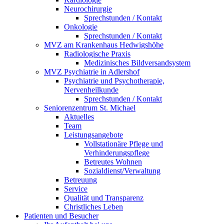
Neurochirurgie
Sprechstunden / Kontakt
Onkologie
Sprechstunden / Kontakt
MVZ am Krankenhaus Hedwigshöhe
Radiologische Praxis
Medizinisches Bildversandsystem
MVZ Psychiatrie in Adlershof
Psychiatrie und Psychotherapie,
Nervenheilkunde
Sprechstunden / Kontakt
Seniorenzentrum St. Michael
Aktuelles
Team
Leistungsangebote
Vollstationäre Pflege und
Verhinderungspflege
Betreutes Wohnen
Sozialdienst/Verwaltung
Betreuung
Service
Qualität und Transparenz
Christliches Leben
Patienten und Besucher