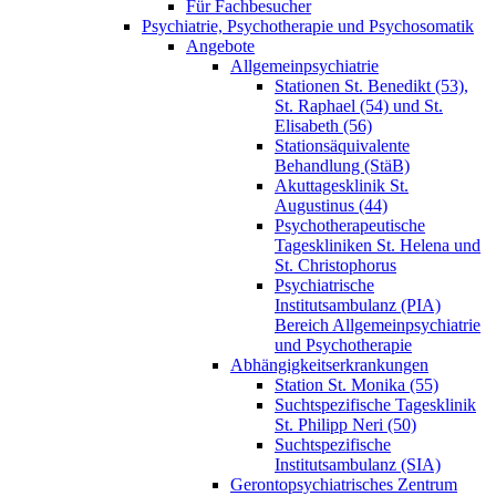
Für Fachbesucher
Psychiatrie, Psychotherapie und Psychosomatik
Angebote
Allgemeinpsychiatrie
Stationen St. Benedikt (53),
St. Raphael (54) und St.
Elisabeth (56)
Stationsäquivalente
Behandlung (StäB)
Akuttagesklinik St.
Augustinus (44)
Psychotherapeutische
Tageskliniken St. Helena und
St. Christophorus
Psychiatrische
Institutsambulanz (PIA)
Bereich Allgemeinpsychiatrie
und Psychotherapie
Abhängigkeitserkrankungen
Station St. Monika (55)
Suchtspezifische Tagesklinik
St. Philipp Neri (50)
Suchtspezifische
Institutsambulanz (SIA)
Gerontopsychiatrisches Zentrum