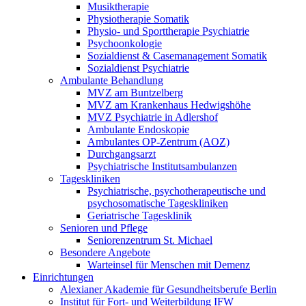
Musiktherapie
Physiotherapie Somatik
Physio- und Sporttherapie Psychiatrie
Psychoonkologie
Sozialdienst & Casemanagement Somatik
Sozialdienst Psychiatrie
Ambulante Behandlung
MVZ am Buntzelberg
MVZ am Krankenhaus Hedwigshöhe
MVZ Psychiatrie in Adlershof
Ambulante Endoskopie
Ambulantes OP-Zentrum (AOZ)
Durchgangsarzt
Psychiatrische Institutsambulanzen
Tageskliniken
Psychiatrische, psychotherapeutische und
psychosomatische Tageskliniken
Geriatrische Tagesklinik
Senioren und Pflege
Seniorenzentrum St. Michael
Besondere Angebote
Warteinsel für Menschen mit Demenz
Einrichtungen
Alexianer Akademie für Gesundheitsberufe Berlin
Institut für Fort- und Weiterbildung IFW