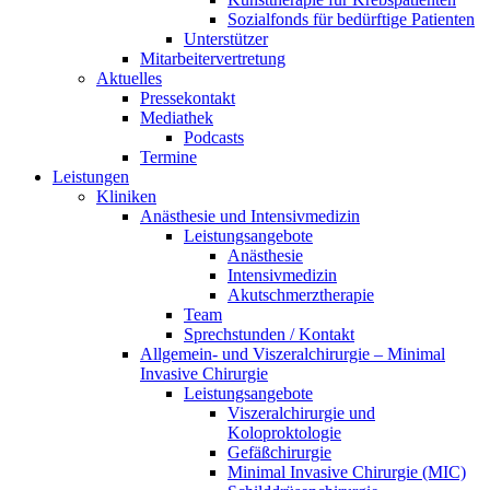
Sozialfonds für bedürftige Patienten
Unterstützer
Mitarbeitervertretung
Aktuelles
Pressekontakt
Mediathek
Podcasts
Termine
Leistungen
Kliniken
Anästhesie und Intensivmedizin
Leistungsangebote
Anästhesie
Intensivmedizin
Akutschmerztherapie
Team
Sprechstunden / Kontakt
Allgemein- und Viszeralchirurgie – Minimal
Invasive Chirurgie
Leistungsangebote
Viszeralchirurgie und
Koloproktologie
Gefäßchirurgie
Minimal Invasive Chirurgie (MIC)