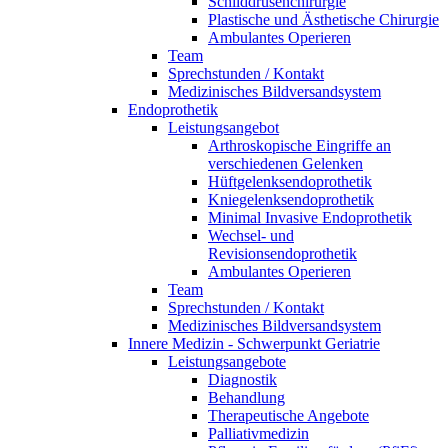
Schilddrüsenchirurgie
Plastische und Ästhetische Chirurgie
Ambulantes Operieren
Team
Sprechstunden / Kontakt
Medizinisches Bildversandsystem
Endoprothetik
Leistungsangebot
Arthroskopische Eingriffe an
verschiedenen Gelenken
Hüftgelenksendoprothetik
Kniegelenksendoprothetik
Minimal Invasive Endoprothetik
Wechsel- und
Revisionsendoprothetik
Ambulantes Operieren
Team
Sprechstunden / Kontakt
Medizinisches Bildversandsystem
Innere Medizin - Schwerpunkt Geriatrie
Leistungsangebote
Diagnostik
Behandlung
Therapeutische Angebote
Palliativmedizin