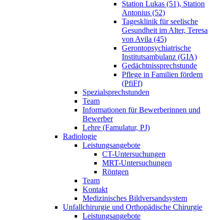
Station Lukas (51), Station
Antonius (52)
Tagesklinik für seelische
Gesundheit im Alter, Teresa
von Avila (45)
Gerontopsychiatrische
Institutsambulanz (GIA)
Gedächtnissprechstunde
Pflege in Familien fördern
(PfiFf)
Spezialsprechstunden
Team
Informationen für Bewerberinnen und
Bewerber
Lehre (Famulatur, PJ)
Radiologie
Leistungsangebote
CT-Untersuchungen
MRT-Untersuchungen
Röntgen
Team
Kontakt
Medizinisches Bildversandsystem
Unfallchirurgie und Orthopädische Chirurgie
Leistungsangebote