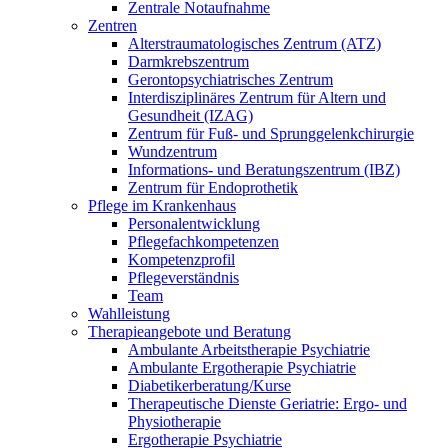
Zentrale Notaufnahme
Zentren
Alterstraumatologisches Zentrum (ATZ)
Darmkrebszentrum
Gerontopsychiatrisches Zentrum
Interdisziplinäres Zentrum für Altern und
Gesundheit (IZAG)
Zentrum für Fuß- und Sprunggelenkchirurgie
Wundzentrum
Informations- und Beratungszentrum (IBZ)
Zentrum für Endoprothetik
Pflege im Krankenhaus
Personalentwicklung
Pflegefachkompetenzen
Kompetenzprofil
Pflegeverständnis
Team
Wahlleistung
Therapieangebote und Beratung
Ambulante Arbeitstherapie Psychiatrie
Ambulante Ergotherapie Psychiatrie
Diabetikerberatung/Kurse
Therapeutische Dienste Geriatrie: Ergo- und
Physiotherapie
Ergotherapie Psychiatrie