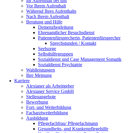
Ihr Aufenthalt bei uns
Vor Ihrem Aufenthalt
Während Ihres Aufenthalts
Nach Ihrem Aufenthalt
Beratung und Hilfe
Demenzbegleitung
Ehrenamtlicher Besuchsdienst
Patientenfürsprecherin, Patientenfürsprecher
Sprechstunden / Kontakt
Seelsorge
Selbsthilfegruppen
Sozialdienst und Case Management Somatik
Sozialdienst Psychiatrie
Wahlleistungen
Ihre Meinung
Karriere
Alexianer als Arbeitgeber
Alexianer Service GmbH
Stellenangebote
Bewerbung
Fort- und Weiterbildung
Facharztweiterbildung
Ausbildung
Pflegefachfrau/ Pflegefachmann
Gesundheits- und Krankenpflegehilfe