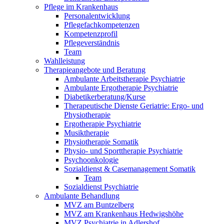
Pflege im Krankenhaus
Personalentwicklung
Pflegefachkompetenzen
Kompetenzprofil
Pflegeverständnis
Team
Wahlleistung
Therapieangebote und Beratung
Ambulante Arbeitstherapie Psychiatrie
Ambulante Ergotherapie Psychiatrie
Diabetikerberatung/Kurse
Therapeutische Dienste Geriatrie: Ergo- und
Physiotherapie
Ergotherapie Psychiatrie
Musiktherapie
Physiotherapie Somatik
Physio- und Sporttherapie Psychiatrie
Psychoonkologie
Sozialdienst & Casemanagement Somatik
Team
Sozialdienst Psychiatrie
Ambulante Behandlung
MVZ am Buntzelberg
MVZ am Krankenhaus Hedwigshöhe
MVZ Psychiatrie in Adlershof