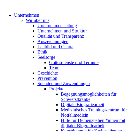
Unternehmen
Wir über uns
Unternehmensleitung
Unternehmen und Struktur
Qualität und Transparenz
Auszeichnungen
Leitbild und Charta
Ethik
Seelsorge
Gottesdienste und Termine
Team
Geschichte
Prävention
Spenden und Zuwendungen
Projekte
Begegnungsmöglichkeiten für
Schwerstkranke
Digitale Biografiearbeit
Medizinisches Trainingszentrum für
Notfallmedizin
Hilfe für Demenzpatient*innen mit
digitaler Biografiearbeit
Kunsttherapie für Krebspatienten