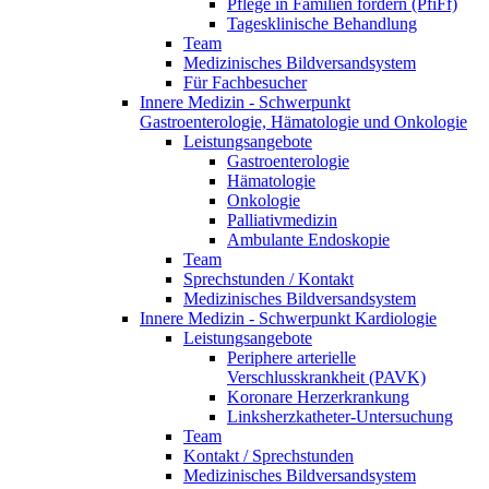
Pflege in Familien fördern (PfiFf)
Tagesklinische Behandlung
Team
Medizinisches Bildversandsystem
Für Fachbesucher
Innere Medizin - Schwerpunkt
Gastroenterologie, Hämatologie und Onkologie
Leistungsangebote
Gastroenterologie
Hämatologie
Onkologie
Palliativmedizin
Ambulante Endoskopie
Team
Sprechstunden / Kontakt
Medizinisches Bildversandsystem
Innere Medizin - Schwerpunkt Kardiologie
Leistungsangebote
Periphere arterielle
Verschlusskrankheit (PAVK)
Koronare Herzerkrankung
Linksherzkatheter-Untersuchung
Team
Kontakt / Sprechstunden
Medizinisches Bildversandsystem