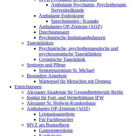
Ambulante Psychiatrie, Psychotherapie,
Nervenheilkunde
Ambulante Endoskopie
Sprechstunden / Kontakt
Ambulantes OP-Zentrum (AOZ)
Durchgangsarzt
Psychiatrische Institutsambulanzen
Tageskliniken
Psychiatrische, psychotherapeutische und
psychosomatische Tageskliniken
Geriatrische Tagesklinik
Senioren und Pflege
Seniorenzentrum St. Michael
Besondere Angebote
Warteinsel für Menschen mit Demenz
Einrichtungen
Alexianer Akademie für Gesundheitsberufe Berlin
Institut für Fort- und Weiterbildung IFW
Alexianer St. Hedwig-Krankenhaus
Ambulantes OP-Zentrum (AOZ)
Leistungsangebote
Für Fachbesucher
MVZ am Buntzelberg
Gastroenterologie
Kardiologie