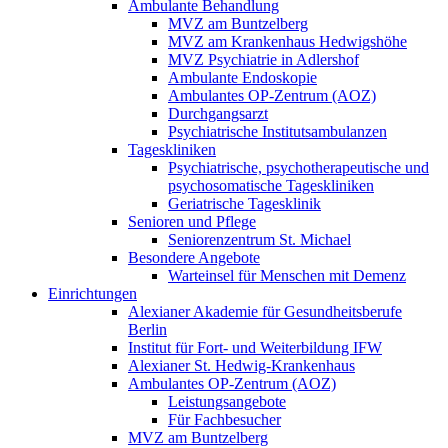
Ambulante Behandlung
MVZ am Buntzelberg
MVZ am Krankenhaus Hedwigshöhe
MVZ Psychiatrie in Adlershof
Ambulante Endoskopie
Ambulantes OP-Zentrum (AOZ)
Durchgangsarzt
Psychiatrische Institutsambulanzen
Tageskliniken
Psychiatrische, psychotherapeutische und
psychosomatische Tageskliniken
Geriatrische Tagesklinik
Senioren und Pflege
Seniorenzentrum St. Michael
Besondere Angebote
Warteinsel für Menschen mit Demenz
Einrichtungen
Alexianer Akademie für Gesundheitsberufe
Berlin
Institut für Fort- und Weiterbildung IFW
Alexianer St. Hedwig-Krankenhaus
Ambulantes OP-Zentrum (AOZ)
Leistungsangebote
Für Fachbesucher
MVZ am Buntzelberg