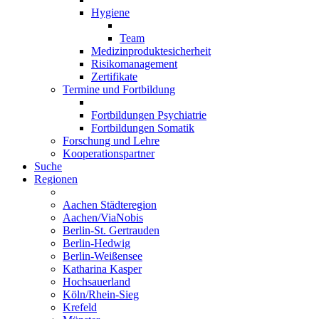
Hygiene
Team
Medizinproduktesicherheit
Risikomanagement
Zertifikate
Termine und Fortbildung
Fortbildungen Psychiatrie
Fortbildungen Somatik
Forschung und Lehre
Kooperationspartner
Suche
Regionen
Aachen Städteregion
Aachen/ViaNobis
Berlin-St. Gertrauden
Berlin-Hedwig
Berlin-Weißensee
Katharina Kasper
Hochsauerland
Köln/Rhein-Sieg
Krefeld