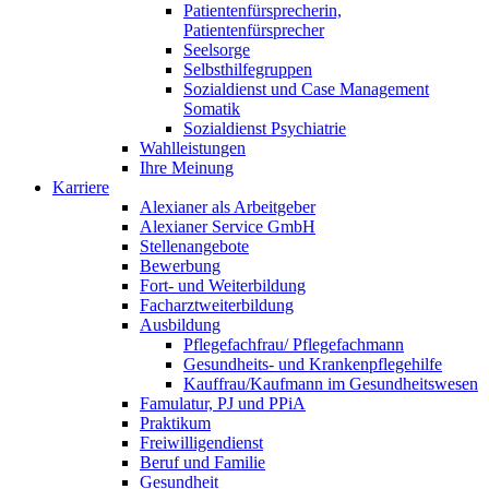
Patientenfürsprecherin,
Patientenfürsprecher
Seelsorge
Selbsthilfegruppen
Sozialdienst und Case Management
Somatik
Sozialdienst Psychiatrie
Wahlleistungen
Ihre Meinung
Karriere
Alexianer als Arbeitgeber
Alexianer Service GmbH
Stellenangebote
Bewerbung
Fort- und Weiterbildung
Facharztweiterbildung
Ausbildung
Pflegefachfrau/ Pflegefachmann
Gesundheits- und Krankenpflegehilfe
Kauffrau/Kaufmann im Gesundheitswesen
Famulatur, PJ und PPiA
Praktikum
Freiwilligendienst
Beruf und Familie
Gesundheit