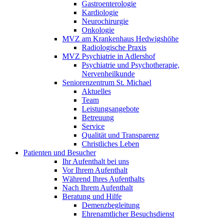
Gastroenterologie
Kardiologie
Neurochirurgie
Onkologie
MVZ am Krankenhaus Hedwigshöhe
Radiologische Praxis
MVZ Psychiatrie in Adlershof
Psychiatrie und Psychotherapie,
Nervenheilkunde
Seniorenzentrum St. Michael
Aktuelles
Team
Leistungsangebote
Betreuung
Service
Qualität und Transparenz
Christliches Leben
Patienten und Besucher
Ihr Aufenthalt bei uns
Vor Ihrem Aufenthalt
Während Ihres Aufenthalts
Nach Ihrem Aufenthalt
Beratung und Hilfe
Demenzbegleitung
Ehrenamtlicher Besuchsdienst