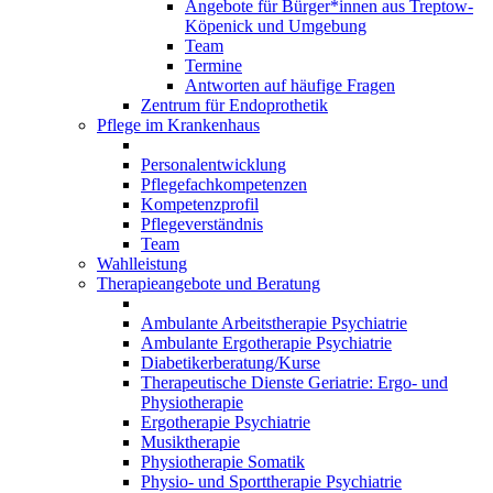
Angebote für Bürger*innen aus Treptow-
Köpenick und Umgebung
Team
Termine
Antworten auf häufige Fragen
Zentrum für Endoprothetik
Pflege im Krankenhaus
Personalentwicklung
Pflegefachkompetenzen
Kompetenzprofil
Pflegeverständnis
Team
Wahlleistung
Therapieangebote und Beratung
Ambulante Arbeitstherapie Psychiatrie
Ambulante Ergotherapie Psychiatrie
Diabetikerberatung/Kurse
Therapeutische Dienste Geriatrie: Ergo- und
Physiotherapie
Ergotherapie Psychiatrie
Musiktherapie
Physiotherapie Somatik
Physio- und Sporttherapie Psychiatrie