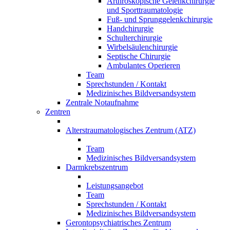
Arthroskopische Gelenkchirurgie
und Sporttraumatologie
Fuß- und Sprunggelenkchirurgie
Handchirurgie
Schulterchirurgie
Wirbelsäulenchirurgie
Septische Chirurgie
Ambulantes Operieren
Team
Sprechstunden / Kontakt
Medizinisches Bildversandsystem
Zentrale Notaufnahme
Zentren
Alterstraumatologisches Zentrum (ATZ)
Team
Medizinisches Bildversandsystem
Darmkrebszentrum
Leistungsangebot
Team
Sprechstunden / Kontakt
Medizinisches Bildversandsystem
Gerontopsychiatrisches Zentrum