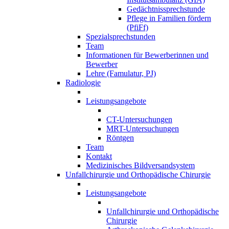
Gedächtnissprechstunde
Pflege in Familien fördern
(PfiFf)
Spezialsprechstunden
Team
Informationen für Bewerberinnen und
Bewerber
Lehre (Famulatur, PJ)
Radiologie
Leistungsangebote
CT-Untersuchungen
MRT-Untersuchungen
Röntgen
Team
Kontakt
Medizinisches Bildversandsystem
Unfallchirurgie und Orthopädische Chirurgie
Leistungsangebote
Unfallchirurgie und Orthopädische
Chirurgie