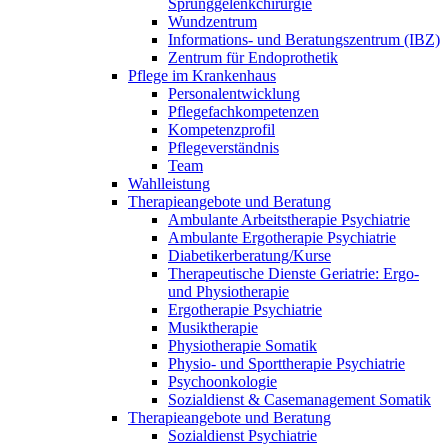
Sprunggelenkchirurgie
Wundzentrum
Informations- und Beratungszentrum (IBZ)
Zentrum für Endoprothetik
Pflege im Krankenhaus
Personalentwicklung
Pflegefachkompetenzen
Kompetenzprofil
Pflegeverständnis
Team
Wahlleistung
Therapieangebote und Beratung
Ambulante Arbeitstherapie Psychiatrie
Ambulante Ergotherapie Psychiatrie
Diabetikerberatung/Kurse
Therapeutische Dienste Geriatrie: Ergo-
und Physiotherapie
Ergotherapie Psychiatrie
Musiktherapie
Physiotherapie Somatik
Physio- und Sporttherapie Psychiatrie
Psychoonkologie
Sozialdienst & Casemanagement Somatik
Therapieangebote und Beratung
Sozialdienst Psychiatrie