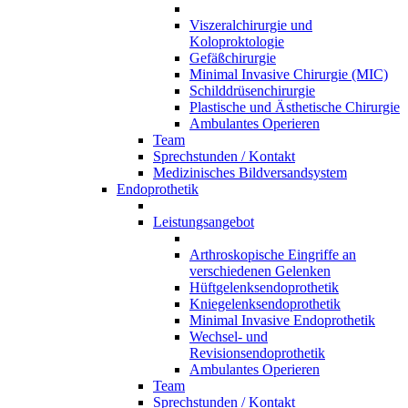
Viszeralchirurgie und
Koloproktologie
Gefäßchirurgie
Minimal Invasive Chirurgie (MIC)
Schilddrüsenchirurgie
Plastische und Ästhetische Chirurgie
Ambulantes Operieren
Team
Sprechstunden / Kontakt
Medizinisches Bildversandsystem
Endoprothetik
Leistungsangebot
Arthroskopische Eingriffe an
verschiedenen Gelenken
Hüftgelenksendoprothetik
Kniegelenksendoprothetik
Minimal Invasive Endoprothetik
Wechsel- und
Revisionsendoprothetik
Ambulantes Operieren
Team
Sprechstunden / Kontakt