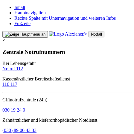
Inhalt
Hauptnavigation
Rechte Spalte mit Unternavigation und weiteren Infos
Fußzeile
/>
Notfall
×
Zentrale Notrufnummern
Bei Lebensgefahr
Notruf 112
Kassenärztlicher Bereitschaftsdienst
116 117
Giftnotrufzentrale (24h)
030 19 24 0
Zahnärztlicher und kieferorthopädischer Notdienst
(030) 89 00 43 33