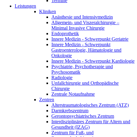
Termine
Leistungen
Kliniken
Anästhesie und Intensivmedizin
Allgemein- und Viszeralchirurgie –
Minimal Invasive Chirurgie
Endoprothetik
Innere Medizin - Schwerpunkt Geriatrie
Innere Medizin - Schwerpunkt
Gastroenterologie, Hämatologie und
Onkologie
Innere Medizin - Schwerpunkt Kardiologie
Psychiatrie, Psychotherapie und
Psychosomatik
Radiologie
Unfallchirurgie und Orthopädische
Chirurgie
Zentrale Notaufnahme
Zentren
Alterstraumatologisches Zentrum (ATZ)
Darmkrebszentrum
Gerontopsychiatrisches Zentrum
Interdisziplinäres Zentrum für Altern und
Gesundheit (IZAG)
Zentrum für Fuß- und