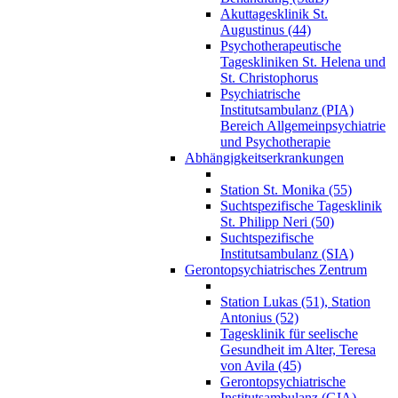
Akuttagesklinik St.
Augustinus (44)
Psychotherapeutische
Tageskliniken St. Helena und
St. Christophorus
Psychiatrische
Institutsambulanz (PIA)
Bereich Allgemeinpsychiatrie
und Psychotherapie
Abhängigkeitserkrankungen
Station St. Monika (55)
Suchtspezifische Tagesklinik
St. Philipp Neri (50)
Suchtspezifische
Institutsambulanz (SIA)
Gerontopsychiatrisches Zentrum
Station Lukas (51), Station
Antonius (52)
Tagesklinik für seelische
Gesundheit im Alter, Teresa
von Avila (45)
Gerontopsychiatrische
Institutsambulanz (GIA)