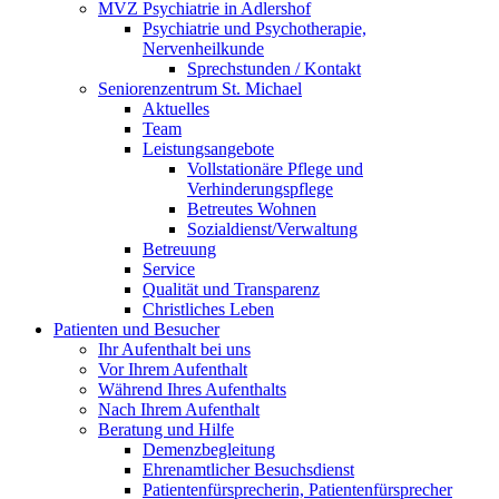
MVZ Psychiatrie in Adlershof
Psychiatrie und Psychotherapie,
Nervenheilkunde
Sprechstunden / Kontakt
Seniorenzentrum St. Michael
Aktuelles
Team
Leistungsangebote
Vollstationäre Pflege und
Verhinderungspflege
Betreutes Wohnen
Sozialdienst/Verwaltung
Betreuung
Service
Qualität und Transparenz
Christliches Leben
Patienten und Besucher
Ihr Aufenthalt bei uns
Vor Ihrem Aufenthalt
Während Ihres Aufenthalts
Nach Ihrem Aufenthalt
Beratung und Hilfe
Demenzbegleitung
Ehrenamtlicher Besuchsdienst
Patientenfürsprecherin, Patientenfürsprecher