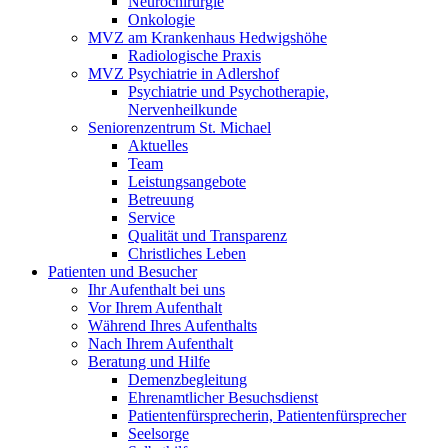
Neurochirurgie
Onkologie
MVZ am Krankenhaus Hedwigshöhe
Radiologische Praxis
MVZ Psychiatrie in Adlershof
Psychiatrie und Psychotherapie,
Nervenheilkunde
Seniorenzentrum St. Michael
Aktuelles
Team
Leistungsangebote
Betreuung
Service
Qualität und Transparenz
Christliches Leben
Patienten und Besucher
Ihr Aufenthalt bei uns
Vor Ihrem Aufenthalt
Während Ihres Aufenthalts
Nach Ihrem Aufenthalt
Beratung und Hilfe
Demenzbegleitung
Ehrenamtlicher Besuchsdienst
Patientenfürsprecherin, Patientenfürsprecher
Seelsorge