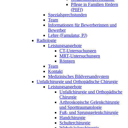
Pflege in Familien fördern
(PfiFf)
Spezialsprechstunden
Team
Informationen für Bewerberinnen und
Bewerber
Lehre (Famulatur, PJ)
Radiologie
Leistungsangebote
CT-Untersuchungen
MRT-Untersuchungen
Röntgen
Team
Kontakt
Medizinisches Bildversandsystem
Unfallchirurgie und Orthopädische Chirurgie
Leistungsangebote
Unfallchirurgie und Orthopädische
Chirurgie
Arthroskopische Gelenkchirurgie
und Sporttraumatologie
Fuß- und Sprunggelenkchirurgie
Handchirurgie
Schulterchirurgie
Wirbelsäulenchirurgie