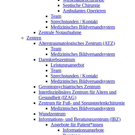
Septische Chirurgie
Ambulantes Operieren
Team
Sprechstunden / Kontakt
Medizinisches Bildversandsystem
Zentrale Notaufnahme
Zentren
Alterstraumatologisches Zentrum (ATZ)
Team
Medizinisches Bildversandsystem
Darmkrebszentrum
Leistungsangebot
Team
Sprechstunden / Kontakt
Medizinisches Bildversandsystem
Gerontopsychiatrisches Zentrum
Interdisziplinäres Zentrum für Altern und
Gesundheit (IZAG)
Zentrum für Fuß- und Sprunggelenkchirurgie
Medizinisches Bildversandsystem
Wundzentrum
Informations- und Beratungszentrum (IBZ)
Angebote für Patient*innen
Informationsangebote