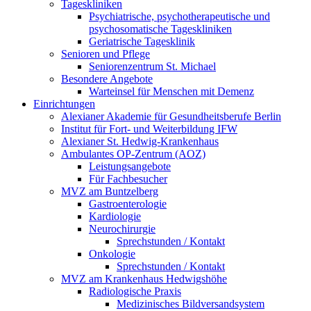
Tageskliniken
Psychiatrische, psychotherapeutische und
psychosomatische Tageskliniken
Geriatrische Tagesklinik
Senioren und Pflege
Seniorenzentrum St. Michael
Besondere Angebote
Warteinsel für Menschen mit Demenz
Einrichtungen
Alexianer Akademie für Gesundheitsberufe Berlin
Institut für Fort- und Weiterbildung IFW
Alexianer St. Hedwig-Krankenhaus
Ambulantes OP-Zentrum (AOZ)
Leistungsangebote
Für Fachbesucher
MVZ am Buntzelberg
Gastroenterologie
Kardiologie
Neurochirurgie
Sprechstunden / Kontakt
Onkologie
Sprechstunden / Kontakt
MVZ am Krankenhaus Hedwigshöhe
Radiologische Praxis
Medizinisches Bildversandsystem