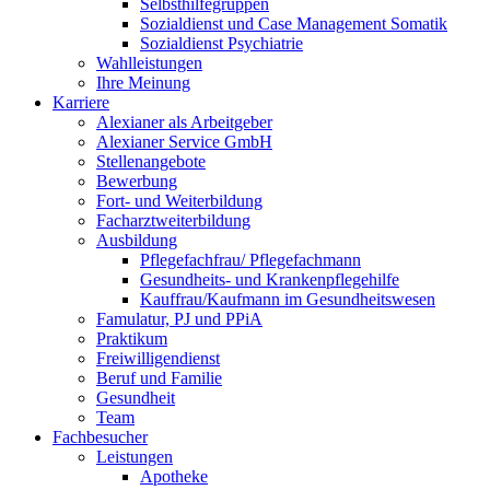
Selbsthilfegruppen
Sozialdienst und Case Management Somatik
Sozialdienst Psychiatrie
Wahlleistungen
Ihre Meinung
Karriere
Alexianer als Arbeitgeber
Alexianer Service GmbH
Stellenangebote
Bewerbung
Fort- und Weiterbildung
Facharztweiterbildung
Ausbildung
Pflegefachfrau/ Pflegefachmann
Gesundheits- und Krankenpflegehilfe
Kauffrau/Kaufmann im Gesundheitswesen
Famulatur, PJ und PPiA
Praktikum
Freiwilligendienst
Beruf und Familie
Gesundheit
Team
Fachbesucher
Leistungen
Apotheke