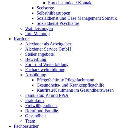
Sprechstunden / Kontakt
Seelsorge
Selbsthilfegruppen
Sozialdienst und Case Management Somatik
Sozialdienst Psychiatrie
Wahlleistungen
Ihre Meinung
Karriere
Alexianer als Arbeitgeber
Alexianer Service GmbH
Stellenangebote
Bewerbung
Fort- und Weiterbildung
Facharztweiterbildung
Ausbildung
Pflegefachfrau/ Pflegefachmann
Gesundheits- und Krankenpflegehilfe
Kauffrau/Kaufmann im Gesundheitswesen
Famulatur, PJ und PPiA
Praktikum
Freiwilligendienst
Beruf und Familie
Gesundheit
Team
Fachbesucher