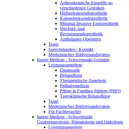
Arthroskopische Eingriffe an
verschiedenen Gelenken
Hüftgelenksendoprothetik
Kniegelenksendoprothetik
Minimal Invasive Endoprothetik
Wechsel- und
Revisionsendoprothetik
Ambulantes Operieren
Team
Sprechstunden / Kontakt
Medizinisches Bildversandsystem
Innere Medizin - Schwerpunkt Geriatrie
Leistungsangebote
Diagnostik
Behandlung
Therapeutische Angebote
Palliativmedizin
Pflege in Familien fördern (PfiFf)
Tagesklinische Behandlung
Team
Medizinisches Bildversandsystem
Für Fachbesucher
Innere Medizin - Schwerpunkt
Gastroenterologie, Hämatologie und Onkologie
Leistungsangebote