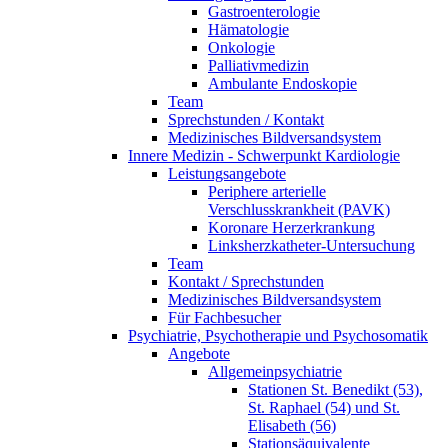
Gastroenterologie
Hämatologie
Onkologie
Palliativmedizin
Ambulante Endoskopie
Team
Sprechstunden / Kontakt
Medizinisches Bildversandsystem
Innere Medizin - Schwerpunkt Kardiologie
Leistungsangebote
Periphere arterielle
Verschlusskrankheit (PAVK)
Koronare Herzerkrankung
Linksherzkatheter-Untersuchung
Team
Kontakt / Sprechstunden
Medizinisches Bildversandsystem
Für Fachbesucher
Psychiatrie, Psychotherapie und Psychosomatik
Angebote
Allgemeinpsychiatrie
Stationen St. Benedikt (53),
St. Raphael (54) und St.
Elisabeth (56)
Stationsäquivalente