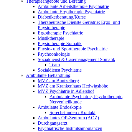
Therapieangebote und Beratung
Ambulante Arbeitstherapie Psychiatrie
Ambulante Ergotherapie Psychiatrie
Diabetikerberatung/Kurse
Therapeutische Dienste Geriatrie: Ergo- und
Physiotherapie
Ergotherapie Psychiatrie
Musiktherapie
Physiotherapie Somatik
Physio- und Sporttherapie Psychiatrie
Psychoonkologie
Sozialdienst & Casemanagement Somatik
Team
Sozialdienst Psychiatrie
Ambulante Behandlung
MVZ am Buntzelberg
MVZ am Krankenhaus Hedwigshöhe
MVZ Psychiatrie in Adlershof
Ambulante Psychiatrie, Psychotherapie,
Nervenheilkunde
Ambulante Endoskopie
Sprechstunden / Kontakt
Ambulantes OP-Zentrum (AOZ)
Durchgangsarzt
Psychiatrische Institutsambulanzen