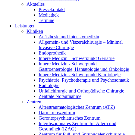
Aktuelles
Pressekontakt
Mediathek
Termine
Leistungen
Kliniken
Anästhesie und Intensivmedizin
Allgemein- und Viszeralchirurgie – Minimal
Invasive Chirurgie
Endoprothetik
Innere Medizin - Schwerpunkt Geriatrie
Innere Medizin - Schwerpunkt
Gastroenterologie, Hämatologie und Onkologie
Innere Medizin - Schwerpunkt Kardiologie
Psychiatrie, Psychotherapie und Psychosomatik
Radiologie
Unfallchirurgie und Orthopädische Chirurgie
Zentrale Notaufnahme
Zentren
Alterstraumatologisches Zentrum (ATZ)
Darmkrebszentrum
Gerontopsychiatrisches Zentrum
Interdisziplinäres Zentrum für Altern und
Gesundheit (IZAG)
Zentrum für Fuß- und Sprunggelenkchirurgie