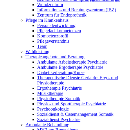
Wundzentrum
Informations- und Beratungszentrum (IBZ)
Zentrum für Endoprothetik
Pflege im Krankenhaus
Personalentwicklung
Pflegefachkompetenzen
Kompetenzprofil
Pflegeverständnis
Team
Wahlleistung
Therapieangebote und Beratung
Ambulante Arbeitstherapie Psychiatrie
Ambulante Ergotherapie Psychiatrie
Diabetikerberatung/Kurse
Therapeutische Dienste Geriatrie: Ergo- und
Physiotherapie
Ergotherapie Psychiatrie
Musiktherapie
Physiotherapie Somatik
Physio- und Sporttherapie Psychiatrie
Psychoonkologie
Sozialdienst & Casemanagement Somatik
Sozialdienst Psychiatrie
Ambulante Behandlung
MVZ am Buntzelberg