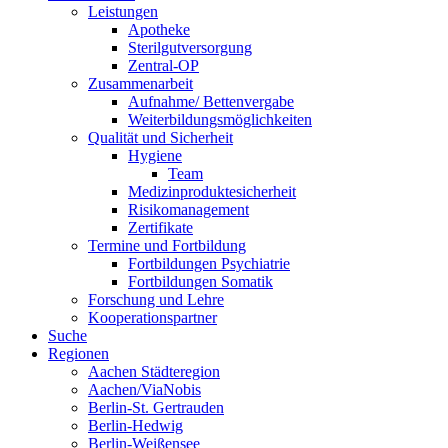
Leistungen
Apotheke
Sterilgutversorgung
Zentral-OP
Zusammenarbeit
Aufnahme/ Bettenvergabe
Weiterbildungsmöglichkeiten
Qualität und Sicherheit
Hygiene
Team
Medizinproduktesicherheit
Risikomanagement
Zertifikate
Termine und Fortbildung
Fortbildungen Psychiatrie
Fortbildungen Somatik
Forschung und Lehre
Kooperationspartner
Suche
Regionen
Aachen Städteregion
Aachen/ViaNobis
Berlin-St. Gertrauden
Berlin-Hedwig
Berlin-Weißensee