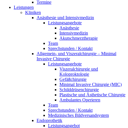
Termine
Leistungen
Kliniken
Anästhesie und Intensivmedizin
Leistungsangebote
Anästhesie
Intensivmedizin
Akutschmerztherapie
Team
Sprechstunden / Kontakt
Allgemein- und Viszeralchirurgie – Minimal
Invasive Chirurgie
Leistungsangebote
Viszeralchirurgie und
Koloproktologie
Gefäßchirurgie
Minimal Invasive Chirurgie (MIC)
Schilddrüsenchirurgie
Plastische und Ästhetische Chirurgie
Ambulantes Operieren
Team
Sprechstunden / Kontakt
Medizinisches Bildversandsystem
Endoprothetik
Leistungsangebot