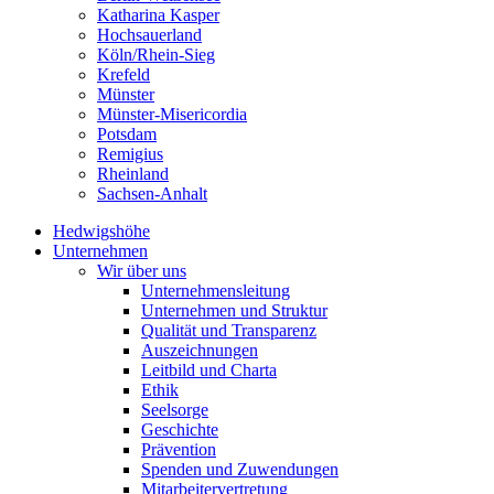
Katharina Kasper
Hochsauerland
Köln/Rhein-Sieg
Krefeld
Münster
Münster-Misericordia
Potsdam
Remigius
Rheinland
Sachsen-Anhalt
Hedwigshöhe
Unternehmen
Wir über uns
Unternehmensleitung
Unternehmen und Struktur
Qualität und Transparenz
Auszeichnungen
Leitbild und Charta
Ethik
Seelsorge
Geschichte
Prävention
Spenden und Zuwendungen
Mitarbeitervertretung