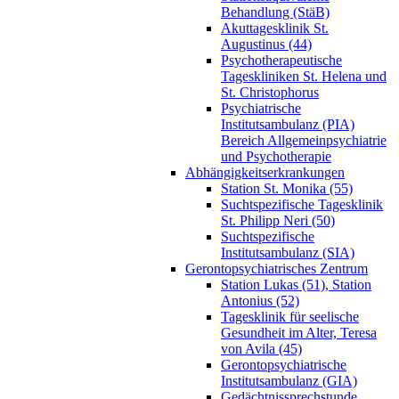
Behandlung (StäB)
Akuttagesklinik St.
Augustinus (44)
Psychotherapeutische
Tageskliniken St. Helena und
St. Christophorus
Psychiatrische
Institutsambulanz (PIA)
Bereich Allgemeinpsychiatrie
und Psychotherapie
Abhängigkeitserkrankungen
Station St. Monika (55)
Suchtspezifische Tagesklinik
St. Philipp Neri (50)
Suchtspezifische
Institutsambulanz (SIA)
Gerontopsychiatrisches Zentrum
Station Lukas (51), Station
Antonius (52)
Tagesklinik für seelische
Gesundheit im Alter, Teresa
von Avila (45)
Gerontopsychiatrische
Institutsambulanz (GIA)
Gedächtnissprechstunde