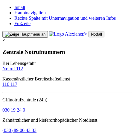
Inhalt
Hauptnavigation
Rechte Spalte mit Unternavigation und weiteren Infos
Fußzeile
/>
Notfall
×
Zentrale Notrufnummern
Bei Lebensgefahr
Notruf 112
Kassenärztlicher Bereitschaftsdienst
116 117
Giftnotrufzentrale (24h)
030 19 24 0
Zahnärztlicher und kieferorthopädischer Notdienst
(030) 89 00 43 33