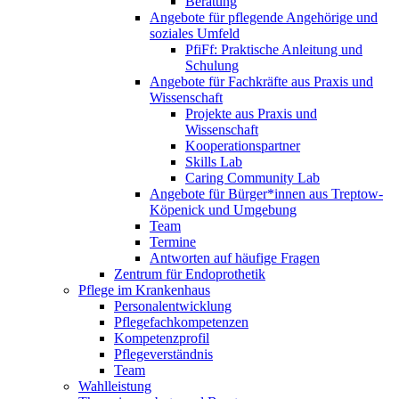
Beratung
Angebote für pflegende Angehörige und
soziales Umfeld
PfiFf: Praktische Anleitung und
Schulung
Angebote für Fachkräfte aus Praxis und
Wissenschaft
Projekte aus Praxis und
Wissenschaft
Kooperationspartner
Skills Lab
Caring Community Lab
Angebote für Bürger*innen aus Treptow-
Köpenick und Umgebung
Team
Termine
Antworten auf häufige Fragen
Zentrum für Endoprothetik
Pflege im Krankenhaus
Personalentwicklung
Pflegefachkompetenzen
Kompetenzprofil
Pflegeverständnis
Team
Wahlleistung