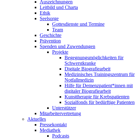
Auszeichnungen
Leitbild und Charta
Ethik
Seelsorge
Gottesdienste und Termine
Team
Geschichte
Prävention
Spenden und Zuwendungen
Projekte
Begegnungsmöglichkeiten für
Schwerstkranke
Digitale Biografiearbeit
Medizinisches Trainingszentrum für
Notfallmedizin
Hilfe für Demenzpatient*innen mit
digitaler Biografiearbeit
Kunsttherapie für Krebspatienten
Sozialfonds für bedürftige Patienten
Unterstützer
Mitarbeitervertretung
Aktuelles
Pressekontakt
Mediathek
Podcasts