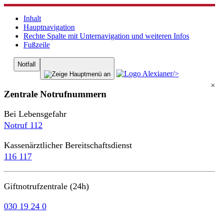
Inhalt
Hauptnavigation
Rechte Spalte mit Unternavigation und weiteren Infos
Fußzeile
Notfall
/>
×
Zentrale Notrufnummern
Bei Lebensgefahr
Notruf 112
Kassenärztlicher Bereitschaftsdienst
116 117
Giftnotrufzentrale (24h)
030 19 24 0