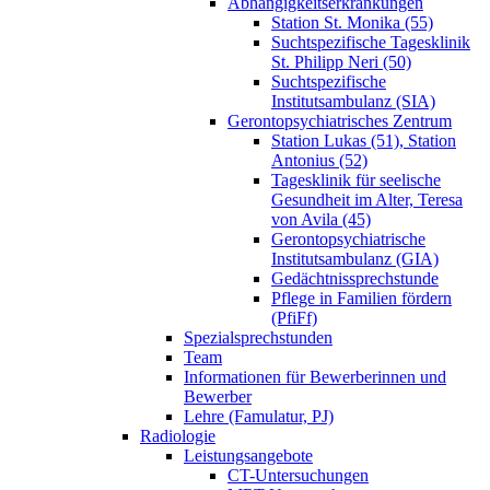
Abhängigkeitserkrankungen
Station St. Monika (55)
Suchtspezifische Tagesklinik
St. Philipp Neri (50)
Suchtspezifische
Institutsambulanz (SIA)
Gerontopsychiatrisches Zentrum
Station Lukas (51), Station
Antonius (52)
Tagesklinik für seelische
Gesundheit im Alter, Teresa
von Avila (45)
Gerontopsychiatrische
Institutsambulanz (GIA)
Gedächtnissprechstunde
Pflege in Familien fördern
(PfiFf)
Spezialsprechstunden
Team
Informationen für Bewerberinnen und
Bewerber
Lehre (Famulatur, PJ)
Radiologie
Leistungsangebote
CT-Untersuchungen