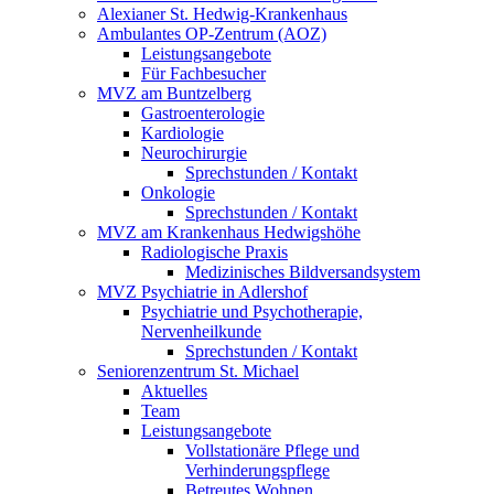
Alexianer St. Hedwig-Krankenhaus
Ambulantes OP-Zentrum (AOZ)
Leistungsangebote
Für Fachbesucher
MVZ am Buntzelberg
Gastroenterologie
Kardiologie
Neurochirurgie
Sprechstunden / Kontakt
Onkologie
Sprechstunden / Kontakt
MVZ am Krankenhaus Hedwigshöhe
Radiologische Praxis
Medizinisches Bildversandsystem
MVZ Psychiatrie in Adlershof
Psychiatrie und Psychotherapie,
Nervenheilkunde
Sprechstunden / Kontakt
Seniorenzentrum St. Michael
Aktuelles
Team
Leistungsangebote
Vollstationäre Pflege und
Verhinderungspflege
Betreutes Wohnen