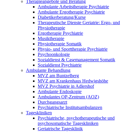
Therapieangebote und Beratung
Ambulante Arbeitstherapie Psychiatrie
Ambulante Ergotherapie Psychiatrie
Diabetikerberatung/Kurse
Therapeutische Dienste Geriatrie: Ergo- und
Physiotherapie
Ergotherapie Psychiatrie
Musiktherapie
Physiotherapie Somatik
Physio- und Sporttherapie Psychiatrie
Psychoonkologie
Sozialdienst & Casemanagement Somatik
Sozialdienst Psychiatrie
Ambulante Behandlung
MVZ am Buntzelberg
MVZ am Krankenhaus Hedwigshöhe
MVZ Psychiatrie in Adlershof
Ambulante Endoskopie
Ambulantes OP-Zentrum (AOZ)
Durchgangsarzt
Psychiatrische Institutsambulanzen
Tageskliniken
Psychiatrische, psychotherapeutische und
psychosomatische Tageskliniken
Geriatrische Tagesklinik