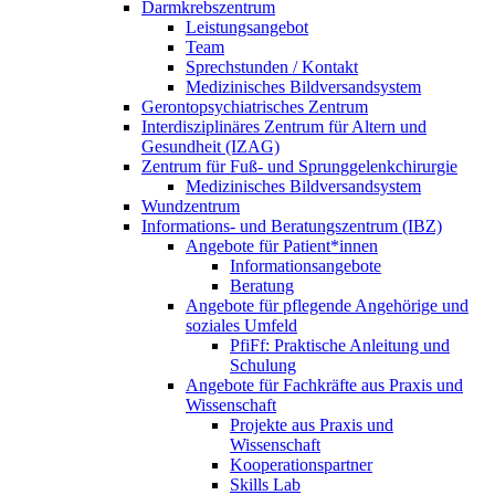
Darmkrebszentrum
Leistungsangebot
Team
Sprechstunden / Kontakt
Medizinisches Bildversandsystem
Gerontopsychiatrisches Zentrum
Interdisziplinäres Zentrum für Altern und
Gesundheit (IZAG)
Zentrum für Fuß- und Sprunggelenkchirurgie
Medizinisches Bildversandsystem
Wundzentrum
Informations- und Beratungszentrum (IBZ)
Angebote für Patient*innen
Informationsangebote
Beratung
Angebote für pflegende Angehörige und
soziales Umfeld
PfiFf: Praktische Anleitung und
Schulung
Angebote für Fachkräfte aus Praxis und
Wissenschaft
Projekte aus Praxis und
Wissenschaft
Kooperationspartner
Skills Lab