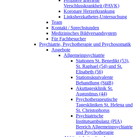
Periphere arterielle
Verschlusskrankheit (PAVK)
Koronare Herzerkrankung
Linksherzkatheter-Untersuchung
Team
Kontakt / Sprechstunden
Medizinisches Bildversandsystem
Für Fachbesucher
Psychiatrie, Psychotherapie und Psychosomatik
Angebote
Allgemeinpsychiatrie
Stationen St. Benedikt (53),
St. Raphael (54) und St.
Elisabeth (56)
Stationsäquivalente
Behandlung (StäB)
Akuttagesklinik St.
Augustinus (44)
Psychotherapeutische
Tageskliniken St. Helena und
St. Christophorus
Psychiatrische
Institutsambulanz (PIA)
Bereich Allgemeinpsychiatrie
und Psychotherapie