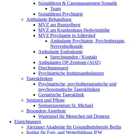
Sozialdienst & Casemanagement Somatik
Team
Sozialdienst Psychiatrie
Ambulante Behandlung
MVZ am Buntzelberg
MVZ am Krankenhaus Hedwigshöhe
MVZ Psychiatrie in Adlershof
Ambulante Psychiatrie, Psychotherapie,
Nervenheilkunde
Ambulante Endoskopie
Sprechstunden / Kontakt
Ambulantes OP-Zentrum (AOZ)
Durchgangsarzt
Psychiatrische Institutsambulanzen
Tageskliniken
Psychiatrische, psychotherapeutische und
psychosomatische Tageskliniken
Geriatrische Tagesklinik
Senioren und Pflege
Seniorenzentrum St. Michael
Besondere Angebote
Warteinsel für Menschen mit Demenz
Einrichtungen
Alexianer Akademie für Gesundheitsberufe Berlin
Institut für Fort- und Weiterbildung IFW