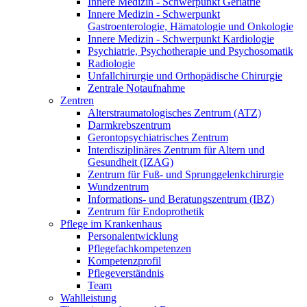
Innere Medizin - Schwerpunkt Geriatrie
Innere Medizin - Schwerpunkt
Gastroenterologie, Hämatologie und Onkologie
Innere Medizin - Schwerpunkt Kardiologie
Psychiatrie, Psychotherapie und Psychosomatik
Radiologie
Unfallchirurgie und Orthopädische Chirurgie
Zentrale Notaufnahme
Zentren
Alterstraumatologisches Zentrum (ATZ)
Darmkrebszentrum
Gerontopsychiatrisches Zentrum
Interdisziplinäres Zentrum für Altern und
Gesundheit (IZAG)
Zentrum für Fuß- und Sprunggelenkchirurgie
Wundzentrum
Informations- und Beratungszentrum (IBZ)
Zentrum für Endoprothetik
Pflege im Krankenhaus
Personalentwicklung
Pflegefachkompetenzen
Kompetenzprofil
Pflegeverständnis
Team
Wahlleistung