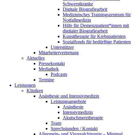
Schwerstkranke
Digitale Biografiearbeit
Medizinisches Trainingszentrum für
Notfallmedizin
Hilfe für Demenzpatient*innen mit
digitaler Biografiearbeit
Kunsttherapie für Krebspatienten
Sozialfonds für bedürftige Patienten
Unterstützer
Mitarbeitervertretung
Aktuelles
Pressekontakt
Mediathek
Podcasts
Termine
Leistungen
Kliniken
Anästhesie und Intensivmedizin
Leistungsangebote
Anästhesie
Intensivmedizin
Akutschmerztherapie
Team
Sprechstunden / Kontakt
Allgemein- und Viszeralchirurgie – Minimal