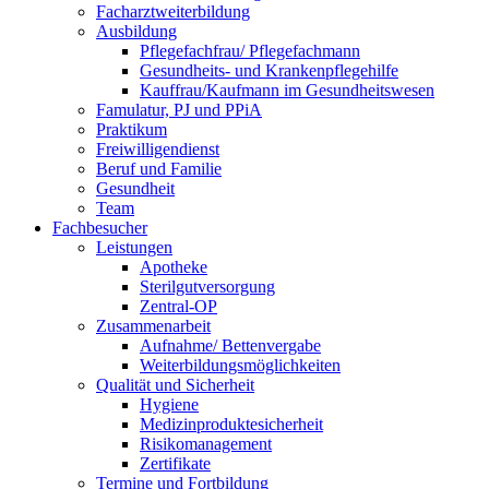
Facharztweiterbildung
Ausbildung
Pflegefachfrau/ Pflegefachmann
Gesundheits- und Krankenpflegehilfe
Kauffrau/Kaufmann im Gesundheitswesen
Famulatur, PJ und PPiA
Praktikum
Freiwilligendienst
Beruf und Familie
Gesundheit
Team
Fachbesucher
Leistungen
Apotheke
Sterilgutversorgung
Zentral-OP
Zusammenarbeit
Aufnahme/ Bettenvergabe
Weiterbildungsmöglichkeiten
Qualität und Sicherheit
Hygiene
Medizinproduktesicherheit
Risikomanagement
Zertifikate
Termine und Fortbildung