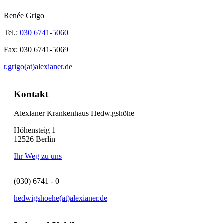
Renée Grigo
Tel.:
030 6741-5060
Fax:
030 6741-5069
r.grigo(at)alexianer.de
Kontakt
Alexianer Krankenhaus Hedwigshöhe
Höhensteig 1
12526 Berlin
Ihr Weg zu uns
(030) 6741 - 0
hedwigshoehe(at)alexianer.de