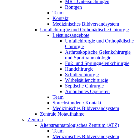
MRT-Untersuchungen
Röntgen
Team
Kontakt
Medizinisches Bildversandsystem
Unfallchirurgie und Orthopädische Chirurgie
Leistungsangebote
Unfallchirurgie und Orthopädische
Chirurgie
Arthroskopische Gelenkchirurgie
und Sporttraumatologie
Fuß- und Sprunggelenkchirurgie
Handchirurgie
Schulterchirurgie
Wirbelsäulenchirurgie
Septische Chirurgie
Ambulantes Operieren
Team
Sprechstunden / Kontakt
Medizinisches Bildversandsystem
Zentrale Notaufnahme
Zentren
Alterstraumatologisches Zentrum (ATZ)
Team
Medizinisches Bildversandsystem