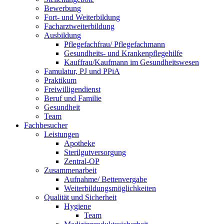
Bewerbung
Fort- und Weiterbildung
Facharztweiterbildung
Ausbildung
Pflegefachfrau/ Pflegefachmann
Gesundheits- und Krankenpflegehilfe
Kauffrau/Kaufmann im Gesundheitswesen
Famulatur, PJ und PPiA
Praktikum
Freiwilligendienst
Beruf und Familie
Gesundheit
Team
Fachbesucher
Leistungen
Apotheke
Sterilgutversorgung
Zentral-OP
Zusammenarbeit
Aufnahme/ Bettenvergabe
Weiterbildungsmöglichkeiten
Qualität und Sicherheit
Hygiene
Team