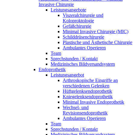
Invasive Chirurgie
Leistungsangebote
Viszeralchirurgie und
Koloproktologie
Gefäßchirurgie
Minimal Invasive Chirurgie (MIC)
Schilddrüsenchirurgie
Plastische und Ästhetische Chirurgie
Ambulantes Operieren
Team
Sprechstunden / Kontakt
Medizinisches Bildversandsystem
Endoprothetik
Leistungsangebot
Arthroskopische Eingriffe an
verschiedenen Gelenken
Hüftgelenksendoprothetik
Kniegelenksendoprothetik
Minimal Invasive Endoprothetik
Wechsel- und
Revisionsendoprothetik
Ambulantes Operieren
Team
Sprechstunden / Kontakt
Medizinisches Bildversandsystem