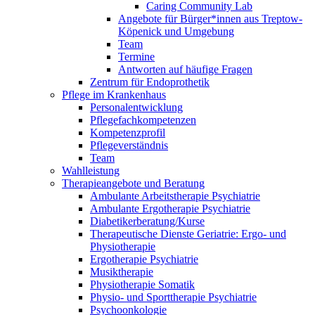
Caring Community Lab
Angebote für Bürger*innen aus Treptow-
Köpenick und Umgebung
Team
Termine
Antworten auf häufige Fragen
Zentrum für Endoprothetik
Pflege im Krankenhaus
Personalentwicklung
Pflegefachkompetenzen
Kompetenzprofil
Pflegeverständnis
Team
Wahlleistung
Therapieangebote und Beratung
Ambulante Arbeitstherapie Psychiatrie
Ambulante Ergotherapie Psychiatrie
Diabetikerberatung/Kurse
Therapeutische Dienste Geriatrie: Ergo- und
Physiotherapie
Ergotherapie Psychiatrie
Musiktherapie
Physiotherapie Somatik
Physio- und Sporttherapie Psychiatrie
Psychoonkologie