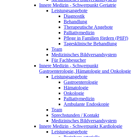
Innere Medizin - Schwerpunkt Geriatrie
Leistungsangebote
Diagnostik
Behandlung
Therapeutische Angebote
Palliativmedizin
Pflege in Familien fördern (PfiFf)
Tagesklinische Behandlung
Team
Medizinisches Bildversandsystem
Für Fachbesucher
Innere Medizin - Schwerpunkt
Gastroenterologie, Hämatologie und Onkologie
Leistungsangebote
Gastroenterologie
Hämatologie
Onkologie
Palliativmedizin
Ambulante Endoskopie
Team
Sprechstunden / Kontakt
Medizinisches Bildversandsystem
Innere Medizin - Schwerpunkt Kardiologie
Leistungsangebote