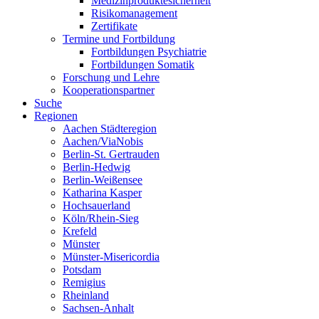
Medizinproduktesicherheit
Risikomanagement
Zertifikate
Termine und Fortbildung
Fortbildungen Psychiatrie
Fortbildungen Somatik
Forschung und Lehre
Kooperationspartner
Suche
Regionen
Aachen Städteregion
Aachen/ViaNobis
Berlin-St. Gertrauden
Berlin-Hedwig
Berlin-Weißensee
Katharina Kasper
Hochsauerland
Köln/Rhein-Sieg
Krefeld
Münster
Münster-Misericordia
Potsdam
Remigius
Rheinland
Sachsen-Anhalt