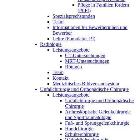
Pflege in Familien fördern
(PfiFf)
Spezialsprechstunden
Team
Informationen für Bewerberinnen und
Bewerber
Lehre (Famulatur, PJ)
Radiologie
Leistungsangebote
CT-Untersuchungen
MRT-Untersuchungen
Röntgen
Team
Kontakt
Medizinisches Bildversandsystem
Unfallchirurgie und Orthopädische Chirurgie
Leistungsangebote
Unfallchirurgie und Orthopädische
Chirurgie
Arthroskopische Gelenkchirurgie
und Sporttraumatologie
Fuß- und Sprunggelenkchirurgie
Handchirurgie
Schulterchirurgie
Wirbelsäulenchirurgie