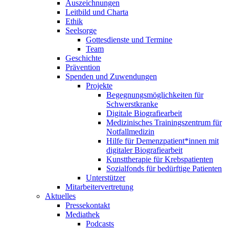
Auszeichnungen
Leitbild und Charta
Ethik
Seelsorge
Gottesdienste und Termine
Team
Geschichte
Prävention
Spenden und Zuwendungen
Projekte
Begegnungsmöglichkeiten für
Schwerstkranke
Digitale Biografiearbeit
Medizinisches Trainingszentrum für
Notfallmedizin
Hilfe für Demenzpatient*innen mit
digitaler Biografiearbeit
Kunsttherapie für Krebspatienten
Sozialfonds für bedürftige Patienten
Unterstützer
Mitarbeitervertretung
Aktuelles
Pressekontakt
Mediathek
Podcasts