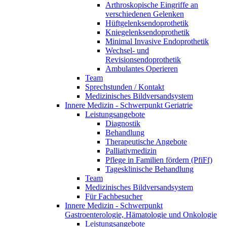
Arthroskopische Eingriffe an
verschiedenen Gelenken
Hüftgelenksendoprothetik
Kniegelenksendoprothetik
Minimal Invasive Endoprothetik
Wechsel- und
Revisionsendoprothetik
Ambulantes Operieren
Team
Sprechstunden / Kontakt
Medizinisches Bildversandsystem
Innere Medizin - Schwerpunkt Geriatrie
Leistungsangebote
Diagnostik
Behandlung
Therapeutische Angebote
Palliativmedizin
Pflege in Familien fördern (PfiFf)
Tagesklinische Behandlung
Team
Medizinisches Bildversandsystem
Für Fachbesucher
Innere Medizin - Schwerpunkt
Gastroenterologie, Hämatologie und Onkologie
Leistungsangebote