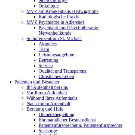
Neurochirurgie
Onkologie
MVZ am Krankenhaus Hedwigshöhe
Radiologische Praxis
MVZ Psychiatrie in Adlershof
Psychiatrie und Psychotherapie,
Nervenheilkunde
Seniorenzentrum St. Michael
Aktuelles
Team
Leistungsangebote
Betreuung
Service
Qualität und Transparenz
Christliches Leben
Patienten und Besucher
Ihr Aufenthalt bei uns
Vor Ihrem Aufenthalt
Während Ihres Aufenthalts
Nach Ihrem Aufenthalt
Beratung und Hilfe
Demenzbegleitung
Ehrenamtlicher Besuchsdienst
Patientenfürsprecherin, Patientenfürsprecher
Seelsorge