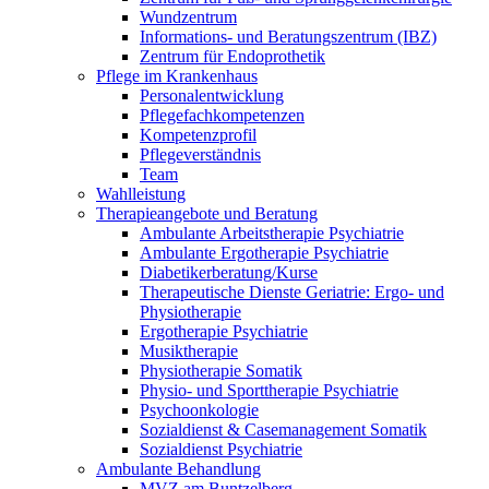
Wundzentrum
Informations- und Beratungszentrum (IBZ)
Zentrum für Endoprothetik
Pflege im Krankenhaus
Personalentwicklung
Pflegefachkompetenzen
Kompetenzprofil
Pflegeverständnis
Team
Wahlleistung
Therapieangebote und Beratung
Ambulante Arbeitstherapie Psychiatrie
Ambulante Ergotherapie Psychiatrie
Diabetikerberatung/Kurse
Therapeutische Dienste Geriatrie: Ergo- und
Physiotherapie
Ergotherapie Psychiatrie
Musiktherapie
Physiotherapie Somatik
Physio- und Sporttherapie Psychiatrie
Psychoonkologie
Sozialdienst & Casemanagement Somatik
Sozialdienst Psychiatrie
Ambulante Behandlung
MVZ am Buntzelberg