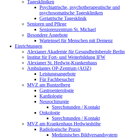
Tageskliniken
Psychiatrische, psychotherapeutische und
psychosomatische Tageskliniken
Geriatrische Tagesklinik
Senioren und Pflege
Seniorenzentrum St. Michael
Besondere Angebote
Warteinsel für Menschen mit Demenz
Einrichtungen
Alexianer Akademie für Gesundheitsberufe Berlin
Institut für Fort- und Weiterbildung IFW
Alexianer St. Hedwig-Krankenhaus
Ambulantes OP-Zentrum (AOZ)
Leistungsangebote
Für Fachbesucher
MVZ am Buntzelberg
Gastroenterologie
Kardiologie
Neurochirurgie
Sprechstunden / Kontakt
Onkologie
Sprechstunden / Kontakt
MVZ am Krankenhaus Hedwigshöhe
Radiologische Praxis
Medizinisches Bildversandsystem