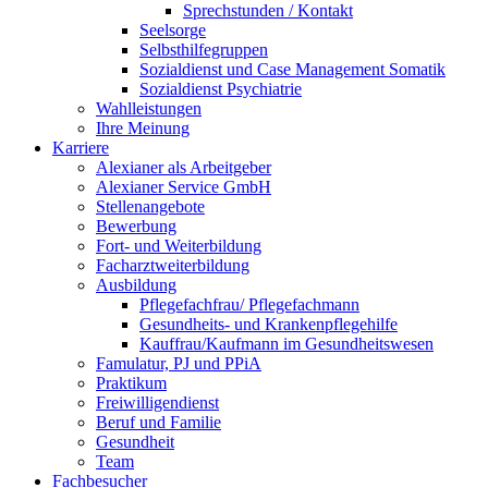
Sprechstunden / Kontakt
Seelsorge
Selbsthilfegruppen
Sozialdienst und Case Management Somatik
Sozialdienst Psychiatrie
Wahlleistungen
Ihre Meinung
Karriere
Alexianer als Arbeitgeber
Alexianer Service GmbH
Stellenangebote
Bewerbung
Fort- und Weiterbildung
Facharztweiterbildung
Ausbildung
Pflegefachfrau/ Pflegefachmann
Gesundheits- und Krankenpflegehilfe
Kauffrau/Kaufmann im Gesundheitswesen
Famulatur, PJ und PPiA
Praktikum
Freiwilligendienst
Beruf und Familie
Gesundheit
Team
Fachbesucher