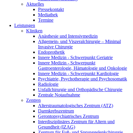
Aktuelles
Pressekontakt
Mediathek
Termine
Leistungen
Kliniken
Anästhesie und Intensivmedizin
Allgemein- und Viszeralchirurgie – Minimal
Invasive Chirurgie
Endoprothetik
Innere Medizin - Schwerpunkt Geriatrie
Innere Medizin - Schwerpunkt
Gastroenterologie, Hämatologie und Onkologie
Innere Medizin - Schwerpunkt Kardiologie
Psychiatrie, Psychotherapie und Psychosomatik
Radiologie
Unfallchirurgie und Orthopädische Chirurgie
Zentrale Notaufnahme
Zentren
Alterstraumatologisches Zentrum (ATZ)
Darmkrebszentrum
Gerontopsychiatrisches Zentrum
Interdisziplinäres Zentrum für Altern und
Gesundheit (IZAG)
Zentrum für Fuß- und Sprunggelenkchirurgie