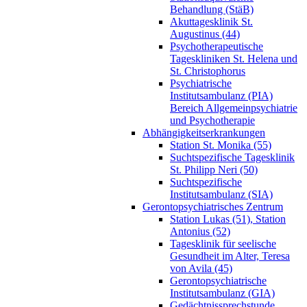
Behandlung (StäB)
Akuttagesklinik St.
Augustinus (44)
Psychotherapeutische
Tageskliniken St. Helena und
St. Christophorus
Psychiatrische
Institutsambulanz (PIA)
Bereich Allgemeinpsychiatrie
und Psychotherapie
Abhängigkeitserkrankungen
Station St. Monika (55)
Suchtspezifische Tagesklinik
St. Philipp Neri (50)
Suchtspezifische
Institutsambulanz (SIA)
Gerontopsychiatrisches Zentrum
Station Lukas (51), Station
Antonius (52)
Tagesklinik für seelische
Gesundheit im Alter, Teresa
von Avila (45)
Gerontopsychiatrische
Institutsambulanz (GIA)
Gedächtnissprechstunde