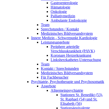
Gastroenterologie
Hämatologie
Onkologie
Palliativmedizin
Ambulante Endoskopie
Team
Sprechstunden / Kontakt
Medizinisches Bildversandsystem
Innere Medizin - Schwerpunkt Kardiologie
Leistungsangebote
Periphere arterielle
Verschlusskrankheit (PAVK)
Koronare Herzerkrankung
Linksherzkatheter-Untersuchung
Team
Kontakt / Sprechstunden
Medizinisches Bildversandsystem
Für Fachbesucher
Psychiatrie, Psychotherapie und Psychosomatik
Angebote
Allgemeinpsychiatrie
Stationen St. Benedikt (53),
St. Raphael (54) und St.
Elisabeth (56)
Stationsäquivalente