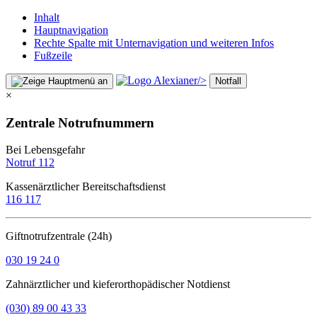
Inhalt
Hauptnavigation
Rechte Spalte mit Unternavigation und weiteren Infos
Fußzeile
/>
Notfall
×
Zentrale Notrufnummern
Bei Lebensgefahr
Notruf 112
Kassenärztlicher Bereitschaftsdienst
116 117
Giftnotrufzentrale (24h)
030 19 24 0
Zahnärztlicher und kieferorthopädischer Notdienst
(030) 89 00 43 33