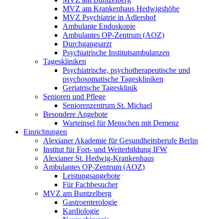
MVZ am Krankenhaus Hedwigshöhe
MVZ Psychiatrie in Adlershof
Ambulante Endoskopie
Ambulantes OP-Zentrum (AOZ)
Durchgangsarzt
Psychiatrische Institutsambulanzen
Tageskliniken
Psychiatrische, psychotherapeutische und
psychosomatische Tageskliniken
Geriatrische Tagesklinik
Senioren und Pflege
Seniorenzentrum St. Michael
Besondere Angebote
Warteinsel für Menschen mit Demenz
Einrichtungen
Alexianer Akademie für Gesundheitsberufe Berlin
Institut für Fort- und Weiterbildung IFW
Alexianer St. Hedwig-Krankenhaus
Ambulantes OP-Zentrum (AOZ)
Leistungsangebote
Für Fachbesucher
MVZ am Buntzelberg
Gastroenterologie
Kardiologie