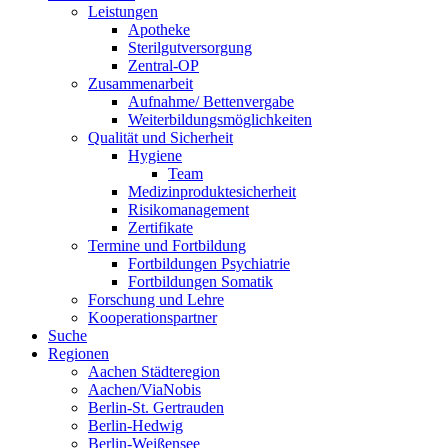
Leistungen
Apotheke
Sterilgutversorgung
Zentral-OP
Zusammenarbeit
Aufnahme/ Bettenvergabe
Weiterbildungsmöglichkeiten
Qualität und Sicherheit
Hygiene
Team
Medizinproduktesicherheit
Risikomanagement
Zertifikate
Termine und Fortbildung
Fortbildungen Psychiatrie
Fortbildungen Somatik
Forschung und Lehre
Kooperationspartner
Suche
Regionen
Aachen Städteregion
Aachen/ViaNobis
Berlin-St. Gertrauden
Berlin-Hedwig
Berlin-Weißensee