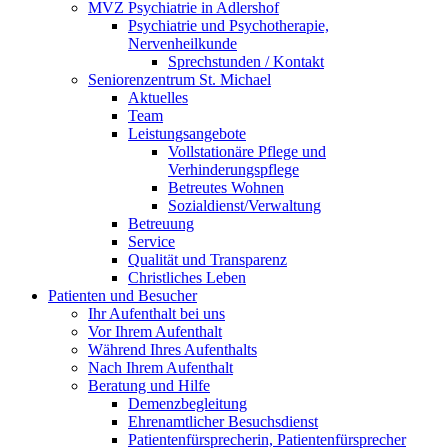
MVZ Psychiatrie in Adlershof
Psychiatrie und Psychotherapie,
Nervenheilkunde
Sprechstunden / Kontakt
Seniorenzentrum St. Michael
Aktuelles
Team
Leistungsangebote
Vollstationäre Pflege und
Verhinderungspflege
Betreutes Wohnen
Sozialdienst/Verwaltung
Betreuung
Service
Qualität und Transparenz
Christliches Leben
Patienten und Besucher
Ihr Aufenthalt bei uns
Vor Ihrem Aufenthalt
Während Ihres Aufenthalts
Nach Ihrem Aufenthalt
Beratung und Hilfe
Demenzbegleitung
Ehrenamtlicher Besuchsdienst
Patientenfürsprecherin, Patientenfürsprecher