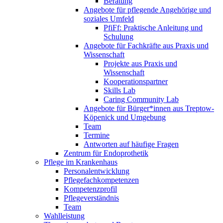
Beratung
Angebote für pflegende Angehörige und
soziales Umfeld
PfiFf: Praktische Anleitung und
Schulung
Angebote für Fachkräfte aus Praxis und
Wissenschaft
Projekte aus Praxis und
Wissenschaft
Kooperationspartner
Skills Lab
Caring Community Lab
Angebote für Bürger*innen aus Treptow-
Köpenick und Umgebung
Team
Termine
Antworten auf häufige Fragen
Zentrum für Endoprothetik
Pflege im Krankenhaus
Personalentwicklung
Pflegefachkompetenzen
Kompetenzprofil
Pflegeverständnis
Team
Wahlleistung