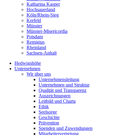
Katharina Kasper
Hochsauerland
Köln/Rhein-Sieg
Krefeld
Münster
Münster-Misericordia
Potsdam
Remigius
Rheinland
Sachsen-Anhalt
Hedwigshöhe
Unternehmen
Wir über uns
Unternehmensleitung
Unternehmen und Struktur
Qualität und Transparenz
Auszeichnungen
Leitbild und Charta
Ethik
Seelsorge
Geschichte
Prävention
Spenden und Zuwendungen
Mitarbeitervertretung