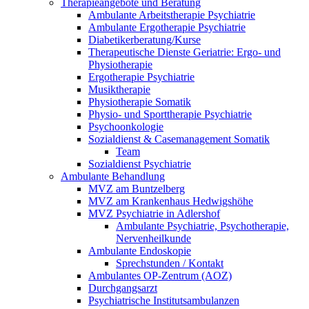
Therapieangebote und Beratung
Ambulante Arbeitstherapie Psychiatrie
Ambulante Ergotherapie Psychiatrie
Diabetikerberatung/Kurse
Therapeutische Dienste Geriatrie: Ergo- und
Physiotherapie
Ergotherapie Psychiatrie
Musiktherapie
Physiotherapie Somatik
Physio- und Sporttherapie Psychiatrie
Psychoonkologie
Sozialdienst & Casemanagement Somatik
Team
Sozialdienst Psychiatrie
Ambulante Behandlung
MVZ am Buntzelberg
MVZ am Krankenhaus Hedwigshöhe
MVZ Psychiatrie in Adlershof
Ambulante Psychiatrie, Psychotherapie,
Nervenheilkunde
Ambulante Endoskopie
Sprechstunden / Kontakt
Ambulantes OP-Zentrum (AOZ)
Durchgangsarzt
Psychiatrische Institutsambulanzen