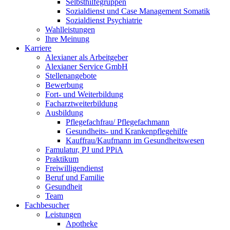
Selbsthilfegruppen
Sozialdienst und Case Management Somatik
Sozialdienst Psychiatrie
Wahlleistungen
Ihre Meinung
Karriere
Alexianer als Arbeitgeber
Alexianer Service GmbH
Stellenangebote
Bewerbung
Fort- und Weiterbildung
Facharztweiterbildung
Ausbildung
Pflegefachfrau/ Pflegefachmann
Gesundheits- und Krankenpflegehilfe
Kauffrau/Kaufmann im Gesundheitswesen
Famulatur, PJ und PPiA
Praktikum
Freiwilligendienst
Beruf und Familie
Gesundheit
Team
Fachbesucher
Leistungen
Apotheke