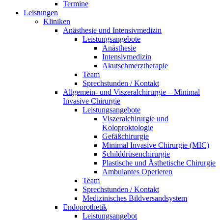
Termine
Leistungen
Kliniken
Anästhesie und Intensivmedizin
Leistungsangebote
Anästhesie
Intensivmedizin
Akutschmerztherapie
Team
Sprechstunden / Kontakt
Allgemein- und Viszeralchirurgie – Minimal
Invasive Chirurgie
Leistungsangebote
Viszeralchirurgie und
Koloproktologie
Gefäßchirurgie
Minimal Invasive Chirurgie (MIC)
Schilddrüsenchirurgie
Plastische und Ästhetische Chirurgie
Ambulantes Operieren
Team
Sprechstunden / Kontakt
Medizinisches Bildversandsystem
Endoprothetik
Leistungsangebot