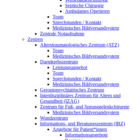
Septische Chirurgie
Ambulantes Operieren
Team
Sprechstunden / Kontakt
Medizinisches Bildversandsystem
Zentrale Notaufnahme
Zentren
Alterstraumatologisches Zentrum (ATZ)
Team
Medizinisches Bildversandsystem
Darmkrebszentrum
Leistungsangebot
Team
Sprechstunden / Kontakt
Medizinisches Bildversandsystem
Gerontopsychiatrisches Zentrum
Interdisziplinäres Zentrum für Altern und
Gesundheit (IZAG)
Zentrum für Fuß- und Sprunggelenkchirurgie
Medizinisches Bildversandsystem
Wundzentrum
Informations- und Beratungszentrum (IBZ)
Angebote für Patient*innen
Informationsangebote