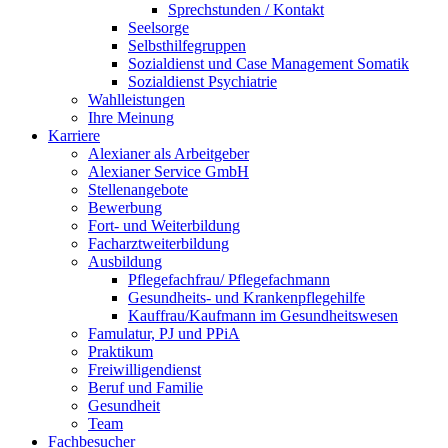
Sprechstunden / Kontakt
Seelsorge
Selbsthilfegruppen
Sozialdienst und Case Management Somatik
Sozialdienst Psychiatrie
Wahlleistungen
Ihre Meinung
Karriere
Alexianer als Arbeitgeber
Alexianer Service GmbH
Stellenangebote
Bewerbung
Fort- und Weiterbildung
Facharztweiterbildung
Ausbildung
Pflegefachfrau/ Pflegefachmann
Gesundheits- und Krankenpflegehilfe
Kauffrau/Kaufmann im Gesundheitswesen
Famulatur, PJ und PPiA
Praktikum
Freiwilligendienst
Beruf und Familie
Gesundheit
Team
Fachbesucher