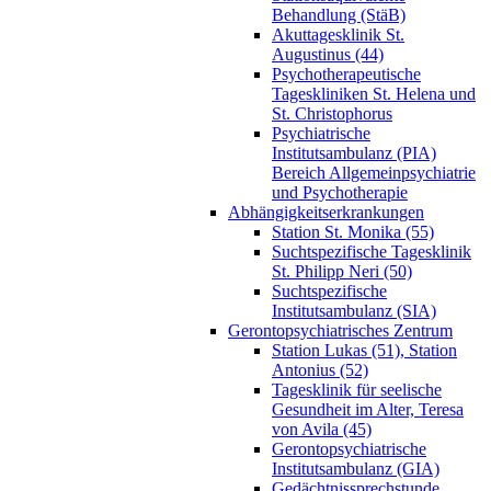
Behandlung (StäB)
Akuttagesklinik St.
Augustinus (44)
Psychotherapeutische
Tageskliniken St. Helena und
St. Christophorus
Psychiatrische
Institutsambulanz (PIA)
Bereich Allgemeinpsychiatrie
und Psychotherapie
Abhängigkeitserkrankungen
Station St. Monika (55)
Suchtspezifische Tagesklinik
St. Philipp Neri (50)
Suchtspezifische
Institutsambulanz (SIA)
Gerontopsychiatrisches Zentrum
Station Lukas (51), Station
Antonius (52)
Tagesklinik für seelische
Gesundheit im Alter, Teresa
von Avila (45)
Gerontopsychiatrische
Institutsambulanz (GIA)
Gedächtnissprechstunde