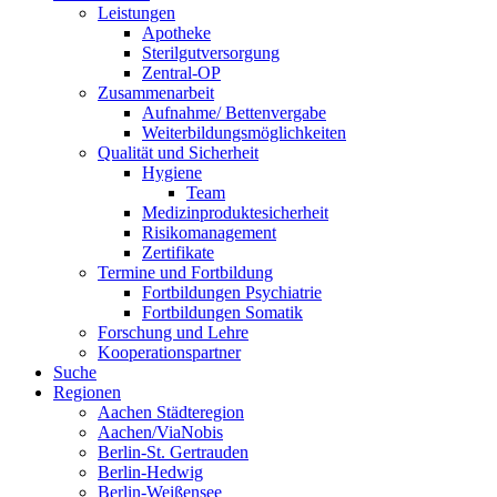
Leistungen
Apotheke
Sterilgutversorgung
Zentral-OP
Zusammenarbeit
Aufnahme/ Bettenvergabe
Weiterbildungsmöglichkeiten
Qualität und Sicherheit
Hygiene
Team
Medizinproduktesicherheit
Risikomanagement
Zertifikate
Termine und Fortbildung
Fortbildungen Psychiatrie
Fortbildungen Somatik
Forschung und Lehre
Kooperationspartner
Suche
Regionen
Aachen Städteregion
Aachen/ViaNobis
Berlin-St. Gertrauden
Berlin-Hedwig
Berlin-Weißensee