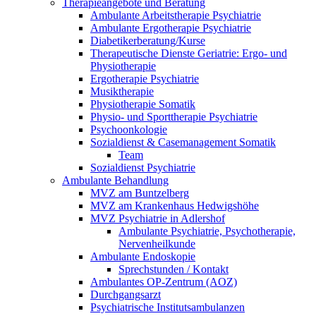
Therapieangebote und Beratung
Ambulante Arbeitstherapie Psychiatrie
Ambulante Ergotherapie Psychiatrie
Diabetikerberatung/Kurse
Therapeutische Dienste Geriatrie: Ergo- und
Physiotherapie
Ergotherapie Psychiatrie
Musiktherapie
Physiotherapie Somatik
Physio- und Sporttherapie Psychiatrie
Psychoonkologie
Sozialdienst & Casemanagement Somatik
Team
Sozialdienst Psychiatrie
Ambulante Behandlung
MVZ am Buntzelberg
MVZ am Krankenhaus Hedwigshöhe
MVZ Psychiatrie in Adlershof
Ambulante Psychiatrie, Psychotherapie,
Nervenheilkunde
Ambulante Endoskopie
Sprechstunden / Kontakt
Ambulantes OP-Zentrum (AOZ)
Durchgangsarzt
Psychiatrische Institutsambulanzen