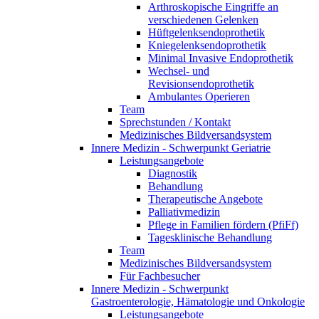
Arthroskopische Eingriffe an
verschiedenen Gelenken
Hüftgelenksendoprothetik
Kniegelenksendoprothetik
Minimal Invasive Endoprothetik
Wechsel- und
Revisionsendoprothetik
Ambulantes Operieren
Team
Sprechstunden / Kontakt
Medizinisches Bildversandsystem
Innere Medizin - Schwerpunkt Geriatrie
Leistungsangebote
Diagnostik
Behandlung
Therapeutische Angebote
Palliativmedizin
Pflege in Familien fördern (PfiFf)
Tagesklinische Behandlung
Team
Medizinisches Bildversandsystem
Für Fachbesucher
Innere Medizin - Schwerpunkt
Gastroenterologie, Hämatologie und Onkologie
Leistungsangebote