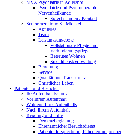
MVZ Psychiatrie in Adlershof
Psychiatrie und Psychotherapie,
Nervenheilkunde
Sprechstunden / Kontakt
Seniorenzentrum St. Michael
Aktuelles
Team
Leistungsangebote
Vollstationäre Pflege und
Verhinderungspflege
Betreutes Wohnen
Sozialdienst/Verwaltung
Betreuung
Service
Qualität und Transparenz
Christliches Leben
Patienten und Besucher
Ihr Aufenthalt bei uns
Vor Ihrem Aufenthalt
Während Ihres Aufenthalts
Nach Ihrem Aufenthalt
Beratung und Hilfe
Demenzbegleitung
Ehrenamtlicher Besuchsdienst
Patientenfürsprecherin, Patientenfürsprecher