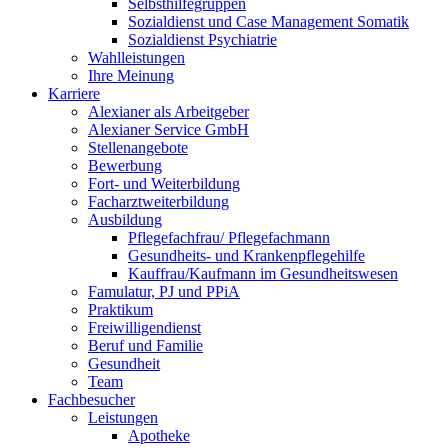
Selbsthilfegruppen
Sozialdienst und Case Management Somatik
Sozialdienst Psychiatrie
Wahlleistungen
Ihre Meinung
Karriere
Alexianer als Arbeitgeber
Alexianer Service GmbH
Stellenangebote
Bewerbung
Fort- und Weiterbildung
Facharztweiterbildung
Ausbildung
Pflegefachfrau/ Pflegefachmann
Gesundheits- und Krankenpflegehilfe
Kauffrau/Kaufmann im Gesundheitswesen
Famulatur, PJ und PPiA
Praktikum
Freiwilligendienst
Beruf und Familie
Gesundheit
Team
Fachbesucher
Leistungen
Apotheke