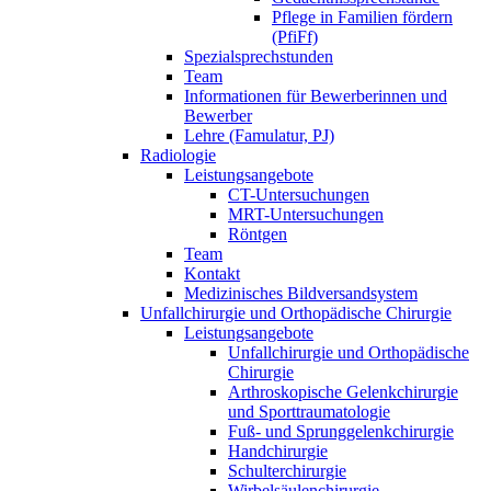
Pflege in Familien fördern
(PfiFf)
Spezialsprechstunden
Team
Informationen für Bewerberinnen und
Bewerber
Lehre (Famulatur, PJ)
Radiologie
Leistungsangebote
CT-Untersuchungen
MRT-Untersuchungen
Röntgen
Team
Kontakt
Medizinisches Bildversandsystem
Unfallchirurgie und Orthopädische Chirurgie
Leistungsangebote
Unfallchirurgie und Orthopädische
Chirurgie
Arthroskopische Gelenkchirurgie
und Sporttraumatologie
Fuß- und Sprunggelenkchirurgie
Handchirurgie
Schulterchirurgie
Wirbelsäulenchirurgie