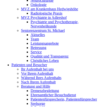
Neurochirurgie
Onkologie
MVZ am Krankenhaus Hedwigshöhe
Radiologische Praxis
MVZ Psychiatrie in Adlershof
Psychiatrie und Psychotherapie,
Nervenheilkunde
Seniorenzentrum St. Michael
Aktuelles
Team
Leistungsangebote
Betreuung
Service
Qualität und Transparenz
Christliches Leben
Patienten und Besucher
Ihr Aufenthalt bei uns
Vor Ihrem Aufenthalt
Während Ihres Aufenthalts
Nach Ihrem Aufenthalt
Beratung und Hilfe
Demenzbegleitung
Ehrenamtlicher Besuchsdienst
Patientenfürsprecherin, Patientenfürsprecher
Seelsorge