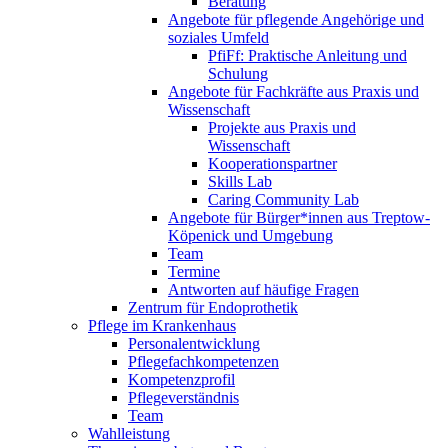
Beratung
Angebote für pflegende Angehörige und
soziales Umfeld
PfiFf: Praktische Anleitung und
Schulung
Angebote für Fachkräfte aus Praxis und
Wissenschaft
Projekte aus Praxis und
Wissenschaft
Kooperationspartner
Skills Lab
Caring Community Lab
Angebote für Bürger*innen aus Treptow-
Köpenick und Umgebung
Team
Termine
Antworten auf häufige Fragen
Zentrum für Endoprothetik
Pflege im Krankenhaus
Personalentwicklung
Pflegefachkompetenzen
Kompetenzprofil
Pflegeverständnis
Team
Wahlleistung