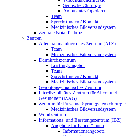
Septische Chirurgie
Ambulantes Operieren
Team
Sprechstunden / Kontakt
Medizinisches Bildversandsystem
Zentrale Notaufnahme
Zentren
Alterstraumatologisches Zentrum (ATZ)
Team
Medizinisches Bildversandsystem
Darmkrebszentrum
Leistungsangebot
Team
Sprechstunden / Kontakt
Medizinisches Bildversandsystem
Gerontopsychiatrisches Zentrum
Interdisziplinäres Zentrum für Altern und
Gesundheit (IZAG)
Zentrum für Fuß- und Sprunggelenkchirurgie
Medizinisches Bildversandsystem
Wundzentrum
Informations- und Beratungszentrum (IBZ)
Angebote für Patient*innen
Informationsangebote