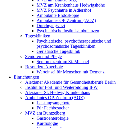
MVZ am Krankenhaus Hedwigshöhe
MVZ Psychiatrie in Adlershof
Ambulante Endoskopie
Ambulantes OP-Zentrum (AOZ)
Durchgangsarzt
Psychiatrische Institutsambulanzen
Tageskliniken
Psychiatrische, psychotherapeutische und
psychosomatische Tageskliniken
Geriatrische Tagesklinik
Senioren und Pflege
Seniorenzentrum St. Michael
Besondere Angebote
Warteinsel für Menschen mit Demenz
Einrichtungen
Alexianer Akademie für Gesundheitsberufe Berlin
Institut für Fort- und Weiterbildung IFW
Alexianer St. Hedwig-Krankenhaus
Ambulantes OP-Zentrum (AOZ)
Leistungsangebote
Für Fachbesucher
MVZ am Buntzelberg
Gastroenterologie
Kardiologie