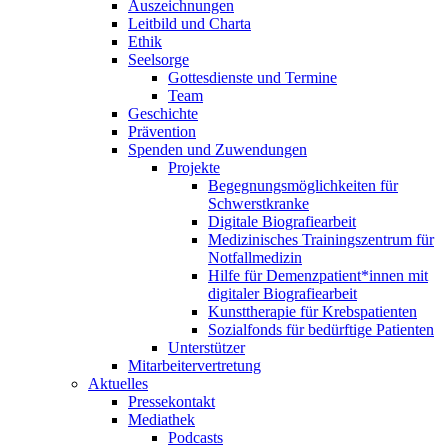
Auszeichnungen
Leitbild und Charta
Ethik
Seelsorge
Gottesdienste und Termine
Team
Geschichte
Prävention
Spenden und Zuwendungen
Projekte
Begegnungsmöglichkeiten für
Schwerstkranke
Digitale Biografiearbeit
Medizinisches Trainingszentrum für
Notfallmedizin
Hilfe für Demenzpatient*innen mit
digitaler Biografiearbeit
Kunsttherapie für Krebspatienten
Sozialfonds für bedürftige Patienten
Unterstützer
Mitarbeitervertretung
Aktuelles
Pressekontakt
Mediathek
Podcasts