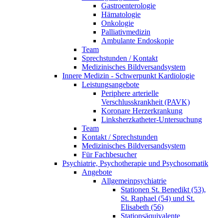
Gastroenterologie
Hämatologie
Onkologie
Palliativmedizin
Ambulante Endoskopie
Team
Sprechstunden / Kontakt
Medizinisches Bildversandsystem
Innere Medizin - Schwerpunkt Kardiologie
Leistungsangebote
Periphere arterielle
Verschlusskrankheit (PAVK)
Koronare Herzerkrankung
Linksherzkatheter-Untersuchung
Team
Kontakt / Sprechstunden
Medizinisches Bildversandsystem
Für Fachbesucher
Psychiatrie, Psychotherapie und Psychosomatik
Angebote
Allgemeinpsychiatrie
Stationen St. Benedikt (53),
St. Raphael (54) und St.
Elisabeth (56)
Stationsäquivalente