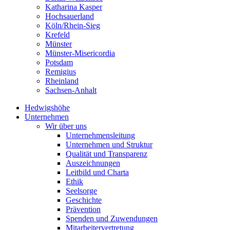
Katharina Kasper
Hochsauerland
Köln/Rhein-Sieg
Krefeld
Münster
Münster-Misericordia
Potsdam
Remigius
Rheinland
Sachsen-Anhalt
Hedwigshöhe
Unternehmen
Wir über uns
Unternehmensleitung
Unternehmen und Struktur
Qualität und Transparenz
Auszeichnungen
Leitbild und Charta
Ethik
Seelsorge
Geschichte
Prävention
Spenden und Zuwendungen
Mitarbeitervertretung