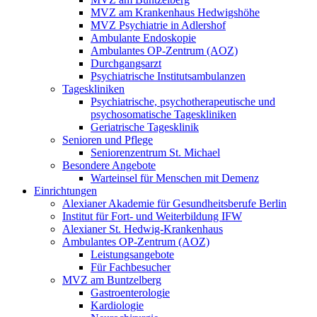
MVZ am Krankenhaus Hedwigshöhe
MVZ Psychiatrie in Adlershof
Ambulante Endoskopie
Ambulantes OP-Zentrum (AOZ)
Durchgangsarzt
Psychiatrische Institutsambulanzen
Tageskliniken
Psychiatrische, psychotherapeutische und
psychosomatische Tageskliniken
Geriatrische Tagesklinik
Senioren und Pflege
Seniorenzentrum St. Michael
Besondere Angebote
Warteinsel für Menschen mit Demenz
Einrichtungen
Alexianer Akademie für Gesundheitsberufe Berlin
Institut für Fort- und Weiterbildung IFW
Alexianer St. Hedwig-Krankenhaus
Ambulantes OP-Zentrum (AOZ)
Leistungsangebote
Für Fachbesucher
MVZ am Buntzelberg
Gastroenterologie
Kardiologie