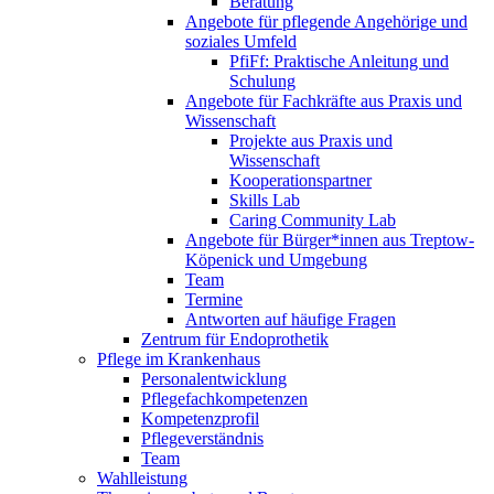
Beratung
Angebote für pflegende Angehörige und
soziales Umfeld
PfiFf: Praktische Anleitung und
Schulung
Angebote für Fachkräfte aus Praxis und
Wissenschaft
Projekte aus Praxis und
Wissenschaft
Kooperationspartner
Skills Lab
Caring Community Lab
Angebote für Bürger*innen aus Treptow-
Köpenick und Umgebung
Team
Termine
Antworten auf häufige Fragen
Zentrum für Endoprothetik
Pflege im Krankenhaus
Personalentwicklung
Pflegefachkompetenzen
Kompetenzprofil
Pflegeverständnis
Team
Wahlleistung