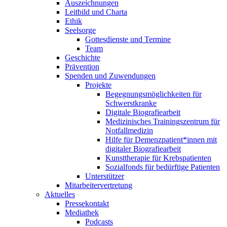
Auszeichnungen
Leitbild und Charta
Ethik
Seelsorge
Gottesdienste und Termine
Team
Geschichte
Prävention
Spenden und Zuwendungen
Projekte
Begegnungsmöglichkeiten für
Schwerstkranke
Digitale Biografiearbeit
Medizinisches Trainingszentrum für
Notfallmedizin
Hilfe für Demenzpatient*innen mit
digitaler Biografiearbeit
Kunsttherapie für Krebspatienten
Sozialfonds für bedürftige Patienten
Unterstützer
Mitarbeitervertretung
Aktuelles
Pressekontakt
Mediathek
Podcasts