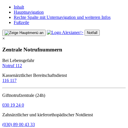
Inhalt
Hauptnavigation
Rechte Spalte mit Unternavigation und weiteren Infos
Fußzeile
/>
Notfall
×
Zentrale Notrufnummern
Bei Lebensgefahr
Notruf 112
Kassenärztlicher Bereitschaftsdienst
116 117
Giftnotrufzentrale (24h)
030 19 24 0
Zahnärztlicher und kieferorthopädischer Notdienst
(030) 89 00 43 33