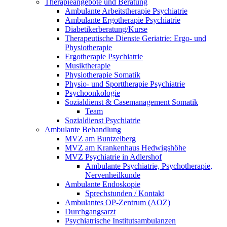
Therapieangebote und Beratung
Ambulante Arbeitstherapie Psychiatrie
Ambulante Ergotherapie Psychiatrie
Diabetikerberatung/Kurse
Therapeutische Dienste Geriatrie: Ergo- und
Physiotherapie
Ergotherapie Psychiatrie
Musiktherapie
Physiotherapie Somatik
Physio- und Sporttherapie Psychiatrie
Psychoonkologie
Sozialdienst & Casemanagement Somatik
Team
Sozialdienst Psychiatrie
Ambulante Behandlung
MVZ am Buntzelberg
MVZ am Krankenhaus Hedwigshöhe
MVZ Psychiatrie in Adlershof
Ambulante Psychiatrie, Psychotherapie,
Nervenheilkunde
Ambulante Endoskopie
Sprechstunden / Kontakt
Ambulantes OP-Zentrum (AOZ)
Durchgangsarzt
Psychiatrische Institutsambulanzen