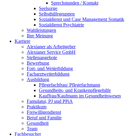
Sprechstunden / Kontakt
Seelsorge
Selbsthilfegruppen
Sozialdienst und Case Management Somatik
Sozialdienst Psychiatrie
Wahlleistungen
Ihre Meinung
Karriere
Alexianer als Arbeitgeber
Alexianer Service GmbH
Stellenangebote
Bewerbung
Fort- und Weiterbildung
Facharztweiterbildung
Ausbildung
Pflegefachfrau/ Pflegefachmann
Gesundheits- und Krankenpflegehilfe
Kauffrau/Kaufmann im Gesundheitswesen
Famulatur, PJ und PPiA
Praktikum
Freiwilligendienst
Beruf und Familie
Gesundheit
Team
Fachbesucher