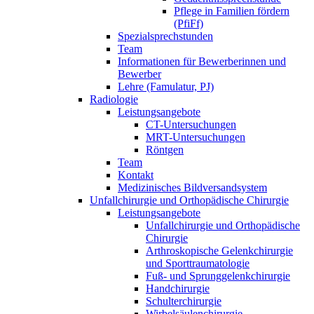
Pflege in Familien fördern
(PfiFf)
Spezialsprechstunden
Team
Informationen für Bewerberinnen und
Bewerber
Lehre (Famulatur, PJ)
Radiologie
Leistungsangebote
CT-Untersuchungen
MRT-Untersuchungen
Röntgen
Team
Kontakt
Medizinisches Bildversandsystem
Unfallchirurgie und Orthopädische Chirurgie
Leistungsangebote
Unfallchirurgie und Orthopädische
Chirurgie
Arthroskopische Gelenkchirurgie
und Sporttraumatologie
Fuß- und Sprunggelenkchirurgie
Handchirurgie
Schulterchirurgie
Wirbelsäulenchirurgie