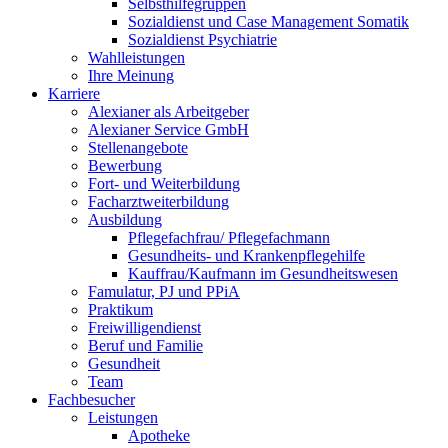
Selbsthilfegruppen
Sozialdienst und Case Management Somatik
Sozialdienst Psychiatrie
Wahlleistungen
Ihre Meinung
Karriere
Alexianer als Arbeitgeber
Alexianer Service GmbH
Stellenangebote
Bewerbung
Fort- und Weiterbildung
Facharztweiterbildung
Ausbildung
Pflegefachfrau/ Pflegefachmann
Gesundheits- und Krankenpflegehilfe
Kauffrau/Kaufmann im Gesundheitswesen
Famulatur, PJ und PPiA
Praktikum
Freiwilligendienst
Beruf und Familie
Gesundheit
Team
Fachbesucher
Leistungen
Apotheke