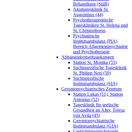
Behandlung (StäB)
Akuttagesklinik St.
Augustinus (44)
Psychotherapeutische
Tageskliniken St. Helena und
St. Christophorus
Psychiatrische
Institutsambulanz (PIA)
Bereich Allgemeinpsychiatrie
und Psychotherapie
Abhängigkeitserkrankungen
Station St. Monika (55)
Suchtspezifische Tagesklinik
St. Philipp Neri (50)
Suchtspezifische
Institutsambulanz (SIA)
Gerontopsychiatrisches Zentrum
Station Lukas (51), Station
Antonius (52)
Tagesklinik für seelische
Gesundheit im Alter, Teresa
von Avila (45)
Gerontopsychiatrische
Institutsambulanz (GIA)
Gedächtnissprechstunde