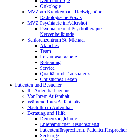
Neurochirurgie
Onkologie
MVZ am Krankenhaus Hedwigshöhe
Radiologische Praxis
MVZ Psychiatrie in Adlershof
Psychiatrie und Psychotherapie,
Nervenheilkunde
Seniorenzentrum St. Michael
Aktuelles
Team
Leistungsangebote
Betreuung
Service
Qualität und Transparenz
Christliches Leben
Patienten und Besucher
Ihr Aufenthalt bei uns
Vor Ihrem Aufenthalt
Während Ihres Aufenthalts
Nach Ihrem Aufenthalt
Beratung und Hilfe
Demenzbegleitung
Ehrenamtlicher Besuchsdienst
Patientenfürsprecherin, Patientenfürsprecher
Seelsorge