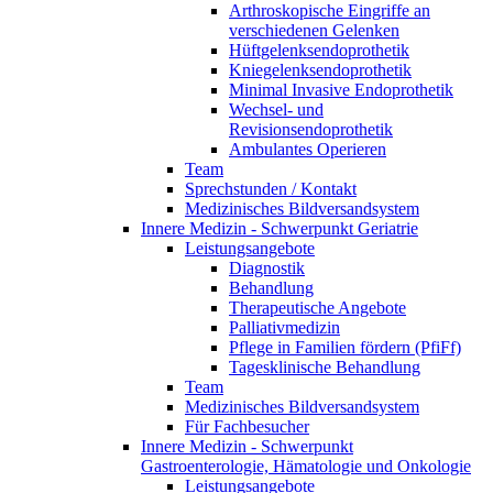
Arthroskopische Eingriffe an
verschiedenen Gelenken
Hüftgelenksendoprothetik
Kniegelenksendoprothetik
Minimal Invasive Endoprothetik
Wechsel- und
Revisionsendoprothetik
Ambulantes Operieren
Team
Sprechstunden / Kontakt
Medizinisches Bildversandsystem
Innere Medizin - Schwerpunkt Geriatrie
Leistungsangebote
Diagnostik
Behandlung
Therapeutische Angebote
Palliativmedizin
Pflege in Familien fördern (PfiFf)
Tagesklinische Behandlung
Team
Medizinisches Bildversandsystem
Für Fachbesucher
Innere Medizin - Schwerpunkt
Gastroenterologie, Hämatologie und Onkologie
Leistungsangebote