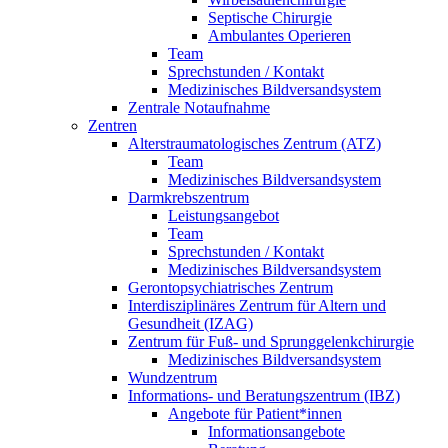
Septische Chirurgie
Ambulantes Operieren
Team
Sprechstunden / Kontakt
Medizinisches Bildversandsystem
Zentrale Notaufnahme
Zentren
Alterstraumatologisches Zentrum (ATZ)
Team
Medizinisches Bildversandsystem
Darmkrebszentrum
Leistungsangebot
Team
Sprechstunden / Kontakt
Medizinisches Bildversandsystem
Gerontopsychiatrisches Zentrum
Interdisziplinäres Zentrum für Altern und
Gesundheit (IZAG)
Zentrum für Fuß- und Sprunggelenkchirurgie
Medizinisches Bildversandsystem
Wundzentrum
Informations- und Beratungszentrum (IBZ)
Angebote für Patient*innen
Informationsangebote