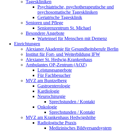
Tageskliniken
Psychiatrische, psychotherapeutische und
psychosomatische Tageskliniken
Geriatrische Tagesklinik
Senioren und Pflege
Seniorenzentrum St. Michael
Besondere Angebote
Warteinsel für Menschen mit Demenz
Einrichtungen
Alexianer Akademie für Gesundheitsberufe Berlin
Institut für Fort- und Weiterbildung IFW
Alexianer St. Hedwig-Krankenhaus
Ambulantes OP-Zentrum (AOZ)
Leistungsangebote
Für Fachbesucher
MVZ am Buntzelberg
Gastroenterologie
Kardiologie
Neurochirurgie
Sprechstunden / Kontakt
Onkologie
Sprechstunden / Kontakt
MVZ am Krankenhaus Hedwigshöhe
Radiologische Praxis
Medizinisches Bildversandsystem