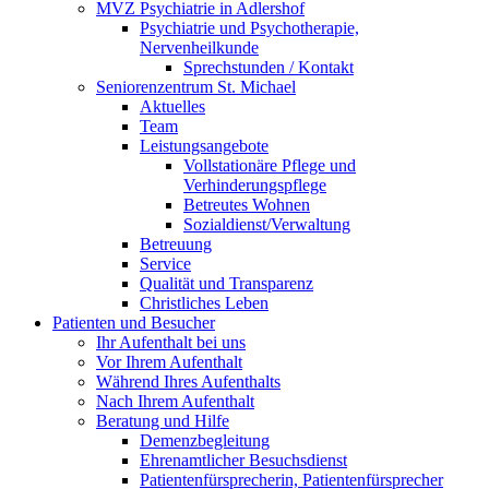
MVZ Psychiatrie in Adlershof
Psychiatrie und Psychotherapie,
Nervenheilkunde
Sprechstunden / Kontakt
Seniorenzentrum St. Michael
Aktuelles
Team
Leistungsangebote
Vollstationäre Pflege und
Verhinderungspflege
Betreutes Wohnen
Sozialdienst/Verwaltung
Betreuung
Service
Qualität und Transparenz
Christliches Leben
Patienten und Besucher
Ihr Aufenthalt bei uns
Vor Ihrem Aufenthalt
Während Ihres Aufenthalts
Nach Ihrem Aufenthalt
Beratung und Hilfe
Demenzbegleitung
Ehrenamtlicher Besuchsdienst
Patientenfürsprecherin, Patientenfürsprecher