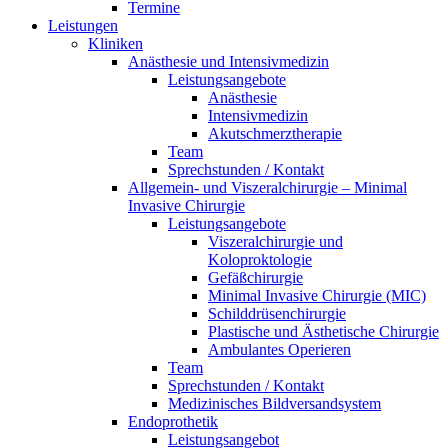
Termine
Leistungen
Kliniken
Anästhesie und Intensivmedizin
Leistungsangebote
Anästhesie
Intensivmedizin
Akutschmerztherapie
Team
Sprechstunden / Kontakt
Allgemein- und Viszeralchirurgie – Minimal
Invasive Chirurgie
Leistungsangebote
Viszeralchirurgie und
Koloproktologie
Gefäßchirurgie
Minimal Invasive Chirurgie (MIC)
Schilddrüsenchirurgie
Plastische und Ästhetische Chirurgie
Ambulantes Operieren
Team
Sprechstunden / Kontakt
Medizinisches Bildversandsystem
Endoprothetik
Leistungsangebot