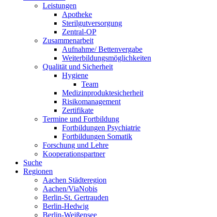
Leistungen
Apotheke
Sterilgutversorgung
Zentral-OP
Zusammenarbeit
Aufnahme/ Bettenvergabe
Weiterbildungsmöglichkeiten
Qualität und Sicherheit
Hygiene
Team
Medizinproduktesicherheit
Risikomanagement
Zertifikate
Termine und Fortbildung
Fortbildungen Psychiatrie
Fortbildungen Somatik
Forschung und Lehre
Kooperationspartner
Suche
Regionen
Aachen Städteregion
Aachen/ViaNobis
Berlin-St. Gertrauden
Berlin-Hedwig
Berlin-Weißensee