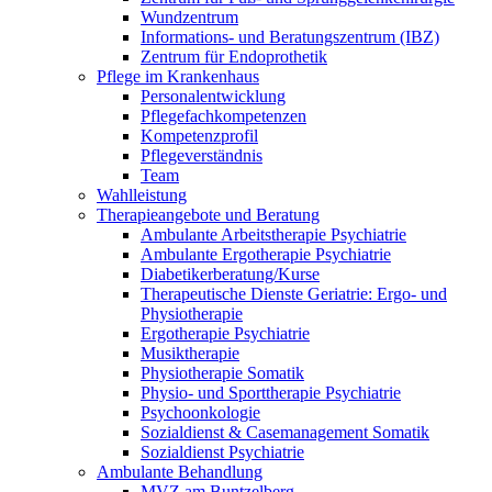
Wundzentrum
Informations- und Beratungszentrum (IBZ)
Zentrum für Endoprothetik
Pflege im Krankenhaus
Personalentwicklung
Pflegefachkompetenzen
Kompetenzprofil
Pflegeverständnis
Team
Wahlleistung
Therapieangebote und Beratung
Ambulante Arbeitstherapie Psychiatrie
Ambulante Ergotherapie Psychiatrie
Diabetikerberatung/Kurse
Therapeutische Dienste Geriatrie: Ergo- und
Physiotherapie
Ergotherapie Psychiatrie
Musiktherapie
Physiotherapie Somatik
Physio- und Sporttherapie Psychiatrie
Psychoonkologie
Sozialdienst & Casemanagement Somatik
Sozialdienst Psychiatrie
Ambulante Behandlung
MVZ am Buntzelberg