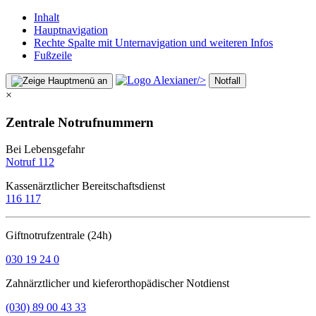
Inhalt
Hauptnavigation
Rechte Spalte mit Unternavigation und weiteren Infos
Fußzeile
/>
Notfall
×
Zentrale Notrufnummern
Bei Lebensgefahr
Notruf 112
Kassenärztlicher Bereitschaftsdienst
116 117
Giftnotrufzentrale (24h)
030 19 24 0
Zahnärztlicher und kieferorthopädischer Notdienst
(030) 89 00 43 33