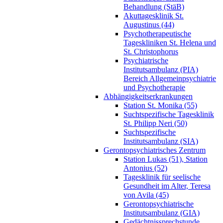
Behandlung (StäB)
Akuttagesklinik St.
Augustinus (44)
Psychotherapeutische
Tageskliniken St. Helena und
St. Christophorus
Psychiatrische
Institutsambulanz (PIA)
Bereich Allgemeinpsychiatrie
und Psychotherapie
Abhängigkeitserkrankungen
Station St. Monika (55)
Suchtspezifische Tagesklinik
St. Philipp Neri (50)
Suchtspezifische
Institutsambulanz (SIA)
Gerontopsychiatrisches Zentrum
Station Lukas (51), Station
Antonius (52)
Tagesklinik für seelische
Gesundheit im Alter, Teresa
von Avila (45)
Gerontopsychiatrische
Institutsambulanz (GIA)
Gedächtnissprechstunde