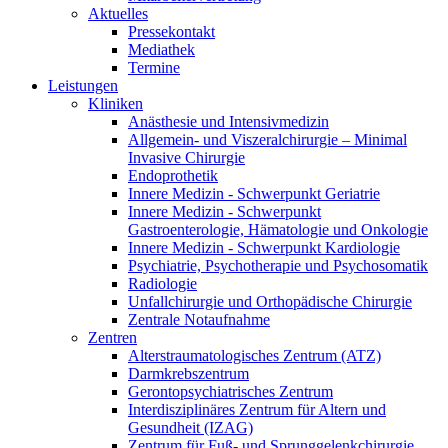
Aktuelles
Pressekontakt
Mediathek
Termine
Leistungen
Kliniken
Anästhesie und Intensivmedizin
Allgemein- und Viszeralchirurgie – Minimal
Invasive Chirurgie
Endoprothetik
Innere Medizin - Schwerpunkt Geriatrie
Innere Medizin - Schwerpunkt
Gastroenterologie, Hämatologie und Onkologie
Innere Medizin - Schwerpunkt Kardiologie
Psychiatrie, Psychotherapie und Psychosomatik
Radiologie
Unfallchirurgie und Orthopädische Chirurgie
Zentrale Notaufnahme
Zentren
Alterstraumatologisches Zentrum (ATZ)
Darmkrebszentrum
Gerontopsychiatrisches Zentrum
Interdisziplinäres Zentrum für Altern und
Gesundheit (IZAG)
Zentrum für Fuß- und Sprunggelenkchirurgie