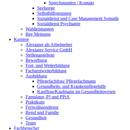
Sprechstunden / Kontakt
Seelsorge
Selbsthilfegruppen
Sozialdienst und Case Management Somatik
Sozialdienst Psychiatrie
Wahlleistungen
Ihre Meinung
Karriere
Alexianer als Arbeitgeber
Alexianer Service GmbH
Stellenangebote
Bewerbung
Fort- und Weiterbildung
Facharztweiterbildung
Ausbildung
Pflegefachfrau/ Pflegefachmann
Gesundheits- und Krankenpflegehilfe
Kauffrau/Kaufmann im Gesundheitswesen
Famulatur, PJ und PPiA
Praktikum
Freiwilligendienst
Beruf und Familie
Gesundheit
Team
Fachbesucher