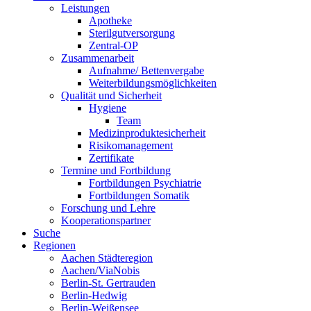
Leistungen
Apotheke
Sterilgutversorgung
Zentral-OP
Zusammenarbeit
Aufnahme/ Bettenvergabe
Weiterbildungsmöglichkeiten
Qualität und Sicherheit
Hygiene
Team
Medizinproduktesicherheit
Risikomanagement
Zertifikate
Termine und Fortbildung
Fortbildungen Psychiatrie
Fortbildungen Somatik
Forschung und Lehre
Kooperationspartner
Suche
Regionen
Aachen Städteregion
Aachen/ViaNobis
Berlin-St. Gertrauden
Berlin-Hedwig
Berlin-Weißensee