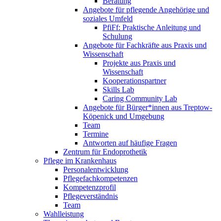
Beratung
Angebote für pflegende Angehörige und
soziales Umfeld
PfiFf: Praktische Anleitung und
Schulung
Angebote für Fachkräfte aus Praxis und
Wissenschaft
Projekte aus Praxis und
Wissenschaft
Kooperationspartner
Skills Lab
Caring Community Lab
Angebote für Bürger*innen aus Treptow-
Köpenick und Umgebung
Team
Termine
Antworten auf häufige Fragen
Zentrum für Endoprothetik
Pflege im Krankenhaus
Personalentwicklung
Pflegefachkompetenzen
Kompetenzprofil
Pflegeverständnis
Team
Wahlleistung