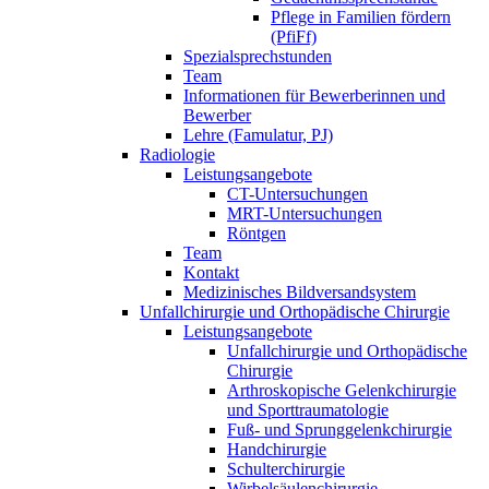
Pflege in Familien fördern
(PfiFf)
Spezialsprechstunden
Team
Informationen für Bewerberinnen und
Bewerber
Lehre (Famulatur, PJ)
Radiologie
Leistungsangebote
CT-Untersuchungen
MRT-Untersuchungen
Röntgen
Team
Kontakt
Medizinisches Bildversandsystem
Unfallchirurgie und Orthopädische Chirurgie
Leistungsangebote
Unfallchirurgie und Orthopädische
Chirurgie
Arthroskopische Gelenkchirurgie
und Sporttraumatologie
Fuß- und Sprunggelenkchirurgie
Handchirurgie
Schulterchirurgie
Wirbelsäulenchirurgie