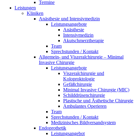
Termine
Leistungen
Kliniken
Anästhesie und Intensivmedizin
Leistungsangebote
Anästhesie
Intensivmedizin
Akutschmerztherapie
Team
Sprechstunden / Kontakt
Allgemein- und Viszeralchirurgie – Minimal
Invasive Chirurgie
Leistungsangebote
Viszeralchirurgie und
Koloproktologie
Gefäßchirurgie
Minimal Invasive Chirurgie (MIC)
Schilddrüsenchirurgie
Plastische und Ästhetische Chirurgie
Ambulantes Operieren
Team
Sprechstunden / Kontakt
Medizinisches Bildversandsystem
Endoprothetik
Leistungsangebot