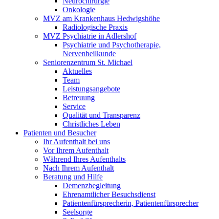
Neurochirurgie
Onkologie
MVZ am Krankenhaus Hedwigshöhe
Radiologische Praxis
MVZ Psychiatrie in Adlershof
Psychiatrie und Psychotherapie,
Nervenheilkunde
Seniorenzentrum St. Michael
Aktuelles
Team
Leistungsangebote
Betreuung
Service
Qualität und Transparenz
Christliches Leben
Patienten und Besucher
Ihr Aufenthalt bei uns
Vor Ihrem Aufenthalt
Während Ihres Aufenthalts
Nach Ihrem Aufenthalt
Beratung und Hilfe
Demenzbegleitung
Ehrenamtlicher Besuchsdienst
Patientenfürsprecherin, Patientenfürsprecher
Seelsorge