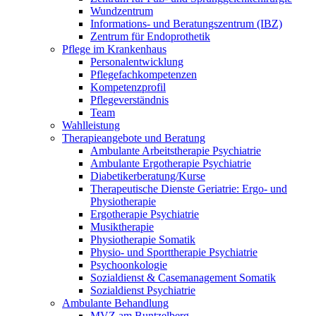
Wundzentrum
Informations- und Beratungszentrum (IBZ)
Zentrum für Endoprothetik
Pflege im Krankenhaus
Personalentwicklung
Pflegefachkompetenzen
Kompetenzprofil
Pflegeverständnis
Team
Wahlleistung
Therapieangebote und Beratung
Ambulante Arbeitstherapie Psychiatrie
Ambulante Ergotherapie Psychiatrie
Diabetikerberatung/Kurse
Therapeutische Dienste Geriatrie: Ergo- und
Physiotherapie
Ergotherapie Psychiatrie
Musiktherapie
Physiotherapie Somatik
Physio- und Sporttherapie Psychiatrie
Psychoonkologie
Sozialdienst & Casemanagement Somatik
Sozialdienst Psychiatrie
Ambulante Behandlung
MVZ am Buntzelberg