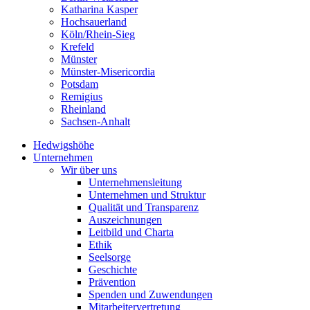
Katharina Kasper
Hochsauerland
Köln/Rhein-Sieg
Krefeld
Münster
Münster-Misericordia
Potsdam
Remigius
Rheinland
Sachsen-Anhalt
Hedwigshöhe
Unternehmen
Wir über uns
Unternehmensleitung
Unternehmen und Struktur
Qualität und Transparenz
Auszeichnungen
Leitbild und Charta
Ethik
Seelsorge
Geschichte
Prävention
Spenden und Zuwendungen
Mitarbeitervertretung