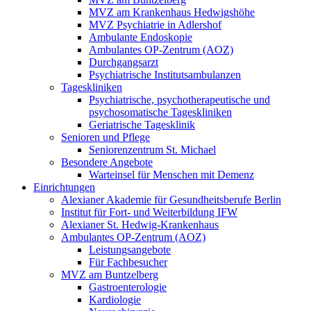
MVZ am Krankenhaus Hedwigshöhe
MVZ Psychiatrie in Adlershof
Ambulante Endoskopie
Ambulantes OP-Zentrum (AOZ)
Durchgangsarzt
Psychiatrische Institutsambulanzen
Tageskliniken
Psychiatrische, psychotherapeutische und
psychosomatische Tageskliniken
Geriatrische Tagesklinik
Senioren und Pflege
Seniorenzentrum St. Michael
Besondere Angebote
Warteinsel für Menschen mit Demenz
Einrichtungen
Alexianer Akademie für Gesundheitsberufe Berlin
Institut für Fort- und Weiterbildung IFW
Alexianer St. Hedwig-Krankenhaus
Ambulantes OP-Zentrum (AOZ)
Leistungsangebote
Für Fachbesucher
MVZ am Buntzelberg
Gastroenterologie
Kardiologie