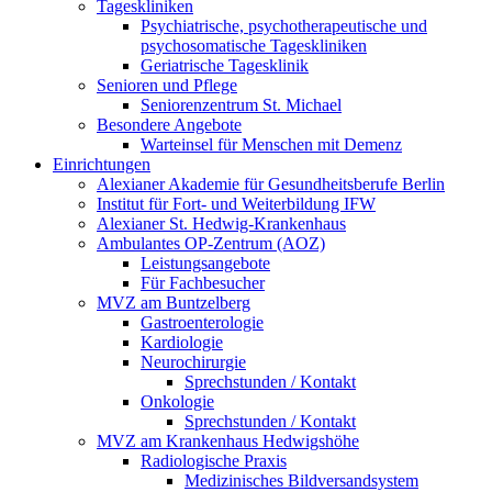
Tageskliniken
Psychiatrische, psychotherapeutische und
psychosomatische Tageskliniken
Geriatrische Tagesklinik
Senioren und Pflege
Seniorenzentrum St. Michael
Besondere Angebote
Warteinsel für Menschen mit Demenz
Einrichtungen
Alexianer Akademie für Gesundheitsberufe Berlin
Institut für Fort- und Weiterbildung IFW
Alexianer St. Hedwig-Krankenhaus
Ambulantes OP-Zentrum (AOZ)
Leistungsangebote
Für Fachbesucher
MVZ am Buntzelberg
Gastroenterologie
Kardiologie
Neurochirurgie
Sprechstunden / Kontakt
Onkologie
Sprechstunden / Kontakt
MVZ am Krankenhaus Hedwigshöhe
Radiologische Praxis
Medizinisches Bildversandsystem