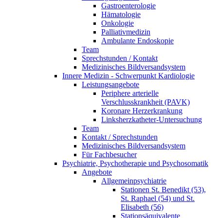
Gastroenterologie
Hämatologie
Onkologie
Palliativmedizin
Ambulante Endoskopie
Team
Sprechstunden / Kontakt
Medizinisches Bildversandsystem
Innere Medizin - Schwerpunkt Kardiologie
Leistungsangebote
Periphere arterielle
Verschlusskrankheit (PAVK)
Koronare Herzerkrankung
Linksherzkatheter-Untersuchung
Team
Kontakt / Sprechstunden
Medizinisches Bildversandsystem
Für Fachbesucher
Psychiatrie, Psychotherapie und Psychosomatik
Angebote
Allgemeinpsychiatrie
Stationen St. Benedikt (53),
St. Raphael (54) und St.
Elisabeth (56)
Stationsäquivalente