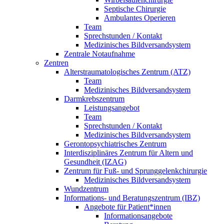
Septische Chirurgie
Ambulantes Operieren
Team
Sprechstunden / Kontakt
Medizinisches Bildversandsystem
Zentrale Notaufnahme
Zentren
Alterstraumatologisches Zentrum (ATZ)
Team
Medizinisches Bildversandsystem
Darmkrebszentrum
Leistungsangebot
Team
Sprechstunden / Kontakt
Medizinisches Bildversandsystem
Gerontopsychiatrisches Zentrum
Interdisziplinäres Zentrum für Altern und
Gesundheit (IZAG)
Zentrum für Fuß- und Sprunggelenkchirurgie
Medizinisches Bildversandsystem
Wundzentrum
Informations- und Beratungszentrum (IBZ)
Angebote für Patient*innen
Informationsangebote