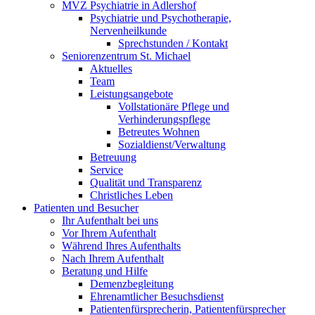
MVZ Psychiatrie in Adlershof
Psychiatrie und Psychotherapie,
Nervenheilkunde
Sprechstunden / Kontakt
Seniorenzentrum St. Michael
Aktuelles
Team
Leistungsangebote
Vollstationäre Pflege und
Verhinderungspflege
Betreutes Wohnen
Sozialdienst/Verwaltung
Betreuung
Service
Qualität und Transparenz
Christliches Leben
Patienten und Besucher
Ihr Aufenthalt bei uns
Vor Ihrem Aufenthalt
Während Ihres Aufenthalts
Nach Ihrem Aufenthalt
Beratung und Hilfe
Demenzbegleitung
Ehrenamtlicher Besuchsdienst
Patientenfürsprecherin, Patientenfürsprecher