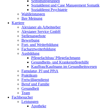
Selbsthilfegruppen
Sozialdienst und Case Management Somatik
Sozialdienst Psychiatrie
Wahlleistungen
Ihre Meinung
Karriere
Alexianer als Arbeitgeber
Alexianer Service GmbH
Stellenangebote
Bewerbung
Fort- und Weiterbildung
Facharztweiterbildung
Ausbildung
Pflegefachfrau/ Pflegefachmann
Gesundheits- und Krankenpflegehilfe
Kauffrau/Kaufmann im Gesundheitswesen
Famulatur, PJ und PPiA
Praktikum
Freiwilligendienst
Beruf und Familie
Gesundheit
Team
Fachbesucher
Leistungen
Apotheke