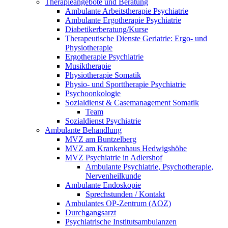
Therapieangebote und Beratung
Ambulante Arbeitstherapie Psychiatrie
Ambulante Ergotherapie Psychiatrie
Diabetikerberatung/Kurse
Therapeutische Dienste Geriatrie: Ergo- und
Physiotherapie
Ergotherapie Psychiatrie
Musiktherapie
Physiotherapie Somatik
Physio- und Sporttherapie Psychiatrie
Psychoonkologie
Sozialdienst & Casemanagement Somatik
Team
Sozialdienst Psychiatrie
Ambulante Behandlung
MVZ am Buntzelberg
MVZ am Krankenhaus Hedwigshöhe
MVZ Psychiatrie in Adlershof
Ambulante Psychiatrie, Psychotherapie,
Nervenheilkunde
Ambulante Endoskopie
Sprechstunden / Kontakt
Ambulantes OP-Zentrum (AOZ)
Durchgangsarzt
Psychiatrische Institutsambulanzen