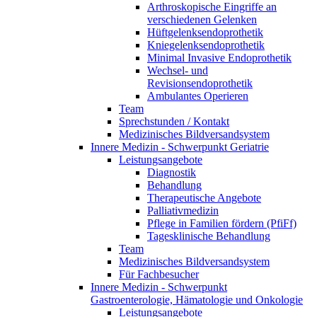
Arthroskopische Eingriffe an
verschiedenen Gelenken
Hüftgelenksendoprothetik
Kniegelenksendoprothetik
Minimal Invasive Endoprothetik
Wechsel- und
Revisionsendoprothetik
Ambulantes Operieren
Team
Sprechstunden / Kontakt
Medizinisches Bildversandsystem
Innere Medizin - Schwerpunkt Geriatrie
Leistungsangebote
Diagnostik
Behandlung
Therapeutische Angebote
Palliativmedizin
Pflege in Familien fördern (PfiFf)
Tagesklinische Behandlung
Team
Medizinisches Bildversandsystem
Für Fachbesucher
Innere Medizin - Schwerpunkt
Gastroenterologie, Hämatologie und Onkologie
Leistungsangebote