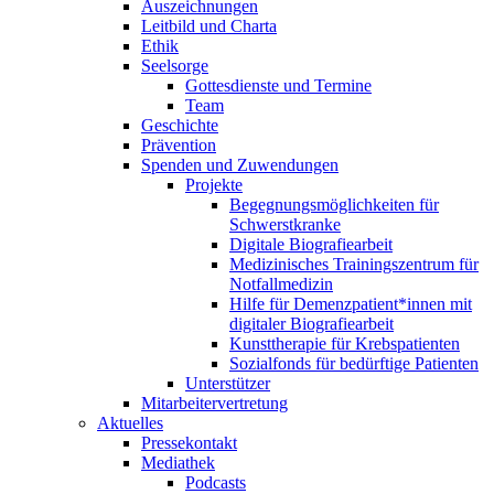
Auszeichnungen
Leitbild und Charta
Ethik
Seelsorge
Gottesdienste und Termine
Team
Geschichte
Prävention
Spenden und Zuwendungen
Projekte
Begegnungsmöglichkeiten für
Schwerstkranke
Digitale Biografiearbeit
Medizinisches Trainingszentrum für
Notfallmedizin
Hilfe für Demenzpatient*innen mit
digitaler Biografiearbeit
Kunsttherapie für Krebspatienten
Sozialfonds für bedürftige Patienten
Unterstützer
Mitarbeitervertretung
Aktuelles
Pressekontakt
Mediathek
Podcasts