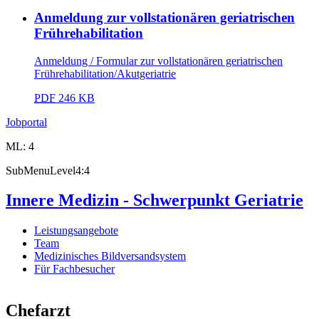
Anmeldung zur vollstationären geriatrischen
Frührehabilitation
Anmeldung / Formular zur vollstationären geriatrischen
Frührehabilitation/Akutgeriatrie
PDF
246 KB
Jobportal
ML: 4
SubMenuLevel4:4
Innere Medizin - Schwerpunkt Geriatrie
Leistungsangebote
Team
Medizinisches Bildversandsystem
Für Fachbesucher
Chefarzt