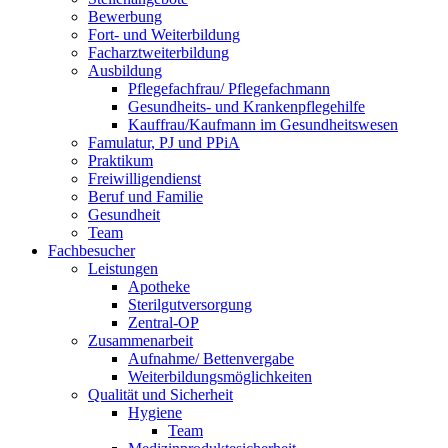
Bewerbung
Fort- und Weiterbildung
Facharztweiterbildung
Ausbildung
Pflegefachfrau/ Pflegefachmann
Gesundheits- und Krankenpflegehilfe
Kauffrau/Kaufmann im Gesundheitswesen
Famulatur, PJ und PPiA
Praktikum
Freiwilligendienst
Beruf und Familie
Gesundheit
Team
Fachbesucher
Leistungen
Apotheke
Sterilgutversorgung
Zentral-OP
Zusammenarbeit
Aufnahme/ Bettenvergabe
Weiterbildungsmöglichkeiten
Qualität und Sicherheit
Hygiene
Team