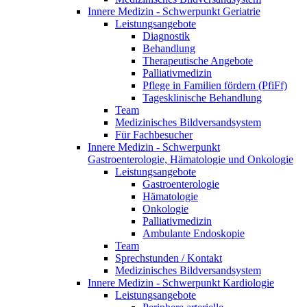
Innere Medizin - Schwerpunkt Geriatrie
Leistungsangebote
Diagnostik
Behandlung
Therapeutische Angebote
Palliativmedizin
Pflege in Familien fördern (PfiFf)
Tagesklinische Behandlung
Team
Medizinisches Bildversandsystem
Für Fachbesucher
Innere Medizin - Schwerpunkt
Gastroenterologie, Hämatologie und Onkologie
Leistungsangebote
Gastroenterologie
Hämatologie
Onkologie
Palliativmedizin
Ambulante Endoskopie
Team
Sprechstunden / Kontakt
Medizinisches Bildversandsystem
Innere Medizin - Schwerpunkt Kardiologie
Leistungsangebote