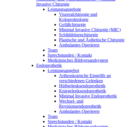
Invasive Chirurgie
Leistungsangebote
Viszeralchirurgie und
Koloproktologie
Gefäßchirurgie
Minimal Invasive Chirurgie (MIC)
Schilddrüsenchirurgie
Plastische und Ästhetische Chirurgie
Ambulantes Operieren
Team
Sprechstunden / Kontakt
Medizinisches Bildversandsystem
Endoprothetik
Leistungsangebot
Arthroskopische Eingriffe an
verschiedenen Gelenken
Hüftgelenksendoprothetik
Kniegelenksendoprothetik
Minimal Invasive Endoprothetik
Wechsel- und
Revisionsendoprothetik
Ambulantes Operieren
Team
Sprechstunden / Kontakt
Medizinisches Bildversandsystem