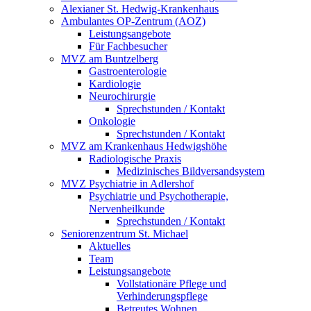
Alexianer St. Hedwig-Krankenhaus
Ambulantes OP-Zentrum (AOZ)
Leistungsangebote
Für Fachbesucher
MVZ am Buntzelberg
Gastroenterologie
Kardiologie
Neurochirurgie
Sprechstunden / Kontakt
Onkologie
Sprechstunden / Kontakt
MVZ am Krankenhaus Hedwigshöhe
Radiologische Praxis
Medizinisches Bildversandsystem
MVZ Psychiatrie in Adlershof
Psychiatrie und Psychotherapie,
Nervenheilkunde
Sprechstunden / Kontakt
Seniorenzentrum St. Michael
Aktuelles
Team
Leistungsangebote
Vollstationäre Pflege und
Verhinderungspflege
Betreutes Wohnen