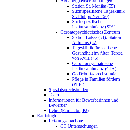
Abhängigkeitserkrankungen
Station St. Monika (55)
Suchtspezifische Tagesklinik
St. Philipp Neri (50)
Suchtspezifische
Institutsambulanz (SIA)
Gerontopsychiatrisches Zentrum
Station Lukas (51), Station
Antonius (52)
Tagesklinik für seelische
Gesundheit im Alter, Teresa
von Avila (45)
Gerontopsychiatrische
Institutsambulanz (GIA)
Gedächtnissprechstunde
Pflege in Familien fördern
(PfiFf)
Spezialsprechstunden
Team
Informationen für Bewerberinnen und
Bewerber
Lehre (Famulatur, PJ)
Radiologie
Leistungsangebote
CT-Untersuchungen