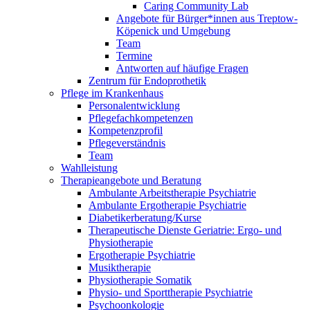
Caring Community Lab
Angebote für Bürger*innen aus Treptow-
Köpenick und Umgebung
Team
Termine
Antworten auf häufige Fragen
Zentrum für Endoprothetik
Pflege im Krankenhaus
Personalentwicklung
Pflegefachkompetenzen
Kompetenzprofil
Pflegeverständnis
Team
Wahlleistung
Therapieangebote und Beratung
Ambulante Arbeitstherapie Psychiatrie
Ambulante Ergotherapie Psychiatrie
Diabetikerberatung/Kurse
Therapeutische Dienste Geriatrie: Ergo- und
Physiotherapie
Ergotherapie Psychiatrie
Musiktherapie
Physiotherapie Somatik
Physio- und Sporttherapie Psychiatrie
Psychoonkologie