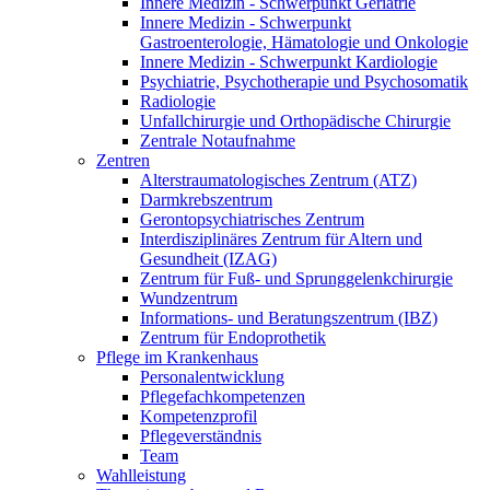
Innere Medizin - Schwerpunkt Geriatrie
Innere Medizin - Schwerpunkt
Gastroenterologie, Hämatologie und Onkologie
Innere Medizin - Schwerpunkt Kardiologie
Psychiatrie, Psychotherapie und Psychosomatik
Radiologie
Unfallchirurgie und Orthopädische Chirurgie
Zentrale Notaufnahme
Zentren
Alterstraumatologisches Zentrum (ATZ)
Darmkrebszentrum
Gerontopsychiatrisches Zentrum
Interdisziplinäres Zentrum für Altern und
Gesundheit (IZAG)
Zentrum für Fuß- und Sprunggelenkchirurgie
Wundzentrum
Informations- und Beratungszentrum (IBZ)
Zentrum für Endoprothetik
Pflege im Krankenhaus
Personalentwicklung
Pflegefachkompetenzen
Kompetenzprofil
Pflegeverständnis
Team
Wahlleistung