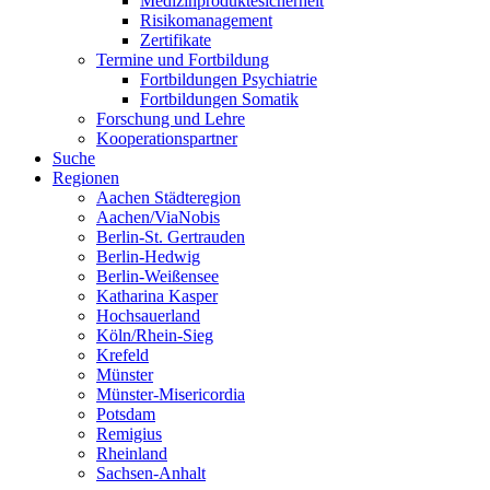
Medizinproduktesicherheit
Risikomanagement
Zertifikate
Termine und Fortbildung
Fortbildungen Psychiatrie
Fortbildungen Somatik
Forschung und Lehre
Kooperationspartner
Suche
Regionen
Aachen Städteregion
Aachen/ViaNobis
Berlin-St. Gertrauden
Berlin-Hedwig
Berlin-Weißensee
Katharina Kasper
Hochsauerland
Köln/Rhein-Sieg
Krefeld
Münster
Münster-Misericordia
Potsdam
Remigius
Rheinland
Sachsen-Anhalt