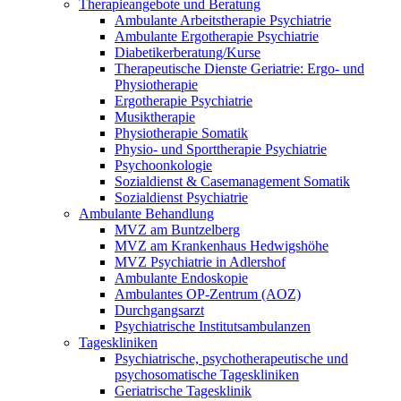
Therapieangebote und Beratung
Ambulante Arbeitstherapie Psychiatrie
Ambulante Ergotherapie Psychiatrie
Diabetikerberatung/Kurse
Therapeutische Dienste Geriatrie: Ergo- und
Physiotherapie
Ergotherapie Psychiatrie
Musiktherapie
Physiotherapie Somatik
Physio- und Sporttherapie Psychiatrie
Psychoonkologie
Sozialdienst & Casemanagement Somatik
Sozialdienst Psychiatrie
Ambulante Behandlung
MVZ am Buntzelberg
MVZ am Krankenhaus Hedwigshöhe
MVZ Psychiatrie in Adlershof
Ambulante Endoskopie
Ambulantes OP-Zentrum (AOZ)
Durchgangsarzt
Psychiatrische Institutsambulanzen
Tageskliniken
Psychiatrische, psychotherapeutische und
psychosomatische Tageskliniken
Geriatrische Tagesklinik