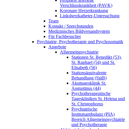
Periphere arterielle
Verschlusskrankheit (PAVK)
Koronare Herzerkrankung
Linksherzkatheter-Untersuchung
Team
Kontakt / Sprechstunden
Medizinisches Bildversandsystem
Für Fachbesucher
Psychiatrie, Psychotherapie und Psychosomatik
Angebote
Allgemeinpsychiatrie
Stationen St. Benedikt (53),
St. Raphael (54) und St.
Elisabeth (56)
Stationsäquivalente
Behandlung (StäB)
Akuttagesklinik St.
Augustinus (44)
Psychotherapeutische
Tageskliniken St. Helena und
St. Christophorus
Psychiatrische
Institutsambulanz (PIA)
Bereich Allgemeinpsychiatrie
und Psychotherapie