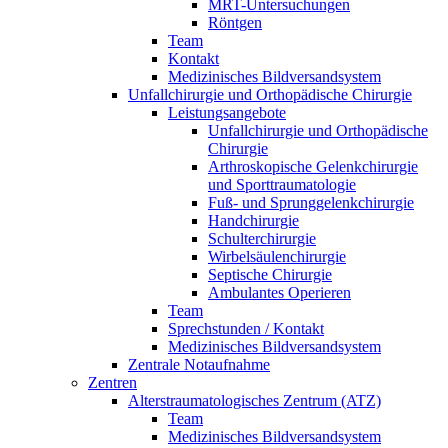
MRT-Untersuchungen
Röntgen
Team
Kontakt
Medizinisches Bildversandsystem
Unfallchirurgie und Orthopädische Chirurgie
Leistungsangebote
Unfallchirurgie und Orthopädische
Chirurgie
Arthroskopische Gelenkchirurgie
und Sporttraumatologie
Fuß- und Sprunggelenkchirurgie
Handchirurgie
Schulterchirurgie
Wirbelsäulenchirurgie
Septische Chirurgie
Ambulantes Operieren
Team
Sprechstunden / Kontakt
Medizinisches Bildversandsystem
Zentrale Notaufnahme
Zentren
Alterstraumatologisches Zentrum (ATZ)
Team
Medizinisches Bildversandsystem