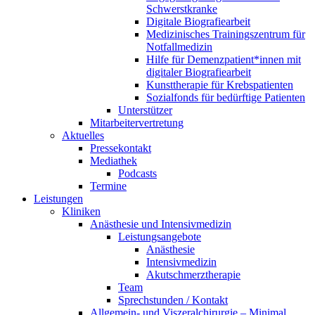
Schwerstkranke
Digitale Biografiearbeit
Medizinisches Trainingszentrum für
Notfallmedizin
Hilfe für Demenzpatient*innen mit
digitaler Biografiearbeit
Kunsttherapie für Krebspatienten
Sozialfonds für bedürftige Patienten
Unterstützer
Mitarbeitervertretung
Aktuelles
Pressekontakt
Mediathek
Podcasts
Termine
Leistungen
Kliniken
Anästhesie und Intensivmedizin
Leistungsangebote
Anästhesie
Intensivmedizin
Akutschmerztherapie
Team
Sprechstunden / Kontakt
Allgemein- und Viszeralchirurgie – Minimal