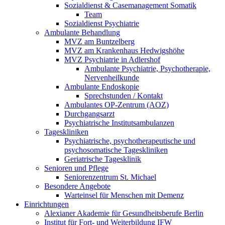
Sozialdienst & Casemanagement Somatik
Team
Sozialdienst Psychiatrie
Ambulante Behandlung
MVZ am Buntzelberg
MVZ am Krankenhaus Hedwigshöhe
MVZ Psychiatrie in Adlershof
Ambulante Psychiatrie, Psychotherapie,
Nervenheilkunde
Ambulante Endoskopie
Sprechstunden / Kontakt
Ambulantes OP-Zentrum (AOZ)
Durchgangsarzt
Psychiatrische Institutsambulanzen
Tageskliniken
Psychiatrische, psychotherapeutische und
psychosomatische Tageskliniken
Geriatrische Tagesklinik
Senioren und Pflege
Seniorenzentrum St. Michael
Besondere Angebote
Warteinsel für Menschen mit Demenz
Einrichtungen
Alexianer Akademie für Gesundheitsberufe Berlin
Institut für Fort- und Weiterbildung IFW