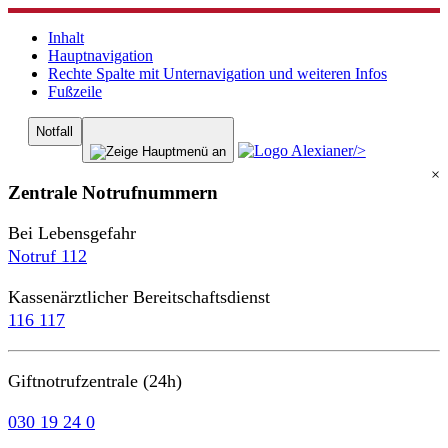
Inhalt
Hauptnavigation
Rechte Spalte mit Unternavigation und weiteren Infos
Fußzeile
Notfall
/>
×
Zentrale Notrufnummern
Bei Lebensgefahr
Notruf 112
Kassenärztlicher Bereitschaftsdienst
116 117
Giftnotrufzentrale (24h)
030 19 24 0