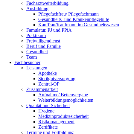
Facharztweiterbildung
Ausbildung
Pflegefachfrau/ Pflegefachmann
Gesundheits- und Krankenpflegehilfe
Kauffrau/Kaufmann im Gesundheitswesen
Famulatur, PJ und PPiA
Praktikum
Freiwilligendienst
Beruf und Familie
Gesundheit
Team
Fachbesucher
Leistungen
Apotheke
Sterilgutversorgung
Zentral-OP
Zusammenarbeit
Aufnahme/ Bettenvergabe
Weiterbildungsmöglichkeiten
Qualität und Sicherheit
Hygiene
Medizinproduktesicherheit
Risikomanagement
Zertifikate
Termine und Fortbildung